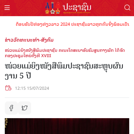
ຕ້ອນຮັບປີທ່ອງທ່ຽວລາວ 2024 ປະຊາຊົນລາວທຸກຄົນຈົ່ງພ້ອມເປັນເຈົ້າພາບ
ຂ່າວວັດທະນະທຳ-ສັງຄົມ
ໜ່ວຍແມ່ຍິງໜັງສືພິມປະຊາຊົນ ຄະນະໂຄສະນາອົບຮົມສູນກາງພັກ ໄດ້ຈັດ
ກອງປະຊຸມໃຫຍ່ຄັ້ງທີ XVIII
ໜ່ວຍແມ່ຍິງໜັງສືພິມປະຊາຊົນສະຫຼຸບຜົນ
ງານ 5 ປີ
12:15 15/07/2024