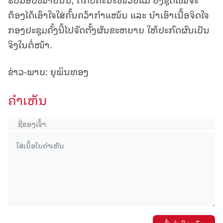
ຕ້ອງໄດ້ເອົາໃຈໃສ່ຄົ້ນຄວ້າກໍາແໜ້ນ ແລະ ນໍາເອົາເນື້ອຈິດໃຈ
ກອງປະຊຸມຄັ້ງນີ້ໄປຈັດຕັ້ງຜັນຂະຫຍາຍ ໃຫ້ປະກົດຜົນເປັນ
ຈິງໃນຕໍ່ໜ້າ.
ຂ່າວ-ພາບ: ຍຸພິນທອງ
ຄໍາເຫັນ