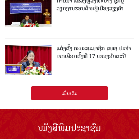
ການນຳ ແຂວງຫຼວງພະບາງ ຊຸກຍູ້
ວຽກງານຮອບດ້ານຢູ່ເມືອງວຽງຄໍາ
ແຕ່ງຕັ້ງ ຄະນະສະມາຊິກ ສພຊ ປະຈຳ
ເຂດເລືອກຕັ້ງທີ 17 ແຂວງອັດຕະປື
ເພີ່ມເຕີມ
ໜັງສືພິມປະຊາຊົນ