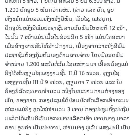
ປະເທດ 5 ຂ່າວ, 1 ບົດ/ມື້ ສະເລ່ຍ 5 ປີມີ 6.600 ຂ່າວ, ມີ
1.200 ບົດຮູບ 5 ພັນກວ່າແຜ່ນ. (ຂ່າວ ແລະ ບົດ, ຮູບ
ທັງໝົດແມ່ນລວມທັງໜັງສືພິມ, ເວັບໄຊ, ເຟສບຸກ).
ປັດຈຸບັນໜັງສືພິມປະຊາຊົນລາຍວັນພິມປົກກະຕິ 12 ໜ້າ,
ໃນນັ້ນ 7 ໜ້າແມ່ນເນື້ອໃນສ່ວນອີກ 5 ໜ້າ ແມ່ນໂຄສະນາ
ເພື່ອສ້າງລາຍຮັບໃຫ້ສຳນັກງານ, ເນື່ອງຈາກວ່າໜັງສືພິມ
ປະຊາຊົນຕ້ອງກຸ້ມຕົນເອງດ້ານລາຍຈ່າຍ ໂດຍມີຍອດພິມ
ຈຳໜ່າຍ 1.200 ສະບັບຕໍ່ວັນ.ໄລຍະຜ່ານມາ ເອື້ອຍນ້ອງແມ່
ຍິງໄດ້ຮັບຫຼຽນໄຊແຮງງານຊັ້ນ II ມີ 16 ໜ່ວຍ, ຫຼຽນໄຊ
ແຮງງານຊັ້ນ III ມີ 9 ໜ່ວຍ, ຫຼຽນກາ 7 ໜ່ວຍ ແລະ ໃບ
ຍ້ອງຍໍລັດຖະບານຈຳນວນ ໜຶ່ງໃນຂະບານການຕ່າງຂອງ
ພັກ, ຂອງຊາດ. ກອງປະຊຸມໄດ້ປ່ອນບັດຄັດເລືອກເອົາຄະນະ
ໜ່ວຍແມ່ຍິງ ຊຸດໃໝ່ຈໍານວນ 3 ທ່ານ ກອງປະຊຸມຄັ້ງປະຖົມ
ມະລຶກໄດ້ເຫັນດີເປັນເອກະພາບເລືອກເອົາ ທ່ານນາງ ມາລາ
ຄອນ ອູບຄໍາ ເປັນປະທານ, ທ່ານນາງ ພູວັນ ແສງມະນີ ເປັນ