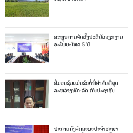
ສະຫຼຸບການຈັດຕັ້ງປະຕິບັດວຽກງານ
ອະໄພຍະໂທດ 5 ປີ
ສື່ມວນຊົນແມ່ນຂົວຕໍ່ທີ່ສໍາຄັນທີ່ສຸດ
ລະຫວ່າງພັກ-ລັດ ກັບປະຊາຊົນ
ປະກາດກົງຈັກຄະນະປະຈໍາສະພາ