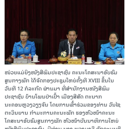
ໜ່ວຍແມ່ຍິງໜັງສືພິມປະຊາຊົນ ຄະນະໂຄສະນາອົບຮົມ
ສູນກາງພັກ ໄດ້ຈັດກອງປະຊຸມໃຫຍ່ຄັ້ງທີ XVIII ຂຶ້ນໃນ
ວັນທີ 12 ກໍລະກົດ ຜ່ານມາ ທີ່ສໍານັກງານໜັງສືພິມ
ປະຊາຊົນ ບ້ານໂພນປ່າເປົ້າ ເມືອງສີສັດ ຕະນາກ
ນະຄອນຫຼວງວຽງຈັນ ໂດຍການເຂົ້າຮ່ວມຂອງທ່ານ ວັນໄຊ
ຕະວິນຍານ ກໍາມະການຄະນະພັກ ຮອງຫົວໜ້າຄະນະ
ໂຄສະນາອົບຮົມສູນກາງພັກ ຫົວໜ້າບັນນາທິການໃຫຍ່
ໜັງສືພິມປະຊາຊົນ, ມີທ່ານ ນາງ ພວງມາລີ ອັກຄະມຸນຕີ