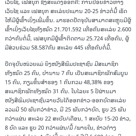
ເວັບໄຊ, ເຟສບຸກ ຊຶ່ງສະແດງອອກຄື: ການປ່ອຍຂ່າວທາງ
ເວັບໄຊ ແລະ ເຟສບຸກ ສະເລ່ຍປະມານ 20-25 ຂ່າວຕໍ່ມື້ ເຮັດ
ໃຫ້ມີຜູ້ເຂົ້າເບິ່ງເພີ່ມຂຶ້ນ. ມາຮອດປັດຈຸບັນສາມາດສະຫຼຸບມີຜູ້
ເຂົ້າເບິ່ງເວັບໄຊທັງໝົດ 21.701.592 ເທື່ອຄົນສະເລ່ຍ 2.600
ກວ່າຄົນຕໍ່ມື້, ເຟສບຸກມີຜູ້ເຂົ້າຕິດຕາມ 25.724 ເທື່ອຄົນ, ຜູ້
ມີສ່ວນຮ່ວມ 58.587ຄົນ ສະເລ່ຍ 445 ເທື່ອຄົນຕໍ່ມື້.
ປັດຈຸບັນໜ່ວຍແມ່ ຍິງໜັງສືພິມປະຊາຊົນ ມີສະມາຊິກ
ທັງໝົດ 25 ຄົນ, ບໍານານ 7 ຄົນ ເປັນສະມາຊິກພັກສົມບູນ
15 ຄົນ, ກຽມຂຶ້ນສຳຮອງ 1 ຄົນກວມ 48,38% ຂອງ
ສະມາຊິກພັກທັງໝົດ 31 ຄົນ. ໃນໄລຍະ 5 ປີຜ່ານມາ
ໜັງສືພິມປະຊາຊົນລາຍວັນໄດ້ອອກຂ່າວ-ອອກບົດສະເລ່ຍ
ລວມມີ 50 ພັນກວ່າຂ່າວ, ມີ 25 ພັນກວ່າບົດ, ຮູບ 25 ພັນ
ກວ່າແຜ່ນ ສະເລ່ຍ 22 ສະບັບ/ເດືອນ, 1 ສະບັບ 15-20 ຂ່າວ,
8 ບົດ ແລະ ຮູບ 20 ກວ່າແຜ່ນ/ມື້ /ພາຍໃນ, ຂ່າວຕ່າງ