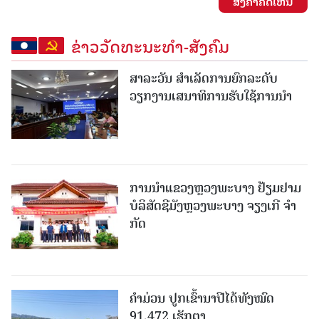
ສົ່ງຄໍາຄິດເຫັນ
ຂ່າວວັດທະນະທຳ-ສັງຄົມ
ສາລະວັນ ສໍາເລັດການຍົກລະດັບ
ວຽກງານເສນາທິການຮັບໃຊ້ການນໍາ
ການນຳແຂວງຫຼວງພະບາງ ຢ້ຽມ​ຢາມ
ບໍ​ລິ​ສັດຊີມັງຫຼວງພະບາງ ຈຽງເກີ ຈໍາ
ກັດ
ຄໍາມ່ວນ ປູກເຂົ້ານາປີໄດ້ທັງໝົດ
91,472 ເຮັກຕາ