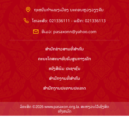
ຖະໜົນກຳແພງເມືອງ ນະຄອນຫຼວງວຽງຈັນ
ໂທລະສັບ: 021336111 - ແຟັກ: 021336113
ອີເມວ:
pasaxonn@yahoo.com
ສຳ​ນັກ​ຂ່າວ​ສານ​ທີ່​ສຳ​ຄັນ​
ຄະນະໂຄສະນາອົບຮົມ​ສູນ​ກາງ​ພັກ
ໜັງສືພິມ ປະ​ຊາ​ຊົນ
ສຳ​ນັກ​ງານ​ທີ່​ສຳ​ຄັນ
ສຳ​ນັກ​ງານ​ປະ​ທານ​ປະ​ເທດ
ລິຂະສິດ ©2026 www.pasaxon.org.la. ສະຫງວນໄວ້ເຊິງສິດ
ທັງຫມົດ