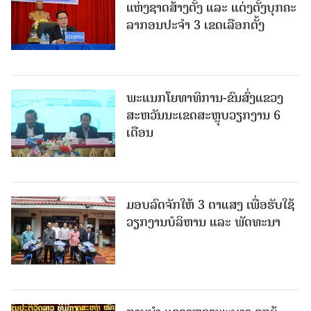
ແຫ່ງຊາດສ້າງຕັ້ງ ແລະ ແຕ່ງຕັ້ງບຸກຄະ
ລາກອນປະຈໍາ 3 ເຂດເລືອກຕັ້ງ
ພະແນກໂຍທາທິການ-ຂົນສົ່ງແຂວງ
ສະຫວັນນະເຂດສະຫຼຸບວຽກງານ 6
ເດືອນ
ມອບລົດຈັກໃຫ້ 3 ຕາແສງ ເພື່ອຮັບໃຊ້
ວຽກງານບໍລິຫານ ແລະ ພັດທະນາ