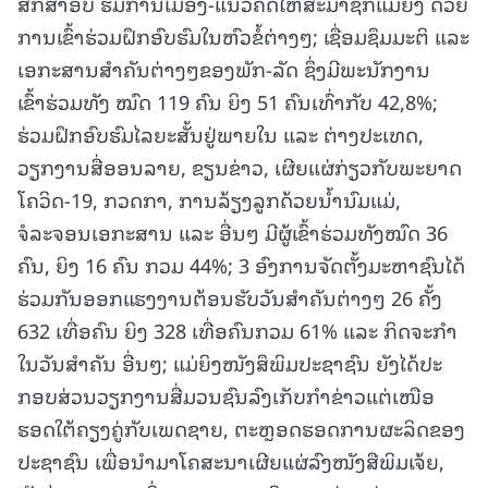
ສຶກສາອົບ ຮົມການເມືອງ-ແນວຄິດໃຫ້ສະມາຊິກແມ່ຍິງ ດ້ວຍ
ການເຂົ້າຮ່ວມຝຶກອົບຮົມໃນຫົວຂໍ້ຕ່າງໆ; ເຊື່ອມຊຶມມະຕິ ແລະ
ເອກະສານສຳຄັນຕ່າງໆຂອງພັກ-ລັດ ຊຶ່ງມີພະນັກງານ
ເຂົ້າຮ່ວມທັງ ໝົດ 119 ຄົນ ຍິງ 51 ຄົນເທົ່າກັບ 42,8%;
ຮ່ວມຝຶກອົບຮົມໄລຍະສັ້ນຢູ່ພາຍໃນ ແລະ ຕ່າງປະເທດ,
ວຽກງານສື່ອອນລາຍ, ຂຽນຂ່າວ, ເຜີຍແຜ່ກ່ຽວກັບພະຍາດ
ໂຄວິດ-19, ກວດກາ, ການລ້ຽງລູກດ້ວຍນ້ຳນົມແມ່,
ຈໍລະຈອນເອກະສານ ແລະ ອື່ນໆ ມີຜູ້ເຂົ້າຮ່ວມທັງໝົດ 36
ຄົນ, ຍິງ 16 ຄົນ ກວມ 44%; 3 ອົງການຈັດຕັ້ງມະຫາຊົນໄດ້
ຮ່ວມກັນອອກແຮງງານຕ້ອນຮັບວັນສຳຄັນຕ່າງໆ 26 ຄັ້ງ
632 ເທື່ອຄົນ ຍິງ 328 ເທື່ອຄົນກວມ 61% ແລະ ກິດຈະກໍາ
ໃນວັນສໍາຄັນ ອື່ນໆ; ແມ່ຍິງໜັງສຶພິມປະຊາຊົນ ຍັງໄດ້ປະ
ກອບສ່ວນວຽກງານສື່ມວນຊົນລົງເກັບກຳຂ່າວແຕ່ເໜືອ
ຮອດໃຕ້ຄຽງຄູ່ກັບເພດຊາຍ, ຕະຫຼອດຮອດການຜະລິດຂອງ
ປະຊາຊົນ ເພື່ອນໍາມາໂຄສະນາເຜີຍແຜ່ລົງໜັງສືພິມເຈ້ຍ,