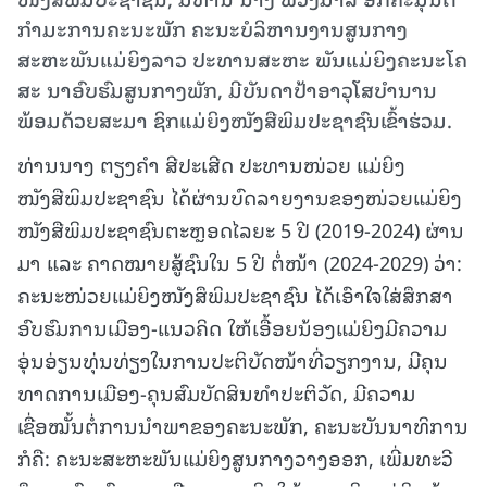
ກຳມະການຄະນະພັກ ຄະນະບໍລິຫານງານສູນກາງ
ສະຫະພັນແມ່ຍິງລາວ ປະທານສະຫະ ພັນແມ່ຍິງຄະນະໂຄ
ສະ ນາອົບຮົມສູນກາງພັກ, ມີບັນດາປ້າອາວຸໂສບໍານານ
ພ້ອມດ້ວຍສະມາ ຊິກແມ່ຍິງໜັງສືພິມປະຊາຊົນເຂົ້າຮ່ວມ.
ທ່ານນາງ ຕຽງຄໍາ ສີປະເສີດ ປະທານໜ່ວຍ ແມ່ຍິງ
ໜັງສືພິມປະຊາຊົນ ໄດ້ຜ່ານບົດລາຍງານຂອງໜ່ວຍແມ່ຍິງ
ໜັງສືພິມປະຊາຊົນຕະຫຼອດໄລຍະ 5 ປີ (2019-2024) ຜ່ານ
ມາ ແລະ ຄາດໝາຍສູ້ຊົນໃນ 5 ປີ ຕໍ່ໜ້າ (2024-2029) ວ່າ:
ຄະນະໜ່ວຍແມ່ຍິງໜັງສຶພິມປະຊາຊົນ ໄດ້ເອົາໃຈໃສ່ສຶກສາ
ອົບຮົມການເມືອງ-ແນວຄິດ ໃຫ້ເອື້ອຍນ້ອງແມ່ຍິງມີຄວາມ
ອຸ່ນອ່ຽນທຸ່ນທ່ຽງໃນການປະຕິບັດໜ້າທີ່ວຽກງານ, ມີຄຸນ
ທາດການເມືອງ-ຄຸນສົມບັດສິນທຳປະຕິວັດ, ມີຄວາມ
ເຊື່ອໝັ້ນຕໍ່ການນຳພາຂອງຄະນະພັກ, ຄະນະບັນນາທິການ
ກໍຄື: ຄະນະສະຫະພັນແມ່ຍິງສູນກາງວາງອອກ, ເພີ່ມທະວີ