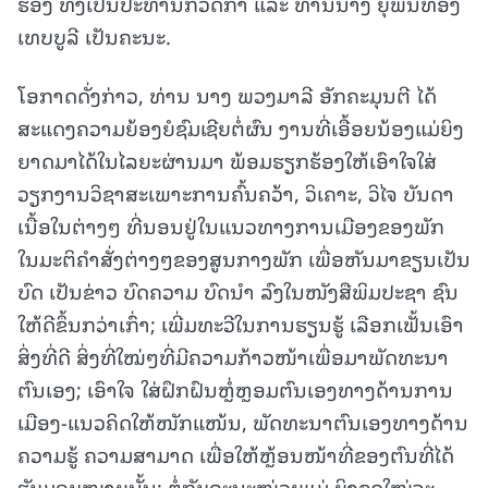
ຮອງ ທັງເປັນປະທານກວດກາ ແລະ ທ່ານນາງ ຍຸພິນທອງ
ເທບບູລີ ເປັນຄະນະ.
ໂອກາດດັ່ງກ່າວ, ທ່ານ ນາງ ພວງມາລີ ອັກຄະມຸນຕີ ໄດ້
ສະແດງຄວາມຍ້ອງຍໍຊົມເຊີຍຕໍ່ຜົນ ງານທີ່ເອື້ອຍນ້ອງແມ່ຍິງ
ຍາດມາໄດ້ໃນໄລຍະຜ່ານມາ ພ້ອມຮຽກຮ້ອງໃຫ້ເອົາໃຈໃສ່
ວຽກງານວິຊາສະເພາະການຄົ້ນຄວ້າ, ວິເຄາະ, ວິໄຈ ບັນດາ
ເນື້ອໃນຕ່າງໆ ທີ່ນອນຢູ່ໃນແນວທາງການເມືອງຂອງພັກ
ໃນມະຕິຄໍາສັ່ງຕ່າງໆຂອງສູນກາງພັກ ເພື່ອຫັນມາຂຽນເປັນ
ບົດ ເປັນຂ່າວ ບົດຄວາມ ບົດນໍາ ລົງໃນໜັງສືພິມປະຊາ ຊົນ
ໃຫ້ດີຂຶ້ນກວ່າເກົ່າ; ເພີ່ມທະວີໃນການຮຽນຮູ້ ເລືອກເຟັ້ນເອົາ
ສິ່ງທີ່ດີ ສິ່ງທີ່ໃໝ່ໆທີ່ມີຄວາມກ້າວໜ້າເພື່ອມາພັດທະນາ
ຕົນເອງ; ເອົາໃຈ ໃສ່ຝຶກຝົນຫຼໍ່ຫຼອມຕົນເອງທາງດ້ານການ
ເມືອງ-ແນວຄິດໃຫ້ໜັກແໜ້ນ, ພັດທະນາຕົນເອງທາງດ້ານ
ຄວາມຮູ້ ຄວາມສາມາດ ເພື່ອໃຫ້ຫຼ້ອນໜ້າທີ່ຂອງຕົນທີ່ໄດ້
ຮັບມອບໝາຍນັ້ນ; ຕໍ່ກັບຄະນະໜ່ວຍແມ່ ຍິງຊຸດໃໝ່ຈະ