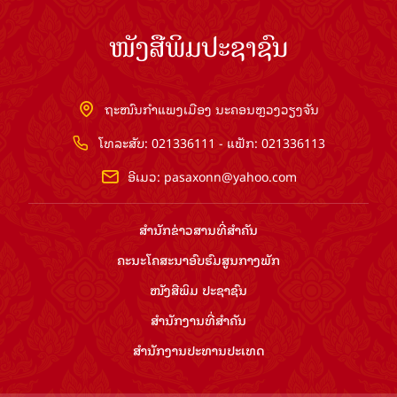
ໜັງສືພິມປະຊາຊົນ
ຖະໜົນກຳແພງເມືອງ ນະຄອນຫຼວງວຽງຈັນ
ໂທລະສັບ: 021336111 - ແຟັກ: 021336113
ອີເມວ:
pasaxonn@yahoo.com
ສຳ​ນັກ​ຂ່າວ​ສານ​ທີ່​ສຳ​ຄັນ​
ຄະນະໂຄສະນາອົບຮົມ​ສູນ​ກາງ​ພັກ
ໜັງສືພິມ ປະ​ຊາ​ຊົນ
ສຳ​ນັກ​ງານ​ທີ່​ສຳ​ຄັນ
ສຳ​ນັກ​ງານ​ປະ​ທານ​ປະ​ເທດ