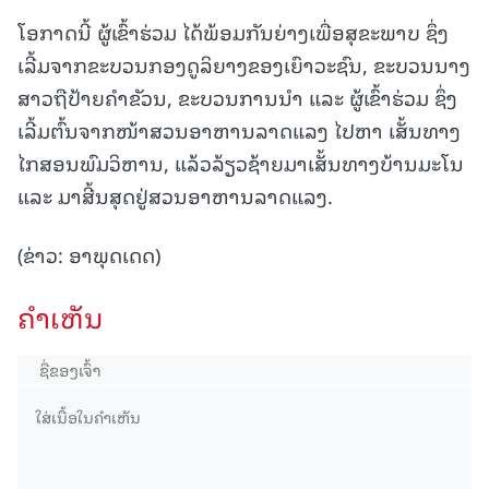
ໂອກາດນີ້ ຜູ້ເຂົ້າຮ່ວມ ໄດ້ພ້ອມກັນຍ່າງເພື່ອສຸຂະພາບ ຊຶ່ງ
ເລີ້ມຈາກຂະບວນກອງດູລິຍາງຂອງເຍົາວະຊົນ, ຂະບວນນາງ
ສາວຖືປ້າຍຄຳຂັວນ, ຂະບວນການນຳ ແລະ ຜູ້ເຂົ້າຮ່ວມ ຊຶ່ງ
ເລີ້ມຕົ້ນຈາກໜ້າສວນອາຫານລາດແລງ ໄປຫາ ເສັ້ນທາງ
ໄກສອນພົມວິຫານ, ແລ້ວລ້ຽວຊ້າຍມາເສັ້ນທາງບ້ານມະໂນ
ແລະ ມາສີ້ນສຸດຢູ່ສວນອາຫານລາດແລງ.
(ຂ່າວ: ອາພຸດເດດ)
ຄໍາເຫັນ