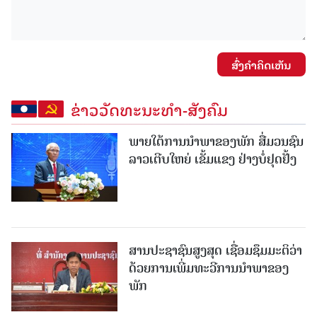
ສົ່ງຄໍາຄິດເຫັນ
ຂ່າວວັດທະນະທຳ-ສັງຄົມ
ພາຍໃຕ້ການນໍາພາຂອງພັກ ສື່ມວນຊົນ
ລາວເຕີບໃຫຍ່ ເຂັ້ມແຂງ ຢ່າງບໍ່ຢຸດຢັ້ງ
ສານປະຊາຊົນສູງສຸດ ເຊື່ອມຊຶມມະຕິວ່າ
ດ້ວຍການເພີ່ມທະວີການນຳພາຂອງ
ພັກ