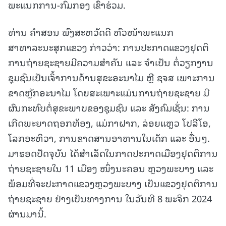
ພະແນກການ-ກົມກອງ ເຂົ້າຮ່ວມ.
ທ່ານ ຄໍາສອນ ພົງສະຫວັດດີ ຫົວໜ້າພະແນກ
ສາທາລະນະສຸກແຂວງ ກ່າວວ່າ: ການປະກາດແຂວງຢຸດຕິ
ການຖ່າຍຊະຊາຍມີຄວາມສຳຄັນ ແລະ ຈຳເປັນ ຕໍ່ວຽກງານ
ຊຸມຊົນເປັນເຈົ້າການດ້ານສຸຂະອະນາໄມ ຫຼື ຊຈສ
ເພາະການ
ຂາດຫຼັກອະນາໄມ ໂດຍສະເພາະແມ່ນການຖ່າຍຊະຊາຍ ມີ
ຜົນກະທົບຕໍ່ສຸຂະພາບຂອງຊຸມຊົນ ແລະ ສັງຄົມເຊັ່ນ: ການ
ເກີດພະຍາດຖອກທ້ອງ, ແມ່ກາຝາກ, ລ່ອຍແຫຼວ ໂປລີໂອ,
ໂລກອະຫິວາ, ການຂາດສານອາຫານໃນເດັກ ແລະ ອື່ນໆ.
ມາຮອດປັດຈຸບັນ ໄດ້ສຳເລັດໃນກາດປະກາດເມືອງຢຸດຕິການ
ຖ່າຍຊະຊາຍໃນ 11 ເມືອງ ໜຶ່ງນະຄອນ ຫຼວງພະບາງ ແລະ
ພ້ອມທີ່ຈະປະກາດແຂວງຫຼວງພະບາງ ເປັນແຂວງຢຸດຕິການ
ຖ່າຍຊະຊາຍ ຢ່າງເປັນທາງການ ໃນວັນທີ 8 ພະຈິກ 2024
ຜ່ານມານີ້.