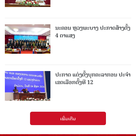
ນະຄອນ ຫຼວງພະບາງ ປະ​ກາດ​ສ້າງ​ຕັ້ງ
4 ຕາແສງ
ປະກາດ ແຕ່ງຕັ້ງບຸກຄະລາກອນ ປະຈໍາ
ເຂດເລືອກຕັ້ງທີ 12
ເພີ່ມເຕີມ