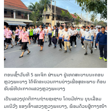
ຕອນເຊົ້າວັນທີ 5 ພະຈິກ ຜ່ານມາ ຢູ່ເທດສະບານນະຄອນ
ຫຼວງພະບາງ ໄດ້ຈັດຂະບວນການຍ່າງເພື່ອສຸຂະພາບ ຕ້ອນ
ຮັບພິທີປະກາດແຂວງຫຼວງພະບາງ
ເປັນແຂວງຢຸດຕິການຖ່າຍຊະຊາຍ ໂດຍມີທ່ານ ບຸນເລື່ອມ
ມະນີວົງ ຮອງເຈົ້າແຂວງຫຼວງພະບາງ, ພ້ອມດ້ວຍຜູ້ຕາງໜ້າ