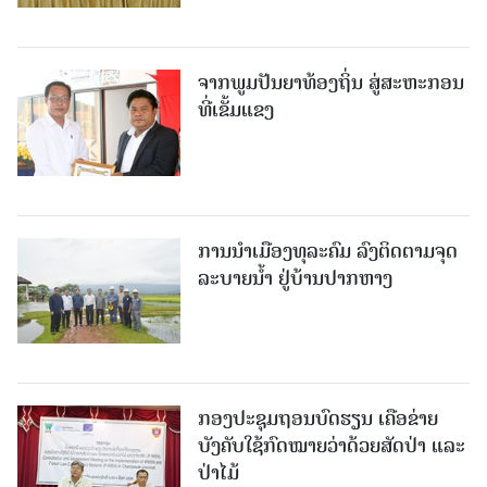
ຈາກພູມປັນຍາທ້ອງຖິ່ນ ສູ່ສະຫະກອນ
ທີ່ເຂັ້ມແຂງ
ການນໍາເມືອງທຸລະຄົມ ລົງຕິດຕາມຈຸດ
ລະບາຍນໍ້າ ຢູ່ບ້ານປາກຫາງ
ກອງປະຊຸມຖອນບົດຮຽນ ເຄືອຂ່າຍ
ບັງຄັບໃຊ້ກົດໝາຍວ່າດ້ວຍສັດປ່າ ແລະ
ປ່າໄມ້