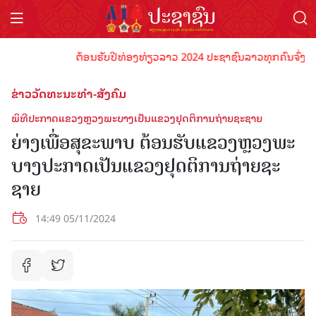
ຕ້ອນຮັບປີທ່ອງທ່ຽວລາວ 2024 ປະຊາຊົນລາວທຸກຄົນຈົ່ງພ້ອມເປັ
ຂ່າວວັດທະນະທຳ-ສັງຄົມ
ພິທີປະກາດແຂວງຫຼວງພະບາງເປັນແຂວງຢຸດຕິການຖ່າຍຊະຊາຍ
ຍ່າງເພື່ອສຸຂະພາບ ຕ້ອນຮັບແຂວງຫຼວງພະ
ບາງປະກາດເປັນແຂວງຢຸດຕິການຖ່າຍຊະ
ຊາຍ
14:49 05/11/2024