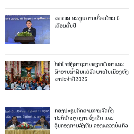
ສທໜລ ສະຫຼຸບການເຄື່ອນໄຫວ 6
ເດືອນຕົ້ນປີ
ໄຟຟ້າຫົງສາຖວາຍທຽນພັນສາແລະ
ຜ້າອາບນໍ້າຝົນແດ່ວັດພາຍໃນເມືອງຫົງ
ສາປະຈໍາປີ2026
ກອງປະຊຸມຕິດຕາມການຈັດຕັ້ງ
ປະຕິບັດວຽກງານສົ່ງເສີມ ແລະ
ຄຸ້ມຄອງການລົງທຶນ ຂອງແຂວງບໍ່ແກ້ວ