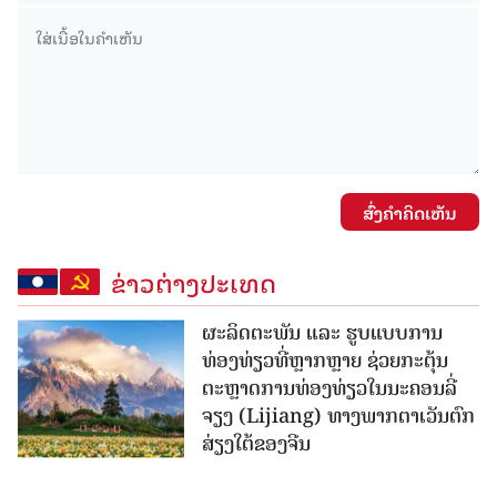
ສົ່ງຄໍາຄິດເຫັນ
ຂ່າວຕ່າງປະເທດ
ຜະລິດຕະພັນ ແລະ ຮູບແບບການ
ທ່ອງທ່ຽວທີ່ຫຼາກຫຼາຍ ຊ່ວຍກະຕຸ້ນ
ຕະຫຼາດການທ່ອງທ່ຽວໃນນະຄອນລີ່
ຈຽງ (Lijiang) ທາງພາກຕາເວັນຕົກ
ສ່ຽງໃຕ້ຂອງຈີນ