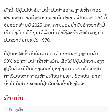
ທັງນີ້, ຍີ່ປຸ່ນມີປະລິມານນໍ້າມັນສຳຮອງພຽງພໍທີ່ຈະຕອບ
ສະໜອງຄວາມຕ້ອງການພາຍໃນປະເທດເປັນເວລາ 254 ມື້
ຈົນຮອດທ້າຍປີ 2025 ແລະ ການປ່ອຍນໍ້າມັນສຳຮອງຄັ້ງນີ້
ເປັນຄັ້ງທີ 7 ທີ່ຍີ່ປຸ່ນໄດ້ເລີ່ມຕົ້ນນຳໃຊ້ລະບົບຄັງສຳຮອງນ້ຳ
ມັນຂອງຕົນໃນຊຸມປີ 1970.
ຍີ່ປຸ່ນອາໄສນ້ຳມັນດິບຈາກຕາເວັນອອກກາງຫຼາຍກວ່າ
90% ຂອງການນຳເຂົ້າທັງໝົດ, ເຮັດໃຫ້ຍີ່ປຸ່ນມີຄວາມສ່ຽງ
ສູງໃນກໍລະນີປິດຊ່ອງແຄບຮໍມຸສຫຼັງຈາກຄວາມຂັດແຍ່ງໃນ
ຕາເວັນອອກກາງໃນທ້າຍເດືອນກຸມພາ. ປັດຈຸບັນ, ລາຄາ
ນ້ຳມັນດິບໃນປະເທດຍີ່ປຸ່ນໄດ້ເພີ່ມຂຶ້ນຢ່າງໄວວາ.
ຄໍາເຫັນ