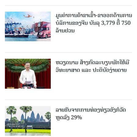
ມູນຄ່າການຄ້າຂາເຂົ້າ-ຂາອອກດ້ານການ
ບໍລິການຂອງຈີນ ບັນລຸ 3,779 ຕື້ 750
ລ້ານຢວນ
ຫວຽດນາມ ສ້າງກົດລະບຽບພັກໃຫ້ມີ
ວິທະຍາສາດ ແລະ ປະຕິບັດງ່າຍດາຍ
ລາຍຮັບຈາກການທ່ອງທ່ຽວອັງກໍວັດ
ຫຼດລົງ 29%