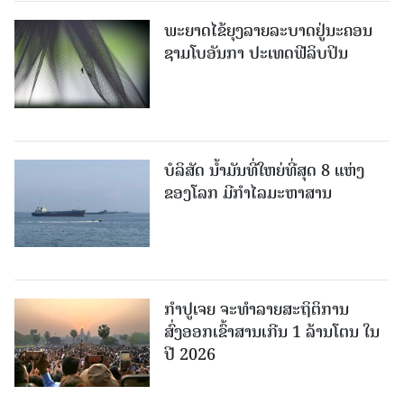
ພະຍາດໄຂ້ຍຸງລາຍລະບາດຢູ່ນະຄອນ
ຊາມໂບ​ອັນກາ ປະເທດຟີລິບປິນ
ບໍລິສັດ ນ້ຳມັນທີ່ໃຫຍ່ທີ່ສຸດ 8 ແຫ່ງ
ຂອງໂລກ ມີກຳໄລມະຫາສານ
ກຳປູເຈຍ ຈະທຳລາຍສະຖິຕິການ
ສົ່ງອອກເຂົ້າສານເກີນ 1 ລ້ານໂຕນ ໃນ
ປີ 2026