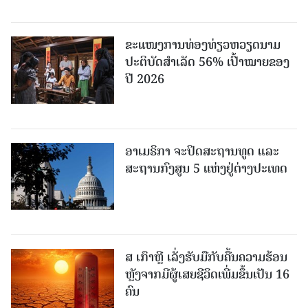
ຂະ​ແໜງ​ການ​ທ່ອງ​ທ່ຽວຫວຽດນາມ ​
ປະ​ຕິ​ບັດ​ສຳ​ເລັດ 56% ເປົ້າ​ໝາຍຂອງ
ປີ 2026
ອາເມຣິກາ ຈະປິດສະຖານທູດ ແ​ລະ
ສະຖານກົງສູນ 5 ແຫ່ງ​ຢູ່​ຕ່າງ​ປະ​ເທດ
ສ ເກົາຫຼີ ເລັ່ງຮັບມືກັບຄື້ນຄວາມຮ້ອນ
ຫຼັງຈາກມີຜູ້ເສຍຊີວິດເພີ່ມຂຶ້ນເປັນ 16
ຄົນ