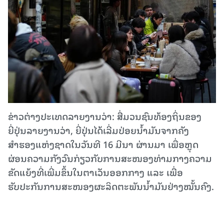
ຂ່າວຕ່າງປະເທດລາຍງານວ່າ: ສື່ມວນຊົນທ້ອງຖິ່ນຂອງ
ຍີ່ປຸ່ນລາຍງານວ່າ, ຍີ່ປຸ່ນໄດ້ເລີ່ມປ່ອຍນ້ຳມັນຈາກຄັງ
ສຳຮອງແຫ່ງຊາດໃນວັນທີ 16 ມີນາ ຜ່ານມາ ເພື່ອຫຼຸດ
ຜ່ອນຄວາມກັງວົນກ່ຽວກັບການສະໜອງທ່າມກາງຄວາມ
ຂັດແຍ້ງທີ່ເພີ່ມຂຶ້ນໃນຕາເວັນອອກກາງ ແລະ ເພື່ອ
ຮັບປະກັນການສະໜອງຜະລິດຕະພັນນ້ຳມັນຢ່າງໝັ້ນຄົງ.