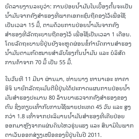
ບົດລາຍງານລະບຸວ່າ: ການປ່ອຍນ້ຳມັນໃນເບື້ອງຕົ້ນຈະເປັນ
ນ້ຳມັນຈາກຄັງສຳຮອງທີ່ພາກເອກະຊົນຖືຄອງໄວ້ເພື່ອໃຊ້
ເປັນເວລາ 15 ມື້, ຕາມດ້ວຍການປ່ອຍນ້ຳມັນຈາກຄັງ
ສຳຮອງທີ່ລັດຖະບານຖືຄອງໄວ້ ເພື່ອໃຊ້ເປັນເວລາ 1 ເດືອນ.
ໂດຍລັດຖະບານຍີ່ປຸ່ນຍັງຈະຫຼຸດຜ່ອນຂໍ້ກຳນົດການສຳຮອງ
ນໍ້າມັນຕາມກົດໝາຍສຳລັບໂຮງກັ່ນນ້ຳມັນ ແລະ ບໍລິສັດ
ການຄ້າຈາກ 70 ມື້ ເປັນ 55 ມື້.
ໃນວັນທີ 11 ມີນາ ຜ່ານມາ, ທ່ານນາງ ທານາເອະ ທາຄາ
ອິຈິ ນາຍົກລັດຖະມົນຕີຍີ່ປຸ່ນໄດ້ປະກາດແຜນການປ່ອຍນ້ຳ
ມັນສຳຮອງປະມານ 80 ລ້ານບາເຣວຈາກຄັງສຳຮອງຂອງ
ຕົນ ຊຶ່ງທຽບເທົ່າກັບການໃຊ້ພາຍປະເທດ 45 ວັນ ແລະ ສູງ
ກວ່າ 1.8 ເທົ່າຈາກປະລິມານນໍ້າມັນສຳຮອງທີ່ເຄີຍປ່ອຍ
ອອກມາຫຼັງຈາກແຜ່ນດິນໄຫວຮຸ່ນແຮງ ແລະ ສຶນາມິໃນພາກ
ຕາເວັນອອກສ່ຽງເໜືອຂອງຍີ່ປຸ່ນໃນປີ 2011.