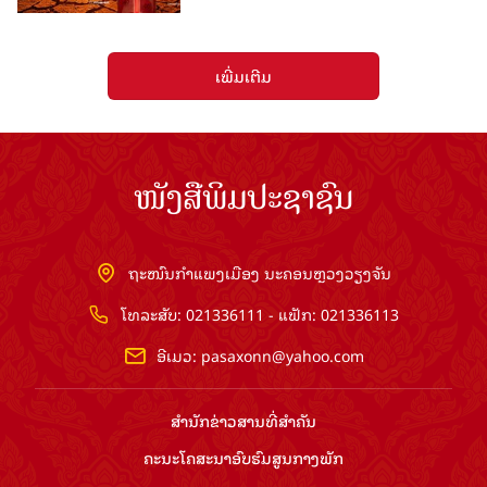
ເພີ່ມເຕີມ
ໜັງສືພິມປະຊາຊົນ
ຖະໜົນກຳແພງເມືອງ ນະຄອນຫຼວງວຽງຈັນ
ໂທລະສັບ: 021336111 - ແຟັກ: 021336113
ອີເມວ:
pasaxonn@yahoo.com
ສຳ​ນັກ​ຂ່າວ​ສານ​ທີ່​ສຳ​ຄັນ​
ຄະນະໂຄສະນາອົບຮົມ​ສູນ​ກາງ​ພັກ