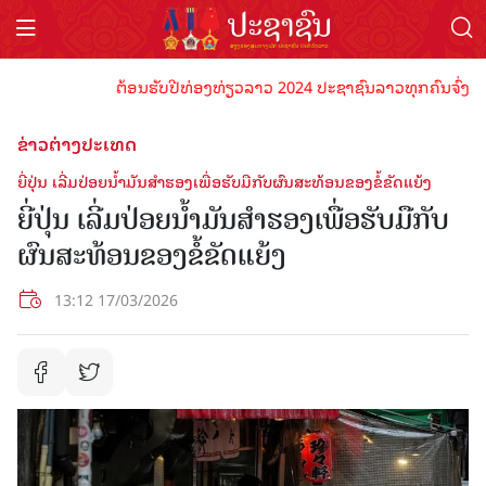
ຕ້ອນຮັບປີທ່ອງທ່ຽວລາວ 2024 ປະຊາຊົນລາວທຸກຄົນຈົ່ງພ້ອມເປັ
ຂ່າວຕ່າງປະເທດ
ຍີ່ປຸ່ນ ເລີ່ມປ່ອຍນ້ຳມັນສຳຮອງເພື່ອຮັບມືກັບຜົນສະທ້ອນຂອງຂໍ້ຂັດແຍ້ງ
ຍີ່ປຸ່ນ ເລີ່ມປ່ອຍນ້ຳມັນສຳຮອງເພື່ອຮັບມືກັບ
ຜົນສະທ້ອນຂອງຂໍ້ຂັດແຍ້ງ
13:12 17/03/2026