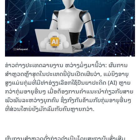
ຂ່າວຕ່າງປະເທດລາຍງານ ຫວ່າງມໍ່ໆມານີ້ວ່າ: ຜົນການ
ສຳຫຼວດຫຼ້າສຸດໃນປະເທດຍີ່ປຸ່ນເປີດເຜີຍວ່າ, ແມ່ຍິງອາຍຸ
ສູງແມ່ນກຸ່ມທີ່ມີທ່າອ່ຽງເລືອກໃຊ້ປັນຍາປະດິດ (AI) ຫຼາຍ
ກວ່າກຸ່ມອາຍຸອື່ນໆ ເມື່ອຕ້ອງການຄຳແນະນຳກ່ຽວກັບສາຍ
ພົວພັນລະຫວ່າງບຸກຄົນ ຊຶ່ງກົງກັນຂ້າມກັບກຸ່ມອາຍຸອື່ນໆ
ທີ່ສ່ວນໃຫຍ່ຍັງມັກລົມກັບຄົນຫຼາຍກວ່າ.
ຜົນການສຳຫຼວດດັ່ງກ່າວດຳເນີນໂດຍສະຖາບັນສົ່ງເສີມ