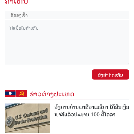
ຄໍາເຫັນ
ສົ່ງຄໍາຄິດເຫັນ
ຂ່າວຕ່າງປະເທດ
ອົງການດ່ານພາສີອາເມຣິກາ ໄດ້ຄືນເງິນ
ພາສີແລ້ວປະມານ 100 ຕື້ໂດລາ