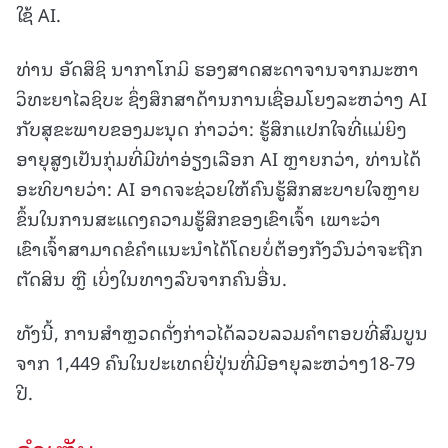
ໃຊ້ AI.
ທ່ານ ອັດສຶຊິ ນາກາໂກມິ ຮອງສາດສະດາຈານຈາກມະຫາ
ວິທະຍາໄລຊິບະ ຊຶ່ງສຶກສາດ້ານການເຊື່ອມໂຍງລະຫວ່າງ AI
ກັບສຸຂະພາບຂອງມະນຸດ ກ່າວວ່າ: ຮູ້ສຶກແປກໃຈທີ່ແມ່ຍິງ
ອາຍຸສູງເປັນກຸ່ມທີ່ມີທ່າອ່ຽງເລືອກ AI ຫຼາຍກວ່າ, ທ່ານໄດ້
ອະທິບາຍວ່າ: AI ອາດຈະຊ່ວຍໃຫ້ຄົນຮູ້ສຶກສະບາຍໃຈຫຼາຍ
ຂຶ້ນໃນການສະແດງຄວາມຮູ້ສຶກຂອງເຂົາເຈົ້າ ເພາະວ່າ
ເຂົາເຈົ້າສາມາດຂໍຄໍາແນະນໍາໄດ້ໂດຍບໍ່ຕ້ອງກັງວົນວ່າຈະຖືກ
ຕັດສິນ ຫຼື ເບິ່ງໃນທາງລົບຈາກຄົນອື່ນ.
ທັງນີ້, ການສຳຫຼວດດັ່ງກ່າວໄດ້ລວບລວມຄໍາຕອບທີ່ສົມບູນ
ຈາກ 1,449 ຄົນໃນປະເທດຍີ່ປຸ່ນທີ່ມີອາຍຸລະຫວ່າງ18-79
ປີ.