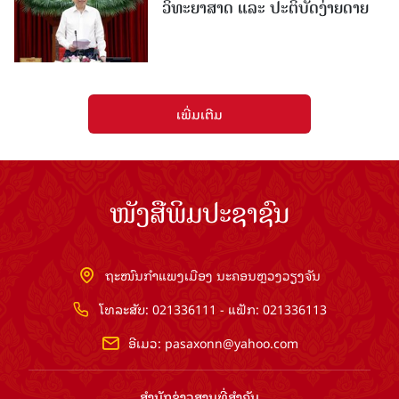
ວິທະຍາສາດ ແລະ ປະຕິບັດງ່າຍດາຍ
ເພີ່ມເຕີມ
ໜັງສືພິມປະຊາຊົນ
ຖະໜົນກຳແພງເມືອງ ນະຄອນຫຼວງວຽງຈັນ
ໂທລະສັບ: 021336111 - ແຟັກ: 021336113
ອີເມວ:
pasaxonn@yahoo.com
ສຳ​ນັກ​ຂ່າວ​ສານ​ທີ່​ສຳ​ຄັນ​