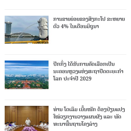
ການຂາຍຍ່ອຍຂອງສິງກະໂປ ຂະຫຍາຍ
ຕົວ 4% ໃນເດືອນມິຖຸນາ
ປັກກິ່ງ ໄດ້ຮັບການຄັດເລືອກເປັນ
ນະຄອນຫຼວງແຫ່ງສະຖາປັດຕະຍະກຳ
ໂລກ ປະຈຳປີ 2029
ທ່ານ ໂຕ​ເລິມ ເນັ້ນໜັກ ຕ້ອງ​ປ່ຽນ​ແປງ​
ໃໝ່​ວຽກ​ງານ​ວາງ​ແຜນ​ຜັງ ແລະ ​ພັດ​
ທະ​ນາ​ພື້ນ​ຖານ​ໂຄງ​ລ່າງ