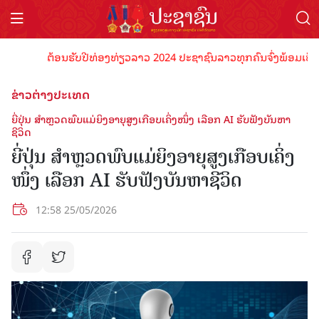
ຕ້ອນຮັບປີທ່ອງທ່ຽວລາວ 2024 ປະຊາຊົນລາວທຸກຄົນຈົ່ງພ້ອມເປັນເຈົ້າ
ຂ່າວຕ່າງປະເທດ
ຍີ່ປຸ່ນ ສຳຫຼວດພົບແມ່ຍິງອາຍຸສູງເກືອບເຄິ່ງໜຶ່ງ ເລືອກ AI ຮັບຟັງບັນຫາ
ຊີວິດ
ຍີ່ປຸ່ນ ສຳຫຼວດພົບແມ່ຍິງອາຍຸສູງເກືອບເຄິ່ງ
ໜຶ່ງ ເລືອກ AI ຮັບຟັງບັນຫາຊີວິດ
12:58 25/05/2026