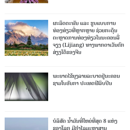
ຜະລິດຕະພັນ ແລະ ຮູບແບບການ
ທ່ອງທ່ຽວທີ່ຫຼາກຫຼາຍ ຊ່ວຍກະຕຸ້ນ
ຕະຫຼາດການທ່ອງທ່ຽວໃນນະຄອນລີ່
ຈຽງ (Lijiang) ທາງພາກຕາເວັນຕົກ
ສ່ຽງໃຕ້ຂອງຈີນ
ພະຍາດໄຂ້ຍຸງລາຍລະບາດຢູ່ນະຄອນ
ຊາມໂບ​ອັນກາ ປະເທດຟີລິບປິນ
ບໍລິສັດ ນ້ຳມັນທີ່ໃຫຍ່ທີ່ສຸດ 8 ແຫ່ງ
ຂອງໂລກ ມີກຳໄລມະຫາສານ