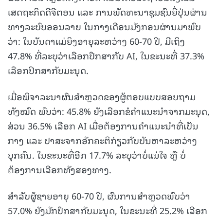
ເສດຖະກິດດີຈີຕອນ ແລະ ການພັດທະນາຊຸມຊົນຍີ່ປຸ່ນຜ່ານ
ທາງລະບົບອອນລາຍ ໃນກາງເດືອນມັງກອນຜ່ານມາພົບ
ວ່າ: ໃນບັນດາແມ່ຍິງອາຍຸລະຫວ່າງ 60-70 ປີ, ມີເຖິງ
47.8% ທີ່ລະບຸວ່າເລືອກປຶກສາກັບ AI, ໃນຂະນະທີ່ 37.3%
ເລືອກປຶກສາກັບມະນຸດ.
ເມື່ອພິຈາລະນາຜົນສຳຫຼວດຂອງຜູ້ຕອບແບບສອບຖາມ
ທັງໝົດ ພົບວ່າ: 45.8% ຍັງເລືອກຂໍຄໍາແນະນໍາຈາກມະນຸດ,
ສ່ວນ 36.5% ເລືອກ AI ເມື່ອຕ້ອງການຄໍາແນະນໍາທີ່ເປັນ
ກາງ ແລະ ປາສະຈາກອັກຄະຕິກ່ຽວກັບບັນຫາລະຫວ່າງ
ບຸກຄົນ. ໃນຂະນະທີ່ອີກ 17.7% ລະບຸວ່າບໍ່ແນ່ໃຈ ຫຼື ບໍ່
ຕ້ອງການເລືອກທັງສອງທາງ.
ສໍາລັບຜູ້ຊາຍອາຍຸ 60-70 ປີ, ຜົນການສຳຫຼວດພົບວ່າ
57.0% ຍັງມັກປຶກສາກັບມະນຸດ, ໃນຂະນະທີ່ 25.2% ເລືອກ