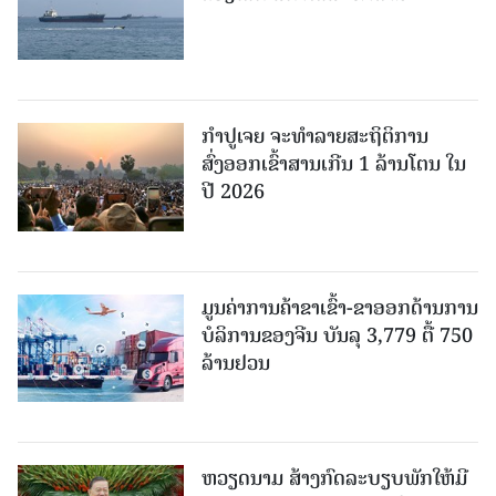
ກຳປູເຈຍ ຈະທຳລາຍສະຖິຕິການ
ສົ່ງອອກເຂົ້າສານເກີນ 1 ລ້ານໂຕນ ໃນ
ປີ 2026
ມູນຄ່າການຄ້າຂາເຂົ້າ-ຂາອອກດ້ານການ
ບໍລິການຂອງຈີນ ບັນລຸ 3,779 ຕື້ 750
ລ້ານຢວນ
ຫວຽດນາມ ສ້າງກົດລະບຽບພັກໃຫ້ມີ