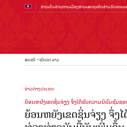
ຂ່າວເດັ່ນ
ຂ່າວການເມືອງ
ຂ່າວເສດຖະກິດ
ຂ່າວວັດທະນະທ
ສະເໜີ
ພັກປປ ລາວ
ຂ່າວຕ່າງປະເທດ
ຍ້ອນ​ຫຍັງ​ເຂດ​ຊິ່ນ​ຈ່ຽງ ​ຈຶ່ງໄດ້​ຮັບ​ຄວາມ​ນິ​ຍົມ​ຊົມ​ຊອບ
ຍ້ອນ​ຫຍັງ​ເຂດ​ຊິ່ນ​ຈ່ຽງ ​ຈຶ່ງໄ