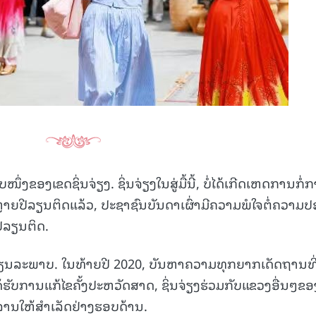
15.040(07-08-20
ອງເຂດຊິ່ນຈ່ຽງ. ຊິ່ນຈ່ຽງໃນສູ່ມື້ນີ້, ບໍ່ໄດ້ເກີດເຫດການກໍ່
ຼາຍປີລຽນຕິດແລ້ວ, ປະຊາຊົນບັນດາເຜົ່າມີຄວາມພໍໃຈຕໍ່ຄວາມ
ປີລຽນຕິດ.
ຽນລະພາບ. ໃນທ້າຍປີ 2020, ບັນຫາຄວາມທຸກຍາກເດັດຖານທີ
ດ້ຮັບການແກ້ໄຂຄັ້ງປະຫວັດສາດ, ຊິ່ນຈ່ຽງຮ່ວມກັບແຂວງອື່ນໆຂອ
ຳລານໃຫ້ສຳເລັດຢ່າງຮອບດ້ານ.