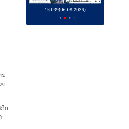
26)
15.039(06-08-2026)
1
ການ
ປອດ
່ກີດ
ງ