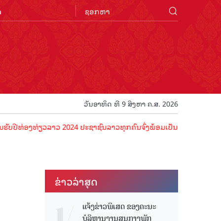
n
ວັນອາທິດ ທີ 9 ສິງຫາ ຄ.ສ. 2026
ອງທ່ຽວລາວ 2024 ປະຊາຊົນລາວທຸກຄົນຈົ່ງພ້ອມເປັນເຈົ້າພາບທີ່ດີ ຕ້ອນຮັບນັ
ຂ່າວ​ລ່າ​ສຸດ
ແຈ້ງຂ່າວພິເສດ ຂອງຄະນະ
ບໍລິຫານງານສູນກາງພັກ