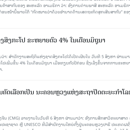
ນຄ້າສາກົນຂອງ ສະຫະລັດ ອາເມຣິກາ ວ່າ: ອົງການດ່ານພາສີ ສະຫະລັດ ອາເມຣິກາ
ບກ່ອນໜ້ານີ້ພາຍໃຕ້ “ກົດໝາຍວ່າດ້ວຍອຳນາດດ້ານເສດຖະກິດສຸກເສີນສາກົນ” ຂອ
ງສິງກະໂປ ຂະຫຍາຍຕົວ 4% ໃນເດືອນມິຖຸນາ
່າ: ສຳນັກງານສະຖິຕິແຫ່ງຊາດສິງກະໂປໄດ້ເປີດເຜີຍໃນ ວັນທີ 5 ສິງຫາ ຜ່ານມາວ
ເພີ່ມຂຶ້ນ 4% ໃນເດືອນມິຖຸນາ ເມື່ອທຽບກັບປີກ່ອນ ຊຶ່ງເລັ່ງຂຶ້ນຈາກການຂະຫຍ
າ.
ບການຄັດເລືອກເປັນ ນະຄອນຫຼວງແຫ່ງສະຖາປັດຕະຍະກຳໂລ
ຈີນ (CMG) ລາຍງານໃນວັນທີ 6 ສິງຫາ ຜ່ານມາວ່າ: ອົງການສຶກສາວິທະຍາສາດ
ຊາຊາດ ຫຼື UNESCO ທີ່ມີສຳນັກງານໃຫຍ່ຕັ້ງຢູ່ນະຄອນ​ຫຼວງປາຣີ ປະເທດຝຣັ່ງ