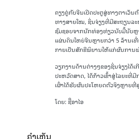
ຄຽງຄູ່ກັບຈີນເປີດປະຕູສູ່ທາງຕາເວ
ທາງສາຍໃໝ, ຊິ່ນຈ່ຽງທີ່ມີສະຖຽນລະ
ຊົມຊອບຈາກນັກທ່ອງທ່ຽວນັບມື້ນັບຫຼາ
ແຜ່ນດິນໃຫຍ່ຈີນຫຼາຍກວ່າ 5 ລ້ານເທື່ອຄ
ກາຍເປັນສັກຂີພິຍານໃຫ້ແກ່ຜົນການພ
ວຽກງານດ້ານຕ່າງໆຂອງຊິ່ນຈ່ຽງໄດ້ເກ
ປະຫວັດສາດ, ໄດ້ກ້າວເຂົ້າສູ່ໄລຍະທີ່
ເຜົ່າໄດ້ຮັບຜົນປະໂຫຍດຕົວຈິງຫຼາຍທີ່ສ
ໂດຍ: ຊີິອາໄອ
ຄໍາເຫັນ