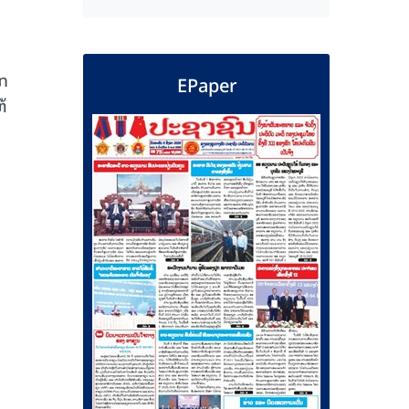
ັກ
EPaper
້