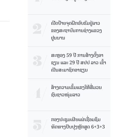
ເປີດປ້າຍຈຸດຝຶກອົບຮົມຢູ່ລາວ
ຂອງສະຖາບັນການຊ່າງແຂວງ
ຢູນນານ
ສະຫຼອງ 59 ປີ ການສ້າງຕັ້ງອາ
ຊຽນ ແລະ 29 ປີ ສປປ ລາວ ເຂົ້າ
ເປັນສະມາຊິກອາຊຽນ
ສ້າງຄວາມເຂັ້ມແຂງໃຫ້ສື່ມວນ
ຊົນຊາວໜຸ່ມລາວ
ກອງປະຊຸມເຜີຍແຜ່ເຊື່ອມຊຶມ
ທິດທາງປັບປຸງຫຼັກສູດ 6+3+3