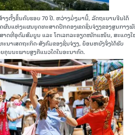
ສ້າງຕັ້ງຂຶ້ນຄົບຮອບ 70 ປີ. ຫວ່າງມໍ່ໆມານີ້, ລັດຖະບານຈີນໄດ້
ີ່ສຳເລັດຜົນແຫ່ງແຜນຍຸດທະສາດປົກຄອງເຂດຊິ່ນຈ່ຽງຂອງສູນກາງພ
ັດສາດທີ່ອຸດົມສົມບູນ ແລະ ໂຕເລກລະອຽດໜັກແໜ້ນ, ສະແດງໃຫ
ນາເສດຖະກິດ-ສັງຄົມຂອງຊິ່ນຈ່ຽງ, ຍ້ອນຫຍັງຈຶ່ງໄດ້ຮັບ
າດ້ວຍຄຸນນະພາບສູງຄືແນວໃດໃນອະນາຄົດ.