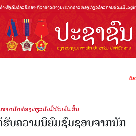
ຳ-ສັງຄົມ
ຂ່າວສືກສາ-ກິລາ
ຂ່າວຕ່າງປະເທດ
ຂ່າວທ່ອງທ່ຽວ
ຂ່າວການຮ່ວມມື
Logi
ຕ້ອນຮັບປີທ່
​ຈາກ​ນັກ​ທ່ອງ​ທ່ຽວ​ນັບ​ມື້​ນັບ​ເພີ່ມ​ຂຶ້ນ
ດ້​ຮັບ​ຄວາມ​ນິ​ຍົມ​ຊົມ​ຊອບ​ຈາກ​ນັກ​