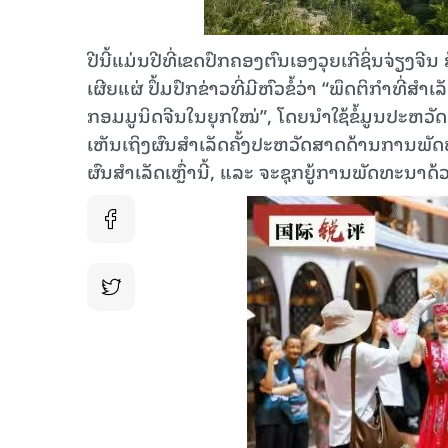
ປີນີ້ແມ່ນປີທີ່ເຂດປົກຄອງຕົນເອງວຸຍເກີຊິ່ນຈ່ຽງຈີນ 
ເຜີຍແຜ່ ປຶ້ມປົກຂ່າວທີ່ມີຫົວຂໍ້ວ່າ “ພຶດຕິກຳທ
ກອມມູນິດຈີນໃນຍຸກໃໝ່”, ໂດຍນຳໃຊ້ຂໍ້ມູນປະຫວ
ເຫັນເຖິງຜົນສຳເລັດຄັ້ງປະຫວັດສາດດ້ານການພັດທະ
ຜົນສຳເລັດເຫຼົ່ານີ້, ແລະ ຈະຊຸກຍູ້ການພັດທະນ