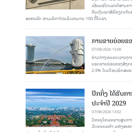
ເຜີຍແຜ່ໂຕເລກຕໍ່ສານກາ
ຄືນເງິນພາສີທີ່ຮຽກເກັ
ສະຫະລັດ ອາເມຣິກາໄປແລ້ວປະມານ 100 ຕື້ໂດລາ.
ການຂາຍຍ່ອຍຂອ
07/08/2026 13:08
ຂ່າວຕ່າງປະເທດລາຍງານວ
ຍອດຂາຍຍ່ອຍຂອງສິງກະໂປ
2.9% ໃນເດືອນພຶດສະພ
ປັກກິ່ງ ໄດ້ຮັ
ປະຈຳປີ 2029
07/08/2026 13:02
ວິທະຍຸໂທລະພາບສູນກາງ
ວັດທະນະທຳ ແຫ່ງສະຫະປະ