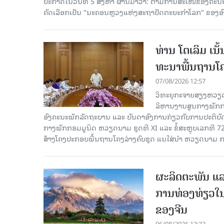
ປະກາດໃນວັນທີ 5 ສິງຫາ ຜ່ານມາວ່າ: ຕາມການສະເໜີຂອງຄະນະ
ຄັດ​ເລືອກເປັນ "ນະຄອນຫຼວງແຫ່ງສະຖາປັດຕະຍະກຳໂລກ" ຂອງອ
ທ່ານ ໂຕ​ເລິມ ເນ
ທະ​ນາ​ພື້ນ​ຖານ​ໂ
07/08/2026 12:57
ວິທະຍຸກະຈາຍສຽງຫວຽດນາມລ
ລິ​ຫານ​ງານ​ສູນ​ກາງ​ພັກ
ອົງ​ຄະ​ນະ​ພັກ​ລັດ​ຖະ​ບານ ແລະ ບັນ​ດາ​ອົງ​ການ​ກ່ຽວ​ກັບ​ການ​ປະ​ຕິ​
ກາງ​ພັກ​ກອມ​ມູ​ນິດ ຫວຽດ​ນາມ ຊຸດ​ທີ XI ແລະ ຂໍ້​ສະ​ຫຼຸບ​ເລກ​ທີ 72
ສ້າງ​ໂຄງ​ປະ​ກອບ​ພື້ນ​ຖານ​ໂຄງ​ລ່າງຄົບ​ຊຸດ ແນ​ໃສ່​ນຳ ຫວຽດ​ນາມ ກ
ຜະລິດຕະພັນ ແລ
ການທ່ອງທ່ຽວໃນ
ຂອງຈີນ
06/08/2026 13:32