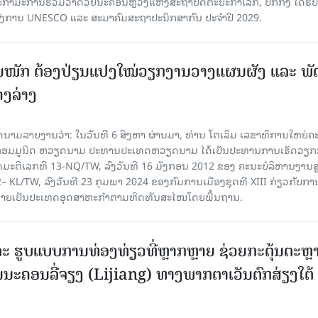
ກຳມະການຮ່ວມວ່າດ້ວຍນະຄອນຫຼວງແຫ່ງສະຖາປັດຕະຍະກຳໂລກ, ປັກກິ່ງ ໄດ້ຮັ
ົງການ UNESCO ແລະ ສະມາ​ຄົມສະຖາປະນິກສາກົນ ປະຈຳປີ 2029.
ັ້ນໜັກ ຕ້ອງ​ປ່ຽນ​ແປງ​ໃໝ່​ວຽກ​ງານ​ວາງ​ແຜນ​ຜັງ ແລະ ​ພັດ
ຄງ​ລ່າງ
າຍງານວ່າ: ໃນ​ວັນ​ທີ 6 ສິງ​ຫາ ຜ່ານມາ, ທ່ານ ໂຕ​ເລິມ ເລ​ຂາ​ທິ​ການ​ໃຫຍ່​ຄະ​ນ
​ກອມ​ມູ​ນິດ ຫວຽດ​ນາມ ປະ​ທານ​ປະ​ເທດຫວຽດ​ນາມ ໄດ້​ເປັນ​ປະ​ທານ​ການ​ເຮັດ​ວຽກ​ກ
ບັດ​ມະ​ຕິ​ເລກ​ທີ 13-NQ/TW, ລົງວັນ​ທີ 16 ມັງ​ກອນ 2012 ຂອງ ຄະ​ນະ​ບໍ​ລິ​ຫານ​ງານ​ສ
– KL/TW, ​ລົງວັນ​ທີ 23 ກຸມ​ພາ 2024 ຂອງ​ກົມ​ການ​ເມື​ອງ​ຊຸດ​ທີ XIII ກ່ຽວ​ກັບ​ການກ
າຍ​ເປັນ​ປະ​ເທດ​ອຸດ​ສາ​ຫະ​ກຳ​ຕາມ​ທິດ​ທັນ​ສະ​ໄໝ​ໂດຍ​ພື້ນ​ຖານ.
ະ ຮູບແບບການທ່ອງທ່ຽວທີ່ຫຼາກຫຼາຍ ຊ່ວຍກະຕຸ້ນຕະຫຼ
ນະຄອນລີ່ຈຽງ (Lijiang) ທາງພາກຕາເວັນຕົກສ່ຽງໃຕ້