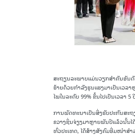
ສະຖຽນລະພາບແມ່ນວຽກສຳຄັນອັນດັບໜຶ່ງຂ
ຮ້າຍດ້ວຍກຳລັງຮຸນແຮງມາເປັນເວລາຫ
ໄພໃນລະດັບ 99% ຂຶ້ນໄປເປັນເວລາ 5 
ການພັດທະນາເປັນສິ່ງຮັບປະກັນສະຖ
ຂວາງຊິ່ນຈ່ຽງມາຫຼາຍພັນປີແລ້ວນັ້ນໄ
ທົ່ວປະເທດ, ໄດ້ສ້າງສັງຄົມອີ່ມໜຳສ