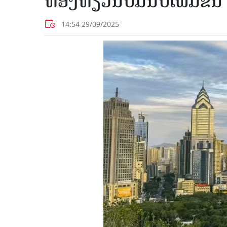
ທ່ອງ​ທ່ຽວ​ນັບ​ມື້​ນັບ​ເພີ່ມ​ຂຶ້ນ
14:54 29/09/2025