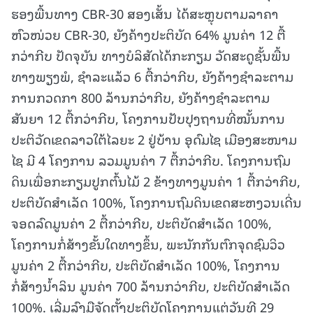
ຮອງພື້ນທາງ CBR-30 ສອງເສັ້ນ ໄດ້ສະຫຼຸບຕາມລາຄາ
ຫົວໜ່ວຍ CBR-30, ຍັງຄ້າງປະຕິບັດ 64% ມູນຄ່າ 12 ຕື້
ກວ່າກີບ ປັດຈຸບັນ ທາງບໍລິສັດໄດ້ກະກຽມ ວັດສະດູຊັ້ນພື້ນ
ທາງພຽງພໍ, ຊຳລະແລ້ວ 6 ຕື້ກວ່າກີບ, ຍັງຄ້າງຊຳລະຕາມ
ການກວດກາ 800 ລ້ານກວ່າກີບ, ຍັງຄ້າງຊຳລະຕາມ
ສັນຍາ 12 ຕື້ກວ່າກີບ, ໂຄງການປັບປຸງຖານທີ່ໝັ້ນການ
ປະຕິວັດເຂດລາວໃຕ້ໄລຍະ 2 ຢູ່ບ້ານ ອຸດົມໄຊ ເມືອງສະໜາມ
ໄຊ ມີ 4 ໂຄງການ ລວມມູນຄ່າ 7 ຕື້ກວ່າກີບ. ໂຄງການຖົມ
ດິນເພື່ອກະກຽມປູກຕົ້ນໄມ້ 2 ຂ້າງທາງມູນຄ່າ 1 ຕື້ກວ່າກີບ,
ປະຕິບັດສຳເລັດ 100%, ໂຄງການຖົມດິນເຂດສະຫງວນເດີ່ນ
ຈອດລົດມູນຄ່າ 2 ຕື້ກວ່າກີບ, ປະຕິບັດສຳເລັດ 100%,
ໂຄງການກໍ່ສ້າງຂັ້ນໃດທາງຂຶ້ນ, ພະນັກກັນຕົກຈຸດຊົມວິວ
ມູນຄ່າ 2 ຕື້ກວ່າກີບ, ປະຕິບັດສຳເລັດ 100%, ໂຄງການ
ກໍ່ສ້າງນໍ້າລິນ ມູນຄ່າ 700 ລ້ານກວ່າກີບ, ປະຕິບັດສຳເລັດ
100%. ເລີ່ມລົງມືຈັດຕັ້ງປະຕິບັດໂຄງການແຕ່ວັນທີ 29