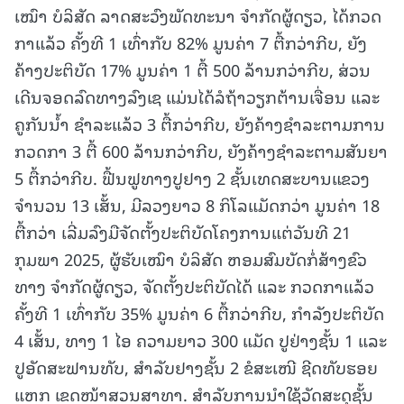
ເໝົາ ບໍລິສັດ ລາດສະວົງພັດທະນາ ຈຳກັດຜູ້ດຽວ, ໄດ້ກວດ
ກາແລ້ວ ຄັ້ງທີ 1 ເທົ່າກັບ 82% ມູນຄ່າ 7 ຕື້ກວ່າກີບ, ຍັງ
ຄ້າງປະຕິບັດ 17% ມູນຄ່າ 1 ຕື້ 500 ລ້ານກວ່າກີບ, ສ່ວນ
ເດີນຈອດລົດທາງລົງເຊ ແມ່ນໄດ້ລໍຖ້າວຽກຕ້ານເຈື່ອນ ແລະ
ຄູກັນນໍ້າ ຊຳລະແລ້ວ 3 ຕື້ກວ່າກີບ, ຍັງຄ້າງຊຳລະຕາມການ
ກວດກາ 3 ຕື້ 600 ລ້ານກວ່າກີບ, ຍັງຄ້າງຊຳລະຕາມສັນຍາ
5 ຕື້ກວ່າກີບ. ຟື້ນຟູທາງປູຢາງ 2 ຊັ້ນເທດສະບານແຂວງ
ຈຳນວນ 13 ເສັ້ນ, ມີລວງຍາວ 8 ກິໂລແມັດກວ່າ ມູນຄ່າ 18
ຕື້ກວ່າ ເລີ່ມລົງມືຈັດຕັ້ງປະຕິບັດໂຄງການແຕ່ວັນທີ 21
ກຸມພາ 2025, ຜູ້ຮັບເໝົາ ບໍລິສັດ ຫອມສົມບັດກໍ່ສ້າງຂົວ
ທາງ ຈໍາກັດຜູ້ດຽວ, ຈັດຕັ້ງປະຕິບັດໄດ້ ແລະ ກວດກາແລ້ວ
ຄັ້ງທີ 1 ເທົ່າກັບ 35% ມູນຄ່າ 6 ຕື້ກວ່າກີບ, ກຳລັງປະຕິບັດ
4 ເສັ້ນ, ທາງ 1 ໄອ ຄວາມຍາວ 300 ແມັດ ປູຢ່າງຊັ້ນ 1 ແລະ
ປູອັດສະຟານທັບ, ສໍາລັບຢາງຊັ້ນ 2 ຂໍສະເໜີ ຊີດທັບຮອຍ
ແຫກ ເຂດໜ້າສວນສາທາ. ສໍາລັບການນໍາໃຊ້ວັດສະດຸຊັ້ນ