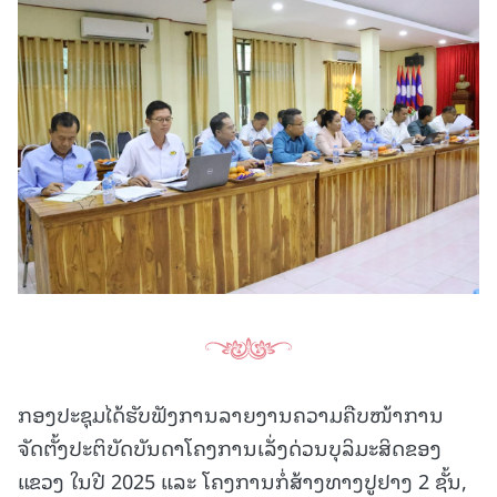
ກອງປະຊຸມໄດ້ຮັບຟັງການລາຍງານຄວາມຄືບໜ້າການ
ຈັດຕັ້ງປະຕິບັດບັນດາໂຄງການເລັ່ງດ່ວນບຸລິມະສິດຂອງ
ແຂວງ ໃນປີ 2025 ແລະ ໂຄງການກໍ່ສ້າງທາງປູຢາງ 2 ຊັ້ນ,