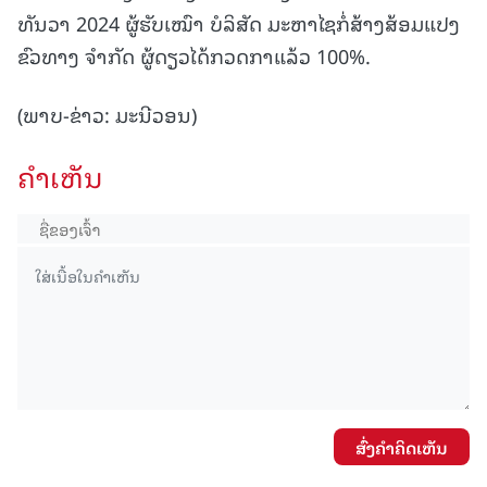
ທັນວາ 2024 ຜູ້ຮັບເໝົາ ບໍລິສັດ ມະຫາໄຊກໍ່ສ້າງສ້ອມແປງ
ຂົວທາງ ຈຳກັດ ຜູ້ດຽວໄດ້ກວດກາແລ້ວ 100%.
(ພາບ-ຂ່າວ: ມະນີວອນ)
ຄໍາເຫັນ
ສົ່ງຄໍາຄິດເຫັນ