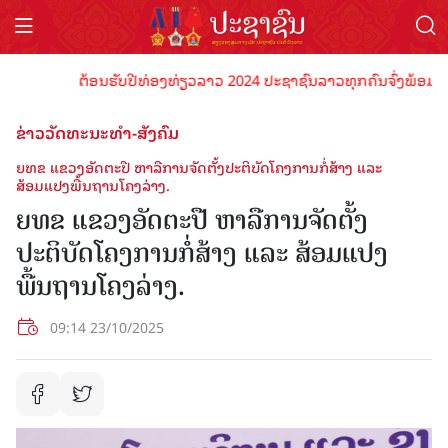
ຕ້ອນຮັບປີທ່ອງທ່ຽວລາວ 2024 ປະຊາຊົນລາວທຸກຄົນຈົ່ງພ້ອມເປັນເຈົ້
ຂ່າວວັດທະນະທຳ-ສັງຄົມ
ຍທຂ ແຂວງອັດຕະປື ຫາລືການຈັດຕັ້ງປະຕິບັດໂຄງການກໍ່ສ້າງ ແລະ
ສ້ອມແປງພື້ນຖານໂຄງລ່າງ.
ຍທຂ ແຂວງອັດຕະປື ຫາລືການຈັດຕັ້ງ
ປະຕິບັດໂຄງການກໍ່ສ້າງ ແລະ ສ້ອມແປງ
ພື້ນຖານໂຄງລ່າງ.
09:14 23/10/2025