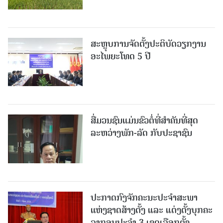
ສະຫຼຸບການຈັດຕັ້ງປະຕິບັດວຽກງານ
ອະໄພຍະໂທດ 5 ປີ
ສື່ມວນຊົນແມ່ນຂົວຕໍ່ທີ່ສໍາຄັນທີ່ສຸດ
ລະຫວ່າງພັກ-ລັດ ກັບປະຊາຊົນ
ປະກາດກົງຈັກຄະນະປະຈໍາສະພາ
ແຫ່ງຊາດສ້າງຕັ້ງ ແລະ ແຕ່ງຕັ້ງບຸກຄະ
ລາກອນປະຈໍາ 3 ເຂດເລືອກຕັ້ງ