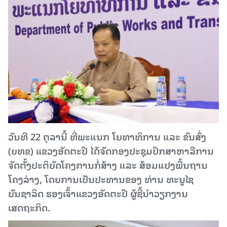
ວັນທີ 22 ຕຸລານີ້ ທີ່ພະແນກ ໂຍທາທິການ ແລະ ຂົນສົ່ງ
(ຍທຂ) ແຂວງອັດຕະປື ໄດ້ຈັດກອງປະຊຸມປຶກສາຫາລືການ
ຈັດຕັ້ງປະຕິບັດໂຄງການກໍ່ສ້າງ ແລະ ສ້ອມແປງພື້ນຖານ
ໂຄງລ່າງ, ໂດຍການເປັນປະທານຂອງ ທ່ານ ທະນູໄຊ
ບັນຊາລິດ ຮອງເຈົ້າແຂວງອັດຕະປື ຜູ້ຊີ້ນໍາວຽກງານ
ເສດຖະກິດ.