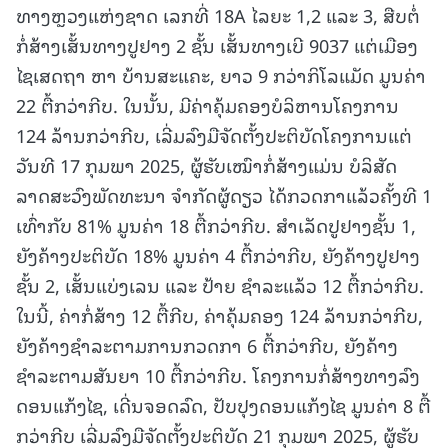
ທາງຫຼວງແຫ່ງຊາດ ເລກທີ່ 18A ໄລຍະ 1,2 ແລະ 3, ສືບຕໍ່
ກໍ່ສ້າງເສັ້ນທາງປູຢາງ 2 ຊັ້ນ ເສັ້ນທາງເບີ 9037 ແຕ່ເມືອງ
ໄຊເສດຖາ ຫາ ບ້ານສະແຄະ, ຍາວ 9 ກວ່າກິໂລແມັດ ມູນຄ່າ
22 ຕື້ກວ່າກີບ. ໃນນັ້ນ, ມີຄ່າຄຸ້ມຄອງບໍລິຫານໂຄງການ
124 ລ້ານກວ່າກີບ, ເລີ່ມລົງມືຈັດຕັ້ງປະຕິບັດໂຄງການແຕ່
ວັນທີ 17 ກຸມພາ 2025, ຜູ້ຮັບເໝົາກໍ່ສ້າງແມ່ນ ບໍລິສັດ
ລາດສະວົງພັດທະນາ ຈຳກັດຜູ້ດຽວ ໄດ້ກວດກາແລ້ວຄັ້ງທີ 1
ເທົ່າກັບ 81% ມູນຄ່າ 18 ຕື້ກວ່າກີບ. ສໍາເລັດປູຢາງຊັ້ນ 1,
ຍັງຄ້າງປະຕິບັດ 18% ມູນຄ່າ 4 ຕື້ກວ່າກີບ, ຍັງຄ້າງປູຢາງ
ຊັ້ນ 2, ເສັ້ນແບ່ງເລນ ແລະ ປ້າຍ ຊໍາລະແລ້ວ 12 ຕື້ກວ່າກີບ.
ໃນນີ້, ຄ່າກໍ່ສ້າງ 12 ຕື້ກີບ, ຄ່າຄຸ້ມຄອງ 124 ລ້ານກວ່າກີບ,
ຍັງຄ້າງຊຳລະຕາມການກວດກາ 6 ຕື້ກວ່າກີບ, ຍັງຄ້າງ
ຊຳລະຕາມສັນຍາ 10 ຕື້ກວ່າກີບ. ໂຄງການກໍ່ສ້າງທາງລົງ
ດອນແກ້ງໄຊ, ເດີ່ນຈອດລົດ, ປັບປຸງດອນແກ້ງໄຊ ມູນຄ່າ 8 ຕື້
ກວ່າກີບ ເລີ່ມລົງມືຈັດຕັ້ງປະຕິບັດ 21 ກຸມພາ 2025, ຜູ້ຮັບ