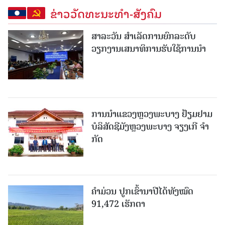
ຂ່າວວັດທະນະທຳ-ສັງຄົມ
ສາລະວັນ ສໍາເລັດການຍົກລະດັບ
ວຽກງານເສນາທິການຮັບໃຊ້ການນໍາ
ການນຳແຂວງຫຼວງພະບາງ ຢ້ຽມ​ຢາມ
ບໍ​ລິ​ສັດຊີມັງຫຼວງພະບາງ ຈຽງເກີ ຈໍາ
ກັດ
ຄໍາມ່ວນ ປູກເຂົ້ານາປີໄດ້ທັງໝົດ
91,472 ເຮັກຕາ