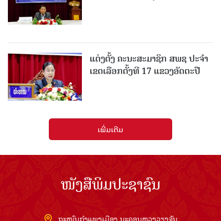
ແຕ່ງຕັ້ງ ຄະນະສະມາຊິກ ສພຊ ປະຈຳ
ເຂດເລືອກຕັ້ງທີ 17 ແຂວງອັດຕະປື
ເພີ່ມເຕີມ
ໜັງສືພິມປະຊາຊົນ
ຖະໜົນກຳແພງເມືອງ ນະຄອນຫຼວງວຽງຈັນ