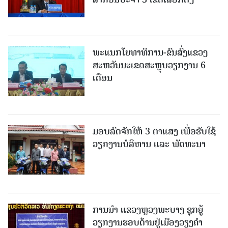
ພະແນກໂຍທາທິການ-ຂົນສົ່ງແຂວງ
ສະຫວັນນະເຂດສະຫຼຸບວຽກງານ 6
ເດືອນ
ມອບລົດຈັກໃຫ້ 3 ຕາແສງ ເພື່ອຮັບໃຊ້
ວຽກງານບໍລິຫານ ແລະ ພັດທະນາ
ການນຳ ແຂວງຫຼວງພະບາງ ຊຸກຍູ້
ວຽກງານຮອບດ້ານຢູ່ເມືອງວຽງຄໍາ