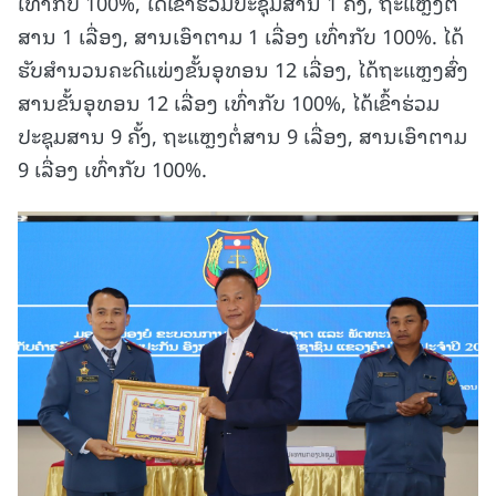
ເທົ່າກັບ 100%, ໄດ້ເຂົ້າຮ່ວມປະຊຸມສານ 1 ຄັ້ງ, ຖະແຫຼງຕໍ່
ສານ 1 ເລື່ອງ, ສານເອົາຕາມ 1 ເລື່ອງ ເທົ່າກັບ 100%. ໄດ້
ຮັບສໍານວນຄະດີແພ່ງຂັ້ນອຸທອນ 12 ເລື່ອງ, ໄດ້ຖະແຫຼງສົ່ງ
ສານຂັ້ນອຸທອນ 12 ເລື່ອງ ເທົ່າກັບ 100%, ໄດ້ເຂົ້າຮ່ວມ
ປະຊຸມສານ 9 ຄັ້ງ, ຖະແຫຼງຕໍ່ສານ 9 ເລື່ອງ, ສານເອົາຕາມ
9 ເລື່ອງ ເທົ່າກັບ 100%.