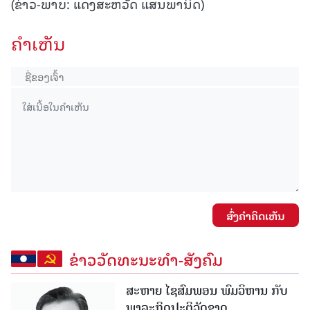
(ຂ່າວ-ພາບ: ແດງສະຫວັດ ແສນພານິດ)
ຄໍາເຫັນ
ສົ່ງຄໍາຄິດເຫັນ
ຂ່າວວັດທະນະທຳ-ສັງຄົມ
ສະຫາຍ ໄຊສົມພອນ ພົມວິຫານ ກັບ
ພາລະກິດປະຕິວັດຊາດ