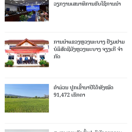
ວຽກງານເສນາທິການຮັບໃຊ້ການນໍາ
ການນຳແຂວງຫຼວງພະບາງ ຢ້ຽມ​ຢາມ
ບໍ​ລິ​ສັດຊີມັງຫຼວງພະບາງ ຈຽງເກີ ຈໍາ
ກັດ
ຄໍາມ່ວນ ປູກເຂົ້ານາປີໄດ້ທັງໝົດ
91,472 ເຮັກຕາ