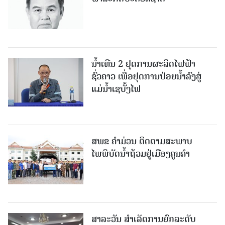
ນໍ້າເທີນ 2 ຢຸດການຜະລິດໄຟຟ້າ
ຊົ່ວຄາວ ເພື່ອຢຸດການປ່ອຍນໍ້າລົງສູ່
ແມ່ນໍ້າເຊບັ້ງໄຟ
ສ​ພ​ຂ ຄໍາມ່ວນ ຕິດຕາມສະພາບ
ໄພພິບັດນໍ້າຖ້ວມຢູ່ເມືອງຄູນຄໍາ
ສາລະວັນ ສໍາເລັດການຍົກລະດັບ