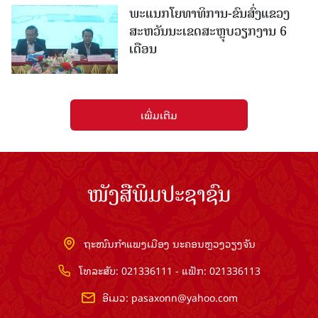
ພະແນກໂຍທາທິການ-ຂົນສົ່ງແຂວງ
ສະຫວັນນະເຂດສະຫຼຸບວຽກງານ 6
ເດືອນ
ເພີ່ມເຕີມ
ໜັງສືພິມປະຊາຊົນ
ຖະໜົນກຳແພງເມືອງ ນະຄອນຫຼວງວຽງຈັນ
ໂທລະສັບ: 021336111 - ແຟັກ: 021336113
ອີເມວ:
pasaxonn@yahoo.com