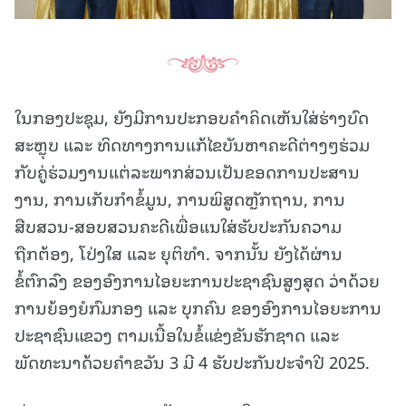
ໃນກອງປະຊຸມ, ຍັງມີການປະກອບຄໍາຄິດເຫັນໃສ່ຮ່າງບົດ
ສະຫຼຸບ ແລະ ທິດທາງການແກ້ໄຂບັນຫາຄະດີຕ່າງໆຮ່ວມ
ກັບຄູ່ຮ່ວມງານແຕ່ລະພາກສ່ວນເປັນຂອດການປະສານ
ງານ, ການເກັບກໍາຂໍ້ມູນ, ການພິສູດຫຼັກຖານ, ການ
ສືບສວນ-ສອບສວນຄະດີເພື່ອແນໃສ່ຮັບປະກັນຄວາມ
ຖືກຕ້ອງ, ໂປ່ງໃສ ແລະ ຍຸຕິທໍາ. ຈາກນັ້ນ ຍັງໄດ້ຜ່ານ
ຂໍ້ຕົກລົງ ຂອງອົງການໄອຍະການປະຊາຊົນສູງສຸດ ວ່າດ້ວຍ
ການຍ້ອງຍໍກົມກອງ ແລະ ບຸກຄົນ ຂອງອົງການໄອຍະການ
ປະຊາຊົນແຂວງ ຕາມເນື້ອໃນຂໍ້ແຂ່ງຂັນຮັກຊາດ ແລະ
ພັດທະນາດ້ວຍຄໍາຂວັນ 3 ມີ 4 ຮັບປະກັນປະຈໍາປີ 2025.