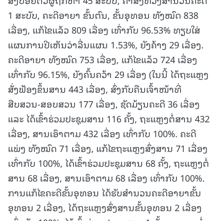
1 ສະບັບ, ຄະດີອາຍາ ຂັ້ນຕົນ, ຂັ້ນອຸທອນ ທັງໝົດ 838
ເລື່ອງ, ແກ້ໄຂແລ້ວ 809 ເລື່ອງ ເທົ່າກັບ 96.53% ທຽບໃສ່
ແຜນການປີເຫັນວ່າລື່ນແຜນ 1.53%, ຍັງຄ້າງ 29 ເລື່ອງ.
ຄະດີອາຍາ ທັງໝົດ 753 ເລື່ອງ, ແກ້ໄຂແລ້ວ 724 ເລື່ອງ
ເທົ່າກັບ 96.15%, ຍັງຄົ້ນຄວ້າ 29 ເລື່ອງ (ໃນນີ້ ໄດ້ຖະແຫຼງ
ສັ່ງຟ້ອງຂຶ້ນສານ 443 ເລື່ອງ, ສົ່ງກັບຄືນເຈົ້າໜ້າທີ່
ສືບສວນ-ສອບສວນ 177 ເລື່ອງ, ຊັດມ້ຽນຄະດີ 36 ເລື່ອງ
ແລະ ໄດ້ເຂົ້າຮ່ວມປະຊຸມສານ 116 ຄັ້ງ, ຖະແຫຼງຕໍ່ສານ 432
ເລື່ອງ, ສານເອົາຕາມ 432 ເລື່ອງ ເທົ່າກັບ 100%. ຄະດີ
ແພ່ງ ທັງໝົດ 71 ເລື່ອງ, ແກ້ໄຂຖະແຫຼງສົ່ງສານ 71 ເລື່ອງ
ເທົ່າກັບ 100%, ໄດ້ເຂົ້າຮ່ວມປະຊຸມສານ 68 ຄັ້ງ, ຖະແຫຼງຕໍ່
ສານ 68 ເລື່ອງ, ສານເອົາຕາມ 68 ເລື່ອງ ເທົ່າກັບ 100%.
ການແກ້ໄຂຄະດີຂັ້ນອຸທອນ ໄດ້ຮັບສໍານວນຄະດີອາຍາຂັ້ນ
ອຸທອນ 2 ເລື່ອງ, ໄດ້ຖະແຫຼງສົ່ງສານຂັ້ນອຸທອນ 2 ເລື່ອງ