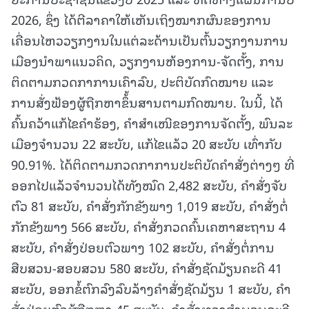
2026, ຊຶ່ງ ໄດ້ຕີລາຄາໃຫ້ເຫັນເຖິງໝາກຜົນຂອງການ
ເຄື່ອນໄຫວວຽກງານໃນແຕ່ລະດ້ານເປັນຕົ້ນວຽກງານການ
ເມືອງນໍາພາແນວຄິດ, ວຽກງານຫ້ອງການ-ຈັດຕັ້ງ, ການ
ຕິດຕາມກວດກາການເຄົາລົບ, ປະຕິບັດກົດໝາຍ ແລະ
ການສັ່ງຟ້ອງຜູ້ຖືກຫາຂຶ້້ນສານຕາມກົດໝາຍ. ໃນນີ້, ໄດ້
ຄົ້ນຄວ້າແກ້ໄຂຄຳຮ້ອງ, ຄຳສຳເໜີຂອງການຈັດຕັ້ງ, ພົນລະ
ເມືອງຈໍານວນ 22 ສະບັບ, ແກ້ໄຂແລ້ວ 20 ສະບັບ ເທົ່າກັບ
90.91%. ໄດ້ຕິດຕາມກວດກາການປະຕິບັດຄໍາສັ່ງຕ່າງໆ ທີ່
ອອກໄປແລ້ວຈຳນວນໄດ້ທັງໝົດ 2,482 ສະບັບ, ຄໍາສັ່ງຈັບ
ຕົວ 81 ສະບັບ, ຄໍາສັ່ງກັກຂັງພາງ 1,019 ສະບັບ, ຄໍາສັ່ງຕໍ່
ກັກຂັງພາງ 566 ສະບັບ, ຄໍາສັ່ງກວດຄົ້ນເຄຫາສະຖານ 4
ສະບັບ, ຄໍາສັ່ງປ່ອຍຕົວພາງ 102 ສະບັບ, ຄໍາສັ່ງຕໍ່ການ
ສືບສວນ-ສອບສວນ 580 ສະບັບ, ຄໍາສັ່ງຊັດມ້ຽນຄະດີ 41
ສະບັບ, ອອກຂໍ້ຕົກລົງລົບລ້າງຄໍາສັ່ງຊັດມ້ຽນ 1 ສະບັບ, ຄໍາ
ສັ່ງປ່ອຍຕົວຜູ້ຖືກຫາ 45 ສະບັບ, ຄໍາສັ່ງທວງສໍານວນຄະດີ