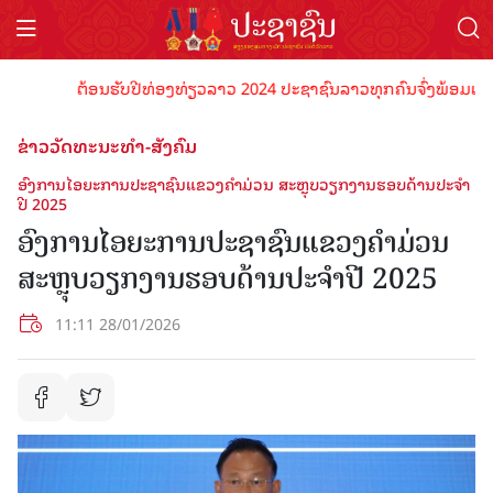
ຕ້ອນຮັບປີທ່ອງທ່ຽວລາວ 2024 ປະຊາຊົນລາວທຸກຄົນຈົ່ງພ້ອມເປັນເຈົ້າພ
ຂ່າວວັດທະນະທຳ-ສັງຄົມ
ອົງການໄອຍະການປະຊາຊົນແຂວງຄໍາມ່ວນ ສະຫຼຸບວຽກງານຮອບດ້ານປະຈໍາ
ປີ 2025
ອົງການໄອຍະການປະຊາຊົນແຂວງຄໍາມ່ວນ
ສະຫຼຸບວຽກງານຮອບດ້ານປະຈໍາປີ 2025
11:11 28/01/2026