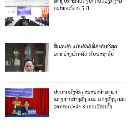
ສະຫຼຸບການຈັດຕັ້ງປະຕິບັດວຽກງານ
ອະໄພຍະໂທດ 5 ປີ
ສື່ມວນຊົນແມ່ນຂົວຕໍ່ທີ່ສໍາຄັນທີ່ສຸດ
ລະຫວ່າງພັກ-ລັດ ກັບປະຊາຊົນ
ປະກາດກົງຈັກຄະນະປະຈໍາສະພາ
ແຫ່ງຊາດສ້າງຕັ້ງ ແລະ ແຕ່ງຕັ້ງບຸກຄະ
ລາກອນປະຈໍາ 3 ເຂດເລືອກຕັ້ງ