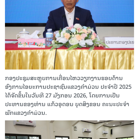
ກອງປະຊຸມສະຫຼຸບການເຄື່ອນໄຫວວຽກງານຮອບດ້ານ
ອົງການໄອຍະການປະຊາຊົນແຂວງຄໍາມ່ວນ ປະຈໍາປີ 2025
ໄດ້ຈັດຂຶ້ນໃນວັນທີ 27 ມັງກອນ 2026, ໂດຍການເປັນ
ປະທານຂອງທ່ານ ແກ້ວອຸດອນ ບຸດສິງຂອນ ຄະນະປະຈໍາ
ພັກແຂວງຄໍາມ່ວນ.