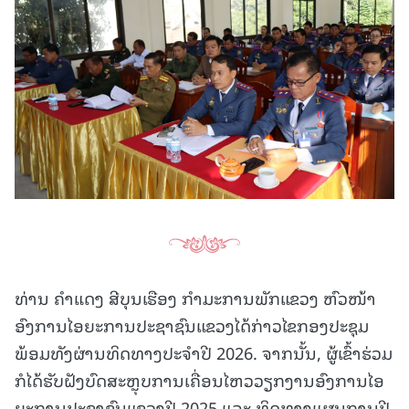
ທ່ານ ຄໍາແດງ ສີບຸນເຮືອງ ກໍາມະການພັກແຂວງ ຫົວໜ້າ
ອົງການໄອຍະການປະຊາຊົນແຂວງໄດ້ກ່າວໄຂກອງປະຊຸມ
ພ້ອມທັງຜ່ານທິດທາງປະຈໍາປີ 2026. ຈາກນັ້ນ, ຜູ້ເຂົ້າຮ່ວມ
ກໍໄດ້ຮັບຝັງບົດສະຫຼຸບການເຄື່ອນໄຫວວຽກງານອົງການໄອ
ຍະການປະຊາຊົນແຂວງປີ 2025 ແລະ ທິດທາງແຜນການປີ