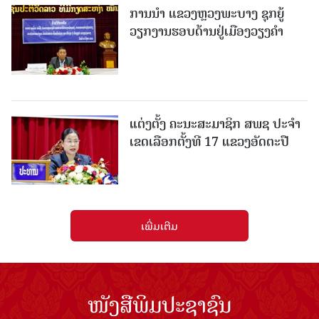
ການນຳ ແຂວງຫຼວງພະບາງ ຊຸກຍູ້
ວຽກງານຮອບດ້ານຢູ່ເມືອງວຽງຄໍາ
ແຕ່ງຕັ້ງ ຄະນະສະມາຊິກ ສພຊ ປະຈຳ
ເຂດເລືອກຕັ້ງທີ 17 ແຂວງອັດຕະປື
ເພີ່ມເຕີມ
ໜັງສືພິມປະຊາຊົນ