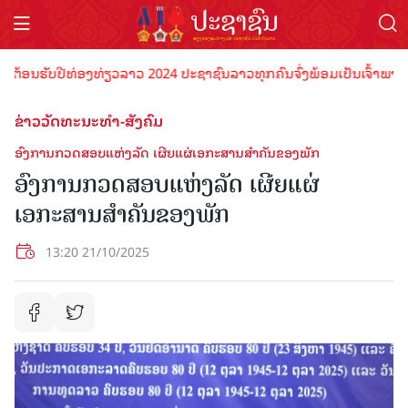
ນຮັບປີທ່ອງທ່ຽວລາວ 2024 ປະຊາຊົນລາວທຸກຄົນຈົ່ງພ້ອມເປັນເຈົ້າພາບທີ່ດີ ຕ
ຂ່າວວັດທະນະທຳ-ສັງຄົມ
ອົງການກວດສອບແຫ່ງລັດ ເຜີຍແຜ່ເອກະສານສຳຄັນຂອງພັກ
ອົງການກວດສອບແຫ່ງລັດ ເຜີຍແຜ່
ເອກະສານສຳຄັນຂອງພັກ
13:20 21/10/2025