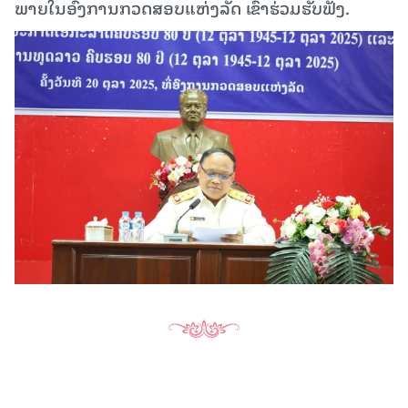
ພາຍໃນອົງການກວດສອບແຫ່ງລັດ ເຂົ້າຮ່ວມຮັບຟັງ.