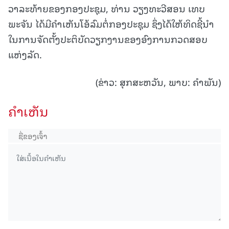
ວາລະທ້າຍຂອງກອງປະຊຸມ, ທ່ານ ວຽງທະວີສອນ ເທບ
ພະຈັນ ໄດ້ມີຄໍາເຫັນໂອ້ລົມຕໍ່ກອງປະຊຸມ ຊຶ່ງໄດ້ໃຫ້ທິດຊີ້ນໍາ
ໃນການຈັດຕັ້ງປະຕິບັດວຽກງານຂອງອົງການກວດສອບ
ແຫ່ງລັດ.
(ຂ່າວ: ສຸກສະຫວັນ, ພາບ: ຄໍາພັນ)
ຄໍາເຫັນ