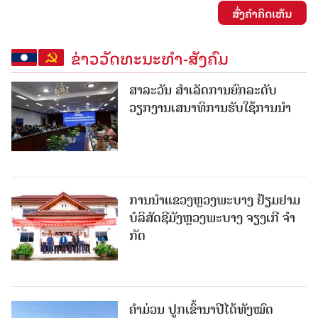
ສົ່ງຄໍາຄິດເຫັນ
ຂ່າວວັດທະນະທຳ-ສັງຄົມ
ສາລະວັນ ສໍາເລັດການຍົກລະດັບ
ວຽກງານເສນາທິການຮັບໃຊ້ການນໍາ
ການນຳແຂວງຫຼວງພະບາງ ຢ້ຽມ​ຢາມ
ບໍ​ລິ​ສັດຊີມັງຫຼວງພະບາງ ຈຽງເກີ ຈໍາ
ກັດ
ຄໍາມ່ວນ ປູກເຂົ້ານາປີໄດ້ທັງໝົດ