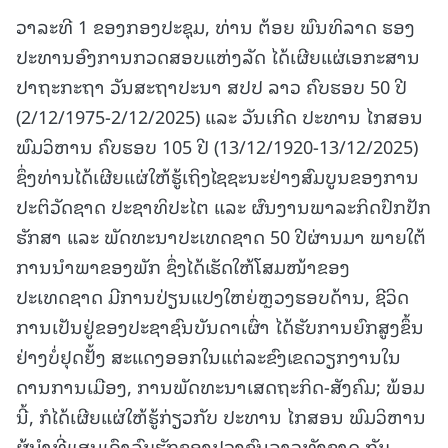
ວາລະທີ 1 ຂອງກອງປະຊຸມ, ທ່ານ ຕ້ອຍ ພົນທິລາດ ຮອງ
ປະທານອົງການກວດສອບແຫ່ງລັດ ໄດ້ເຜີຍແຜ່ເອກະສານ
ປາຖະກະຖາ ວັນສະຖາປະນາ ສປປ ລາວ ຄົບຮອບ 50 ປີ
(2/12/1975-2/12/2025) ແລະ ວັນເກີດ ປະທານ ໄກສອນ
ພົມວິຫານ ຄົບຮອບ 105 ປີ (13/12/1920-13/12/2025)
ຊຶ່ງທ່ານໄດ້ເຜີຍແຜ່ໃຫ້ຮູ້ເຖິງໄຊຊະນະຢ່າງສົມບູນຂອງການ
ປະຕິວັດຊາດ ປະຊາທິປະໄຕ ແລະ ຜົນງານພາລະກິດປົກປັກ
ຮັກສາ ແລະ ພັດທະນາປະເທດຊາດ 50 ປີຜ່ານມາ ພາຍໃຕ້
ການນໍາພາຂອງພັກ ຊຶ່ງໄດ້ເຮັດໃຫ້ໂສມໜ້າຂອງ
ປະເທດຊາດ ມີການປ່ຽນແປງໃຫຍ່ຫຼວງຮອບດ້ານ, ຊີວິດ
ການເປັນຢູ່ຂອງປະຊາຊົນບັນດາເຜົ່າ ໄດ້ຮັບການຍົກສູງຂຶ້ນ
ຢ່າງບໍ່ຢຸດຢັ້ງ ສະແດງອອກໃນແຕ່ລະຂົງເຂດວຽກງານໃນ
ດານການເມືອງ, ການພັດທະນາເສດຖະກິດ-ສັງຄົມ; ພ້ອມ
ນີ້, ກໍໄດ້ເຜີຍແຜ່ໃຫ້ຮູ້ກ່ຽວກັບ ປະທານ ໄກສອນ ພົມວິຫານ
ຜູ້ນໍາທີ່ແສນເຄົາລົບຮັກຂອງປວງຊົນລາວທັງຊາດ ກັບ