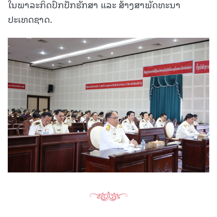
ໃນພາລະກິດປົກປັກຮັກສາ ແລະ ສ້າງສາພັດທະນາ
ປະເທດຊາດ.