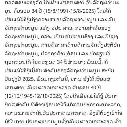
ກວດສອບແຫ່ງລັດ ໄດ້ເຜີຍແຜ່ເອກະສານວັນລັດຖະທໍາມະ
ນູນ ຄົບຮອບ 34 ປີ (15/8/1991-15/8/2025) ໂດຍໄດ້
ເຜີຍແຜ່ໃຫ້ຮູ້ເຖິງຄວາມໝາຍລັດຖະທໍາມະນູນ ແລະ ວັນ
ລັດຖະທໍາມະນູນ ແຫ່ງ ສປປ ລາວ, ຄວາມສໍາຄັນຂອງ
ລັດຖະທໍາມະນູນ, ຄວາມເປັນມາໃນການສ້າງ ແລະ ປັບປຸງ
ລັດຖະທໍາມະນູນ, ການຕີລາຄາດ້ານດີການຈັດຕັ້ງປະຕິບັດ
ລັດຖະທໍາມະນູນ, ຕີລາຄາດ້ານອ່ອນ ແລະ ບົດຮຽນທີ່
ຖອດຖອນໄດ້ ໃນຕະຫຼອດ 34 ປີຜ່ານມາ; ພ້ອມນີ້, ກໍ
ເຜີຍແຜ່ໃຫ້ຮູ້ເນື້ອໃນສຳຄັນຂອງລັດຖະທໍາມະນູນ ສະບັບ
ປັບປຸງປີ 2025. ພ້ອມດຽວກັນນີ້, ທ່ານ ຍັງໄດ້ເຜີຍແຜ່
ເອກະສານ ວັນປະກາດເອກະລາດ ຄົບຮອບ 80 ປີ
(12/10/1945-12/10/2025) ໂດຍໄດ້ເຜີຍແຜ່ໃຫ້ຮູ້ ບັນດາ
ປັດໄຈສຳຄັນ ທີ່ສ້າງເງື່ອນໄຂໃຫ້ແກ່ການປະກາດເອກະລາດ,
ຄວາມໝາຍສຳຄັນວັນປະກາດເອກະລາດ, ສິ່ງທີ່ຕ້ອງເອົາໃຈ
ໃສ່ໃນການເສີມຂະຫຍາຍມູນເຊື້ອວັນປະກາດເອກະລາດ ເຂົ້າ