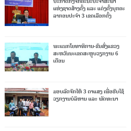
ປະກາດກົງຈັກຄະນະປະຈໍາສະພາ
ແຫ່ງຊາດສ້າງຕັ້ງ ແລະ ແຕ່ງຕັ້ງບຸກຄະ
ລາກອນປະຈໍາ 3 ເຂດເລືອກຕັ້ງ
ພະແນກໂຍທາທິການ-ຂົນສົ່ງແຂວງ
ສະຫວັນນະເຂດສະຫຼຸບວຽກງານ 6
ເດືອນ
ມອບລົດຈັກໃຫ້ 3 ຕາແສງ ເພື່ອຮັບໃຊ້
ວຽກງານບໍລິຫານ ແລະ ພັດທະນາ