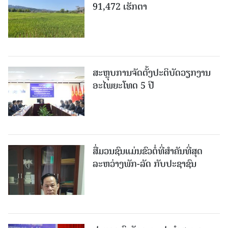
91,472 ເຮັກຕາ
ສະຫຼຸບການຈັດຕັ້ງປະຕິບັດວຽກງານ
ອະໄພຍະໂທດ 5 ປີ
ສື່ມວນຊົນແມ່ນຂົວຕໍ່ທີ່ສໍາຄັນທີ່ສຸດ
ລະຫວ່າງພັກ-ລັດ ກັບປະຊາຊົນ