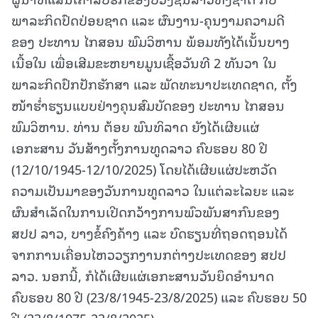
ພາລະກິດປົດປ່ອຍຊາດ ແລະ ຜົນງານ-ຄຸນງາມຄວາມດີ
ຂອງ ປະທານ ໄກສອນ ພົມວິຫານ ພ້ອມທັງໄດ້ເນັ້ນບາງ
ເນື້ອໃນ ເພື່ອເສີມຂະຫຍາຍມູນເຊື້ອວັນທີ 2 ທັນວາ ໃນ
ພາລະກິດປົກປັກຮັກສາ ແລະ ພັດທະນາປະເທດຊາດ, ຕັ້ງ
ໜ້າຮໍ່າຮຽນແບບຢ່າງຄຸນສົມບັດຂອງ ປະທານ ໄກສອນ
ພົມວິຫານ. ທ່ານ ຕ້ອຍ ພົນທິລາດ ຍັງໄດ້ເຜີຍແຜ່
ເອກະສານ ວັນສ້າງຕັ້ງການທູດລາວ ຄົບຮອບ 80 ປີ
(12/10/1945-12/10/2025) ໂດຍໄດ້ເຜີຍແຜ່ປະຫວັດ
ຄວາມເປັນມາຂອງວັນການທູດລາວ ໃນແຕ່ລະໄລຍະ ແລະ
ຜົນສຳເລັດໃນການເປີດກວ້າງການພົວພັນສາກົນຂອງ
ສປປ ລາວ, ບາງຂໍ້ຄົງຄ້າງ ແລະ ບົດຮຽນທີ່ຖອດຖອນໄດ້
ຈາກການເຄື່ອນໄຫວວຽກງານກຕ່າງປະເທດຂອງ ສປປ
ລາວ. ນອກນີ້, ກໍໄດ້ເຜີຍແຜ່ເອກະສານວັນຍຶດອໍານາດ
ຄົບຮອບ 80 ປີ (23/8/1945-23/8/2025) ແລະ ຄົບຮອບ 50
ປີ (23/8/1975-23/8/2025).