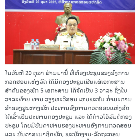
ໃນວັນທີ 20 ຕຸລາ ຜ່ານມານີ້ ທີ່ຫ້ອງປະຊຸມຂອງອົງການ
ກວດສອບແຫ່ງລັດ ໄດ້ມີກອງປະຊຸມເຜີຍແຜ່ເອກະສານ
ສຳຄັນຂອງພັກ 5 ເອກະສານ ໄດ້ຈັດເປັນ 3 ວາລະ ຊຶ່ງໃນ
ວາລະທ້າຍ ທ່ານ ວຽງທະວີສອນ ເທບພະຈັນ ກໍໍາມະການ
ສໍາຮອງສູນກາງພັກ ປະທານອົງການກວດສອບແຫ່ງລັດ
ໄດ້ເຂົ້າເປັນປະທານກອງປະຊຸມ ແລະ ໄດ້ກ່າວໂອ້ລົມຕໍ່ກອງ
ປະຊຸມ ໂດຍມີບັນດາທ່ານຮອງປະທານອົງການກວດສອບ
ແລະ ບັນດາສະມາຊິກພັກ, ພະນັກງານ-ລັດຖະກອນ