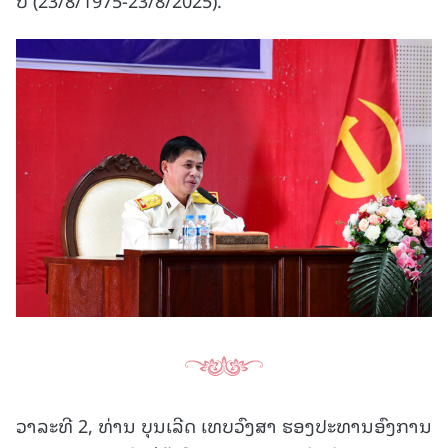
ວາລະທີ 2, ທ່ານ ບຸນເລີດ ເທບວົງສາ ຮອງປະທານອົງການ