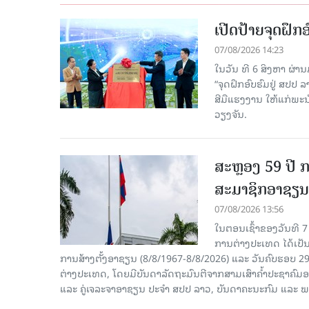
ເປີດປ້າຍຈຸດຝຶ
07/08/2026 14:23
ໃນວັນ ທີ 6 ສິງຫາ ຜ່າ
“ຈຸດຝຶກອົບຮົມຢູ່ ສປປ
ສີມືແຮງງານ ໃຫ້ແກ່ພ
ວຽງຈັນ.
ສະຫຼອງ 59 ປີ ກ
ສະມາຊິກອາຊຽນ
07/08/2026 13:56
ໃນຕອນເຊົ້າຂອງວັນທີ 
ການຕ່າງປະເທດ ໄດ້ເປັນປ
ການສ້າງຕັ້ງອາຊຽນ (8/8/1967-8/8/2026) ແລະ ວັນຄົບຮອບ 29
ຕ່າງປະເທດ, ໂດຍມີບັນດາລັດຖະມົນຕີຈາກສາມເສົາຄໍ້າປະຊາຄ
ແລະ ຄູ່ເຈລະຈາອາຊຽນ ປະຈຳ ສປປ ລາວ, ບັນດາຄະນະກົມ ແລະ ພ