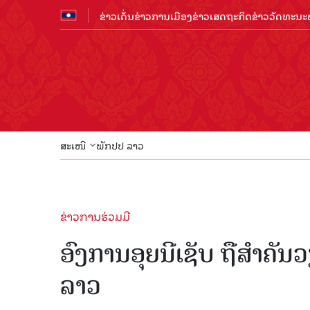
ຂ່າວເດັ່ນ
ຂ່າວການເມືອງ
ຂ່າວເສດຖະກິດ
ຂ່າວວັດທະນະທ
ສະເໜີ
ພັກປປ ລາວ
ຂ່າວການຮ່ວມມື
ອົງການອຸຍນີເຊັບ ຖືສຳຄັນ
ລາວ