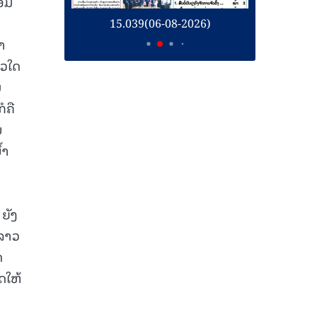
້ອມ
ຍ
26)
15.039(06-08-2026)
1
າ
ນວໃດ
ມ
ໍຄື
ນ
້າ
ຍັງ
 ລາວ
ດ
ດໃຫ້