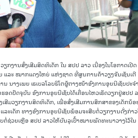
ນວຽກງານສົ່ງເສີມສິດທິເດັກ ໃນ ສປປ ລາວ ເນື່ອງໃນໂອກາດເປີດ
ແລະ ໝາກແດງໃຫຍ່ ແຫ່ງຊາດ ທີ່ສູນການຄ້າວຽງຈັນເຊັນເຕີ
້ທ່ານ ນາງເພຍ ເຣເບລໂລບຣິໂຕຜູ້ຕາງໜ້າອົງການອຸຍນີເຊັບປະຈ
ມາຮອດປັດຈຸບັນ ອົງການອຸຍນີເຊັບໄດ້ເຄື່ອນໄຫວເຮັດວຽກຢູ່ສປປ 
ົ່ງເສີມວຽກງານສິດທິເດັກ, ເພື່ອສົ່ງເສີມການສຶກສາຂອງເດັກນ້ອ
 ແລະເດັກ ທາງອົງການອຸຍນີເຊັບພ້ອມຈະສືບຕໍ່ວຽກງານດັ່ງກ່າວ
ືບຕໍ່ຊ່ວຍເຫຼືອ ສປປ ລາວໃຫ້ບັນລຸເປົ້າໝາຍພັດທະນາວາງໄວ້ໃນ