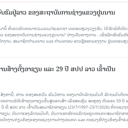
ກອົບຮົມຢູ່ລາວ ຂອງສະຖາບັນການຊ່າງແຂວງຢູນນານ
ນມານີ້ ທີ່ເຂດພັດທະນາກວມລວມໄຊເຊດຖາ ນະຄອນຫຼວງວຽງຈັນ, ໄດ້ຈັດພິທີເປີດ
 ລາວ ຂອງສະຖາບັນການຊ່າງແຂວງຢູນນານ” ຢ່າງເປັນທາງການ , ເພື່ອຝຶກອົບຮົມທ
ະນັກງານ, ສະມາຊິກກຳມະບານ ແລະ ກຳມະກອນ-ຊາວຜູ້ອອກແຮງງານ ຢູ່ນະຄອນຫຼ
ານສ້າງຕັ້ງອາຊຽນ ແລະ 29 ປີ ສປປ ລາວ ເຂົ້າເປັນ
7 ສິງຫານີ້, ທ່ານ ທອງສະຫວັນ ພົມວິຫານ ຮອງນາຍົກລັດຖະມົນຕີ ລັດຖະມົນຕີກ
ະທານພິທີເອົາທຸງອາຊຽນຂຶ້ນສູ່ຍອດເສົາ ເພື່ອສະເຫຼີມ ສະຫຼອງ ຄົບຮອບ 59 ປີ 
 ປີ ທີ່ ສປປ ລາວ ເຂົ້າເປັນສະມາຊິກອາຊຽນ (23/7/1997-23/7/2026) ທີ່ກະຊວ
ົມອາຊຽນ, ບັນດາຮອງລັດຖະມົນຕີ, ບັນດາເອກອັກຄະລັດຖະທູດປະເທດສະມາຊິກອາ
ະນັກງານກ່ຽວຂ້ອງຂອງກະຊວງການຕ່າງປະເທດ ແລະ ກະຊວງທີ່ກ່ຽວຂ້ອງເຂົ້າຮ່