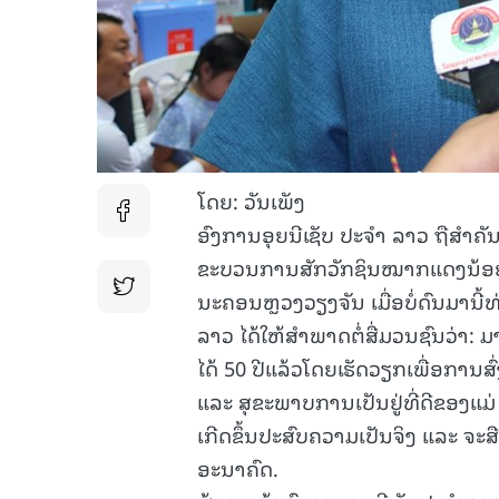
ໂດຍ: ວັນເພັງ
ອົງການອຸຍນີເຊັບ ປະຈຳ ລາວ ຖືສຳຄັ
ຂະບວນການສັກວັກຊິນໝາກແດງນ້ອຍ 
ນະຄອນຫຼວງວຽງຈັນ ເມື່ອບໍ່ດົນມານີ
ລາວ ໄດ້ໃຫ້ສຳພາດຕໍ່ສື່ມວນຊົນວ່າ: 
ໄດ້ 50 ປີແລ້ວໂດຍເຮັດວຽກເພື່ອການສ
ແລະ ສຸຂະພາບການເປັນຢູ່ທີ່ດີຂອງແມ່
ເກີດຂຶ້ນປະສົບຄວາມເປັນຈິງ ແລະ ຈະສ
ອະນາຄົດ.