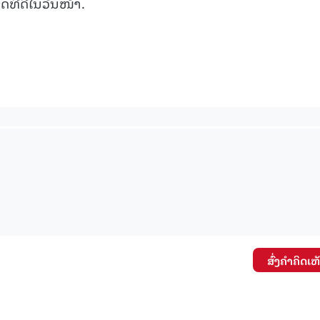
ດທີ່ດີໃນວັນໜ້າ.
ສົ່ງຄໍາຄິດເຫ