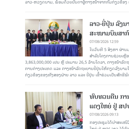
ລາວ-ຫວຽດນາມ, ພ້ອມດ້ວຍບັນດາຜູ້ຕາງໜ້າຈາກກົມກ່ຽວຂ້ອງ 
ລາວ-ຍີ່ປຸ່ນ ລ
ສະໜາມບິນສາກົ
07/08/2026 12:59
ໃນວັນທີ 5 ສິງຫາ ຜ່ານ
ສໍາລັບໂຄງການຊ່ວຍເຫຼ
3,863,000,000 ເຢນ ຫຼື ປະມານ 26,5 ລ້ານໂດລາ, ຕາງໜ້າລັ
ການຕ່າງປະເທດ ແລະ ຕາງໜ້າລັດຖະບານຍີ່ປຸ່ນໃຫ້ກຽດລົງນາມໂດຍທ
ກ່ຽວຂ້ອງຂອງທັງສອງຝ່າຍ ລາວ ແລະ ຍີ່ປຸ່ນ ເຂົ້າຮ່ວມເປັນສັກຂີພ
ທົບທວນຄືນ ກາ
ແດງໃຫຍ່ ຢູ່ ສ
07/08/2026 09:13
ກອງປະຊຸມໄດ້ນຳສະເໜ
ໃຫຍ່ ຢູ່ ສປປ ລາວ ໄດ້