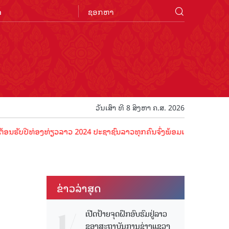
n
ວັນເສົາ ທີ 8 ສິງຫາ ຄ.ສ. 2026
ທ່ອງທ່ຽວລາວ 2024 ປະຊາຊົນລາວທຸກຄົນຈົ່ງພ້ອມເປັນເຈົ້າພາບທີ່ດີ ຕ້ອນຮັບ
ຂ່າວ​ລ່າ​ສຸດ
ເປີດປ້າຍຈຸດຝຶກອົບຮົມຢູ່ລາວ
ຂອງສະຖາບັນການຊ່າງແຂວງ