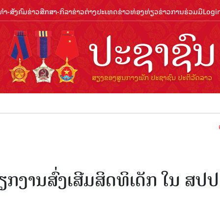
ຳ-ສັງຄົມ
ຂ່າວສືກສາ-ກິລາ
ຂ່າວຕ່າງປະເທດ
ຂ່າວທ່ອງທ່ຽວ
ຂ່າວການຮ່ວມມື
Logi
ຕ້ອນຮັບປີ
ວຽກງານສົ່ງເສີມສິດທິເດັກ ໃນ ສປປ