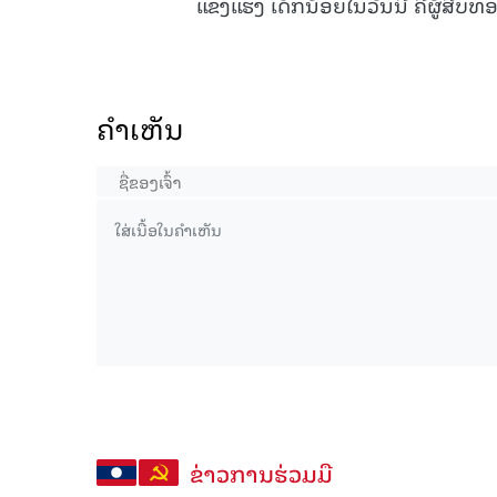
ແຂງແຮງ ເດັກນ້ອຍໃນວັນນີ້ ຄືຜູ້ສືບທອ
ຄໍາເຫັນ
ຂ່າວການຮ່ວມມື