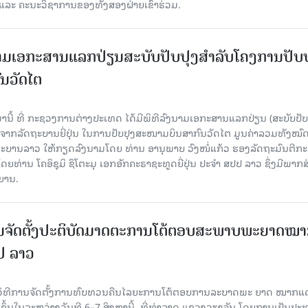
ແລະ ຄະນະວິຊາການຂອງທັງສອງຝ່າຍເຂົ້າຮ່ວມ.
ົງນາມເອກະສານແລກປ່ຽນສະບັບປັບປຸງສໍາລັບໂຄງການປັບ
ນວັດໄຕ
ມານີ້ ທີ່ ກະຊວງການຕ່າງປະເທດ ໄດ້ມີພິທີລົງນາມເອກະສານແລກປ່ຽນ (ສະບັບປັບ
ືອຈາກລັດຖະບານຍີ່ປຸ່ນ ໃນການປັບປຸງສະໜາມບິນສາກົນວັດໄຕ ມູນຄ່າລວມທັງໝົ
ດຖະບານລາວ ໃຫ້ກຽດລົງນາມໂດຍ ທ່ານ ອານຸພາບ ວົງໜໍ່ແກ້ວ ຮອງລັດຖະມົນຕີກ
່ານ ໂຄອິຊຸມິ ຊຶໂຕະມຸ ເອກອັກຄະຣາຊະທູດຍີ່ປຸ່ນ ປະຈໍາ ສປປ ລາວ ຊຶ່ງມີພາກ
ິຍານ.
ນຈັດຕັ້ງປະຕິບັດມາດຕະການໂຕ້ຕອບສະພາບພະຍາດໝ
ປປ ລາວ
ີວິທີການຈັດຕັ້ງການທົບທວນຄືນໄລຍະການໂຕ້ຕອບການລະບາດພະ ຍາດ ໝາກແ
ຈັດຂຶ້ນໃນລະຫວ່າງວັນທີ 6–7 ສິງຫານີ້, ທີ່ທ່າລາດ ແຂວງວຽງຈັນ ໂດຍການເປັນປ