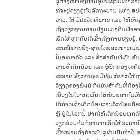
ຜູ້ຕາງໜ້າອົງການອຸຍນີເຊັບປະຈຳລາວ 
ທີ່ຈະຢູ່ຄຽງຄູ່ກັບລັດຖະບານ ແຫ່ງ 
ລາວ, ໃຫ້ມີປະສິດທິພາບ ແລະ ໃຫ້ບັນ
ເຖິງວຽກງານການປ່ຽນແປງດິນຟ້າອາ
ເຮັດໃຫ້ທຸກຄົນໄດ້ເຂົ້າເຖິງການຮຽນຮູ້
ສະເໝີພາບຍິງ-ຊາຍໂດຍສະເພາະແມ່ນສິດ
ໃນອະນາຄົດ ແລະ ສິ່ງສໍາຄັນທີ່ເປັນອັນ
ລາຍທີ່ເດັກນ້ອຍ ແລະ ຜູ້ປົກຄອງຈະຕ້ອງ
ສະອາດ ອົງການອຸຍນີເຊັບ ກໍຢາກໃຫ້ທ
ລ້ຽງດູຂອງພໍ່ແມ່ ກໍແມ່ນສຳຄັນທີ່ຕ້ອງໄດ
ເນື່ອງໃນໂອາກດວັນເດັກນ້ອຍສາກົນວັນ
ໄດ້ກ່າວເຖິງເດັກນ້ອຍວ່າ:ເດັກນ້ອຍຄ
ຫຼື ຢູ່ໃນໂລກນີ້ ຢາກໃຫ້ເດັກນ້ອຍທຸກຄົ
ວຽກຮ່ວມກັນກໍສາມາດເຮັດໃຫ້ອະນາຄົດທີ
ເປົ້າໝາຍດັ່ງກ່າວບັນລຸຜົນເປັນຈິງໃນອ