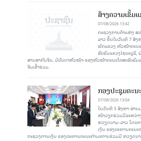
ສ້າງຄວາມເຂັ້ມ
07/08/2026 13:42
ກະຊວງການຄ້າແຫ່ງ ສປຈີ
ລາວ ຂຶ້ນໃນວັນທີ 7 ສິ
ພັກແຂວງ ຫົວໜ້າຄະນະ
ອົບຮົມແຂວງໄຊຍະບູລີ, 
ສານສາກົນຈີນ, ມີບັນດາຫົວໜ້າ-ຮອງຫົວໜ້າຄະນະໂຄສະອົບຮົມແ
ຈີນເຂົ້າຮ່ວມ.
ກອງປະຊຸມຄະນ
07/08/2026 13:04
ໃນວັນທີ 5 ສິງຫາ ຜ່າ
ໜ້າວຽກຮ່ວມມືລະຫວ່
ຫວຽດນາມ-ລາວ ໂດຍການ
ເງິນ ຮອງປະທານຄະນະກຳ
ກະຊວງການເງິນ ຮອງປະທານຄະນະກຳມະການຮ່ວມມື ຫວຽດນາມ-ລ