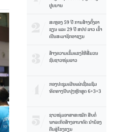
ຢູນນານ
ສະຫຼອງ 59 ປີ ການສ້າງຕັ້ງອາ
ຊຽນ ແລະ 29 ປີ ສປປ ລາວ ເຂົ້າ
ເປັນສະມາຊິກອາຊຽນ
ສ້າງຄວາມເຂັ້ມແຂງໃຫ້ສື່ມວນ
ຊົນຊາວໜຸ່ມລາວ
ກອງປະຊຸມເຜີຍແຜ່ເຊື່ອມຊຶມ
ທິດທາງປັບປຸງຫຼັກສູດ 6+3+3
ຊາວໜຸ່ມອາສາສະໝັກ ສືບຕໍ່
ພາລະກິດສ້າງອານາຄົດ ນໍານ້ອງ
ຄືນສູ່ໂຮງຮຽນ