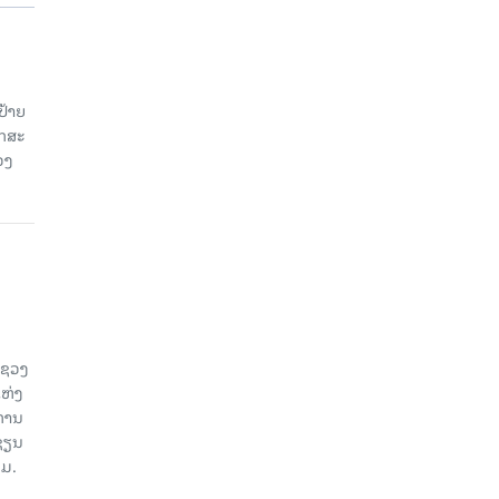
ປ້າຍ
ັກສະ
ວງ
ະຊວງ
ແຫ່ງ
ງການ
ຊຽນ
ວມ.