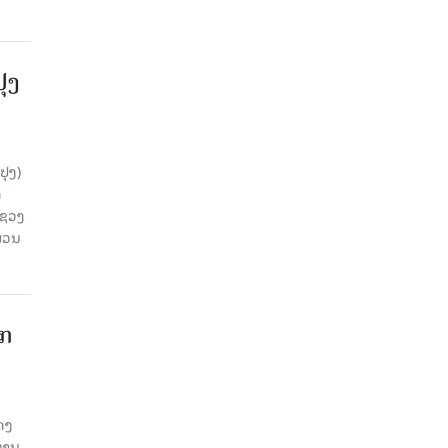
ປຸງ
ປຸງ)
ດ
ະຊວງ
ສ່ວນ
າກ
ດງ
ະທານ