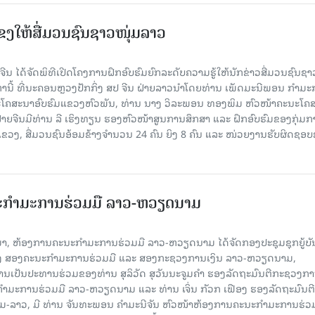
ແຂງໃຫ້ສື່ມວນຊົນຊາວໜຸ່ມລາວ
ນ ໄດ້ຈັດພິທີເປີດໂຄງການຝຶກອົບຮົມຍົກລະດັບຄວາມຮູ້ໃຫ້ນັກຂ່າວສື່ມວນຊົນຊາ
ງຫານີ້ ທີ່ນະຄອນຫຼວງປັກກິ່ງ ສປ ຈີນ ຝ່າຍລາວນໍາໂດຍທ່ານ ເພັດມະນີພອນ ກຳມ
ໂຄສະນາອົບຮົມແຂວງຫົວພັນ, ທ່ານ ນາງ ວິລະພອນ ທອງພິມ ຫົວໜ້າຄະນະໂຄ
ຝ່າຍຈີນມີທ່ານ ລີ ເຮິງທຽນ ຮອງຫົວໜ້າສູນການສຶກສາ ແລະ ຝຶກອົບຮົມຂອງກຸ່ມກາ
ຂວງ, ສື່ມວນຊົນອ້ອມຂ້າງຈຳນວນ 24 ຄົນ ຍິງ 8 ຄົນ ແລະ ໜ່ວຍງານຮັບຜິດຊອ
ະກຳມະການຮ່ວມມື ລາວ-ຫວຽດນາມ
ນມາ, ຫ້ອງການຄະນະກຳມະການຮ່ວມມື ລາວ-ຫວຽດນາມ ໄດ້ຈັດກອງປະຊຸມຊຸກຍູ້ບ
າງ ສອງຄະນະກຳມະການຮ່ວມມື ແລະ ສອງກະຊວງການເງິນ ລາວ-ຫວຽດນາມ,
ເປັນປະທານຮ່ວມຂອງທ່ານ ສຸລິວັດ ສຸວັນນະຈູມຄໍາ ຮອງລັດຖະມົນຕີກະຊວງກ
ມະການຮ່ວມມື ລາວ-ຫວຽດນາມ ແລະ ທ່ານ ເຈິ່ນ ກັວກ ເຟືອງ ຮອງລັດຖະມົນຕີ
າວ, ມີ ທ່ານ ຈັນທະພອນ ຄໍາມະນີຈັນ ຫົວໜ້າຫ້ອງການຄະນະກຳມະການຮ່ວ