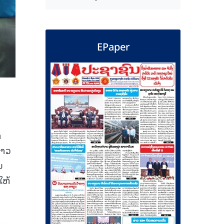
EPaper
ຳ
ລາວ
ຍ
ໃຫ້