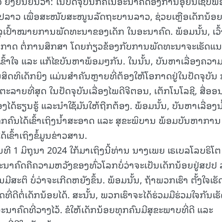
ຍັງຢືນຢັນວ່າ: ໃນປັດຈຸບັນກໍຄືໃນອະນາຄົດອົງການອຸຍນີເຊັບພ
ສປປລາວ ເພື່ອສະໜັບສະໜູນລັດຖະບານລາວ, ຊ່ວຍເຫຼືອເດັກນ້ອ
15.040(07-08-20
ລຸເປົ້າໝາຍການພັດທະນາຂອງເດັກ ໃນອະນາຄົດ. ພ້ອມນັ້ນ, ເວົ້
ກາດ ຕໍ່ການສຶກສາ ໂດຍກ່ຽວຂ້ອງກັບການພັດທະນາຈະເຮັດແ
, ເຂົ້າໃຈ ແລະ ແກ້ໄຂບັນຫາພ້ອມໆກັນ. ໃນນັ້ນ, ບັນຫາເລື່ອງຄວາ
ທິເດັກຍິງ ແມ່ນສຳຄັນຫຼາຍທີ່ຕ້ອງໃຫ້ໂອກາດຢູ່ໃນປັດຈຸບັນ ກ
ຕະລາຍທີ່ສຸດ ໃນປັດຈຸບັນເລື່ອງໄພດີຈີຕອນ, ເຕັກໂນໂລຊີ, ສື່ອອ
ໄດ້ຮຽນຮູ້ ແລະນໍາໃຊ້ມັນໃຫ້ຖືກຕ້ອງ. ພ້ອມນັ້ນ, ບັນຫາເລື່ອງນໍ
ຸກຄົນໄດ້ເຂົ້າເຖິງນໍ້າສະອາດ ແລະ ສຸຂະພິບານ ພ້ອມບັນຫາການ
້ເຂົ້າເຖິງຂໍ້ມູນຂ່າວສານ.
ທີ 1 ມິຖຸນາ 2024 ໃກ້ມາເຖິງນີ້ທ່ານ ນາງເພຍ ເຣເບລໂລບຣິໂຕ 
ືອະນາຄົດຄືຄວາມຫວັງຂອງທົ່ວໂລກບໍ່ວ່າຈະເປັນເດັກນ້ອຍຢູ່ສປປ
ນມີສະຕິ ບໍ່ວ່າຈະເກີດຫຍັງຂຶ້ນ. ພ້ອມນັ້ນ, ຖ້າພວກເຮົາ ຕັ້ງໃຈເຮັ
່ດີຕໍ່ເດັກນ້ອຍໄດ້. ສະນັ້ນ, ພວກເຮົາຈະໄດ້ຮ່ວມມືຮ່ວມໃຈກັນເຮັ
ະນາຄົດທີ່ວາງໄວ້. ຂໍໃຫ້ເດັກນ້ອຍທຸກຄົນມີສຸຂະພາບທີ່ດີ ແລະ