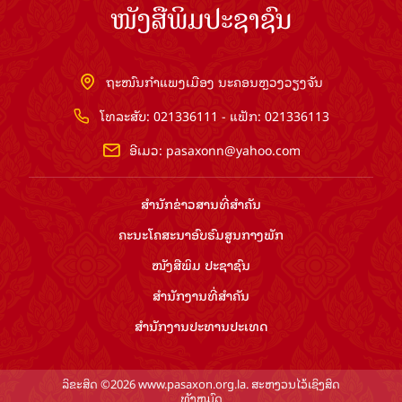
ໜັງສືພິມປະຊາຊົນ
ຖະໜົນກຳແພງເມືອງ ນະຄອນຫຼວງວຽງຈັນ
ໂທລະສັບ: 021336111 - ແຟັກ: 021336113
ອີເມວ:
pasaxonn@yahoo.com
ສຳ​ນັກ​ຂ່າວ​ສານ​ທີ່​ສຳ​ຄັນ​
ຄະນະໂຄສະນາອົບຮົມ​ສູນ​ກາງ​ພັກ
ໜັງສືພິມ ປະ​ຊາ​ຊົນ
ສຳ​ນັກ​ງານ​ທີ່​ສຳ​ຄັນ
ສຳ​ນັກ​ງານ​ປະ​ທານ​ປະ​ເທດ
ລິຂະສິດ ©2026 www.pasaxon.org.la. ສະຫງວນໄວ້ເຊິງສິດ
ທັງຫມົດ