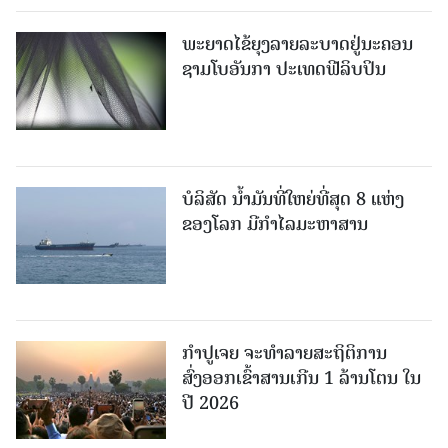
ພະຍາດໄຂ້ຍຸງລາຍລະບາດຢູ່ນະຄອນ
ຊາມໂບ​ອັນກາ ປະເທດຟີລິບປິນ
ບໍລິສັດ ນ້ຳມັນທີ່ໃຫຍ່ທີ່ສຸດ 8 ແຫ່ງ
ຂອງໂລກ ມີກຳໄລມະຫາສານ
ກຳປູເຈຍ ຈະທຳລາຍສະຖິຕິການ
ສົ່ງອອກເຂົ້າສານເກີນ 1 ລ້ານໂຕນ ໃນ
ປີ 2026