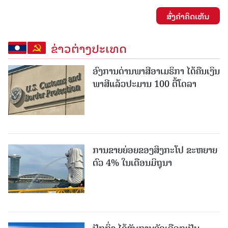
ສົ່ງຄໍາຄິດເຫັນ
ຂ່າວຕ່າງປະເທດ
ອົງການດ່ານພາສີອາເມຣິກາ ໄດ້ຄືນເງິນ
ພາສີແລ້ວປະມານ 100 ຕື້ໂດລາ
ການຂາຍຍ່ອຍຂອງສິງກະໂປ ຂະຫຍາຍ
ຕົວ 4% ໃນເດືອນມິຖຸນາ