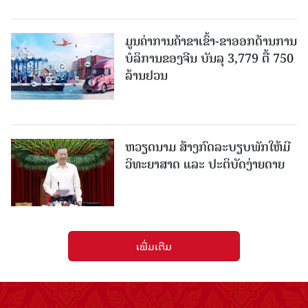
ມູນຄ່າການຄ້າຂາເຂົ້າ-ຂາອອກດ້ານການ
ບໍລິການຂອງຈີນ ບັນລຸ 3,779 ຕື້ 750
ລ້ານຢວນ
ຫວຽດນາມ ສ້າງກົດລະບຽບພັກໃຫ້ມີ
ວິທະຍາສາດ ແລະ ປະຕິບັດງ່າຍດາຍ
ເພີ່ມເຕີມ