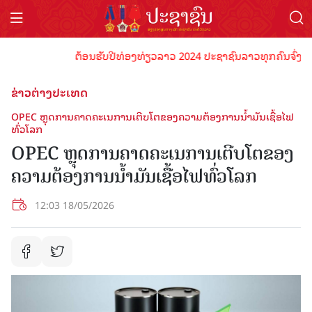
ຕ້ອນຮັບປີທ່ອງທ່ຽວລາວ 2024 ປະຊາຊົນລາວທຸກຄົນຈົ່ງພ້ອມເປ
ຂ່າວຕ່າງປະເທດ
OPEC ​ຫຼຸດ​​ການ​ຄາດ​ຄະ​ເນ​ການ​ເຕີບ​ໂຕ​ຂອງ​ຄວາມ​ຕ້ອງ​ການ​ນ້ຳ​ມັນ​ເຊື້ອ​ໄຟ​
ທົ່ວໂລກ​
OPEC ​ຫຼຸດ​​ການ​ຄາດ​ຄະ​ເນ​ການ​ເຕີບ​ໂຕ​ຂອງ​
ຄວາມ​ຕ້ອງ​ການ​ນ້ຳ​ມັນ​ເຊື້ອ​ໄຟ​ທົ່ວໂລກ​
12:03 18/05/2026