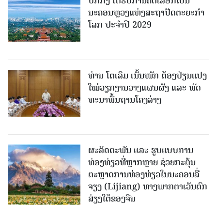
ປັກກິ່ງ ໄດ້ຮັບການຄັດເລືອກເປັນ
ນະຄອນຫຼວງແຫ່ງສະຖາປັດຕະຍະກຳ
ໂລກ ປະຈຳປີ 2029
ທ່ານ ໂຕ​ເລິມ ເນັ້ນໜັກ ຕ້ອງ​ປ່ຽນ​ແປງ​
ໃໝ່​ວຽກ​ງານ​ວາງ​ແຜນ​ຜັງ ແລະ ​ພັດ​
ທະ​ນາ​ພື້ນ​ຖານ​ໂຄງ​ລ່າງ
ຜະລິດຕະພັນ ແລະ ຮູບແບບການ
ທ່ອງທ່ຽວທີ່ຫຼາກຫຼາຍ ຊ່ວຍກະຕຸ້ນ
ຕະຫຼາດການທ່ອງທ່ຽວໃນນະຄອນລີ່
ຈຽງ (Lijiang) ທາງພາກຕາເວັນຕົກ
ສ່ຽງໃຕ້ຂອງຈີນ