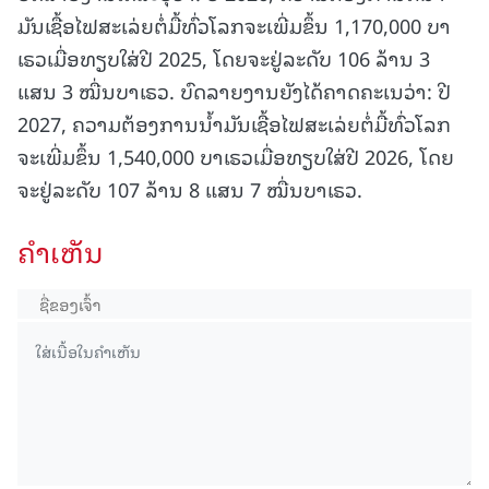
ມັນເຊື້ອໄຟສະເລ່ຍຕໍ່ມື້ທົ່ວໂລກຈະເພີ່ມຂຶ້ນ 1,170,000 ບາ
ເຣວເມື່ອທຽບໃສ່ປີ 2025, ໂດຍຈະຢູ່ລະດັບ 106 ລ້ານ 3
ແສນ 3 ໝື່ນບາເຣວ. ບົດລາຍງານຍັງໄດ້ຄາດຄະເນວ່າ: ປີ
2027, ຄວາມຕ້ອງການນ້ຳມັນເຊື້ອໄຟສະເລ່ຍຕໍ່ມື້ທົ່ວໂລກ
ຈະເພີ່ມຂຶ້ນ 1,540,000 ບາເຣວເມື່ອທຽບໃສ່ປີ 2026, ໂດຍ
ຈະຢູ່ລະດັບ 107 ລ້ານ 8 ແສນ 7 ໝື່ນບາເຣວ.
ຄໍາເຫັນ