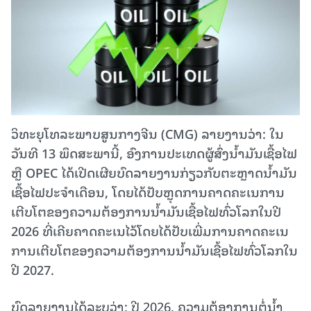
ວິທະຍຸໂທລະພາບສູນກາງຈີນ (CMG) ລາຍງານວ່າ: ໃນ
ວັນ​ທີ 13 ພຶດ​ສະ​ພາ​ນີ້, ອົງ​ການ​ປະ​ເທດ​ຜູ້​ສົ່ງ​ນ້ຳ​ມັນ​ເຊື້ອ​ໄຟ
​​ຫຼື OPEC ​ໄດ້​ເປີດ​ເຜີຍ​ບົດ​ລາຍ​ງານ​ກ່ຽວ​ກັບຕະ​ຫຼາດ​ນ້ຳ​ມັນ​
ເຊື້ອ​ໄຟ​ປະ​ຈຳ​ເດືອນ, ໂດຍ​ໄດ້ປັບ​ຫຼຸດ​ການ​ຄາດ​ຄະ​ເນ​ການ​
ເຕີບ​ໂຕ​ຂອງ​ຄວາມ​ຕ້ອງ​ການ​​ນ້ຳ​ມັນ​ເຊື້ອ​ໄຟ​​ທົ່ວໂລກ​ໃນ​ປີ
2026 ​ທີ່​ເຄີຍ​ຄາດ​ຄະ​ເນ​ໄວ້​ໂດຍ​ໄດ້​ປັບ​ເພີ່ມ​ການ​ຄາດ​ຄະ​ເນ​
ການ​ເຕີບ​ໂຕ​ຂອງ​ຄວາມ​ຕ້ອງ​ການ​ນ້ຳ​ມັນ​ເຊື້ອ​ໄຟທົ່ວໂລກ​ໃນ​
ປີ 2027.
ບົດລາຍງານໄດ້ລະບຸວ່າ: ປີ 2026, ຄວາມຕ້ອງການຕໍ່ນ້ຳ