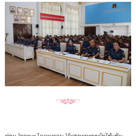
ທ່ານ ໄຊຊະນະ ໂຄດພູທອນ ໄດ້ປາຖະກະຖາຍົກໃຫ້ເຫັນ