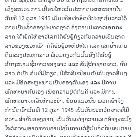
ເຖິງຂະບວນການເຄື່ອນໄຫວວັນປະກາດເອກກະລາດໃນ
ວັນທີ 12 ຕຸລາ 1945 ເປັນເທື່ອທຳອິດທີ່ປະຊາຊົນລາວໄດ້
ກາຍເປັນເຈົ້າຂອງປະເທດຊາດ ຊຶ່ງການປະກາດເອກກະ
ລາດ ໄດ້ເຮັດໃຫ້ຊາວໂລກໄດ້ຮັບຮູ້ກ່ຽວກັບຄວາມເປັນຊາດ
ລາວຂອງພວກເຮົາ ກໍຄືຮັບຮູ້ອະທິປະໄຕ ແລະ ເຂດນ້ຳແດນ
ດິນຂອງປະເທດລາວ ພ້ອມດຽວກັນນັ້ນຍັງໄດ້ຮັບຮູ້
ລັດຖະບານຊົ່ວຄາວຂອງລາວ ແລະ ຮັບຮູ້ວ່າຊາດລາວ, ຄົນ
ລາວ ກໍເປັນຄົນທີ່ມີກຽດ, ມີສັກສີເໝືອນກັບຄົນຊາດອື່ນໆ
ແລະ ມີອິດສະຫຼະພາບເປັນຂອງຕົນເອງ ແລະ ມີການ
ພັດທະນາຕົນເອງ ເພື່ອຄວາມຢູ່ດີກິນດີ ແລະ ມີການ
ພັດທະນາຈະເລີນກ້າວໜ້າ. ຍ້ອນແນວນັ້ນ ພວກເຮົາຈຶ່ງ
ກຳນົດເອົາວັນທີ 12 ຕຸລາ 1945 ເປັນວັນປະຫວັດສາດທີ່ມີ
ຄວາມສຳຄັນຂອງຊາດ, ເປັນວັນແຫ່ງຄວາມເອກອ້າງທະນົງ
ໃຈຕໍ່ຄວາມອາດຫານຊານໄຊໃນການຕໍ່ສູ້ບົນຈິດໃຈຍອມຕາຍ
ດີກວ່າຍອມເປັນຂ້ອຍຂ້າ, ຕາຍເພື່ອຄວາມເປັນເອກະລາດ ດີ