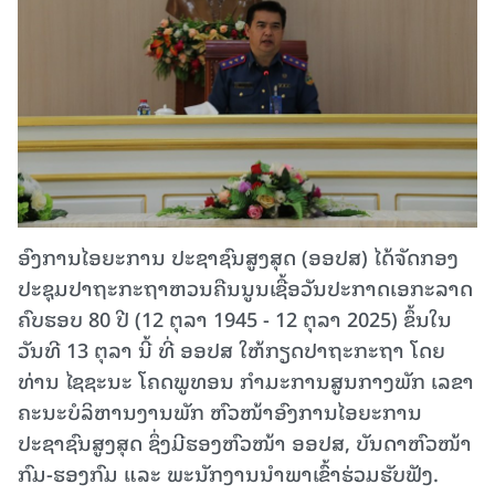
ອົງການໄອຍະການ ປະຊາຊົນສູງສຸດ (ອອປສ) ໄດ້ຈັດກອງ
ປະຊຸມປາຖະກະຖາຫວນຄືນນູນເຊື້ອວັນປະກາດເອກະລາດ
ຄົບຮອບ 80 ປີ (12 ຕຸລາ 1945 - 12 ຕຸລາ 2025) ຂຶ້ນໃນ
ວັນທີ 13 ຕຸລາ ນີ້ ທີ່ ອອປສ ໃຫ້ກຽດປາຖະກະຖາ ໂດຍ
ທ່ານ ໄຊຊະນະ ໂຄດພູທອນ ກຳມະການສູນກາງພັກ ເລຂາ
ຄະນະບໍລິຫານງານພັກ ຫົວໜ້າອົງການໄອຍະການ
ປະຊາຊົນສູງສຸດ ຊຶ່ງມີຮອງຫົວໜ້າ ອອປສ, ບັນດາຫົວໜ້າ
ກົມ-ຮອງກົມ ແລະ ພະນັກງານນຳພາເຂົ້າຮ່ວມຮັບຟັງ.