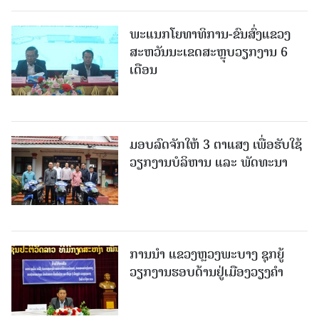
ພະແນກໂຍທາທິການ-ຂົນສົ່ງແຂວງ
ສະຫວັນນະເຂດສະຫຼຸບວຽກງານ 6
ເດືອນ
ມອບລົດຈັກໃຫ້ 3 ຕາແສງ ເພື່ອຮັບໃຊ້
ວຽກງານບໍລິຫານ ແລະ ພັດທະນາ
ການນຳ ແຂວງຫຼວງພະບາງ ຊຸກຍູ້
ວຽກງານຮອບດ້ານຢູ່ເມືອງວຽງຄໍາ