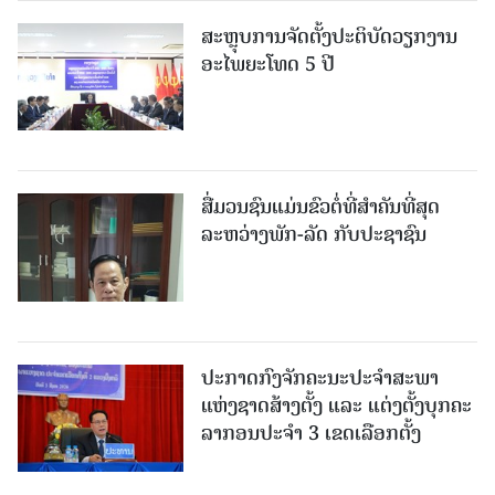
ສະຫຼຸບການຈັດຕັ້ງປະຕິບັດວຽກງານ
ອະໄພຍະໂທດ 5 ປີ
ສື່ມວນຊົນແມ່ນຂົວຕໍ່ທີ່ສໍາຄັນທີ່ສຸດ
ລະຫວ່າງພັກ-ລັດ ກັບປະຊາຊົນ
ປະກາດກົງຈັກຄະນະປະຈໍາສະພາ
ແຫ່ງຊາດສ້າງຕັ້ງ ແລະ ແຕ່ງຕັ້ງບຸກຄະ
ລາກອນປະຈໍາ 3 ເຂດເລືອກຕັ້ງ