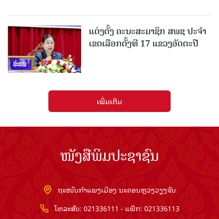
ແຕ່ງຕັ້ງ ຄະນະສະມາຊິກ ສພຊ ປະຈຳ
ເຂດເລືອກຕັ້ງທີ 17 ແຂວງອັດຕະປື
ເພີ່ມເຕີມ
ໜັງສືພິມປະຊາຊົນ
ຖະໜົນກຳແພງເມືອງ ນະຄອນຫຼວງວຽງຈັນ
ໂທລະສັບ: 021336111 - ແຟັກ: 021336113