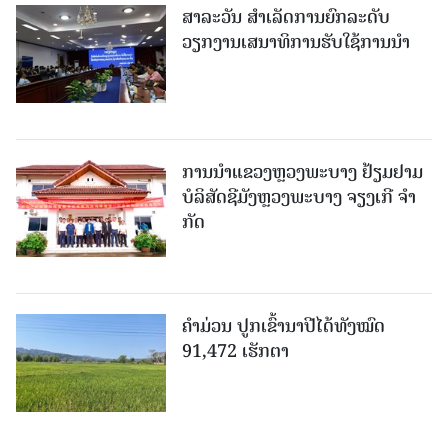
ສາລະວັນ ສໍາເລັດການຍົກລະດັບ
ວຽກງານເສນາທິການຮັບໃຊ້ການນໍາ
ການນຳແຂວງຫຼວງພະບາງ ຢ້ຽມ​ຢາມ
ບໍ​ລິ​ສັດຊີມັງຫຼວງພະບາງ ຈຽງເກີ ຈໍາ
ກັດ
ຄໍາມ່ວນ ປູກເຂົ້ານາປີໄດ້ທັງໝົດ
91,472 ເຮັກຕາ