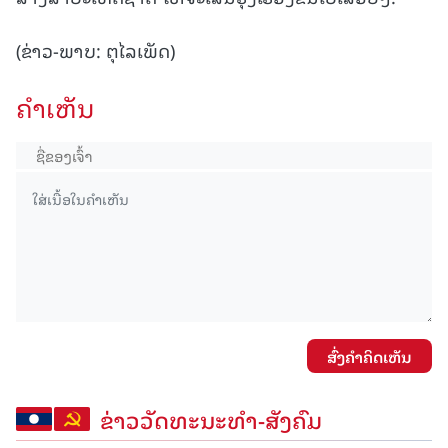
(ຂ່າວ-ພາບ: ຕຸໄລເພັດ)
ຄໍາເຫັນ
ສົ່ງຄໍາຄິດເຫັນ
ຂ່າວວັດທະນະທຳ-ສັງຄົມ