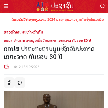
ຕ້ອນຮັບປີທ່ອງທ່ຽວລາວ 2024 ປະຊາຊົນລາວທຸກຄົນຈົ່ງພ້ອມເປັນເຈົ້າພາບ
ຂ່າວວັດທະນະທຳ-ສັງຄົມ
ອອປສ ປາຖະກະຖາມນູນເຊື້ອວັນປະກາດເອກະລາດ ຄົບຮອບ 80 ປີ
ອອປສ ປາຖະກະຖາມນູນເຊື້ອວັນປະກາດ
ເອກະລາດ ຄົບຮອບ 80 ປີ
14:12 13/10/2025