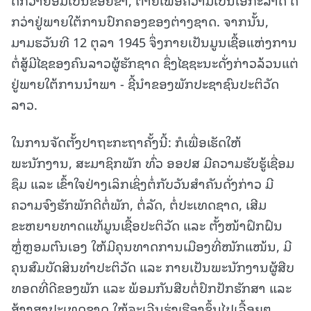
ກວ່າຢູ່ພາຍໃຕ້ການປົກຄອງຂອງຕ່າງຊາດ. ຈາກນັ້ນ,
ມາມຮວັນທີ 12 ຕຸລາ 1945 ຈຶ່ງກາຍເປັນມູນເຊື້ອແຫ່ງການ
ຕໍ່ສູ້ມີໄຊຂອງຄົນລາວຜູ້ຮັກຊາດ ຊຶ່ງໄຊຊະນະດັ່ງກ່າວລ້ວນແຕ່
ຢູ່ພາຍໃຕ້ການນຳພາ - ຊີ້ນຳຂອງພັກປະຊາຊົນປະຕິວັດ
ລາວ.
ໃນການຈັດຕັ້ງປາຖະກະຖາຄັ້ງນີ້: ກໍເພື່ອເຮັດໃຫ້
ພະນັກງານ, ສະມາຊິກພັກ ທົ່ວ ອອປສ ມີຄວາມຮັບຮູ້ເຊື່ອມ
ຊຶມ ແລະ ເຂົ້າໃຈຢ່າງເລິກເຊິ່ງຕໍ່ກັບວັນສຳຄັນດັ່ງກ່າວ ມີ
ຄວາມຈົງຮັກພັກດີຕໍ່ພັກ, ຕໍ່ລັດ, ຕໍ່ປະເທດຊາດ, ເສີມ
ຂະຫຍາຍທາດແທ້ມູນເຊື້ອປະຕິວັດ ແລະ ຕັ້ງໜ້າຝຶກຝົນ
ຫຼໍ່ຫຼອມຕົນເອງ ໃຫ້ມີຄຸນທາດການເມືອງທີ່ໜັກແໜ້ນ, ມີ
ຄຸນສົມບັດສິນທຳປະຕິວັດ ແລະ ກາຍເປັນພະນັກງານຜູ້ສືບ
ທອດທີ່ດີຂອງພັກ ແລະ ພ້ອມກັນສືບຕໍ່ປົກປັກຮັກສາ ແລະ
ສ້າງສາປະເທດຊາດ ໃຫ້ຈະເລີນຮຸ່ງເຮືອງຂຶ້ນໄປເລື້ອຍໆ.