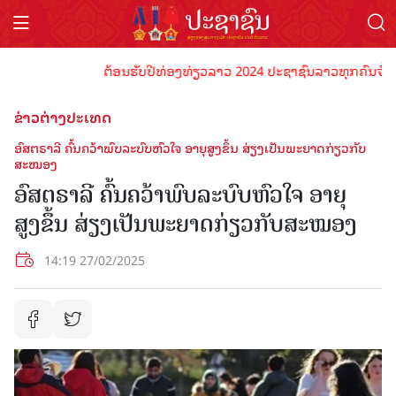
ຕ້ອນຮັບປີທ່ອງທ່ຽວລາວ 2024 ປະຊາຊົນລາວທຸກຄົນຈົ່ງພ້ອມເ
ຂ່າວຕ່າງປະເທດ
ອົສຕຣາລີ ຄົ້ນຄວ້າພົບລະບົບຫົວໃຈ ອາຍຸສູງຂຶ້ນ ສ່ຽງເປັນພະຍາດກ່ຽວກັບ
ສະໝອງ
ອົສຕຣາລີ ຄົ້ນຄວ້າພົບລະບົບຫົວໃຈ ອາຍຸ
ສູງຂຶ້ນ ສ່ຽງເປັນພະຍາດກ່ຽວກັບສະໝອງ
14:19 27/02/2025