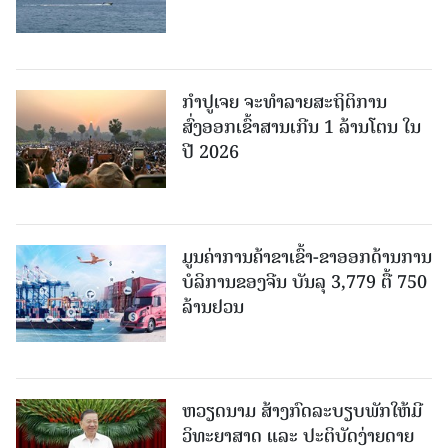
ກຳປູເຈຍ ຈະທຳລາຍສະຖິຕິການ
ສົ່ງອອກເຂົ້າສານເກີນ 1 ລ້ານໂຕນ ໃນ
ປີ 2026
ມູນຄ່າການຄ້າຂາເຂົ້າ-ຂາອອກດ້ານການ
ບໍລິການຂອງຈີນ ບັນລຸ 3,779 ຕື້ 750
ລ້ານຢວນ
ຫວຽດນາມ ສ້າງກົດລະບຽບພັກໃຫ້ມີ
ວິທະຍາສາດ ແລະ ປະຕິບັດງ່າຍດາຍ