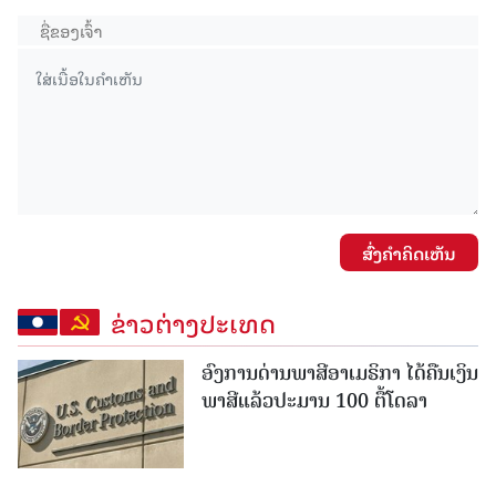
ສົ່ງຄໍາຄິດເຫັນ
ຂ່າວຕ່າງປະເທດ
ອົງການດ່ານພາສີອາເມຣິກາ ໄດ້ຄືນເງິນ
ພາສີແລ້ວປະມານ 100 ຕື້ໂດລາ