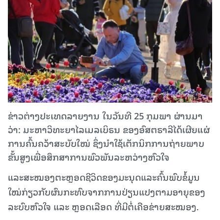
ຂ່າວຕ່າງປະເທດລາຍງານ ໃນວັນທີ 25 ກຸມພາ ຜ່ານມາ
ວ່າ: ມະຫາວິທະຍາໄລເມລເບິຣນ ຂອງອົສຕຣາລີໄດ້ເຜີຍແຜ່
ການຄົ້ນຄວ້າສະບັບໃໝ່ ຊຶ່ງນໍາໃຊ້ເຕັກນິກການຖ່າຍພາບ
ຂັ້ນສູງເພື່ອສຶກສາການພົວພັນລະຫວ່າງຫົວໃຈ
ແລະສະໝອງຕະຫຼອດຊີວິດຂອງມະນຸດແລະຄົ້ນພົບຂໍ້ມູນ
ໃໝ່ກ່ຽວກັບຜົນກະທົບຈາກການປ່ຽນແປງຕາມອາຍຸຂອງ
ລະບົບຫົວໃຈ ແລະ ຫຼອດເລືອດ ທີ່ມີຕໍ່ເຄືອຂ່າຍສະໝອງ.