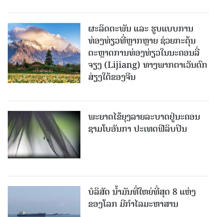
ຜະລິດຕະພັນ ແລະ ຮູບແບບການ
ທ່ອງທ່ຽວທີ່ຫຼາກຫຼາຍ ຊ່ວຍກະຕຸ້ນ
ຕະຫຼາດການທ່ອງທ່ຽວໃນນະຄອນລີ່
ຈຽງ (Lijiang) ທາງພາກຕາເວັນຕົກ
ສ່ຽງໃຕ້ຂອງຈີນ
ພະຍາດໄຂ້ຍຸງລາຍລະບາດຢູ່ນະຄອນ
ຊາມໂບ​ອັນກາ ປະເທດຟີລິບປິນ
ບໍລິສັດ ນ້ຳມັນທີ່ໃຫຍ່ທີ່ສຸດ 8 ແຫ່ງ
ຂອງໂລກ ມີກຳໄລມະຫາສານ