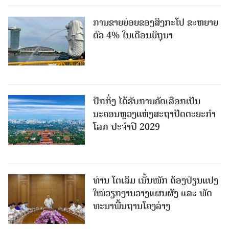
ການຂາຍຍ່ອຍຂອງສິງກະໂປ ຂະຫຍາຍ
ຕົວ 4% ໃນເດືອນມິຖຸນາ
ປັກກິ່ງ ໄດ້ຮັບການຄັດເລືອກເປັນ
ນະຄອນຫຼວງແຫ່ງສະຖາປັດຕະຍະກຳ
ໂລກ ປະຈຳປີ 2029
ທ່ານ ໂຕ​ເລິມ ເນັ້ນໜັກ ຕ້ອງ​ປ່ຽນ​ແປງ​
ໃໝ່​ວຽກ​ງານ​ວາງ​ແຜນ​ຜັງ ແລະ ​ພັດ​
ທະ​ນາ​ພື້ນ​ຖານ​ໂຄງ​ລ່າງ