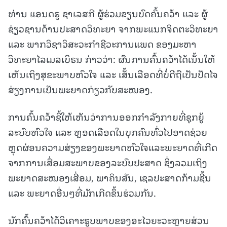
ທ່ານ ແອນດຣູ ຊາເລສກີ ຜູ້ຮ່ວມຂຽນບົດຄົ້ນຄວ້າ ແລະ ຜູ້
ຊ່ຽວຊານດ້ານປະສາດວິທະຍາ ຈາກພະແນກຈິດຕະວິທະຍາ
ແລະ ພາກວິຊາວິສະວະກໍາຊີວະການແພດ ຂອງມະຫາ
ວິທະຍາໄລເມລເບິຣນ ກ່າວວ່າ: ຜົນການຄົ້ນຄວ້າໄດ້ເນັ້ນໃຫ້
ເຫັນເຖິງສຸຂະພາບຫົວໃຈ ແລະ ເສັ້ນເລືອດທີ່ບໍ່ດີຖືເປັນປັດໄຈ
ສ່ຽງການເປັນພະຍາດກ່ຽວກັບສະໝອງ.
ການຄົ້ນຄວ້າຊີ້ໃຫ້ເຫັນວ່າການອອກກໍາລັງກາຍທີ່ຊຸກຍູ້
ລະບົບຫົວໃຈ ແລະ ຫຼອດເລືອດໃນບຸກຄົນທົ່ວໄປອາດຊ່ວຍ
ຫຼຸດຜ່ອນຄວາມສ່ຽງຂອງພະຍາດຫົວໃຈແລະພະຍາດທີ່ເກີດ
ຈາກການເສື່ອມສະພາບຂອງລະບົບປະສາດ ຊຶ່ງລວມເຖິງ
ພະຍາດສະໝອງເສື່ອມ, ພາຄິນສັນ, ເຊລປະສາດກ້າມຊີ້ນ
ແລະ ພະຍາດອື່ນໆທີ່ມັກເກີດຂຶ້ນຮ່ວມກັນ.
ນັກຄົ້ນຄວ້າໄດ້ວິເຄາະຮູບພາບຂອງອະໄວຍະວະຫຼາຍສ່ວນ