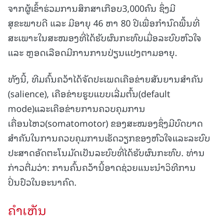
ຈາກຜູ້ເຂົ້າຮ່ວມການສຶກສາເກືອບ3,000ຄົນ ຊຶ່ງມີ
ສຸຂະພາບດີ ແລະ ມີອາຍຸ 46 ຫາ 80 ປີເພື່ອກໍານົດພື້ນທີ່
ສະເພາະໃນສະໝອງທີ່ໄດ້ຮັບຜົນກະທົບເມື່ອລະບົບຫົວໃຈ
ແລະ ຫຼອດເລືອດມີການການປ່ຽນແປງຕາມອາຍຸ.
ທັງນີ້, ທີມຄົ້ນຄວ້າໄດ້ຈັດປະເພດເຄືອຂ່າຍສັນຍານສຳຄັນ
(salience), ເຄືອຂ່າຍຮູບແບບເລີ່ມຕົ້ນ(default
mode)ແລະເຄືອຂ່າຍການຄວບຄຸມການ
ເຄື່ອນໄຫວ(somatomotor) ຂອງສະໝອງຊຶ່ງມີບົດບາດ
ສໍາຄັນໃນການຄວບຄຸມການເຮັດວຽກຂອງຫົວໃຈແລະລະບົບ
ປະສາດອັດຕະໂນມັດເປັນລະບົບທີ່ໄດ້ຮັບຜົນກະທົບ. ທ່ານ
ກ່າວຕື່ມວ່າ: ການຄົ້ນຄວ້ານີ້ອາດຊ່ວຍແນະນໍາວິທີການ
ປິ່ນປົວໃນອະນາຄົດ.
ຄໍາເຫັນ