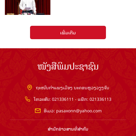
ເພີ່ມເຕີມ
ໜັງສືພິມປະຊາຊົນ
ຖະໜົນກຳແພງເມືອງ ນະຄອນຫຼວງວຽງຈັນ
ໂທລະສັບ: 021336111 - ແຟັກ: 021336113
ອີເມວ:
pasaxonn@yahoo.com
ສຳ​ນັກ​ຂ່າວ​ສານ​ທີ່​ສຳ​ຄັນ​