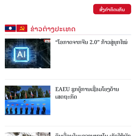
ສົ່ງຄໍາຄິດເຫັນ
ຂ່າວຕ່າງປະເທດ
“ໂອກາດຈາກຈີນ 2.0” ກ້າວສູ່ຍຸກໃໝ່
EAEU ຊຸກຍູ້ການເຊື່ອມໂຍງດ້ານ
ເສດຖະກິດ