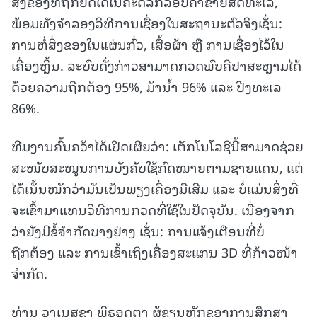
ສິ່ງຂອງທີ່ຖືກຢຶດໄດ້ໃນຄະດີລັກລອບຄ້າຂາຍສັດທະເລ,
ພ້ອມທັງຈຳລອງວິທີການເຊື່ອງໃນສະຖານະຕົວຈິງເຊັ່ນ:
ການຫໍ່ສິ່ງຂອງໃນແຜ່ນກົ່ວ, ເສື້ອຜ້າ ຫຼື ການເຊື່ອງໄວ້ໃນ
ເຄື່ອງຫຼິ້ນ. ລະບົບດັ່ງກ່າວສາມາດກວດພົບຄີປາສະຫຼາມໄດ້
ດ້ວຍຄວາມຖືກຕ້ອງ 95%, ມ້ານ້ຳ 96% ແລະ ປີງທະເລ
86%.
ທີມງານຄົ້ນຄວ້າໄດ້ເປີດເຜີຍວ່າ: ເຕັກໂນໂລຊີນີ້ສາມາດຊ່ວຍ
ສະໜັບສະໜູນການບັງຄັບໃຊ້ກົດໝາຍຕາມຊາຍແດນ, ແຕ່
ໄດ້ເນັ້ນໜັກວ່າມັນເປັນພຽງເຄື່ອງມືເສີມ ແລະ ບໍ່ແມ່ນສິ່ງທີ່
ຈະເຂົ້າມາແທນວິທີການກວດທີ່ໃຊ້ໃນປັດຈຸບັນ. ເນື່ອງຈາກ
ວ່າຍັງມີຂໍ້ຈຳກັດບາງຢ່າງ ເຊັ່ນ: ການແຈ້ງເຕືອນທີ່ບໍ່
ຖືກຕ້ອງ ແລະ ການເຂົ້າເຖິງເຄື່ອງສະແກນ 3D ທີ່ກ້າວໜ້າ
ຈຳກັດ.
ທ່ານ ວາເນສຊາ ພິຣອດຕາ ຜູ້ຂຽນຫຼັກຂອງການສຶກສາ