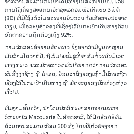
ຈາກການສະແກນກະເປົາເດີນທາງໃນສະໜາມບິນ. ໂດຍ
ການໃຊ້ເຄື່ອງສະແກນເອັກຊະເຣຄອມພິວເຕີແບບ 3 ມິຕິ
(3D) ທີ່ມີໃຊ້ແລ້ວໃນສະໜາມບິນລວມກັບເຄືອຂ່າຍປະສາດ
ທຽມ, ເພື່ອລະບຸສິ່ງຂອງທີ່ເຊື່ອງໄວ້ໃນກະເປົາເດີນທາງດ້ວຍ
ອັດຕາຄວາມຖືກຕ້ອງເຖິງ 92%.
ການລັກລອບຄ້າຂາຍສັດທະເລ ຊຶ່ງຄາດວ່າມີມູນຄ່າຫຼາຍ
ພັນລ້ານໂດລາຕໍ່ປີ, ຖືເປັນໄພຂົ່ມຂູ່ທີ່ສຳຄັນຕໍ່ລະບົບນິເວດ
ທາງທະເລ ແລະ ມັກຈະກວດພົບໄດ້ຍາກກວ່າການລັກລອບ
ຂົນສົ່ງງາຊ້າງ ຫຼື ນໍແຮດ, ຍ້ອນວ່າສິ່ງຂອງເຫຼົ່ານີ້ມັກຈະຖືກ
ເຊື່ອງໄວ້ໃນກະເປົາເດີນທາງ ຫຼື ພັດສະດຸຂອງນັກທ່ອງທ່ຽວ
ທົ່ວໄປ.
ທີມງານຄົ້ນຄວ້າ, ນຳໂດຍນັກວິທະຍາສາດຈາກມະຫາ
ວິທະຍາໄລ Macquarie ໃນອົສຕຣາລີ, ໄດ້ຝຶກອັລກໍຣິທຶມ
ດ້ວຍການສະແກນເກືອບ 300 ຄັ້ງ ໂດຍໃຊ້ຕົວຢ່າງຈາກ