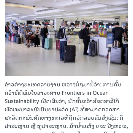
ຂ່າວຕ່າງປະເທດລາຍງານ ຫວ່າງມໍ່ໆມານີ້ວ່າ: ການຄົ້ນ
ຄວ້າທີ່ຕີພິມໃນວາລະສານ Frontiers in Ocean
Sustainability ເປີດເຜີຍວ່າ, ນັກຄົ້ນຄວ້າອົສຕຣາລີໄດ້
ພັດທະນາລະບົບປັນຍາປະດິດ (AI) ທີ່ສາມາດກວດຫາ
ຜະລິດຕະພັນສັດທາງທະເລທີ່ຖືກລັກລອບຂົນສົ່ງເຊັ່ນ: ຄີ
ປາສະຫຼາມ ຫຼື ຫູປາສະຫຼາມ, ມ້ານ້ຳແຫ້ງ ແລະ ປີງທະເລ,