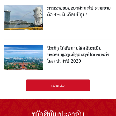
ການຂາຍຍ່ອຍຂອງສິງກະໂປ ຂະຫຍາຍ
ຕົວ 4% ໃນເດືອນມິຖຸນາ
ປັກກິ່ງ ໄດ້ຮັບການຄັດເລືອກເປັນ
ນະຄອນຫຼວງແຫ່ງສະຖາປັດຕະຍະກຳ
ໂລກ ປະຈຳປີ 2029
ເພີ່ມເຕີມ
ໜັງສືພິມປະຊາຊົນ