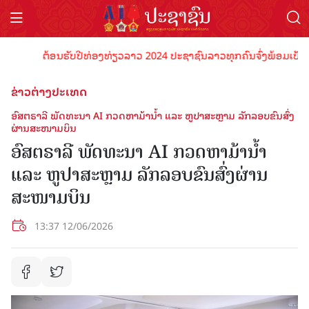
ຕ້ອນຮັບປີທ່ອງທ່ຽວລາວ 2024 ປະຊາຊົນລາວທຸກຄົນຈົ່ງພ້ອມເປັນເຈົ້າພ
ຂ່າວຕ່າງປະເທດ
ອົສຕຣາລີ ພັດທະນາ AI ກວດຫາມ້ານ້ຳ ແລະ ຫູປາສະຫຼາມ ລັກລອບຂົນສົ່ງ
ຜ່ານສະໜາມບິນ
ອົສຕຣາລີ ພັດທະນາ AI ກວດຫາມ້ານ້ຳ
ແລະ ຫູປາສະຫຼາມ ລັກລອບຂົນສົ່ງຜ່ານ
ສະໜາມບິນ
13:37 12/06/2026