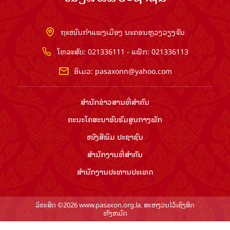
ຖະໜົນກຳແພງເມືອງ ນະຄອນຫຼວງວຽງຈັນ
ໂທລະສັບ: 021336111 - ແຟັກ: 021336113
ອີເມວ:
pasaxonn@yahoo.com
ສຳ​ນັກ​ຂ່າວ​ສານ​ທີ່​ສຳ​ຄັນ​
ຄະນະໂຄສະນາອົບຮົມ​ສູນ​ກາງ​ພັກ
ໜັງສືພິມ ປະ​ຊາ​ຊົນ
ສຳ​ນັກ​ງານ​ທີ່​ສຳ​ຄັນ
ສຳ​ນັກ​ງານ​ປະ​ທານ​ປະ​ເທດ
ລິຂະສິດ ©2026 www.pasaxon.org.la. ສະຫງວນໄວ້ເຊິງສິດ
ທັງຫມົດ