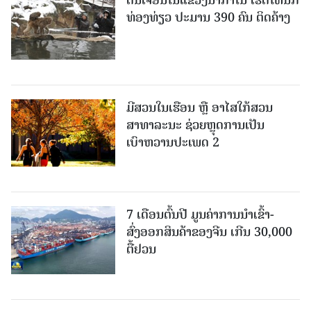
ດິນເຈື່ອນໃນແຂວງນາກາໂນ ເຮັດໃຫ້ນັກ
ທ່ອງທ່ຽວ ປະມານ 390 ຄົນ ຕິດຄ້າງ
ມີສວນໃນເຮືອນ ຫຼື ອາໄສໃກ້ສວນ
ສາທາລະນະ ຊ່ວຍຫຼຸດການເປັນ
ເບົາຫວານປະເພດ 2
7 ເດືອນຕົ້ນປີ ມູນຄ່າການນຳເຂົ້າ-
ສົ່ງອອກສິນຄ້າຂອງຈີນ ເກີນ 30,000
ຕື້ຢວນ