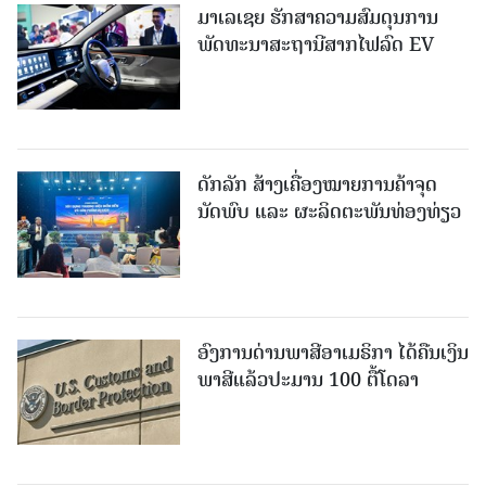
ມາເລເຊຍ ຮັກສາຄວາມສົມດຸນການ
ພັດທະນາສະຖານີສາກໄຟລົດ EV
ດັກລັກ ສ້າງເຄື່ອງໝາຍການຄ້າຈຸດ
ນັດພົບ ແລະ ຜະລິດຕະພັນທ່ອງທ່ຽວ
ອົງການດ່ານພາສີອາເມຣິກາ ໄດ້ຄືນເງິນ
ພາສີແລ້ວປະມານ 100 ຕື້ໂດລາ