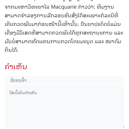
ຈາກມະຫາວິທະຍາໄລ Macquarie ກ່າວວ່າ: ທີມງານ
ສາມາດຈຳລອງການລັກລອບຂົນສົ່ງໄດ້ສະເພາະກໍລະນີທີ່
ເຄີຍກວດພົບມາກ່ອນໜ້ານີ້ເທົ່ານັ້ນ. ປັນຍາປະດິດບໍ່ແມ່ນ
ເຄື່ອງມືວິເສດທີ່ສາມາດກວດພົບໄດ້ທຸກສະຖານະການ ແລະ
ມັນບໍ່ສາມາດທົດແທນການກວດໂດຍມະນຸດ ແລະ ໝາດົມ
ກິ່ນໄດ້.
ຄໍາເຫັນ