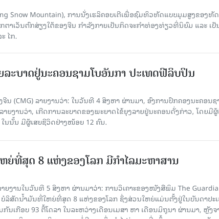
Yulong Snow Mountain), ການນັ່ງເຮລິຄອບເຕີເພື່ອຊົມທິວທັດແບບມຸມສູງຂອງທັດ
ວັນຕົກສ່ຽງໃຕ້ຂອງຈີນ ກຳລັງກາຍເປັນກິດຈະກຳທ່ອງທ່ຽວທີ່ນິຍົມ ແລະ ເປັ
ລະ ໄກ.
ຍລະບາດຢູ່ນະຄອນຊາມໂບ​ອັນກາ ປະເທດຟີລິບປິນ
ີນ (CMG) ລາຍງານວ່າ: ໃນວັນທີ 4 ສິງ​ຫາ ຜ່ານມາ, ອົງການ​ປົກ​ຄອງນະຄອນຊ
ລາຍ​ງານວ່າ, ເກີດ​ການລະບາດ​ຂອງພະຍາດໄຂ້ຍຸງລາຍຢູ່ນະຄອນດັ່ງກ່າວ, ໂດຍມີຜູ້
, ໃນນັ້ນ ມີຜູ້ເສຍຊີວິດຢ່າງໜ້ອຍ 12 ຄົນ.
ທີ່ໃຫຍ່ທີ່ສຸດ 8 ແຫ່ງຂອງໂລກ ມີກຳໄລມະຫາສານ
າຍງານໃນວັນທີ 5 ສິງຫາ ຜ່ານມາວ່າ: ການວິເຄາະຂອງໜັງສືພິມ The Guardi
 ບໍລິສັດນ້ຳມັນທີ່ໃຫຍ່ທີ່ສຸດ 8 ແຫ່ງຂອງໂລກ ຊຶ່ງສ່ວນໃຫຍ່ແມ່ນຕັ້ງຢູ່ໃນບັນດາປ
ມກັນເກືອບ 93 ຕື້ໂດລາ ໃນລະຫວ່າງເດືອນເມສາ ຫາ ເດືອນມິຖຸນາ ຜ່ານມາ, ຫຼັງຈ