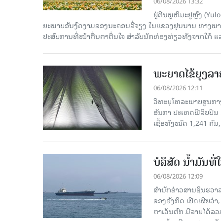
06/08/2026 13:32
ຢູ່ຕີນພູຫິມະຢູຫຼົງ (
ຍະພາບອັນງົດງາມຂອງນະຄອນລີ່ຈຽງ ໃນແຂວງຢຸນນານ ທາງພາກຕາເ
ປະສົບການທີ່ໜ້າຕື່ນຕາຕື່ນໃຈ ສຳລັບນັກທ່ອງທ່ຽວທັງຈາກໃກ້ ແ
ພະຍາດໄຂ້ຍຸງລາ
06/08/2026 12:11
ວິທະຍຸໂທລະພາບສູນກາງຈ
ອັນກາ ປະເທດຟີລິບປິນ 
ເຊື້ອ​ທັງ​ໝົດ 1,241 ຄົນ
ບໍລິສັດ ນ້ຳມັນ
06/08/2026 12:09
ສຳນັກຂ່າວສານຊິນຮວາລ
ຂອງອັງກິດ ເປີດເຜີຍວ່າ,
ຕາເວັນຕົກ ມີລາຍໄດ້ລວ