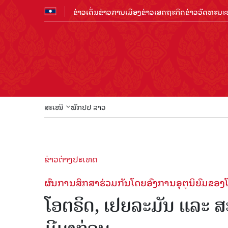
ຂ່າວເດັ່ນ
ຂ່າວການເມືອງ
ຂ່າວເສດຖະກິດ
ຂ່າວວັດທະນະທ
ສະເໜີ
ພັກປປ ລາວ
ຂ່າວຕ່າງປະເທດ
ຜົນການສຶກສາຮ່ວມກັນໂດຍອົງການອຸຕຸນິຍົມຂອງ
ໂອຕຣິດ, ເຢຍລະມັນ ແລະ ສະ