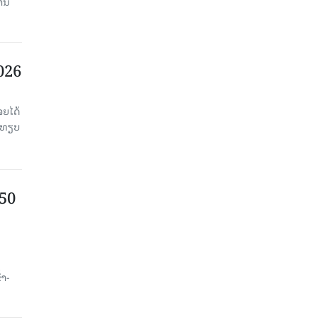
ງານ
2026
ຈຍໄດ້
່ອທຽບ
750
ນ
້າ-