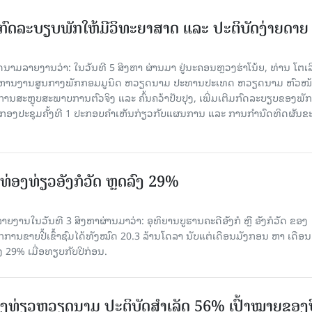
ົດລະບຽບພັກໃຫ້ມີວິທະຍາສາດ ແລະ ປະຕິບັດງ່າຍດາຍ
ລາຍງານວ່າ: ໃນ​ວັນ​ທີ 5 ສິງ​ຫາ ຜ່ານມາ ຢູ່ນະຄອນຫຼວງຮ່າ​ໂນ້ຍ, ທ່ານ ໂຕ​ເລິ
ໍ​ລິ​ຫານ​ງານ​ສູນ​ກາງ​ພັກ​ກອມ​ມູ​ນິດ ຫວຽດ​ນາມ ປະ​ທານ​ປະ​ເທດ ຫວຽດ​ນາມ ຫົວ​ໜ້າ
​ການ​ສະ​ຫຼຸບ​ສະ​ພ​າບ​ການ​ຕົວ​ຈິງ ແລະ ຄົ້ນ​ຄວ້າ​ປັບ​ປຸງ, ເພີ່ມ​ເຕີມ​ກົດ​ລະ​ບຽບ​ຂອງ​ພັກ
ານກອງ​ປະ​ຊຸມ​ຄັ້ງ​ທີ 1 ປະ​ກອບ​ຄຳ​ເຫັນ​ກ່ຽວ​ກັບ​ແຜນ​ການ ແລະ ການ​ກຳ​ນົດ​ທິດ​ຜັນ​ຂ
່ອງທ່ຽວອັງກໍວັດ ຫຼດລົງ 29%
ຍງານໃນວັນທີ 3 ສິງຫາຜ່ານມາວ່າ: ອຸທິຍານບູຮານຄະດີອັງກໍ ຫຼື ອັງກໍວັດ ຂອງ
ກການຂາຍປີ້ເຂົ້າຊົມໄດ້ທັງໝົດ 20.3 ລ້ານໂດລາ ນັບແຕ່ເດືອນມັງກອນ ຫາ ເດືອນ
ົງ 29% ເມື່ອທຽບກັບປີກ່ອນ.
ງ​ທ່ຽວຫວຽດນາມ ​ປະ​ຕິ​ບັດ​ສຳ​ເລັດ 56% ເປົ້າ​ໝາຍຂອງ