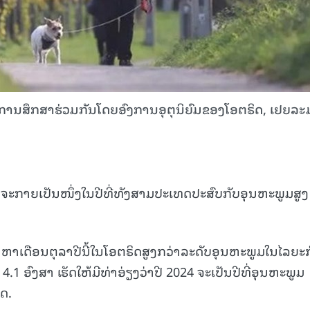
ົນການສຶກສາຮ່ວມກັນໂດຍອົງການອຸຕຸນິຍົມຂອງໂອຕຣິດ, ເຢຍລະ
24 ຈະກາຍເປັນໜຶ່ງໃນປີທີ່ທັງສາມປະເທດປະສົບກັບອຸນຫະພູມສູງ
ຫາເດືອນຕຸລາປີນີ້ໃນໂອຕຣິດສູງກວ່າລະດັບອຸນຫະພູມໃນໄລຍະ
4.1 ອົງສາ ເຮັດໃຫ້ມີທ່າອ່ຽງວ່າປີ 2024 ຈະເປັນປີທີ່ອຸນຫະພູມ
ິດ.