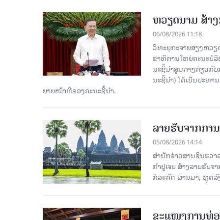
ຫວຽດນາມ ສ້າງກ
06/08/2026 11:18
ວິທະຍຸກະຈາຍສຽງຫວຽດນາມ
ຂາ​ທິ​ການ​ໃຫຍ່​ຄະ​ນະ​ບ
ນະ​ຊີ້​ນຳ​ສູນ​ກາງ​ກ່ຽວ​ກັບ
ນະ​ຊີ້​ນຳ) ໄດ້​ເປັນ​ປະ​ທ
ຍາຍ​ໜ້າ​ທີ່​ຂອງ​ຄະ​ນະ​ຊີ້​ນຳ.
ລາຍຮັບຈາກການທ
05/08/2026 14:14
ສຳນັກຂ່າວສານຊິນຮວາລາ
ກຳປູເຈຍ ສ້າງລາຍຮັບຈາ
ກໍລະກົດ ຜ່ານມາ, ຫຼຸດລ
ຂະ​ແໜງ​ການ​ທ່ອ