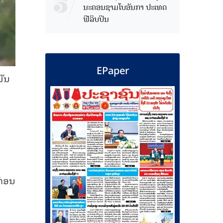
ນະຄອນຊາມໂບ​ອັນກາ ປະເທດ
ຟີລິບປິນ
EPaper
ມັນ
ກ່ອນ