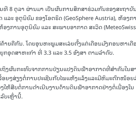
ວັນທີ 8 ຕຸລາ ຜ່ານມາ ເປັນຜົນການສຶກສາຮ່ວມກັນຂອງສະຖາບັ
ແລະ ອຸຕຸນິຍົມ ຂອງໂອຕຣິດ (GeoSphere Austria), ຫ້ອງກ
15.039(06-08-20
ຫ້ອງການອຸຕຸນິຍົມ ແລະ ສະພາບອາກາດ ສະວິດ (MeteoSwiss
ີ່ຄ້າຍຄືກັນ. ໂດຍອຸນຫະພູມສະເລ່ຍຕັ້ງແຕ່ເດືອນມັງກອນຫາເດື
ນຍຸກອຸດສາຫະກຳ ທີ່ 3.3 ແລະ 3.5 ອົງສາ ຕາມລໍາດັບ.
ຢໍ້າເຖິງຜົນກະທົບຈາກການປ່ຽນແປງດິນຟ້າອາກາດທີ່ສຳຄັນໃນສ
ນເລື້ອຍໆສ່ຽງຕໍ່ການປະເຊີນກັບໄພແຫ້ງແລ້ງແລະມີຫິມະຕົກໜ້ອຍລ
້ອງໃຫ້ສືບຕໍ່ການດຳເນີນງານດ້ານດິນຟ້າອາກາດຢ່າງຕໍ່ເນື່ອງໃນ
ເຫຼົ່ານີ້.