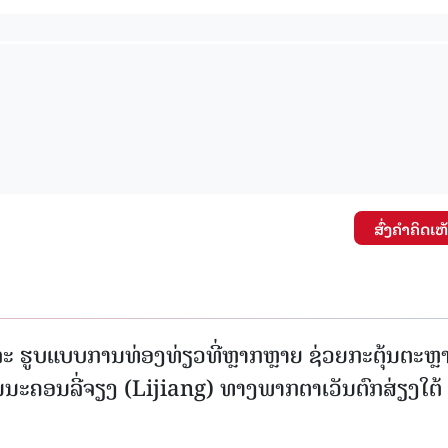
ສົ່ງຄໍາຄິດເຫ
ະ ຮູບແບບການທ່ອງທ່ຽວທີ່ຫຼາກຫຼາຍ ຊ່ວຍກະຕຸ້ນຕະຫຼ
ນະຄອນລີ່ຈຽງ (Lijiang) ທາງພາກຕາເວັນຕົກສ່ຽງໃຕ້