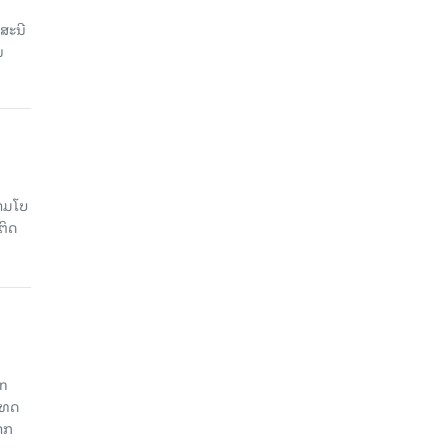
ສະນີ
ນ
າມໂບ​
ຕິດ
an
ະເທດ
າກ