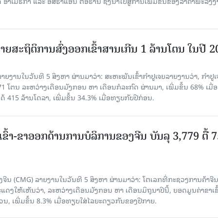
າເມຣິກາ ແລະ ອິສຣາແອນ ຕໍ່ອີຣານ ຊຶ່ງນຳໄປສູ່ການເພີ່ມຂຶ້ນຂອງລາຄາພະລັງ
ຍສະຖິຕິການສົ່ງອອກເຂົ້າສານເກີນ 1 ລ້ານໂຕນ ໃນປີ 
ຍງານໃນວັນທີ 5 ສິງຫາ ຜ່ານມາວ່າ: ສະຫະພັນເຂົ້າກຳປູເຈຍລາຍງານວ່າ, ກໍາປູເ
471 ໂຕນ ລະຫວ່າງເດືອນມັງກອນ ຫາ ເດືອນກໍລະກົດ ຜ່ານມາ, ເພີ່ມຂຶ້ນ 68% ເມື
ດ້ 415 ລ້ານໂດລາ, ເພີ່ມຂຶ້ນ 34.3% ເມື່ອທຽບກັບປີກ່ອນ.
ເຂົ້າ-ຂາອອກດ້ານການບໍລິການຂອງຈີນ ບັນລຸ 3,779 ຕື້ 
ຈີນ (CMG) ລາຍງານໃນວັນທີ 5 ສິງຫາ ຜ່ານມາວ່າ: ໂຕເລກທີ່ກະຊວງການຄ້າຈີ
ສະແດງໃຫ້ເຫັນວ່າ, ລະຫວ່າງເດືອນມັງກອນ ຫາ ເດືອນມິຖຸນາປີນີ້, ຍອດມູນຄ່າຂາເຂົ
ວນ, ເພີ່ມຂຶ້ນ 8.3% ເມື່ອທຽບໃສ່ໄລຍະດຽວກັນຂອງປີກາຍ.