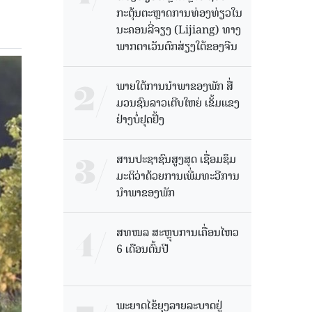
ກະຕຸ້ນຕະຫຼາດການທ່ອງທ່ຽວໃນ
ນະຄອນລີ່ຈຽງ (Lijiang) ທາງ
ພາກຕາເວັນຕົກສ່ຽງໃຕ້ຂອງຈີນ
ພາຍໃຕ້ການນໍາພາຂອງພັກ ສື່
ມວນຊົນລາວເຕີບໃຫຍ່ ເຂັ້ມແຂງ
ຢ່າງບໍ່ຢຸດຢັ້ງ
ສານປະຊາຊົນສູງສຸດ ເຊື່ອມຊຶມ
ມະຕິວ່າດ້ວຍການເພີ່ມທະວີການ
ນຳພາຂອງພັກ
ສທໜລ ສະຫຼຸບການເຄື່ອນໄຫວ
6 ເດືອນຕົ້ນປີ
ພະຍາດໄຂ້ຍຸງລາຍລະບາດຢູ່