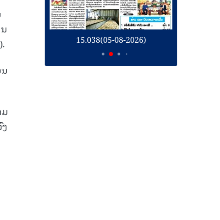
ນ
ານ
26)
15.038(05-08-2026)
1
).
ອນ
າມ
ົງ