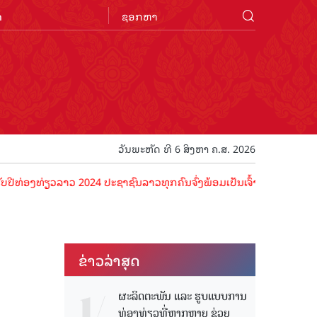
n
ວັນພະຫັດ ທີ 6 ສິງຫາ ຄ.ສ. 2026
່ຽວລາວ 2024 ປະຊາຊົນລາວທຸກຄົນຈົ່ງພ້ອມເປັນເຈົ້າພາບທີ່ດີ ຕ້ອນຮັບນັກທ
ຂ່າວ​ລ່າ​ສຸດ
ຜະລິດຕະພັນ ແລະ ຮູບແບບການ
ທ່ອງທ່ຽວທີ່ຫຼາກຫຼາຍ ຊ່ວຍ