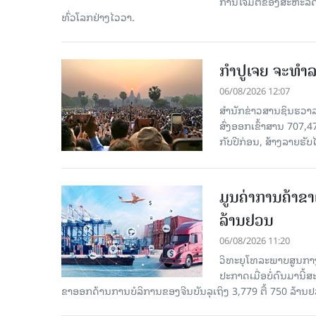
ການໂຈມຕີຂອງສະຫະລັດ ອ
ທົ່ວໂລກຢ່າງໄວວາ.
ກຳປູເຈຍ ຈະທຳລາ
06/08/2026 12:07
ສຳນັກຂ່າວສານຊິນຮວາລາ
ສົ່ງອອກເຂົ້າສານ 707,
ກັບປີກ່ອນ, ສ້າງລາຍຮັບໄ
ມູນຄ່າການຄ້າຂາ
ລ້ານຢວນ
06/08/2026 11:20
ວິທະຍຸໂທລະພາບສູນກາງ
ປະກາດເມື່ອບໍ່ດົນມານີ້
ຂາອອກດ້ານການບໍລິການຂອງຈີນບັນລຸເຖິງ 3,779 ຕື້ 750 ລ້ານຢ