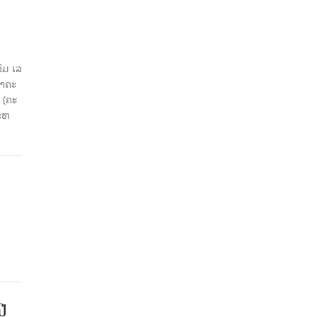
ມ ເລ​
​ຄະ​
 (ຄະ​
ະ​ຫ
ປີ