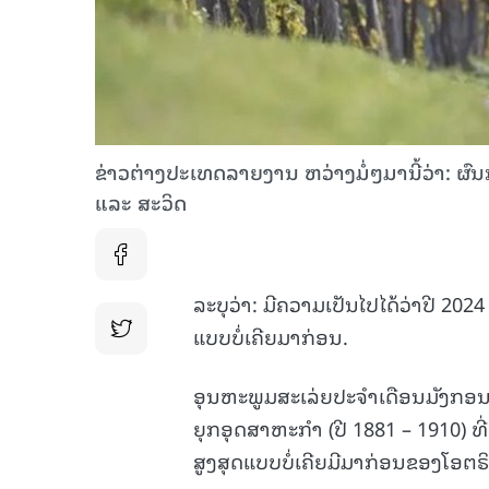
ຂ່າວຕ່າງປະເທດລາຍງານ ຫວ່າງມໍ່ໆມານີ້ວ່າ: ຜ
ແລະ ສະວິດ
ລະບຸວ່າ: ມີຄວາມເປັນໄປໄດ້ວ່າປີ 20
ແບບບໍ່ເຄີຍມາກ່ອນ.
ອຸນຫະພູມສະເລ່ຍປະຈໍາເດືອນມັງກອນ
ຍຸກອຸດສາຫະກຳ (ປີ 1881 – 1910) ທີ່ 
ສູງສຸດແບບບໍ່ເຄີຍມີມາກ່ອນຂອງໂອຕຣ