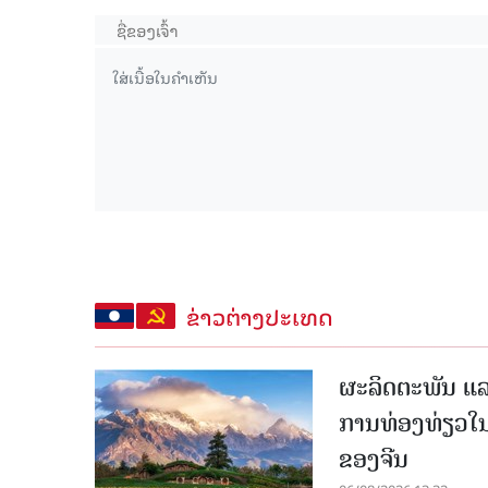
ຂ່າວຕ່າງປະເທດ
ຜະລິດຕະພັນ ແລ
ການທ່ອງທ່ຽວໃນ
ຂອງຈີນ