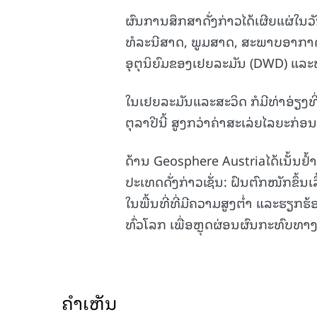
ຜົນການສຶກສາດັ່ງກ່າວໄດ້ເຜີຍແຜ່ໃນ
ທໍລະນີສາດ, ພູມສາດ, ສະພາບອາກາດ 
ອຸຕຸນິຍົມຂອງເຢຍລະມັນ (DWD) ແລະ
ໃນເຢຍລະມັນແລະສະວິດ ກໍມີທ່າອ່ຽງທ
ຕຸລາປີນີ້ ສູງກວ່າຄ່າສະເລ່ຍໄລຍະກ່ອ
ດ້ານ Geosphere Austriaໄດ້ເນັ້ນ
ປະເທດດັ່ງກ່າວເຊັ່ນ: ຝົນຕົກໜັກຂຶ້
ໃນພື້ນທີ່ທີ່ມີຄວາມສູງຕໍ່າ ແລະຮຽກຮ
ທົ່ວໂລກ ເພື່ອຫຼຸດຜ່ອນຜົນກະທົບທາງລົບ
ຄໍາເຫັນ