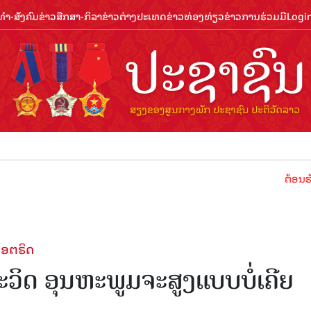
ຳ-ສັງຄົມ
ຂ່າວສືກສາ-ກິລາ
ຂ່າວຕ່າງປະເທດ
ຂ່າວທ່ອງທ່ຽວ
ຂ່າວການຮ່ວມມື
Logi
ຕ້ອນຮັບປີທ່ອງທ
ໂອຕຣິດ
ວິດ ອຸນຫະພູມຈະສູງແບບບໍ່ເຄີຍ