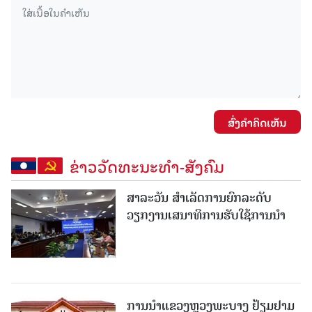
ສົ່ງຄໍາຄິດເຫັນ
ຂ່າວວັດທະນະທຳ-ສັງຄົມ
ສາລະວັນ ສໍາເລັດການຍົກລະດັບ
ວຽກງານເສນາທິການຮັບໃຊ້ການນໍາ
ການນຳແຂວງຫຼວງພະບາງ ຢ້ຽມ​ຢາມ