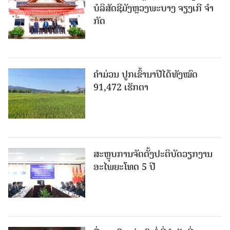
ບໍ​ລິ​ສັດຊີມັງຫຼວງພະບາງ ຈຽງເກີ ຈໍາ
ກັດ
ຄໍາມ່ວນ ປູກເຂົ້ານາປີໄດ້ທັງໝົດ
91,472 ເຮັກຕາ
ສະຫຼຸບການຈັດຕັ້ງປະຕິບັດວຽກງານ
ອະໄພຍະໂທດ 5 ປີ