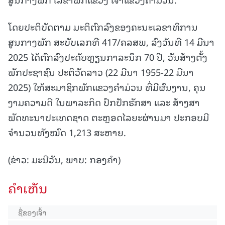
ໂດຍປະຕິບັດຕາມ ມະຕິຕົກລົງຂອງຄະນະເລຂາທິການ
ສູນກາງພັກ ສະບັບເລກທີ 417/ຄລສພ, ລົງວັນທີ 14 ມີນາ
2025 ໄດ້ຕົກລົງປະດັບຫຼຽນກາລະນຶກ 70 ປີ, ວັນສ້າງຕັ້ງ
ພັກປະຊາຊົນ ປະຕິວັດລາວ (22 ມີນາ 1955-22 ມີນາ
2025) ໃຫ້ສະມາຊິກພັກແຂວງຄໍາມ່ວນ ທີ່ມີຜົນງານ, ຄຸນ
ງາມຄວາມດີ ໃນພາລະກິດ ປົກປັກຮັກສາ ແລະ ສ້າງສາ
ພັດທະນາປະເທດຊາດ ຕະຫຼອດໄລຍະຜ່ານມາ ປະກອບມີ
ຈໍານວນທັງໝົດ 1,213 ສະຫາຍ.
(ຂ່າວ: ມະນີວັນ, ພາບ: ກອງຄໍາ)
ຄໍາເຫັນ