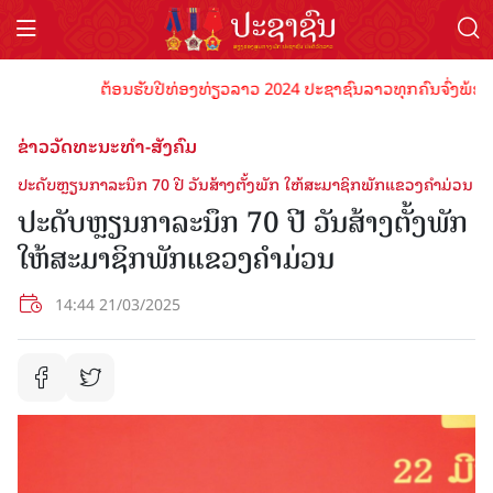
ຕ້ອນຮັບປີທ່ອງທ່ຽວລາວ 2024 ປະຊາຊົນລາວທຸກຄົນຈົ່ງພ້ອມເປັນເ
ຂ່າວວັດທະນະທຳ-ສັງຄົມ
ປະດັບຫຼຽນກາລະນຶກ 70 ປີ ວັນສ້າງຕັ້ງພັກ ໃຫ້ສະມາຊິກພັກແຂວງຄໍາມ່ວນ
ປະດັບຫຼຽນກາລະນຶກ 70 ປີ ວັນສ້າງຕັ້ງພັກ
ໃຫ້ສະມາຊິກພັກແຂວງຄໍາມ່ວນ
14:44 21/03/2025