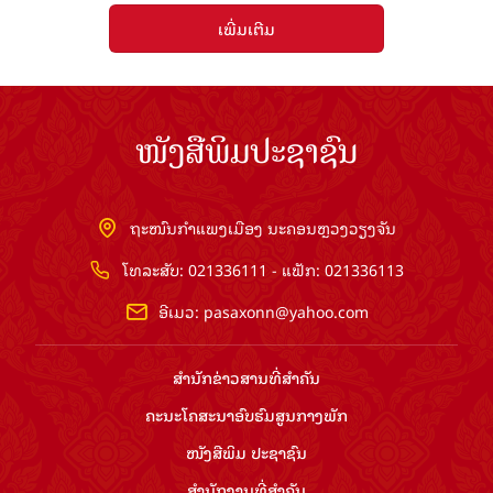
ເພີ່ມເຕີມ
ໜັງສືພິມປະຊາຊົນ
ຖະໜົນກຳແພງເມືອງ ນະຄອນຫຼວງວຽງຈັນ
ໂທລະສັບ: 021336111 - ແຟັກ: 021336113
ອີເມວ:
pasaxonn@yahoo.com
ສຳ​ນັກ​ຂ່າວ​ສານ​ທີ່​ສຳ​ຄັນ​
ຄະນະໂຄສະນາອົບຮົມ​ສູນ​ກາງ​ພັກ
ໜັງສືພິມ ປະ​ຊາ​ຊົນ
ສຳ​ນັກ​ງານ​ທີ່​ສຳ​ຄັນ