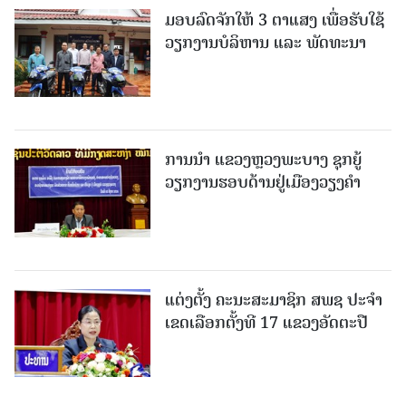
ມອບລົດຈັກໃຫ້ 3 ຕາແສງ ເພື່ອຮັບໃຊ້
ວຽກງານບໍລິຫານ ແລະ ພັດທະນາ
ການນຳ ແຂວງຫຼວງພະບາງ ຊຸກຍູ້
ວຽກງານຮອບດ້ານຢູ່ເມືອງວຽງຄໍາ
ແຕ່ງຕັ້ງ ຄະນະສະມາຊິກ ສພຊ ປະຈຳ
ເຂດເລືອກຕັ້ງທີ 17 ແຂວງອັດຕະປື