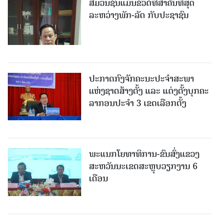
ສື່ມວນຊົນແມ່ນຂົວຕໍ່ທີ່ສໍາຄັນທີ່ສຸດ
ລະຫວ່າງພັກ-ລັດ ກັບປະຊາຊົນ
ປະກາດກົງຈັກຄະນະປະຈໍາສະພາ
ແຫ່ງຊາດສ້າງຕັ້ງ ແລະ ແຕ່ງຕັ້ງບຸກຄະ
ລາກອນປະຈໍາ 3 ເຂດເລືອກຕັ້ງ
ພະແນກໂຍທາທິການ-ຂົນສົ່ງແຂວງ
ສະຫວັນນະເຂດສະຫຼຸບວຽກງານ 6
ເດືອນ