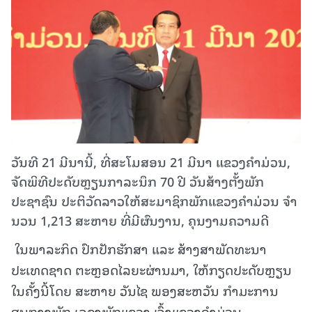
ວັນທີ 21 ມີນານີ້, ທີ່ສະໂມສອນ 21 ມີນາ ແຂວງຄໍາມ່ວນ,
ຈັດພິທີປະດັບຫຼຽນກາລະນຶກ 70 ປີ ວັນສ້າງຕັ້ງພັກ
ປະຊາຊົນ ປະຕິວັດລາວໃຫ້ສະມາຊິກພັກແຂວງຄໍາມ່ວນ ຈໍາ
ນວນ 1,213 ສະຫາຍ ທີ່ມີຜົນງານ, ຄຸນງາມຄວາມດີ
ໃນພາລະກິດ ປົກປັກຮັກສາ ແລະ ສ້າງສາພັດທະນາ
ປະເທດຊາດ ຕະຫຼອດໄລຍະຜ່ານມາ, ໃຫ້ກຽດປະດັບຫຼຽນ
ໃນຄັ້ງນີ້ໂດຍ ສະຫາຍ ວັນໄຊ ພອງສະຫວັນ ກໍາມະການ
ສູນກາງພັກ ເລຂາພັກແຂວງ ເຈົ້າແຂວງຄໍາມ່ວນ.