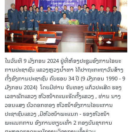
ໃນວັນທີ 9 ມັງກອນ 2024 ຢູ່ທີ່ຫ້ອງປະຊູມອົງການໄອຍະ
ການປະຊາຊົນ ແຂວງຫຼວງນ້ຳທາ ໄດ້ປາຖະກະຖາວັນສ້າງ
ຕັ້ງອົງການປະຊາຊົນ ຄົບຮອບ 34 ປີ (9 ມັງກອນ 1990 - 9
ມັງກອນ 2024) ໂດຍມີທ່ານ ຈັນທອງ ແກ້ວປະເສີດ ຮອງ
ເລຂາພັກແຂວງ ຫົວໜ້າຄະນະຈັດຕັ້ງແຂວງ , ທ່ານ ນາງ
ວອນແສງ ບົວດອກທອງ ຫົວໜ້າອົງການໄອຍະການ
ປະຊາຊົນແຂວງ ,ມີຫົວໜ້າພະແນກ - ຮອງຫົວໜ້າ
ພະແນກການ ອົງການທຽບເທົ່າ 2 ກອງບັນຊາການ
ຕະຫຼອດຮອດພະນັກງານວິຊາການເຂົ້າຮ່ວມ.