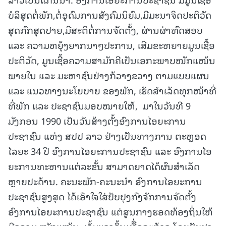
ບໍລິສຸດຕໍ່ພັກ,ຕໍ່ອຸດົມການສັງຄົມນິຍົມ,ມີມະນາຈິດປະຕິວັດ
ສຸດກົກສຸດປາຍ,ມີສະຕິຕໍ່ການຈັດຕັ້ງ, ຜ່ານຜ່າທົດສອບ
ແລະ ຄວາມຫຍຸ້ງຍາກນາໆປະການ, ເສີມຂະຫຍາຍມູນເຊື້ອ
ປະຕິວັດ, ມູນເຊື້ອຄວາມສາມັກຄີເປັນເອກະພາບໜັກແໜ້ນ
ພາຍໃນ ແລະ ມະຫາຊົນຢ່າງກ້ວາງຂວາງ ຕາມແບບແຜນ
ແລະ ແນວທາງນະໂຍບາຍ ຂອງພັກ, ເຮັດສຳເລັດທຸກໜ້າທີ່
ທີ່ພັກ ແລະ ປະຊາຊົນມອບໝາຍໃຫ້, ມາໃນວັນທີ 9
ມັງກອນ 1990 ເປັນວັນສ້າງຕັ້ງອົງການໄອຍະການ
ປະຊາຊົນ ແຫ່ງ ສປປ ລາວ ຢ່າງເປັນທາງການ ຕະຫຼອດ
ໄລຍະ 34 ປີ ອົງການໄອຍະການປະຊາຊົນ ແລະ ອົງການໄອ
ຍະການທະຫານແຕ່ລະຂັ້ນ ສາມາດຍາດໄດ້ຜົນສໍາເລັດ
ຫຼາຍປະດ້ານ. ຄະນະພັກ-ຄະນະນໍາ ອົງການໄອຍະການ
ປະຊາຊົນສູງສຸດ ໄດ້ເອົາໃຈໃສ່ປັບປຸງກົງຈັກການຈັດຕັ້ງ
ອົງການໄອຍະການປະຊາຊົນ ແຕ່ສູນກາງຮອດທ້ອງຖິ່ນໃຫ້