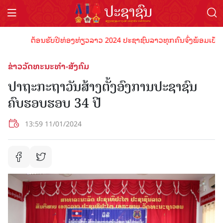
ຕ້ອນຮັບປີທ່ອງທ່ຽວລາວ 2024 ປະຊາຊົນລາວທຸກຄົນຈົ່ງພ້ອມເປັນເຈົ້າພ
ຂ່າວວັດທະນະທຳ-ສັງຄົມ
ປາຖະກະຖາວັນສ້າງຕັ້ງອົງການປະຊາຊົນ
ຄົບຮອບຮອບ 34 ປີ
13:59 11/01/2024