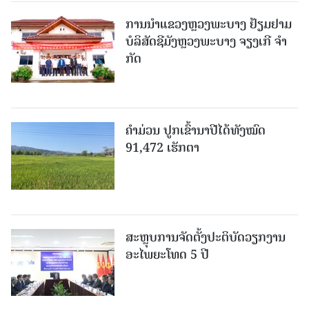
ການນຳແຂວງຫຼວງພະບາງ ຢ້ຽມ​ຢາມ
ບໍ​ລິ​ສັດຊີມັງຫຼວງພະບາງ ຈຽງເກີ ຈໍາ
ກັດ
ຄໍາມ່ວນ ປູກເຂົ້ານາປີໄດ້ທັງໝົດ
91,472 ເຮັກຕາ
ສະຫຼຸບການຈັດຕັ້ງປະຕິບັດວຽກງານ
ອະໄພຍະໂທດ 5 ປີ