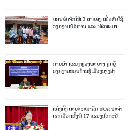
ມອບລົດຈັກໃຫ້ 3 ຕາແສງ ເພື່ອຮັບໃຊ້
ວຽກງານບໍລິຫານ ແລະ ພັດທະນາ
ການນຳ ແຂວງຫຼວງພະບາງ ຊຸກຍູ້
ວຽກງານຮອບດ້ານຢູ່ເມືອງວຽງຄໍາ
ແຕ່ງຕັ້ງ ຄະນະສະມາຊິກ ສພຊ ປະຈຳ
ເຂດເລືອກຕັ້ງທີ 17 ແຂວງອັດຕະປື