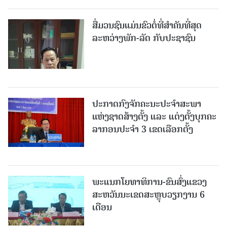
ສື່ມວນຊົນແມ່ນຂົວຕໍ່ທີ່ສໍາຄັນທີ່ສຸດ
ລະຫວ່າງພັກ-ລັດ ກັບປະຊາຊົນ
ປະກາດກົງຈັກຄະນະປະຈໍາສະພາ
ແຫ່ງຊາດສ້າງຕັ້ງ ແລະ ແຕ່ງຕັ້ງບຸກຄະ
ລາກອນປະຈໍາ 3 ເຂດເລືອກຕັ້ງ
ພະແນກໂຍທາທິການ-ຂົນສົ່ງແຂວງ
ສະຫວັນນະເຂດສະຫຼຸບວຽກງານ 6
ເດືອນ