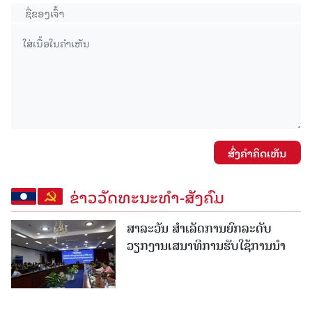
ສົ່ງຄໍາຄິດເຫັນ
ຂ່າວວັດທະນະທຳ-ສັງຄົມ
ສາລະວັນ ສໍາເລັດການຍົກລະດັບ
ວຽກງານເສນາທິການຮັບໃຊ້ການນໍາ