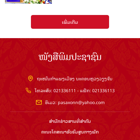
ເພີ່ມເຕີມ
ໜັງສືພິມປະຊາຊົນ
ຖະໜົນກຳແພງເມືອງ ນະຄອນຫຼວງວຽງຈັນ
ໂທລະສັບ: 021336111 - ແຟັກ: 021336113
ອີເມວ:
pasaxonn@yahoo.com
ສຳ​ນັກ​ຂ່າວ​ສານ​ທີ່​ສຳ​ຄັນ​
ຄະນະໂຄສະນາອົບຮົມ​ສູນ​ກາງ​ພັກ