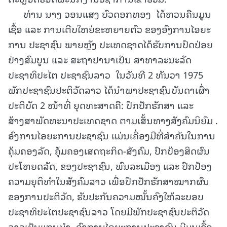
ທ່ານ ນາງ ວອນແສງ ບົວດອກທອງ ໄດ້ຫວນຄືນມູນ
ເຊື້ອ ແລະ ການເຕີບໃຫຍ່ຂະຫຍາຍຕົວ ຂອງອົງການໄອຍະ
ການ ປະຊາຊົນ ພາຍຫຼັງ ປະເທດຊາດໄດ້ຮັບການປົດປ່ອຍ
ຢ່າງສົມບູນ ແລະ ສະຖາປານາເປັນ ສາທາລະນະລັດ
ປະຊາທິປະໄຕ ປະຊາຊົນລາວ ໃນວັນທີ 2 ທັນວາ 1975
ພັກປະຊາຊົນປະຕິວັດລາວ ໄດ້ນໍາພາປະຊາຊົນບັນດາເຜົ່າ
ປະຕິບັດ 2 ໜ້າທີ່ ຍຸດທະສາດຄື: ປົກປັກຮັກສາ ແລະ
ສ້າງສາພັດທະນາປະເທດຊາດ ຕາມເສັ້ນທາງສັງຄົມນິຍົມ .
ອົງການໄອຍະການປະຊາຊົນ ແມ່ນເຄື່ອງມືທີ່ສໍາຄັນໃນການ
ຄຸ້ມຄອງລັດ, ຄຸ້ມຄອງເສດຖະກິດ-ສັງຄົມ, ປົກປ້ອງສິດຜົນ
ປະໂຫຍດລັດ, ຂອງປະຊາຊົນ, ພົນລະເມືອງ ແລະ ປົກປ້ອງ
ຄວາມຍຸຕິທຳໃນສັງຄົມລາວ ເພື່ອປົກປັກຮັກສາໝາກຜົນ
ຂອງການປະຕິວັດ, ຮັບປະກັນຄວາມໝັ້ນຄົງໃຫ້ລະບອບ
ປະຊາທິປະໄຕປະຊາຊົນລາວ ໂດຍມີພັກປະຊາຊົນປະຕິວັດ
ລາວເປັນແກນນໍາ. ອົງການໄອຍະການປະຊາຊົນ ມີມູນເຊື້ອ