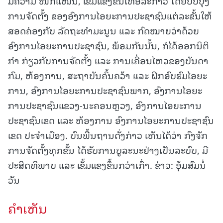
ມີຄວາມ ໜັກແໜ້ນ, ເຂັ້ມແຂງຂຶ້ນເທືື່ອລະກ້າວ ໂດຍປັບປຸງ
ການຈັດຕັ້ງ ຂອງອົງການໄອຍະການປະຊາຊົນແຕ່ລະຂັ້ນໃຫ້
ສອດຄ່ອງກັບ ລັດຖະທໍາມະນູນ ແລະ ກົດໝາຍວ່າດ້ວຍ
ອົງການໄອຍະການປະຊາຊົນ, ພ້ອມກັນນັ້ນ, ກໍໄດ້ອອກນິຕິ
ກໍາ ກ່ຽວກັບການຈັດຕັ້ງ ແລະ ການເຄື່ອນໄຫວຂອງບັນດາ
ກົມ, ຫ້ອງການ, ສະຖາບັນຄົ້ນຄວ້າ ແລະ ຝຶກອົບຮົມໄອຍະ
ການ, ອົງການໄອຍະການປະຊາຊົນພາກ, ອົງການໄອຍະ
ການປະຊາຊົນແຂວງ-ນະຄອນຫຼວງ, ອົງການໄອຍະການ
ປະຊາຊົນເຂດ ແລະ ຫ້ອງການ ອົງການໄອຍະການປະຊາຊົນ
ເຂດ ປະຈໍາເມືອງ. ບົນພື້ນຖານດັ່ງກ່າວ ເຫັນໄດ້ວ່າ ກົງຈັກ
ການຈັດຕັ້ງທຸກຂັ້ນ ໄດ້ຮັບການບູລະນະຢ່າງເປັນລະບົບ, ມີ
ປະສິດທິພາບ ແລະ ເຂັ້ມແຂງຂຶ້ນກວ່າເກົ່າ. ຂ່າວ: ອຸ້ມສົມນໍ່
ວັນ
ຄໍາເຫັນ