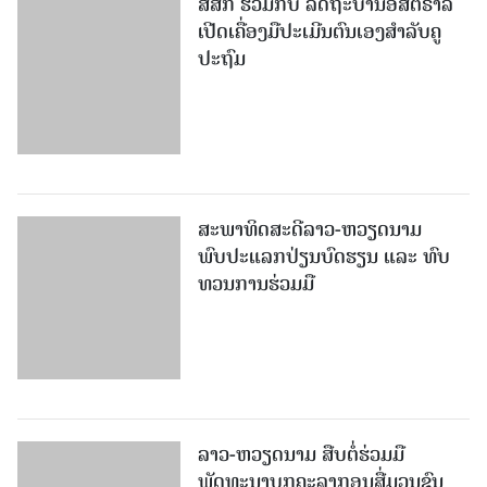
ສສກ ຮ່ວມກັບ ລັດຖະບານອົສຕຣາລີ
ເປີດເຄື່ອງມືປະເມີນຕົນເອງສຳລັບຄູ
ປະຖົມ
ສະພາທິດສະດີລາວ-ຫວຽດນາມ
ພົບປະແລກປ່ຽນບົດຮຽນ ແລະ ທົບ
ທວນການຮ່ວມມື
ລາວ-ຫວຽດ​ນາມ ສືບ​ຕໍ່​ຮ່ວມ​ມື
ພັດທະນາບຸກຄະລາກອນສື່ມວນຊົນ