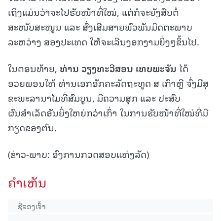
ເຖິງແມ່ນວ່າຈະໄປຮັບໜ້າທີ່ໃໝ່, ແຕ່ກໍຈະຍັງສືບຕໍ່
ສະໜັບສະໜູນ ແລະ ສົ່ງເສີມສາຍພົວພັນມິດຕະພາບ
ລະຫວ່າງ ສອງປະເທດ ໃຫ້ຈະເລີນງອກງາມຍິ່ງໆຂຶ້ນໄປ.
ໃນຕອນທ້າຍ,
ທ່ານ ວຽງທະວີສອນ ເທບພະຈັນ
ໄດ້
ອວຍພອນໃຫ້ ທ່ານເອກອັກຄະລັດຖະທູດ ສ ເກົາຫຼີ ຈົ່ງມີສຸ
ຂະພະລານາໄມທີ່ສົມບູນ, ມີຄວາມສຸກ ແລະ ປະສົບ
ຜົນສຳເລັດອັນຍິ່ງໃຫຍ່ກວ່າເກົ່າ ໃນການຮັບໜ້າທີ່ໃໝ່ທີ່ມີ
ກຽດຂອງຕົນ.
(ຂ່າວ-ພາບ: ອົງການກວດສອບແຫ່ງລັດ)
ຄໍາເຫັນ