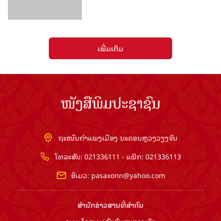
ເພີ່ມເຕີມ
ໜັງສືພິມປະຊາຊົນ
ຖະໜົນກຳແພງເມືອງ ນະຄອນຫຼວງວຽງຈັນ
ໂທລະສັບ: 021336111 - ແຟັກ: 021336113
ອີເມວ:
pasaxonn@yahoo.com
ສຳ​ນັກ​ຂ່າວ​ສານ​ທີ່​ສຳ​ຄັນ​