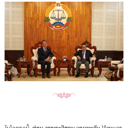
ໃນໂອກາດນີ້,
ທ່ານ ວຽງທະວີສອນ ເທບພະຈັນ
ໄດ້ສະແດງ