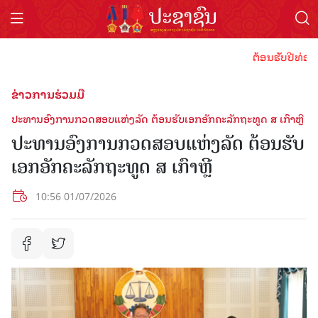
ຕ້ອນຮັບປີທ່ອງທ່ຽວ
ຂ່າວການຮ່ວມມື
ປະທານອົງການກວດສອບແຫ່ງລັດ ຕ້ອນຮັບເອກອັກຄະລັກຖະທູດ ສ ເກົາຫຼີ
ປະທານອົງການກວດສອບແຫ່ງລັດ ຕ້ອນຮັບ
ເອກອັກຄະລັກຖະທູດ ສ ເກົາຫຼີ
10:56 01/07/2026