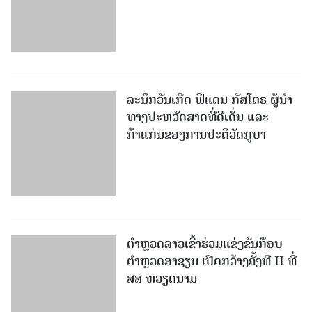
ລະນຶກວັນເກີດ ຟິແດນ ກັສໂຕຣ ຜູ້ນຳ
ທາງປະຫວັດສາດທີ່ດີເດັ່ນ ແລະ
ກ້າແກ່ນຂອງການປະຕິວັດກູບາ
ຕຳຫຼວດລາວເຂົ້າຮ່ວມແຂ່ງຂັນກ໊ອບ
ຕຳຫຼວດອາຊຽນ ເປີດກວ້າງຄັ້ງທີ II ທີ່
ສສ ຫວຽດນາມ