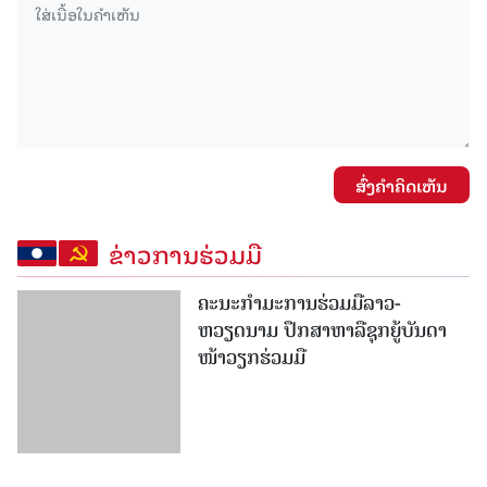
ສົ່ງຄໍາຄິດເຫັນ
ຂ່າວການຮ່ວມມື
ຄະນະກໍາມະການຮ່ວມມືລາວ-
ຫວຽດນາມ ປຶກສາຫາລືຊຸກຍູ້ບັນດາ
ໜ້າວຽກຮ່ວມມື