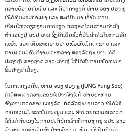
ຄວາມຍ້ອງຍໍຊົມເຊີຍ ແລະ ຕີລາຄາສູງຕໍ່
ທ່ານ ຈອງ ຢອງ ຊູ
ທີ່ໄດ້ທຸ້ມເທເຫື່ອແຮງ ແລະ ສະຕິປັນຍາ ເຂົ້າໃນການ
ເຄື່ອນໄຫວວຽກງານການທູດ ຕະຫຼອດໄລຍະການດຳລົງ
ຕຳແໜ່ງຢູ່ ສປປ ລາວ ຊຶ່ງໄດ້ເປັນຂົວຕໍ່ອັນສຳຄັນໃນການຮັດ
ແໜ້ນ ແລະ ເສີມຂະຫຍາຍສາຍພົວພັນມິດຕະພາບ ແລະ
ການຮ່ວມມືອັນດີງາມ ລະຫວ່າງ ສອງລັດຖະ ບານ ກໍຄື
ປະຊາຊົນສອງຊາດ ລາວ-ເກົາຫຼີ ໃຫ້ໄດ້ຮັບການພັດທະນາ
ຂຶ້ນຢ່າງຕໍ່ເນື່ອງ.
ໂອກາດດຽວກັນ,
ທ່ານ ຈອງ ຢອງ ຊູ (
JUNG Yung Soo)
ກໍໄດ້ສະແດງຄວາມຂອບໃຈຢ່າງຈິງໃຈຕໍ່ ທ່ານປະທານ
ອົງການກວດສອບແຫ່ງລັດ, ກໍຄືລັດຖະບານລາວ ທີ່ໄດ້ໃຫ້
ການຮ່ວມມື, ສະໜັບສະໜູນ ແລະ ອຳນວຍຄວາມສະດວກ
ໃຫ້ແກ່ຕົນເອງໃນການປະຕິບັດໜ້າທີ່ການທູດຢູ່ ສປປ ລາວ
ຈົນສາມາດສຳເລັດຜົນຢ່າງຈົບງາມ. ພ້ອມທັງຢືນຢັນວ່າ