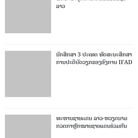
ລາວ
ນັກສຶກສາ 3 ປະເທດ ທັດ​ສະ​ນະ​ສຶກ​ສາ
ການປະຕິບັດວຽກຂອງອົງການ IFAD
ທະຫານຊາຍເເດນ ລາວ-ຫວຽດນາມ
ກວດກາຫຼັກໝາຍຊາຍແດນຮ່ວມກັນ