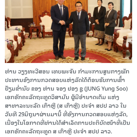
ທ່ານ ວຽງທະວີສອນ ເທບພະຈັນ ກໍາມະການສູນກາງພັກ
ປະທານອົງການກວດສອບແຫ່ງລັດໄດ້ຕ້ອນຮັບການເຂົ້າ
ຢ້ຽມຂໍ່ານັບ ຂອງ ທ່ານ ຈອງ ຢອງ ຊູ (JUNG Yung Soo)
ເອກອັກຄະລັດຖະທູດວິສາມັນ ຜູ້ມີອຳນາດເຕັມ ແຫ່ງ
ສາທາລະນະລັດ ເກົາຫຼີ (ສ ເກົາຫຼີ) ປະຈຳ ສປປ ລາວ ໃນ
ວັນທີ 29ມິຖຸນາຜ່ານມານີ້ ທີ່ອົງການກວດສອບແຫ່ງລັດ,
ເນື່ອງໃນໂອກາດທີ່ທ່ານໄດ້ສຳເລັດການປະຕິບັດໜ້າທີ່ເປັນ
ເອກອັກຄະລັດຖະທູດ ສ ເກົາຫຼີ ປະຈຳ ສປປ ລາວ.