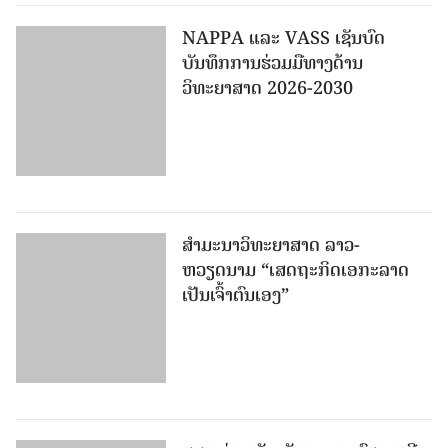
NAPPA ແລະ VASS ເຊັນບົດ
ບັນທຶກການຮ່ວມມືທາງດ້ານ
ວິທະຍາສາດ 2026-2030
ສຳມະນາວິທະຍາສາດ ລາວ-
ຫວຽດນາມ “ເສດຖະກິດເອກະລາດ
ເປັນເຈົ້າຕົນເອງ”