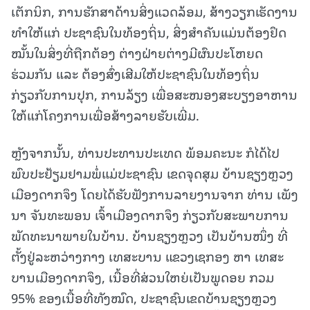
ເຕັກນິກ, ການຮັກສາດ້ານສິ່ງແວດລ້ອມ, ສ້າງວຽກເຮັດງານ
ທໍາໃຫ້ແກ່ ປະຊາຊົນໃນທ້ອງຖິ່ນ, ສິ່ງສໍາຄັນແມ່ນຕ້ອງຢຶດ
ໝັ້ນໃນສິ່ງທີ່ຖືກຕ້ອງ ຕ່າງຝ່າຍຕ່າງມີຜົນປະໂຫຍດ
ຮ່ວມກັນ ແລະ ຕ້ອງສົ່ງເສີມໃຫ້ປະຊາຊົນໃນທ້ອງຖິ່ນ
ກ່ຽວກັບການປຸກ, ການລ້ຽງ ເພື່ອສະໜອງສະບຽງອາຫານ
ໃຫ້ແກ່ໂຄງການເພື່ອສ້າງລາຍຮັບເພີ່ມ.
ຫຼັງຈາກນັ້ນ, ທ່ານປະທານປະເທດ ພ້ອມຄະນະ ກໍໄດ້ໄປ
ພົບປະຢ້ຽມຢາມພໍ່ແມ່ປະຊາຊົນ ເຂດຈຸດສຸມ ບ້ານຊຽງຫຼວງ
ເມືອງດາກຈຶງ ໂດຍໄດ້ຮັບຟັງການລາຍງານຈາກ ທ່ານ ເພັງ
ນາ ຈັນທະພອນ ເຈົ້າເມືອງດາກຈຶງ ກ່ຽວກັບສະພາບການ
ພັດທະນາພາຍໃນບ້ານ. ບ້ານຊຽງຫຼວງ ເປັນບ້ານໜຶ່ງ ທີ່
ຕັ້ງຢູ່ລະຫວ່າງກາງ ເທສະບານ ແຂວງເຊກອງ ຫາ ເທສະ
ບານເມືອງດາກຈຶງ, ເນື້ອທີ່ສ່ວນໃຫຍ່ເປັນພູດອຍ ກວມ
95% ຂອງເນື້ອທີ່ທັງໝົດ, ປະຊາຊົນເຂດບ້ານຊຽງຫຼວງ