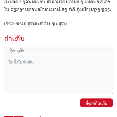
ປະເທດ ຍັງໄດ້ມອບທຶນສົມທົບຈໍານວນໜຶ່ງ ເພື່ອນໍາໃຊ້ເຂົ້າ
ໃນ ວຽກງານການພັດທະນາເມືອງ ກໍຄື ກຸ່ມບ້ານຊຽງຫຼວງ.
(ຂ່າວ-ພາບ: ສຸກສະຫວັນ ພຸນສຸກ)
ຄໍາເຫັນ
ສົ່ງຄໍາຄິດເຫັນ