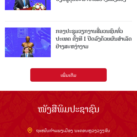
ກອງປະຊຸມວຽກງານສື່ມວນຊົນທົ່ວ
ປະເທດ ຄັ້ງທີ I ປິດລົງດ້ວຍຜົນສໍາເລັດ
ຢ່າງສະຫງ່າງາມ
ເພີ່ມເຕີມ
ໜັງສືພິມປະຊາຊົນ
ຖະໜົນກຳແພງເມືອງ ນະຄອນຫຼວງວຽງຈັນ