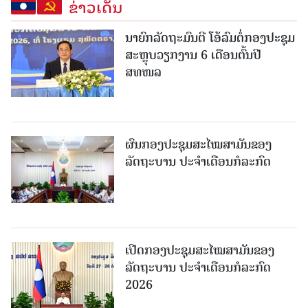
ຂ່າວເດັ່ນ
ນາຍົກລັດຖະມົນຕີ ໂອ້ລົມຕໍ່ກອງປະຊຸມ
ສະຫຼຸບວຽກງານ 6 ເດືອນຕົ້ນປີ
ສທໜລ
ຜົນກອງປະຊຸມສະໄໝສາມັນຂອງ
ລັດຖະບານ ປະຈຳເດືອນກໍລະກົດ
ເປີດກອງປະຊຸມສະໄໝສາມັນຂອງ
ລັດຖະບານ ປະຈໍາເດືອນກໍລະກົດ
2026