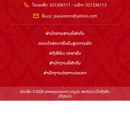
ໂທລະສັບ: 021336111 - ແຟັກ: 021336113
ອີເມວ:
pasaxonn@yahoo.com
ສຳ​ນັກ​ຂ່າວ​ສານ​ທີ່​ສຳ​ຄັນ​
ຄະນະໂຄສະນາອົບຮົມ​ສູນ​ກາງ​ພັກ
ໜັງສືພິມ ປະ​ຊາ​ຊົນ
ສຳ​ນັກ​ງານ​ທີ່​ສຳ​ຄັນ
ສຳ​ນັກ​ງານ​ປະ​ທານ​ປະ​ເທດ
ລິຂະສິດ ©2026 www.pasaxon.org.la. ສະຫງວນໄວ້ເຊິງສິດ
ທັງຫມົດ