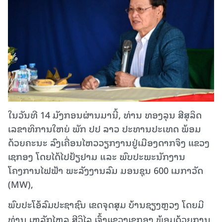
ໃນວັນທີ 14 ມັງກອນຜ່ານມານີ້, ທ່ານ ທອງລຸນ ສີສຸລິດ
ເລຂາທິການໃຫຍ່ ພັກ ປປ ລາວ ປະທານປະເທດ ພ້ອມ
ດ້ວຍຄະນະ ລົງເຄື່ອນໄຫວວຽກງານຢູ່ເມືອງດາກຈຶງ ແຂວງ
ເຊກອງ ໂດຍໄດ້ໄປຢ້ຽຢາມ ແລະ ພົບປະພະນັກງານ
ໂຄງການໄຟຟ້າ ພະລັງງານລົມ ມອນຊຸນ 600 ເມກາວັດ
(MW),
ພົບປະໂອ້ລົມປະຊາຊົນ ເຂດຈຸດສຸມ ບ້ານຊຽງຫຼວງ ໂດຍມີ
ທ່ານ ເຫລັກໄຫລ ສີວິໄລ ເຈົ້າແຂວງເຊກອງ ພ້ອມດ້ວຍການ