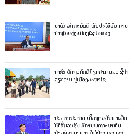
ນາຍົກລັດຖະມົນຕີ ພົບປະໂອ້ລົມ ການ
ນຳຫຼັກແຫຼ່ງເມືອງໄຊບົວທອງ
ນາຍົກລັດຖະມົນຕີຢ້ຽມຢາມ ແລະ ຊີ້ນຳ
ວຽກງານ ຢູ່ເມືອງມະຫາໄຊ
ປະທານປະເທດ ເນັ້ນຫຼາຍບັນຫາເພື່ອ
ໃຫ້ສື່ມວນຊົນ ມີການພັດທະນາຫັນ
ປ່ຽນສູ່ຄຸນນະພາບໃໝ່ຢ່າງແຂງແຮງ