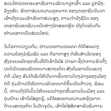
ສວນໃຫຍ່ປະກອບອາຊີບການເຮັດນາປູກເຂົ້າ ແລະ ປູກຝັງ-
ລ້ຽງສັດ. ອັດຕາສ່ວນຄວາມທຸກຍາກ ຂອງປະຊາຊົນບັນດາ
ເຜົ່າຍັງກວມເອົາອັດຕາສ່ວນສູງ, ການດໍາລົງຊີວິດ ຂອງ
ປະຊາຊົນເຂດຊົນນະບົດຫ່າງໄກສອກຫຼີກ ຍັງຕິດພັນກັບ
ທຳມະຊາດເປັນສ່ວນໃຫຍ່.
ໃນໂອກາດດຽວກັນ, ທ່ານປະທານປະເທດ ກໍໄດ້ສະແດງ
ຄວາມຍ້ອງຍໍຊົມເຊີຍ ແລະ ຕີລາຄາສູງ ຕໍ່ຜົນສໍາເລັດຂອງ
ອົງຄະນະພັກທຸກຂັ້ນທີ່ໄດ້ເອົາໃຈໃສ່ ນໍາພາ-ຊີ້ນໍາການຈັດຕັ້ງ
ປະຕິບັດແຜນພັດທະນາເສດຖະກິດ-ສັງຄົມພາຍໃນແຂວງ
ກໍຄື ເມືອງ ອັນໄດ້ເຮັດໃຫ້ບັນດາພື້ນຖານໂຄງລ່າງຂອງເມືອງ
ກໍຄື ກຸ່ມບ້ານໄດ້ຮັບການພັດທະນາດີຂຶ້ນເປັນກ້າວໆ. ພ້ອມ
ນີ້, ທ່ານຍັງໄດ້ເນັ້ນໃຫ້ຄະນະນໍາທຸກຂັ້ນພາຍໃນເມືອງ ແລະ
ກຸ່ມບ້ານ ເອົາໃຈໃສ່ຊຸກຍູ້, ແກ້ໄຂສະພາບຄວາມຫຍຸ້ງຍາກ
ດ້ານເສດຖະກິດ ໃນປັດຈຸບັນ, ເອົາໃຈໃສ່ສຶກສາອົບຮົມການ