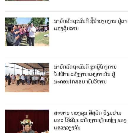
ນາຍົກລັດຖະມົນຕີ ຊີ້ນຳວຽກງານ ຢູ່ຕາ
ແສງຕຸ້ມລານ
ນາຍົກລັດຖະມົນຕີ ຊຸກຍູ້ໂຄງການ
ໄຟຟ້າພະລັງງານແສງຕາເວັນ ຢູ່
ນະຄອນໄກສອນ ພົມວິຫານ
ສະຫາຍ ທອງລຸນ ສີສຸລິດ ຢ້ຽມຢາມ
ແລະ ໂອ້ລົມພະນັກງານຫຼັກແຫຼ່ງ ຂອງ
ແຂວງວຽງຈັນ