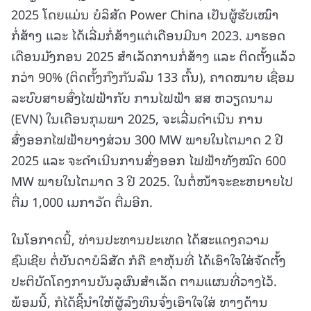
2025 ໂດຍແມ່ນ ບໍລິສັດ Power China ເປັນຜູ້ຮັບເໝົາ
ກໍ່ສ້າງ ແລະ ໄດ້ເລີ່ມກໍ່ສ້າງແຕ່ເດືອນມີນາ 2023. ມາຮອດ
ເດືອນມັງກອນ 2025 ສໍາເລັດການກໍ່ສ້າງ ແລະ ຕິດຕັ້ງແລ້ວ
ກວ່າ 90% (ຕິດຕັ້ງກົງກັນລົມ 133 ຕົ້ນ), ຄາດໝາຍ ເຊື່ອມ
ລະບົບສາຍສົ່ງໄຟຟ້າກັບ ການໄຟຟ້າ ສສ ຫວຽດນາມ
(EVN) ໃນເດືອນກຸມພາ 2025, ຈະເລີ່ມດໍາເນີນ ການ
ສົ່ງອອກໄຟຟ້າບາງສ່ວນ 300 MW ພາຍໃນໄຕມາດ 2 ປີ
2025 ແລະ ຈະດໍາເນີນການສົ່ງອອກ ໄຟຟ້າທັງໝົດ 600
MW ພາຍໃນໄຕມາດ 3 ປີ 2025. ໃນຕໍ່ໜ້າຈະຂະຫຍາຍໄປ
ຕື່ມ 1,000 ເມກາວັດ ຕື່ມອີກ.
ໃນໂອກາດນີ້, ທ່ານປະທານປະເທດ ໄດ້ສະແດງຄວາມ
ຊົມເຊີຍ ຕໍ່ບັນດາບໍລິສັດ ກໍຄື ຂາຫຸ້ນທີ່ ໄດ້ເອົາໃຈໃສ່ຈັດຕັ້ງ
ປະຕິບັດໂຄງການບັນລຸຜົນສໍາເລັດ ຕາມແຜນທີ່ວາງໄວ້.
ພ້ອມນີ້, ກໍໄດ້ຊີ້ນໍາໃຫ້ຜູ້ລົງທຶນຈົ່ງເອົາໃຈໃສ່ ທາງດ້ານ