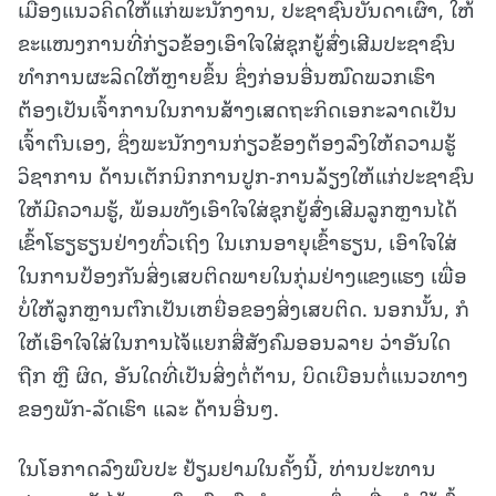
ເມືອງແນວຄິດໃຫ້ແກ່ພະນັກງານ, ປະຊາຊົນບັນດາເຜົ່າ, ໃຫ້
ຂະແໜງການທີ່ກ່ຽວຂ້ອງເອົາໃຈໃສ່ຊຸກຍູ້ສົ່ງເສີມປະຊາຊົນ
ທໍາການຜະລິດໃຫ້ຫຼາຍຂຶ້ນ ຊຶ່ງກ່ອນອື່ນໝົດພວກເຮົາ
ຕ້ອງເປັນເຈົ້າການໃນການສ້າງເສດຖະກິດເອກະລາດເປັນ
ເຈົ້າຕົນເອງ, ຊຶ່ງພະນັກງານກ່ຽວຂ້ອງຕ້ອງລົງໃຫ້ຄວາມຮູ້
ວິຊາການ ດ້ານເຕັກນິກການປູກ-ການລ້ຽງໃຫ້ແກ່ປະຊາຊົນ
ໃຫ້ມີຄວາມຮູ້, ພ້ອມທັງເອົາໃຈໃສ່ຊຸກຍູ້ສົ່ງເສີມລູກຫຼານໄດ້
ເຂົ້າໂຮຽຮຽນຢ່າງທົ່ວເຖິງ ໃນເກນອາຍຸເຂົ້າຮຽນ, ເອົາໃຈໃສ່
ໃນການປ້ອງກັນສິ່ງເສບຕິດພາຍໃນກຸ່ມຢ່າງແຂງແຮງ ເພື່ອ
ບໍ່ໃຫ້ລູກຫຼານຕົກເປັນເຫຍື່ອຂອງສິ່ງເສບຕິດ. ນອກນັ້ນ, ກໍ
ໃຫ້ເອົາໃຈໃສ່ໃນການໄຈ້ແຍກສື່ສັງຄົມອອນລາຍ ວ່າອັນໃດ
ຖືກ ຫຼື ຜິດ, ອັນໃດທີ່ເປັນສິ່ງຕໍ່ຕ້ານ, ບິດເບືອນຕໍ່ແນວທາງ
ຂອງພັກ-ລັດເຮົາ ແລະ ດ້ານອື່ນໆ.
ໃນໂອກາດລົງພົບປະ ຢ້ຽມຢາມໃນຄັ້ງນີ້, ທ່ານປະທານ