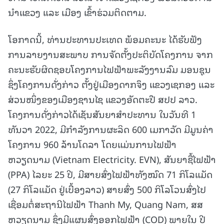
ນໍາແຂວງ ແລະ ເມືອງ ເຂົ້າຮ່ວມຕິດຕາມ.
ໂອກາດນີ້, ທ່ານປະທານປະເທດ ພ້ອມຄະນະ ໄດ້ຮັບຟັງ
ການລາຍງານສະພາບ
ການຈັດຕັ້ງປະຕິບັດໂຄງການ ຈາກ
ຄະນະຮັບຜິດຊອບໂຄງການໄຟຟ້າພະລັງງານລົມ ມອນຊຸນ
ຊຶ່ງໂຄງການດັ່ງກ່າວ ຕັ້ງຢູ່ເມືອງດາກຈຶງ ແຂວງເຊກອງ ແລະ
ສ່ວນໜຶ່ງຂອງເມືອງຊານໄຊ ແຂວງອັດຕະປື ສປປ ລາວ.
ໂຄງການດັ່ງກ່າວໄດ້ເຊັນສັນຍາສໍາປະທານ ໃນວັນທີ 1
ທັນວາ 2022, ມີກໍາລັງການຜະລິດ 600 ເມກາວັດ ມີມູນຄ່າ
ໂຄງການ 960 ລ້ານໂດລາ ໂດຍແມ່ນການໄຟຟ້າ
ຫວຽດນາມ (Vietnam Electricity. EVN), ສັນຍາຊື້ໄຟຟ້າ
(PPA) ໄລຍະ 25 ປີ, ມີສາຍສົ່ງໄຟຟ້າທັງໝົດ 71 ກິໂລແມັດ
(27 ກິໂລແມັດ ຢູ່ເບື້ອງລາວ) ສາຍສົ່ງ 500 ກິໂລໂວນສົ່ງໄປ
ເຊື່ອມຕໍ່ສະຖານີໄຟຟ້າ Thanh My, Quang Nam, ສສ
ຫວຽດນາມ ຊຶ່ງມີແຜນສົ່ງອອກໄຟຟ້າ (COD) ພາຍໃນ ປີ