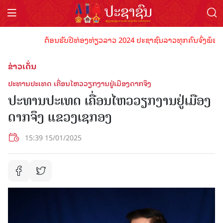
ຕ້ອນຮັບປີທ່ອງທ່ຽວລາວ 2024 ປະຊາຊົນລາວທຸກຄົນຈົ່ງພ້ອມເປັນເ
ຂ່າວເດັ່ນ
ປະທານປະເທດ ເຄື່ອນໄຫວວຽກງານຢູ່ເມືອງດາກຈຶງ
ປະທານປະເທດ ເຄື່ອນໄຫວວຽກງານຢູ່ເມືອງ
ດາກຈຶງ ແຂວງເຊກອງ
15:39 15/01/2025