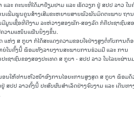
 ແລະ ຄະນະທີ່ໄດ້ມາຢ້ຽມຢາມ ແລະ ເຮັດວຽກ ຢູ່ ສປປ ລາວ ໃນຄັ
15.040(07-08-20
ຕໍ່ການເພີ່ມພູນຄູນສ້າງເສີມຂະຫຍາຍສາຍພົວພັນມິດຕະພາບ ຖານ
ີມູນເຊື້ອທີ່ດີງາມ ລະຫ່ວາງສອງພັກ-ສອງລັດ ກໍຄືປະຊາຊົນສ
ມີຄວາມແໜ້ນແຟ້ນຍິ່ງໆຂຶ້ນ.
 ແຫ່ງ ສ ກູບາ ກໍໄດ້ສະແດງຄວາມຂອບໃຈຢ່າງສູງຕໍ່ກັບການຕ້
ຫຍ່ໃນຄັ້ງນີ້ ພ້ອມທັງລາຍງານສະພາບການຮ່ວມມື ແລະ ການ
ປະຊາຊົນຂອງສອງປະເທດ ສ ກູບາ - ສປປ ລາວ ໃນໄລຍະຜ່ານມ
ອນໃຫ້ທ່ານຫົວໜ້າອົງການໄອຍະການສູງສຸດ ສ ກູບາ ພ້ອມດ້
ຢູ່ ສປປ ລາວຄັ້ງນີ້ ປະສົບຜົນສໍາເລັດຢ່າງຈົບງາມ ແລະ ເດີນທາ
.