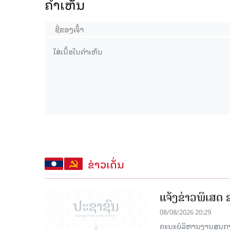
ຄໍາເຫັນ
ຂ່າວເດັ່ນ
ແຈ້ງຂ່າວພິເສດ
08/08/2026 20:29
ຄະນະບໍລິຫານງານສູນກ