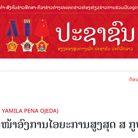
ຳ-ສັງຄົມ
ຂ່າວສືກສາ-ກິລາ
ຂ່າວຕ່າງປະເທດ
ຂ່າວທ່ອງທ່ຽວ
ຂ່າວການຮ່ວມມື
Logi
ຕ້ອນຮັບປີທ່ອ
RS YAMILA PENA OJEDA)
້າອົງການໄອຍະການສູງສຸດ ສ ກູ