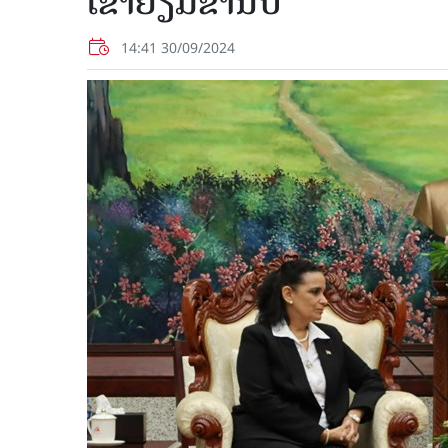
ເຂົ້າຢ້ຽມຂໍ່ານັບ
14:41 30/09/2024