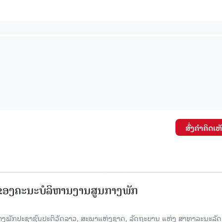
ສົ່ງຄໍາຄິດເຫ
 ຂອງຄະນະບໍລິຫານງານສູນກາງພັກ
າງພັກປະຊາຊົນປະຕິວັດລາວ, ສະພາແຫ່ງຊາດ, ລັດຖະບານ ແຫ່ງ ສາທາລະນະລັດ