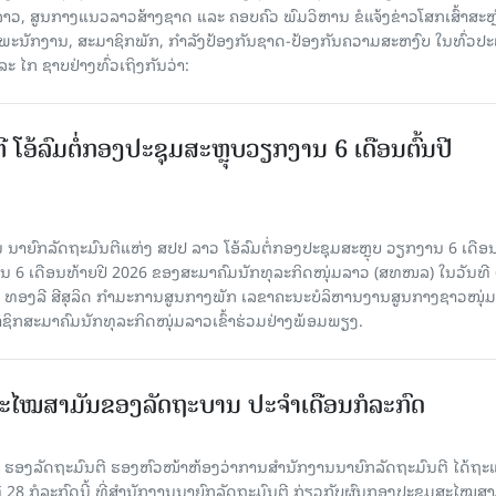
າວ, ສູນກາງແນວລາວສ້າງຊາດ ແລະ ຄອບຄົວ ພົມວິຫານ ຂໍແຈ້ງຂ່າວໂສກເສົ້າສະຫຼ
, ພະນັກງານ, ສະມາຊິກພັກ, ກຳລັງປ້ອງກັນຊາດ-ປ້ອງກັນຄວາມສະຫງົບ ໃນທົ່ວປ
ແລະ ໄກ ຊາບຢ່າງທົ່ວເຖິງກັນວ່າ:
ີ ໂອ້ລົມຕໍ່ກອງປະຊຸມສະຫຼຸບວຽກງານ 6 ເດືອນຕົ້ນປີ
ນາຍົກລັດຖະມົນຕີແຫ່ງ ສປປ ລາວ ໂອ້ລົມຕໍ່ກອງປະຊຸມສະຫຼຸບ ວຽກງານ 6 ເດືອນ
 6 ເດືອນທ້າຍປີ 2026 ຂອງສະມາຄົມນັກທຸລະກິດໜຸ່ມລາວ (ສທໜລ) ໃນວັນທີ 
ານ ທອງລີ ສີສຸລິດ ກໍາມະການສູນກາງພັກ ເລຂາຄະນະບໍລິຫານງານສູນກາງຊາວໜຸ່ມ
ຊິກສະມາຄົມນັກທຸລະກິດໜຸ່ມລາວເຂົ້າຮ່ວມຢ່າງພ້ອມພຽງ.
ະໄໝສາມັນຂອງລັດຖະບານ ປະຈຳເດືອນກໍລະກົດ
ັນ ຮອງລັດຖະມົນຕີ ຮອງຫົວໜ້າຫ້ອງວ່າການສໍານັກງານນາຍົກລັດຖະມົນຕີ ໄດ້ຖະ
ທີ 28 ກໍລະກົດນີ້ ທີ່ສໍານັກງານນາຍົກລັດຖະມົນຕີ ກ່ຽວກັບຜົນກອງປະຊຸມສະໄໝສາ