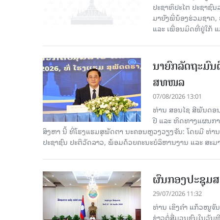
ປະຊາທິປະໄຕ ປະຊາຊົນລ
ມາຍັງພີ່ນ້ອງຮ່ວມຊາດ
ແລະ ເພື່ອນມິດທີ່ຢູ່ໃກ້ 
ນາຍົກລັດຖະມົນຕ
ສທໜລ
07/08/2026 13:01
ທ່ານ ສອນໄຊ ສີພັນດອນ 
ປີ ແລະ ທິດທາງແຜນການ
ສິງຫາ ນີ້ ທີ່ໂຮງແຮມສຸພັດຕາ ນະຄອນຫຼວງວຽງຈັນ: ໂດຍມີ ທ່
ປະຊາຊົນ ປະຕິວັດລາວ, ພ້ອມດ້ວຍຄະນະບໍລິຫານງານ ແລະ ສະມາ
ຜົນກອງປະຊຸມສ
29/07/2026 11:32
ທ່ານ ເຂິງຄໍາ ແກ້ວໜູຈ
ຂ່າວຕໍ່ສື່ມວນຊົນໃນວັນ