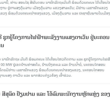
ານມານີ້, ທ່ານ ສອນໄຊ ສີພັນດອນ ນາຍົກລັດຖະມົນຕີ ພ້ອມດ້ວຍຄະນະ ໄດ້ເຄື່ອນ
ກງານ ຢູ່ຕາແສງຕຸ້ມລານ ເມືອງຕຸ້ມລານ ແຂວງສາລະວັນ; ມີທ່ານ ເລຂາພັກແຂວງ
ວງ ພ້ອມດ້ວຍຄະນະນຳຂອງແຂວງ, ເມືອງຕຸ້ມລານ ແລະ ປະຊາຊົນພາຍໃນເມືອງ
ຕີ ຊຸກຍູ້ໂຄງການໄຟຟ້າພະລັງງານແສງຕາເວັນ ຢູ່ນະຄອນ
ານ
 ນາຍົກລັດຖະ ມົນຕີ ພ້ອມຄະນະ ໄດ້ເຄື່ອນໄຫວຕິດຕາມ ແລະ ຊຸກຍູ້ໂຄງການໄຟຟ
0 MW ຢູ່ເຂດບ້ານທ່າສະໂນ, ບ້ານບຶງທະເລ ແລະ ບ້ານນໍ້າບໍ່, ນະຄອນໄກສອນ
ນ​ມາ, ໂດຍມີທ່ານ ເລຂາພັກແຂວງ ພ້ອມດ້ວຍຄະນະນຳຂອງແຂວງ, ນະຄອນໄກສອນ
ງານແສງ ຕາເວັນ ແລະ ພາກສ່ວນກ່ຽວຂ້ອງ ເຂົ້າຮ່ວມ.
ີສຸລິດ ຢ້ຽມຢາມ ແລະ ໂອ້ລົມພະນັກງານຫຼັກແຫຼ່ງ ຂອ