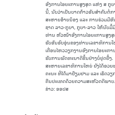
ອົງການໄອຍະການສູງສຸດ ແຫ່ງ ສ ກູບາ
ນີ້, ນັບວ່າເປັນບາດກ້າວອັນສໍາຄັນ
ສະຫາຍອ້າຍນ້ອງ ແລະ ການຮ່ວມມືອັນມ
ຊາດ ລາວ-ກູບາ, ກູບາ-ລາວ ໃຫ້ນັບມື້
ທ່ານ ຫົວໜ້າອົງການໄອຍະການສູງສຸດ
ຮັບອັນອົບອຸ່ນຂອງທ່ານເລຂາທິການໃ
ເຄື່ອນໄຫວວຽກງານອົງການໄອຍະການ
ຮັບການພັດທະນາດີຂຶ້ນຢ່າງບໍ່ຢຸດຢັ້ງ.
ສະຫາຍເລຂາທິການໃຫຍ່ ຍັງໄດ້ອວຍພ
ຄະນະ ທີ່ໄດ້ມາຢ້ຽມຢາມ ແລະ ເຮັດວຽກ
ຄືນປະເທດດ້ວຍຄວາມສະຫັວດດີພາບ
ຂ່າວ: ອອປສ