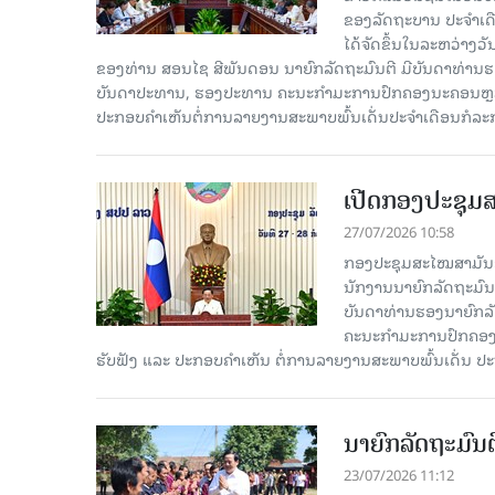
ຂອງລັດຖະບານ ປະຈຳເດ
ໄດ້ຈັດຂຶ້ນໃນລະຫວ່າງວ
ຂອງທ່ານ ສອນໄຊ ສີພັນດອນ ນາຍົກລັດຖະມົນຕີ ມີບັນດາທ່ານຮອງ
ບັນດາປະທານ, ຮອງປະທານ ຄະນະກຳມະການປົກຄອງນະຄອນຫຼວງວຽ
ປະກອບຄຳເຫັນຕໍ່ການລາຍງານສະພາບພົ້ນເດັ່ນປະຈຳເດືອນກໍລະ
ເປີດກອງປະຊຸມສ
27/07/2026 10:58
ກອງປະຊຸມສະໄໝສາມັນຂອງ
ນັກງານນາຍົກລັດຖະມົນ
ບັນດາທ່ານຮອງນາຍົກລັດ
ຄະນະກຳມະການປົກຄອງນ
ຮັບຟັງ ແລະ ປະກອບຄຳເຫັນ ຕໍ່ການລາຍງານສະພາບພົ້ນເດັ່ນ ປ
ນາຍົກລັດຖະມົນຕ
23/07/2026 11:12