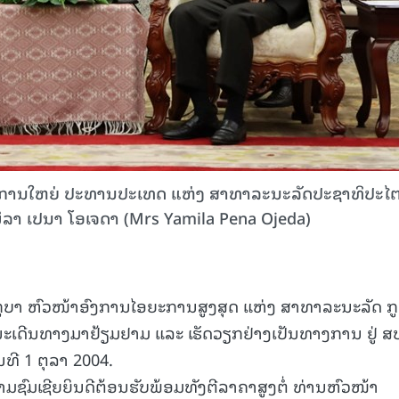
ລຂາທິການໃຫຍ່ ປະທານປະເທດ ແຫ່ງ ສາທາລະນະລັດປະຊາທິປະໄ
ິລາ ເປນາ ໂອເຈດາ (Mrs Yamila Pena Ojeda)
ູບາ ຫົວໜ້າອົງການໄອຍະການສູງສຸດ ແຫ່ງ ສາທາລະນະລັດ ກູ
ນະເດີນທາງມາຢ້ຽມຢາມ ແລະ ເຮັດວຽກຢ່າງເປັນທາງການ ຢູ່ ສ
ທີ 1 ຕຸລາ 2004.
ຊົມເຊີຍຍິນດີຕ້ອນຮັບພ້ອມທັງຕີລາຄາສູງຕໍ່ ທ່ານຫົວໜ້າ