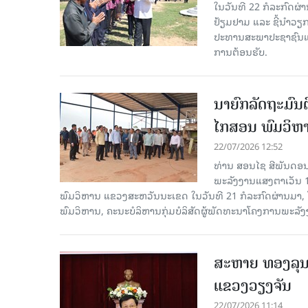
ໃນວັນທີ 22 ກໍລະກົດຜ່
ຢ້ຽມຢາມ ແລະ ຊີ້ນໍາວຽ
ປະທານສະພາປະຊາຊົນແຂ
ການຕ້ອນຮັບ.
ນາຍົກລັດຖະມົນ
ໄກສອນ ພົມວິຫ
22/07/2026 12:52
ທ່ານ ສອນໄຊ ສີພັນດອນ
ພະລັງງານແສງຕາເວັນ 10
ພົມວິຫານ ແຂວງສະຫວັນນະເຂດ ໃນ​ວັນ​ທີ 21 ກໍ​ລະ​ກົດ​ຜ່າ
ພົມວິຫານ, ຄະນະບໍລິຫານກຸ່ມບໍລິສັດຜູ້ພັດທະນາໂຄງການພະລັງ
ສະຫາຍ ທອງລຸນ ສ
ແຂວງວຽງຈັນ
22/07/2026 11:14