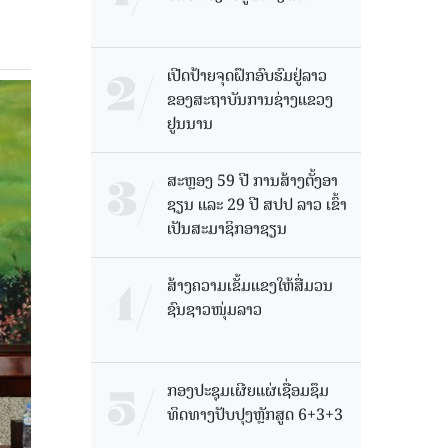
ເປີດປ້າຍຈຸດຝຶກອົບຮົມຢູ່ລາວ
ຂອງສະຖາບັນການຊ່າງແຂວງ
ຢູນນານ
ສະຫຼອງ 59 ປີ ການສ້າງຕັ້ງອາ
ຊຽນ ແລະ 29 ປີ ສປປ ລາວ ເຂົ້າ
ເປັນສະມາຊິກອາຊຽນ
ສ້າງຄວາມເຂັ້ມແຂງໃຫ້ສື່ມວນ
ຊົນຊາວໜຸ່ມລາວ
ກອງປະຊຸມເຜີຍແຜ່ເຊື່ອມຊຶມ
ທິດທາງປັບປຸງຫຼັກສູດ 6+3+3