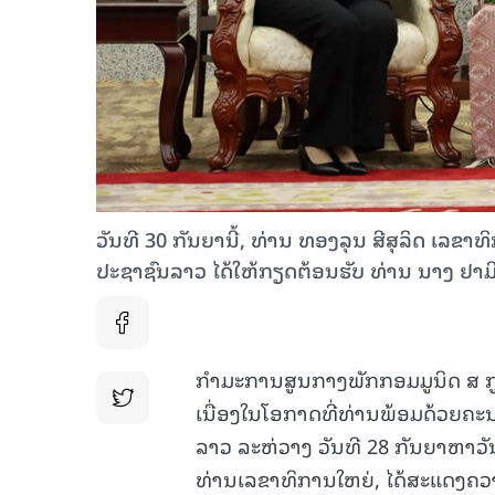
ວັນທີ 30 ກັນຍານີ້, ທ່ານ ທອງລຸນ ສີສຸລິດ ເ
ປະຊາຊົນລາວ ໄດ້ໃຫ້ກຽດຕ້ອນຮັບ ທ່ານ ນາງ ຢາມ
ກໍາມະການສູນກາງພັກກອມມູນິດ ສ ກ
ເນື່ອງໃນໂອກາດທີ່ທ່ານພ້ອມດ້ວຍຄະ
ລາວ ລະຫ່ວາງ ວັນທີ 28 ກັນຍາຫາວັນ
ທ່ານເລຂາທິການໃຫຍ່, ໄດ້ສະແດງຄວາມ