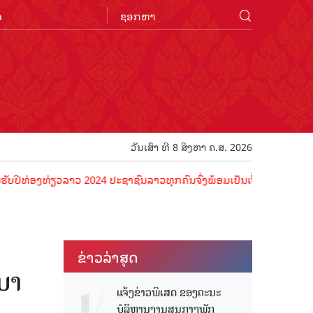
n
ວັນເສົາ ທີ 8 ສິງຫາ ຄ.ສ. 2026
ງທ່ຽວລາວ 2024 ປະຊາຊົນລາວທຸກຄົນຈົ່ງພ້ອມເປັນເຈົ້າພາບທີ່ດີ ຕ້ອນຮັບນັກ
ຂ່າວ​ລ່າ​ສຸດ
ບາ
ແຈ້ງຂ່າວພິເສດ ຂອງຄະນະ
ບໍລິຫານງານສູນກາງພັກ