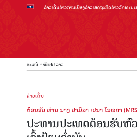
ຂ່າວເດັ່ນ
ຂ່າວການເມືອງ
ຂ່າວເສດຖະກິດ
ຂ່າວວັດທະນະທ
ສະເໜີ
ພັກປປ ລາວ
ຂ່າວເດັ່ນ
ຕ້ອນຮັບ ທ່ານ ນາງ ຢາມິລາ ເປນາ ໂອເຈດາ (M
ປະທານປະເທດຕ້ອນຮັບຫົວໜ