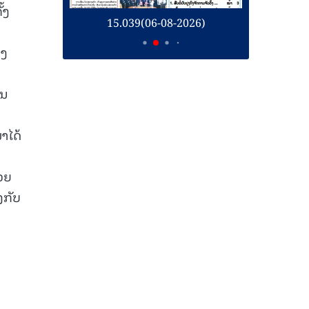
້ງ
26)
15.039(06-08-2026)
1
ອງ
ອນ
າໄດ້
ວຍ
ງກັບ