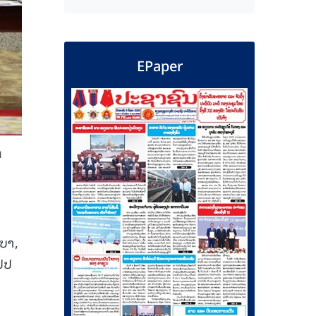
EPaper
ຕ
ບາ,
ປປ