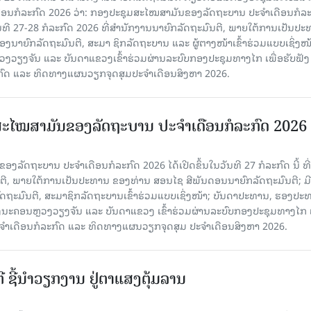
ືອນກໍລະກົດ 2026 ວ່າ: ກອງປະຊຸມສະໄໝສາມັນຂອງລັດຖະບານ ປະຈຳເດືອນກໍລະ
ັນທີ 27-28 ກໍລະກົດ 2026 ທີ່ສໍານັກງານນາຍົກລັດຖະມົນຕີ, ພາຍໃຕ້ການເປັນປ
ນາຍົກລັດຖະມົນຕີ, ສະມາ ຊິກລັດຖະບານ ແລະ ຜູ້ຕາງໜ້າເຂົ້າຮ່ວມແບບເຊິ່ງໜ້
ງຈັນ ແລະ ບັນດາແຂວງເຂົ້າຮ່ວມຜ່ານລະບົບກອງປະຊຸມທາງໄກ ເພື່ອຮັບຟັງ
ກົດ ແລະ ທິດທາງແຜນວຽກຈຸດສຸມປະຈຳເດືອນສິງຫາ 2026.
ະໄໝສາມັນຂອງລັດຖະບານ ປະຈໍາເດືອນກໍລະກົດ 2026
ລັດຖະບານ ປະຈຳເດືອນກໍລະກົດ 2026 ໄດ້ເປີດຂຶ້ນໃນວັນທີ 27 ກໍລະກົດ ນີ້ ທີ່
ຕີ, ພາຍໃຕ້ການເປັນປະທານ ຂອງທ່ານ ສອນໄຊ ສີພັນດອນນາຍົກລັດຖະມົນຕີ; ມີ
ຖະມົນຕີ, ສະມາຊິກລັດຖະບານເຂົ້າ​ຮ່ວມ​ແບບ​ເຊິ່ງ​ໜ້າ; ບັນດາປະທານ, ຮອງປະ
ະຄອນຫຼວງວຽງຈັນ ແລະ ບັນດາແຂວງ ເຂົ້າຮ່ວມຜ່ານລະບົບກອງປະຊຸມທາງໄກ ເ
ະຈຳເດືອນກໍລະກົດ ແລະ ທິດທາງແຜນວຽກຈຸດສຸມ ປະຈຳເດືອນສິງຫາ 2026.
ີ ຊີ້ນຳວຽກງານ ຢູ່ຕາແສງຕຸ້ມລານ