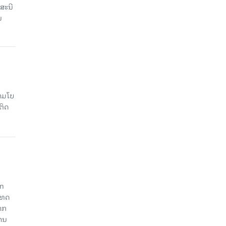
ສະນີ
ນ
າມໂບ​
ຕິດ
an
ະເທດ
າກ
ງານ