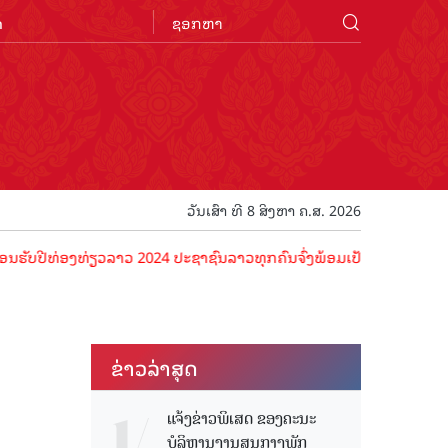
n
ວັນເສົາ ທີ 8 ສິງຫາ ຄ.ສ. 2026
ທ່ອງທ່ຽວລາວ 2024 ປະຊາຊົນລາວທຸກຄົນຈົ່ງພ້ອມເປັນເຈົ້າພາບທີ່ດີ ຕ້ອນຮັບ
ຂ່າວ​ລ່າ​ສຸດ
ແຈ້ງຂ່າວພິເສດ ຂອງຄະນະ
ບໍລິຫານງານສູນກາງພັກ