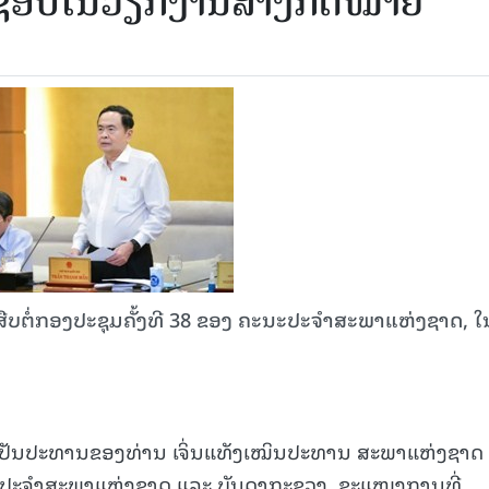
ິດຊອບໃນວຽກງານສ້າງກົດໝາຍ
ບຕໍ່ກອງປະຊຸມຄັ້ງທີ 38 ຂອງ ຄະນະປະຈຳສະພາແຫ່ງຊາດ, ໃ
ນເປັນປະທານຂອງທ່ານ ເຈິ່ນແທັງເໝິນປະທານ ສະພາແຫ່ງຊາດ
ປະຈຳສະພາແຫ່ງຊາດ ແລະ ບັນດາກະຊວງ, ຂະແໜງການທີ່