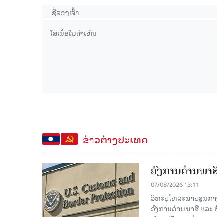
ຂ່າວຕ່າງປະເທດ
ອົງການດ່ານພາສີ
07/08/2026 13:11
ວິທະຍຸໂທລະພາບສູນກາງຈີ
ອົງການດ່ານພາສີ ແລະ 