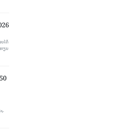
2026
ຈຍໄດ້
່ອທຽບ
750
ນ
້າ-