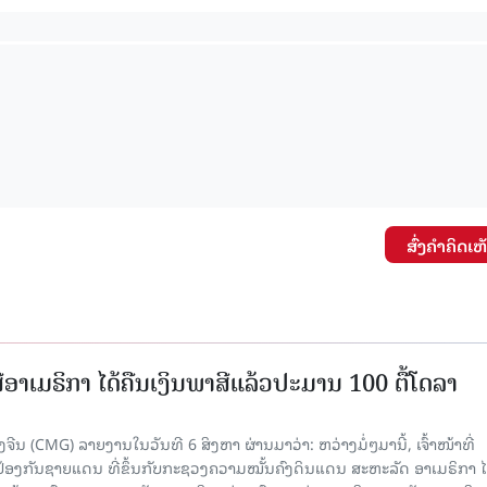
15.040(07-08-20
ສົ່ງຄໍາຄິດເຫ
ອາເມຣິກາ ໄດ້ຄືນເງິນພາສີແລ້ວປະມານ 100 ຕື້ໂດລາ
ນ (CMG) ລາຍງານໃນວັນທີ 6 ສິງຫາ ຜ່ານມາວ່າ: ຫວ່າງມໍ່ໆມານີ້, ເຈົ້າໜ້າທີ່
ປ້ອງກັນຊາຍແດນ ທີ່ຂຶ້ນກັບກະຊວງຄວາມໝັ້ນຄົງດິນແດນ ສະຫະລັດ ອາເມຣິກາ ໄ