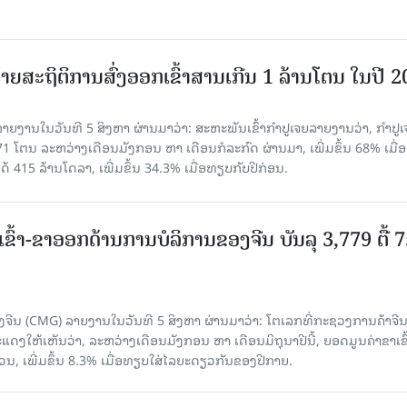
ຍສະຖິຕິການສົ່ງອອກເຂົ້າສານເກີນ 1 ລ້ານໂຕນ ໃນປີ 
ຍງານໃນວັນທີ 5 ສິງຫາ ຜ່ານມາວ່າ: ສະຫະພັນເຂົ້າກຳປູເຈຍລາຍງານວ່າ, ກໍາປູເ
471 ໂຕນ ລະຫວ່າງເດືອນມັງກອນ ຫາ ເດືອນກໍລະກົດ ຜ່ານມາ, ເພີ່ມຂຶ້ນ 68% ເມື
ດ້ 415 ລ້ານໂດລາ, ເພີ່ມຂຶ້ນ 34.3% ເມື່ອທຽບກັບປີກ່ອນ.
ເຂົ້າ-ຂາອອກດ້ານການບໍລິການຂອງຈີນ ບັນລຸ 3,779 ຕື້ 
ຈີນ (CMG) ລາຍງານໃນວັນທີ 5 ສິງຫາ ຜ່ານມາວ່າ: ໂຕເລກທີ່ກະຊວງການຄ້າຈີ
ສະແດງໃຫ້ເຫັນວ່າ, ລະຫວ່າງເດືອນມັງກອນ ຫາ ເດືອນມິຖຸນາປີນີ້, ຍອດມູນຄ່າຂາເຂົ
ວນ, ເພີ່ມຂຶ້ນ 8.3% ເມື່ອທຽບໃສ່ໄລຍະດຽວກັນຂອງປີກາຍ.