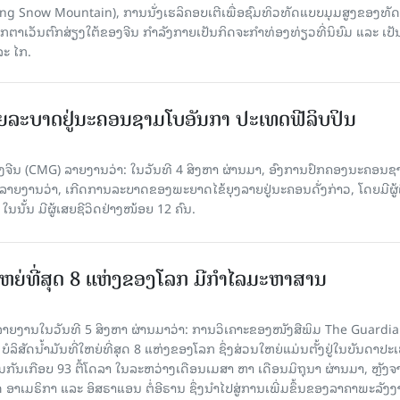
Yulong Snow Mountain), ການນັ່ງເຮລິຄອບເຕີເພື່ອຊົມທິວທັດແບບມຸມສູງຂອງທັດ
ວັນຕົກສ່ຽງໃຕ້ຂອງຈີນ ກຳລັງກາຍເປັນກິດຈະກຳທ່ອງທ່ຽວທີ່ນິຍົມ ແລະ ເປັ
ລະ ໄກ.
ຍລະບາດຢູ່ນະຄອນຊາມໂບ​ອັນກາ ປະເທດຟີລິບປິນ
ີນ (CMG) ລາຍງານວ່າ: ໃນວັນທີ 4 ສິງ​ຫາ ຜ່ານມາ, ອົງການ​ປົກ​ຄອງນະຄອນຊ
ລາຍ​ງານວ່າ, ເກີດ​ການລະບາດ​ຂອງພະຍາດໄຂ້ຍຸງລາຍຢູ່ນະຄອນດັ່ງກ່າວ, ໂດຍມີຜູ້
, ໃນນັ້ນ ມີຜູ້ເສຍຊີວິດຢ່າງໜ້ອຍ 12 ຄົນ.
ທີ່ໃຫຍ່ທີ່ສຸດ 8 ແຫ່ງຂອງໂລກ ມີກຳໄລມະຫາສານ
າຍງານໃນວັນທີ 5 ສິງຫາ ຜ່ານມາວ່າ: ການວິເຄາະຂອງໜັງສືພິມ The Guardi
 ບໍລິສັດນ້ຳມັນທີ່ໃຫຍ່ທີ່ສຸດ 8 ແຫ່ງຂອງໂລກ ຊຶ່ງສ່ວນໃຫຍ່ແມ່ນຕັ້ງຢູ່ໃນບັນດາປ
ມກັນເກືອບ 93 ຕື້ໂດລາ ໃນລະຫວ່າງເດືອນເມສາ ຫາ ເດືອນມິຖຸນາ ຜ່ານມາ, ຫຼັງຈ
າເມຣິກາ ແລະ ອິສຣາແອນ ຕໍ່ອີຣານ ຊຶ່ງນຳໄປສູ່ການເພີ່ມຂຶ້ນຂອງລາຄາພະລັງ