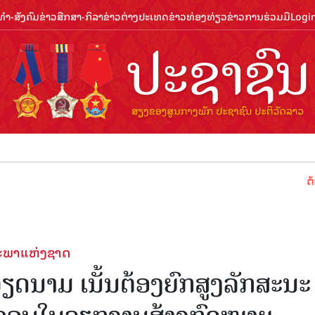
ຳ-ສັງຄົມ
ຂ່າວສືກສາ-ກິລາ
ຂ່າວຕ່າງປະເທດ
ຂ່າວທ່ອງທ່ຽວ
ຂ່າວການຮ່ວມມື
Logi
ຕ້ອນຮັບປີ
ສະພາແຫ່ງຊາດ
ນາມ ເນັ້ນຕ້ອງຍົກສູງລັກສະນະ