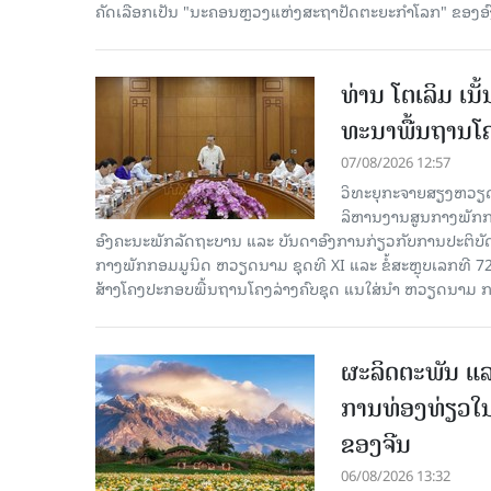
ຄັດ​ເລືອກເປັນ "ນະຄອນຫຼວງແຫ່ງສະຖາປັດຕະຍະກຳໂລກ" ຂອງອ
ທ່ານ ໂຕ​ເລິມ ເນ
ທະ​ນາ​ພື້ນ​ຖານ​ໂ
07/08/2026 12:57
ວິທະຍຸກະຈາຍສຽງຫວຽດນາມລ
ລິ​ຫານ​ງານ​ສູນ​ກາງ​ພັກ
ອົງ​ຄະ​ນະ​ພັກ​ລັດ​ຖະ​ບານ ແລະ ບັນ​ດາ​ອົງ​ການ​ກ່ຽວ​ກັບ​ການ​ປະ​ຕິ​
ກາງ​ພັກ​ກອມ​ມູ​ນິດ ຫວຽດ​ນາມ ຊຸດ​ທີ XI ແລະ ຂໍ້​ສະ​ຫຼຸບ​ເລກ​ທີ 72
ສ້າງ​ໂຄງ​ປະ​ກອບ​ພື້ນ​ຖານ​ໂຄງ​ລ່າງຄົບ​ຊຸດ ແນ​ໃສ່​ນຳ ຫວຽດ​ນາມ ກ
ຜະລິດຕະພັນ ແລ
ການທ່ອງທ່ຽວໃນ
ຂອງຈີນ
06/08/2026 13:32