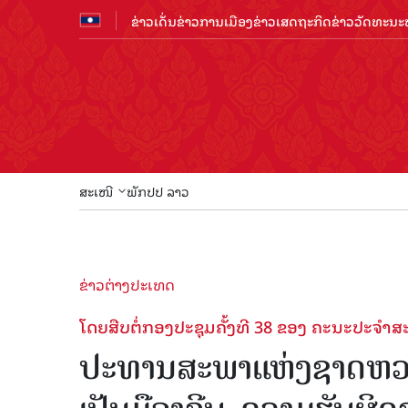
ຂ່າວເດັ່ນ
ຂ່າວການເມືອງ
ຂ່າວເສດຖະກິດ
ຂ່າວວັດທະນະທ
ສະເໜີ
ພັກປປ ລາວ
ຂ່າວຕ່າງປະເທດ
ໂດຍສືບຕໍ່ກອງປະຊຸມຄັ້ງທີ 38 ຂອງ ຄະນະປະຈຳ
ປະທານສະພາແຫ່ງຊາດຫວຽດ