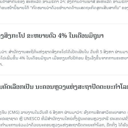
ນຄ້າສາກົນຂອງ ສະຫະລັດ ອາເມຣິກາ ວ່າ: ອົງການດ່ານພາສີ ສະຫະລັດ ອາເມຣິກາ
ບກ່ອນໜ້ານີ້ພາຍໃຕ້ “ກົດໝາຍວ່າດ້ວຍອຳນາດດ້ານເສດຖະກິດສຸກເສີນສາກົນ” ຂອ
ງສິງກະໂປ ຂະຫຍາຍຕົວ 4% ໃນເດືອນມິຖຸນາ
່າ: ສຳນັກງານສະຖິຕິແຫ່ງຊາດສິງກະໂປໄດ້ເປີດເຜີຍໃນ ວັນທີ 5 ສິງຫາ ຜ່ານມາວ
ເພີ່ມຂຶ້ນ 4% ໃນເດືອນມິຖຸນາ ເມື່ອທຽບກັບປີກ່ອນ ຊຶ່ງເລັ່ງຂຶ້ນຈາກການຂະຫຍ
າ.
ບການຄັດເລືອກເປັນ ນະຄອນຫຼວງແຫ່ງສະຖາປັດຕະຍະກຳໂລ
ຈີນ (CMG) ລາຍງານໃນວັນທີ 6 ສິງຫາ ຜ່ານມາວ່າ: ອົງການສຶກສາວິທະຍາສາດ
ຊາຊາດ ຫຼື UNESCO ທີ່ມີສຳນັກງານໃຫຍ່ຕັ້ງຢູ່ນະຄອນ​ຫຼວງປາຣີ ປະເທດຝຣັ່ງ
ກຳມະການຮ່ວມວ່າດ້ວຍນະຄອນຫຼວງແຫ່ງສະຖາປັດຕະຍະກຳໂລກ, ປັກກິ່ງ ໄດ້ຮັ