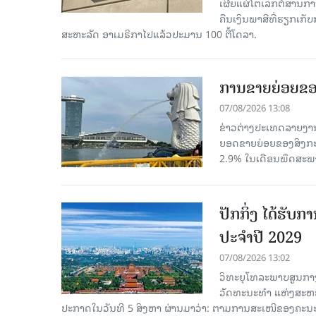
ເຜີຍແຜ່ໂຕເລກຕໍ່ສານກາ
ຄືນເງິນພາສີທີ່ຮຽກເກັ
ສະຫະລັດ ອາເມຣິກາໄປແລ້ວປະມານ 100 ຕື້ໂດລາ.
ການຂາຍຍ່ອຍຂອ
07/08/2026 13:08
ຂ່າວຕ່າງປະເທດລາຍງານວ
ຍອດຂາຍຍ່ອຍຂອງສິງກະໂປ
2.9% ໃນເດືອນພຶດສະພ
ປັກກິ່ງ ໄດ້ຮັ
ປະຈຳປີ 2029
07/08/2026 13:02
ວິທະຍຸໂທລະພາບສູນກາງ
ວັດທະນະທຳ ແຫ່ງສະຫະປະ
ປະກາດໃນວັນທີ 5 ສິງຫາ ຜ່ານມາວ່າ: ຕາມການສະເໜີຂອງຄະນະ