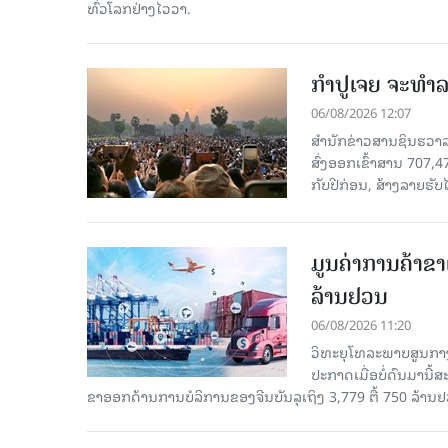
ທົ່ວໂລກຢ່າງໄວວາ.
ກຳປູເຈຍ ຈະທຳລາ
06/08/2026 12:07
ສຳນັກຂ່າວສານຊິນຮວາລາ
ສົ່ງອອກເຂົ້າສານ 707,
ກັບປີກ່ອນ, ສ້າງລາຍຮັບໄ
ມູນຄ່າການຄ້າຂາ
ລ້ານຢວນ
06/08/2026 11:20
ວິທະຍຸໂທລະພາບສູນກາງ
ປະກາດເມື່ອບໍ່ດົນມານີ້
ຂາອອກດ້ານການບໍລິການຂອງຈີນບັນລຸເຖິງ 3,779 ຕື້ 750 ລ້ານຢ