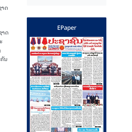
ຊາດ
EPaper
ງຊາດ
ະ
ງ
ຄັນ