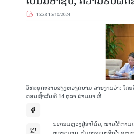
ເປັນມືອາຊີບ, ຄວາມຮັບຜ
15:28 15/10/2024
ວິທະຍຸກະຈາຍສຽງຫວຽດນາມ ລາຍງານວ່າ: ໂດຍສື
ຕອນເຊົ້າວັນທີ 14 ຕຸລາ ຜ່ານມາ ທີ່
ນະຄອນຫຼວງຢູ່ຮ່າໂນ້ຍ, ພາຍໃຕ້ກາ
ຫວຽດນາມ, ບັນດາສະມາຊິກໃນຄະນະ