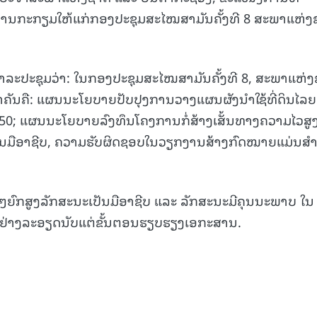
ການກະກຽມໃຫ້ແກ່ກອງປະຊຸມສະໄໝສາມັນຄັ້ງທີ 8 ສະພາແຫ່ງ
ວາລະປະຊຸມວ່າ: ໃນກອງປະຊຸມສະໄໝສາມັນຄັ້ງທີ 8, ສະພາແຫ່
ຳຄັນຄື: ແຜນນະໂຍບາຍປັບປຸງການວາງແຜນຜັງນຳໃຊ້ທີ່ດິນໄລຍ
050; ແຜນນະໂຍບາຍລົງທຶນໂຄງການກໍ່ສ້າງເສັ້ນທາງຄວາມໄວສູ
ະເປັນມືອາຊີບ, ຄວາມຮັບຜິດຊອບໃນວຽກງານສ້າງກົດໝາຍແມ່ນສຳ
ອຍໆຍົກສູງລັກສະນະເປັນມືອາຊີບ ແລະ ລັກສະນະມີຄຸນນະພາບ ໃນ
ດຢ່າງລະອຽດນັບແຕ່ຂັ້ນຕອນຮຽບຮຽງເອກະສານ.