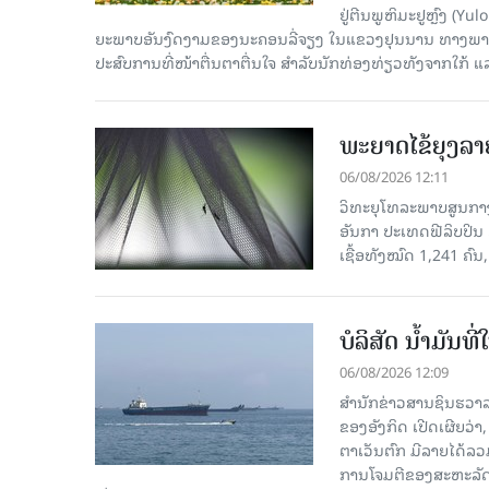
ຢູ່ຕີນພູຫິມະຢູຫຼົງ (
ຍະພາບອັນງົດງາມຂອງນະຄອນລີ່ຈຽງ ໃນແຂວງຢຸນນານ ທາງພາກຕາເ
ປະສົບການທີ່ໜ້າຕື່ນຕາຕື່ນໃຈ ສຳລັບນັກທ່ອງທ່ຽວທັງຈາກໃກ້ ແ
ພະຍາດໄຂ້ຍຸງລາ
06/08/2026 12:11
ວິທະຍຸໂທລະພາບສູນກາງຈ
ອັນກາ ປະເທດຟີລິບປິນ 
ເຊື້ອ​ທັງ​ໝົດ 1,241 ຄົນ
ບໍລິສັດ ນ້ຳມັນ
06/08/2026 12:09
ສຳນັກຂ່າວສານຊິນຮວາລ
ຂອງອັງກິດ ເປີດເຜີຍວ່າ,
ຕາເວັນຕົກ ມີລາຍໄດ້ລວ
ການໂຈມຕີຂອງສະຫະລັດ ອ