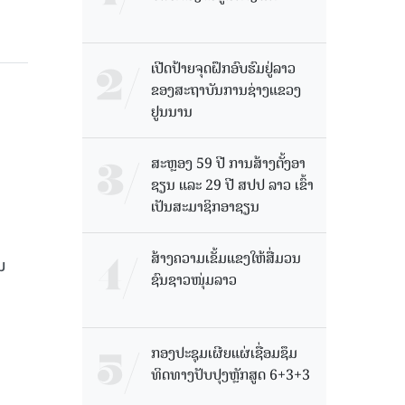
ເປີດປ້າຍຈຸດຝຶກອົບຮົມຢູ່ລາວ
ຂອງສະຖາບັນການຊ່າງແຂວງ
ຢູນນານ
ສະຫຼອງ 59 ປີ ການສ້າງຕັ້ງອາ
ຊຽນ ແລະ 29 ປີ ສປປ ລາວ ເຂົ້າ
ເປັນສະມາຊິກອາຊຽນ
ສ້າງຄວາມເຂັ້ມແຂງໃຫ້ສື່ມວນ
ນ
ຊົນຊາວໜຸ່ມລາວ
ກອງປະຊຸມເຜີຍແຜ່ເຊື່ອມຊຶມ
ທິດທາງປັບປຸງຫຼັກສູດ 6+3+3