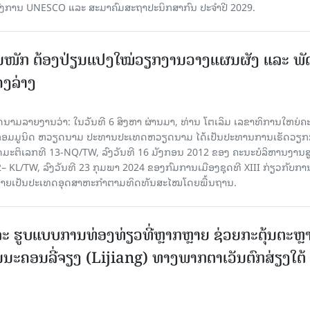
ົງການ UNESCO ແລະ ສະມາ​ຄົມສະຖາປະນິກສາກົນ ປະຈຳປີ 2029.
ັ້ນໜັກ ຕ້ອງ​ປ່ຽນ​ແປງ​ໃໝ່​ວຽກ​ງານ​ວາງ​ແຜນ​ຜັງ ແລະ ​ພັດ
ຄງ​ລ່າງ
າຍງານວ່າ: ໃນ​ວັນ​ທີ 6 ສິງ​ຫາ ຜ່ານມາ, ທ່ານ ໂຕ​ເລິມ ເລ​ຂາ​ທິ​ການ​ໃຫຍ່​ຄະ​ນ
​ກອມ​ມູ​ນິດ ຫວຽດ​ນາມ ປະ​ທານ​ປະ​ເທດຫວຽດ​ນາມ ໄດ້​ເປັນ​ປະ​ທານ​ການ​ເຮັດ​ວຽກ​ກ
ບັດ​ມະ​ຕິ​ເລກ​ທີ 13-NQ/TW, ລົງວັນ​ທີ 16 ມັງ​ກອນ 2012 ຂອງ ຄະ​ນະ​ບໍ​ລິ​ຫານ​ງານ​ສ
– KL/TW, ​ລົງວັນ​ທີ 23 ກຸມ​ພາ 2024 ຂອງ​ກົມ​ການ​ເມື​ອງ​ຊຸດ​ທີ XIII ກ່ຽວ​ກັບ​ການກ
າຍ​ເປັນ​ປະ​ເທດ​ອຸດ​ສາ​ຫະ​ກຳ​ຕາມ​ທິດ​ທັນ​ສະ​ໄໝ​ໂດຍ​ພື້ນ​ຖານ.
ະ ຮູບແບບການທ່ອງທ່ຽວທີ່ຫຼາກຫຼາຍ ຊ່ວຍກະຕຸ້ນຕະຫຼ
ນະຄອນລີ່ຈຽງ (Lijiang) ທາງພາກຕາເວັນຕົກສ່ຽງໃຕ້