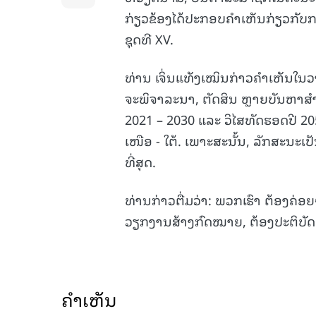
ກ່ຽວຂ້ອງໄດ້ປະກອບຄຳເຫັນກ່ຽວກັບ
ຊຸດທີ XV.
ທ່ານ ເຈິ່ນແທັງເໝິນກ່າວຄຳເຫັນໃນ
ຈະພິຈາລະນາ, ຕັດສິນ ຫຼາຍບັນຫາສ
2021 – 2030 ແລະ ວິໄສທັດຮອດປີ 2
ເໜືອ - ໃຕ້. ເພາະສະນັ້ນ, ລັກສະນ
ທີ່ສຸດ.
ທ່ານກ່າວຕື່ມວ່າ: ພວກເຮົາ ຕ້ອງຄ່
ວຽກງານສ້າງກົດໝາຍ, ຕ້ອງປະຕິບັ
ຄໍາເຫັນ