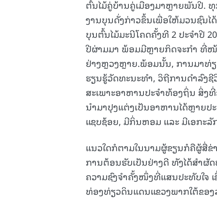
ຕົ້ນໄມ້ຄູ່ບ້ານຄູ່ເມືອງມາຫຼາຍພັນປີ. 
ງານບຸນດັ່ງກ່າວຂຶ້ນເພື່ອໃຫ້ມວນຊົນ
ບຸນຕົ້ນໄມ້ມະນີໂຄດຄັ້ງທີ 2 ປະຈຳປີ 
ປີຜ່າມມາ ພ້ອມມີຫຼາຍກິດຈະກຳ ທີ່ໜ
ຢ່າງຫຼວງຫຼາຍ.ພ້ອມນັ້ນ, ການມາທ່ຽວ
ຮຽນຮູ້ວັດທະນະທຳ, ວິຖີການດຳລົງຊີ
ສະເພາະອາຫານປະຈຳທ້ອງຖິ່ນ ສິ່ງທີ່ຂາດ
ນຳມາປຸງແຕ່ງເປັນອາຫານໄດ້ຫຼາຍປະເພດ
ແຊບຊ້ອຍ, ມີກິ່ນຫອມ ແລະ ມີເອກະລັກ
ແນວໃດກໍຕາມໃນນາມຜູ້ຂຽນກໍຄືຜູ້ສື່ຂ່
ການຕ້ອນຮັບເປັນຢ່າງດີ ທັງໄດ້ສຳຜັດ
ຄວາມຊົງຈຳຄັ້ງໜຶ່ງທີ່ແສນປະທັບໃຈ ເ
ທ່ອງທ່ຽວດິນແດນແຂວງພາກໃຕ້ຂອງລາ