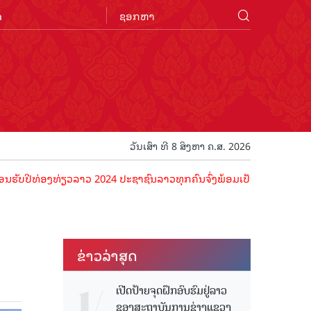
n
ວັນເສົາ ທີ 8 ສິງຫາ ຄ.ສ. 2026
ທ່ອງທ່ຽວລາວ 2024 ປະຊາຊົນລາວທຸກຄົນຈົ່ງພ້ອມເປັນເຈົ້າພາບທີ່ດີ ຕ້ອນຮັບ
ຂ່າວ​ລ່າ​ສຸດ
ເປີດປ້າຍຈຸດຝຶກອົບຮົມຢູ່ລາວ
ຂອງສະຖາບັນການຊ່າງແຂວງ