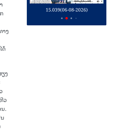
້າ
26)
15.039(06-08-2026)
1
າກ
ນທາງ
ໄດ້
່ສຽງ
ະ
ວ
ທີວ
ວນ.
ັນ
ນ