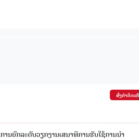
ສົ່ງຄໍາຄິດເຫ
ັດການຍົກລະດັບວຽກງານເສນາທິການຮັບໃຊ້ການນໍາ