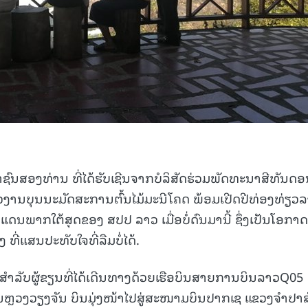
ຊົນສອງທ່ານ ທີ່ໄດ້ຮັບເຊີນຈາກບໍລິສັດຮ່ວມພັດທະນາສີທັນດ
ຂ່າວງານບຸນນະມັດສະການຕົ້ນໄມ້ມະນີໂຄດ ພ້ອມເປີດປີທ່ອງທ່ຽວ
ແດນພາກໃຕ້ສຸດຂອງ ສປປ ລາວ ເມື່ອບໍ່ດົນມານີ້ ຊຶ່ງເປັນໂອກາດ
 ທີ່ແສນປະທັບໃຈທີ່ລືມບໍ່ໄດ້.
ອິດສຳລັບຜູ້ຂຽນທີ່ໄດ້ເດີນທາງດ້ວຍເຮືອບິນສາຍການບິນລາວQ05
ຼວງວຽງຈັນ ບິນມຸ່ງໜ້າໄປສູ່ສະໜາມບິນປາກເຊ ແຂວງຈຳປາສ