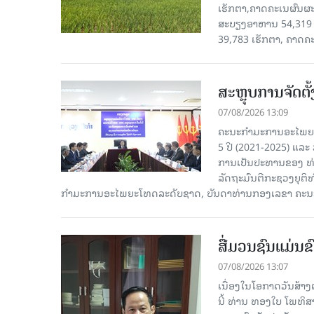
ເຮັກຕາ,ຄາດຄະເນຜົນຜະ
ສະບຽງອາຫານ 54,319 ເ
39,783 ເຮັກຕາ, ຄາດຄ
ສະຫຼຸບການຈັດຕ
07/08/2026 13:09
ຄະນະກຳມະການອະໄພຍະໂ
5 ປີ (2021-2025) ແລະ 
ການເປັນປະທານຂອງ ທ່
ລັດຖະມົນຕີກະຊວງຍຸຕ
ກໍາມະການອະໄພຍະໂທດລະດັບຊາດ, ບັນດາທ່ານກອງເລຂາ ຄະນະ
ສື່ມວນຊົນແມ່ນຂົ
07/08/2026 13:07
ເນື່ອງໃນໂອກາດວັນສ້າງຕ
ນີ້ ທ່ານ ທອງໃບ ໂພທິ