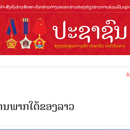
ຳ-ສັງຄົມ
ຂ່າວສືກສາ-ກິລາ
ຂ່າວຕ່າງປະເທດ
ຂ່າວທ່ອງທ່ຽວ
ຂ່າວການຮ່ວມມື
Logi
ຕ້ອນຮັບປີ
ນແດນພາກໃຕ້ຂອງລາວ