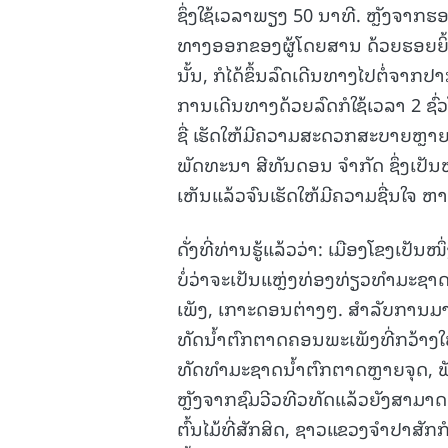
ຊຶ່ງໃຊ້ເວລາພຽງ 50 ນາທີ. ຫຼັງຈາກຮ
ທາງອອກຂອງຜູ້ໂດຍສານ ດ້ວຍຮອຍຍິ
ນັ້ນ, ກໍໄດ້ຂຶ້ນລົດເດີນທາງໄປຕໍ່ຈາກ
ການເດີນທາງດ້ວຍລົດກໍໃຊ້ເວລາ 2 ຊົ
ຊື່ ເຮັດໃຫ້ມີຄວາມສະດວກສະບາຍຫຼາຍ, 
ພັດທະນາ ສີທັນດອນ ຈຳກັດ ຊຶ່ງເປັນໜຶ່
ເຫັນແລ້ວຈົນເຮັດໃຫ້ມີຄວາມຊື່ນໃຈ
ດັ່ງທີ່ທ່ານຮູ້ແລ້ວວ່າ: ເມືອງໂຂງເປັ
ບໍ່ວ່າຈະເປັນແຫຼ່ງທ່ອງທ່ຽວທຳມະຊ
ເພັງ, ເກາະດອນຕ່າງໆ. ສຳລັບການມ
ທັດນໍ້າຕົກຕາດຄອນພະເພັງທີ່ກວ້າງໃ
ທັດທຳມະຊາດນໍ້າຕົກຕາດຫຼາຍຈຸດ, 
ຫຼັງຈາກຊົມວີວທີວທັດແລ້ວຍັງສາມາດເຂ
ຕົ້ນໄມ້ທີ່ສັກສິດ, ຊາວແຂວງຈໍາປາສັກ