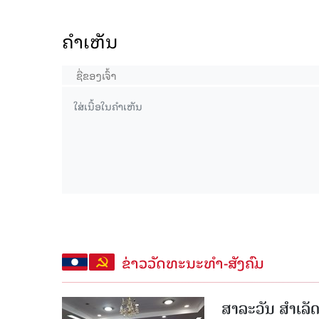
ຄໍາເຫັນ
ຂ່າວວັດທະນະທຳ-ສັງຄົມ
ສາລະວັນ ສໍາເລ