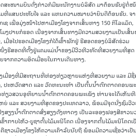
ອດສະໜາມບິນດັ່ງກ່າວກໍມີພະນັກງານບໍລິສັດ ມາຕ້ອນຮັບຢູ່ຕໍ່ໜ
15.040(07-08-20
້ມທີ່ແສນປະທັບໃຈ ແລະ ແທນຄວາມໝາຍວ່າຍິນດີຕ້ອນຮັບ. ຈ
ປາກເຊ ເພື່ອມຸ່ງໜ້າໄປຫາເມືອງໂຂງຈາກເສັ້ນທາງ 150 ກິໂລແມັດ,
່ວໂມງປາຍກໍຮອດ ເນື່ອງຈາກເສັ້ນທາງມີຄວາມສວຍງາມເປັນເສັ້
ເມື່ອໄປຮອດເມືອງໂຂງກໍໄດ້ເຂົ້າພັກຢູ່ ຣີສອດຂອງບໍລິສັດຮ່ວມ
ງຣີສອດທີ່ຕັ້ງຢູ່ແຄມແມ່ນໍ້າຂອງມີວີວທີວທັດທີ່ສວຍງາມທີ່ສຸດ 
 ຫາຍຈາກຄວາມອິດເມື່ອຍໃນການເດີນທາງ.
ນໜຶ່ງເມື່ອງທີ່ມີສະຖານທີ່ທ່ອງທ່ຽວຫຼາຍແຫ່ງທີ່ສວຍງາມ ແລະ ມີຊື
າດ, ປະຫວັດສາດ ແລະ ວັດທະນະທຳ ເປັນຕົ້ນນໍ້າຕົກຕາດຄອນພ
າທ່ຽວສວນອຸທິຍານນໍ້າຕົກຕາດຄອນພະເພັງ ທ່ານຈະໄດ້ເຫັນທີ
ຫຍ່ ແລະ ສວຍງາມທີ່ສຸດຂອງປະເທດລາວ, ພ້ອມມີຈຸດນັ່ງຊົມວີວ
ຟັງສຽງນໍ້າຕົກຕາດສົ່ງສຽງດັງທາດໆ ເປັນລະອອງຟອງສີຂາວນ
ົ້າກາບໄຫ້ວ-ບູຊາຕົ້ນໄມ້ມະນີໂຄດ ເນື່ອງຈາກຕົ້ນໄມ້ມະນີໂຄດເປ
ກໍຄືຊາວເມືອງໂຂງໃຫ້ຄວາມເຄົາລົບນັບຖື ພ້ອມມີຄວາມເຊື່ອວ່າເປັ