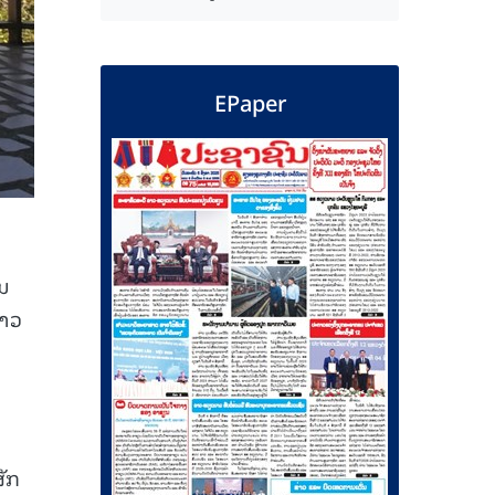
EPaper
ອນ
ລາວ
ັກ