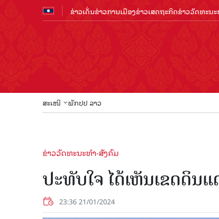
ຂ່າວເດັ່ນ
ຂ່າວການເມືອງ
ຂ່າວເສດຖະກິດ
ຂ່າວວັດທະນະທ
ສະເໜີ
ພັກປປ ລາວ
ຂ່າວວັດທະນະທຳ-ສັງຄົມ
ປະທັບໃຈ ໄດ້ເຫັນເຂດດິ
23:36 21/01/2024