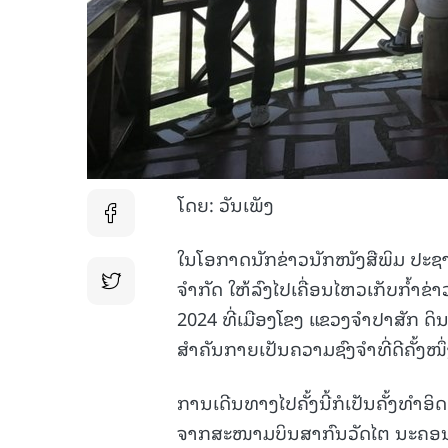
ໂດຍ: ວັນເພັງ
ໃນໂອກາດນັກຂ່າວນັກໜັງສືພິມ ປະຊາ
ຈຳກັດ ໃຫ້ລົງໄປເຄື່ອນໄຫວເກັບກໍ້າ
2024 ທີ່ເມືອງໂຂງ ແຂວງຈຳປາສັກ ດິນ
ສຳຄັນກາຍເປັນຄວາມຊົງຈຳທີ່ດີຄັ້ງໜຶ່ງ
ການເດີນທາງໄປຄັ້ງນີ້ກໍເປັນຄັ້ງທຳ
ຈາກສະໜາມບິນສາກົນວັດໄຕ ນະຄອນຫ