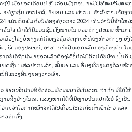
ທຸກໆປີ ເມື່ອຮອດເດືອນຍີ່ ຫຼື ເດືອນມັງກອນ ຈະມີພິທີສະເຫຼີມສະຫ
ໄດ້ມາທ່ຽວຊົມ ກາບໄຫວ້, ຂໍພອນ ແລະ ທຳບຸນ. ສໍາລັບການຈັດງາ
2024 ແມ່ນຕິດພັນກັບປີທ່ອງທ່ຽວລາວ 2024 ເຫັນວ່າປີນີ້ຈັດໃຫຍ່
້າສົນໃຈ ເຮັດໃຫ້ມີມວນຊົນທັງພາຍໃນ ແລະ ຕ່າງປະເທດເຂົ້າມາທ
ເມືອງໂຂງບໍ່ພຽງແຕ່ໄດ້ທ່ຽວຊົມສະຖານທີ່ທ່ອງທ່ຽວຕ່າງໆ ຍັງໄ
ວິດ, ຮີດຄອງປະເພນີ, ອາຫານທີ່ເປັນເອກະລັກຂອງທ້ອງຖິ່ນ ໂດ
ບໍ່ໄດ້ຖ້າໄດ້ມາຮອດແລ້ວຕ້ອງໄດ້ຊື້ຕິດໄມ້ຕິດມືກັບບ້ານນັ້ນຄື ປ
ເຊັ່ນ: ແຈ່ວປາກະເຕົາ, ສົ້ມປາ ແລະ ອື່ນໆທີ່ປຸງແຕ່ງດ້ວຍຣົດ
ບໍ່ຄືແຂວງອື່ນໆຂອງລາວເຮົາ.
າວ ຂໍຂອບໃຈນໍາບໍລິສັດຮ່ວມພັດທະນາສີທັນດອນ ຈຳກັດ ທີ່ໄດ້ໃຫ້
ຫຼາຍສິ່ງຢ່າງໃນເຂດແຂວງພາກໃຕ້ທີ່ມີຫຼາຍອັນແປກໃໝ່ ຊຶ່ງເປັນ
ຊື່ອແນວ່າໂອກາດໜ້າຈະໄດ້ໄປເຄື່ອນໄຫວເກັບກໍ້າເອົາຂ່າວ ແລະ
ວອີກຄັ້ງ.