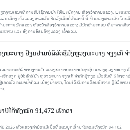
ັບວຽກງານເສນາທິການຮັບໃຊ້ການນໍາ ໃຫ້ພະນັກງານ ຫ້ອງວ່າການແຂວງ, ພະແນກ
 ເມືອງ ທົ່ວແຂວງສາລະວັນ ປິດລົງເມື່ອ​ບໍ່​ດົນ​ມາ​ນີ້ ນີ້ ທີ່ ແຂວງສາລະວັນ ໂດຍ​ມ
ກຳມະການພັກແຂວງ ຫົວໜ້າຫ້ອງວ່າການແຂວງ; ມີນັກສຳມະກອນ ທີ່ມາຈາກຫ້ອງ
ກການ ແລະ ອົງການອ້ອມຂ້າງແຂວງ ເຂົ້າຮ່ວມ.
ະບາງ ຢ້ຽມ​ຢາມບໍ​ລິ​ສັດຊີມັງຫຼວງພະບາງ ຈຽງເກີ ຈໍ
ົງ ເລ​ຂາ​ຄະ​ນະ​ບໍ​ລິ​ຫານ​ງານ​ພັກແຂວງປະທານສະພາປະຊາຊົນ ແຂວງຫຼວງພະບາງ 
ັດວຽກ ຢູ່ບໍລິສັດຊີມັງ ຫຼວງພະບາງ ຈຽງເກີ ຈໍາກັດຜູ້ດຽວ ເມື່ອ​ວັນ​ທີ 6 ສິງ​ຫາ​ຜ
ຕັ້ງຢູ່ເຂດພັດທະນານ້ຳຖ້ວມ ເມືອງນໍ້າບາກ, ໂດຍໄດ້ຮັບການຕ້ອນຮັບຈາກ ຜູ້ບໍລິຫານ
ານ.
ານາປີໄດ້ທັງໝົດ 91,472 ເຮັກຕາ
າປີ 2026 ທົ່ວແຂວງຄໍາມ່ວນມີເນື້ອທີ່ແຜນປູກເຂົ້ານາປີລວມທັງໝົດ 94,102