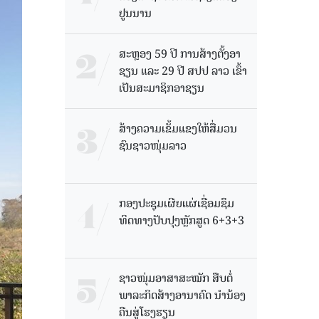
ຢູນນານ
ສະຫຼອງ 59 ປີ ການສ້າງຕັ້ງອາ
ຊຽນ ແລະ 29 ປີ ສປປ ລາວ ເຂົ້າ
ເປັນສະມາຊິກອາຊຽນ
ສ້າງຄວາມເຂັ້ມແຂງໃຫ້ສື່ມວນ
ຊົນຊາວໜຸ່ມລາວ
ກອງປະຊຸມເຜີຍແຜ່ເຊື່ອມຊຶມ
ທິດທາງປັບປຸງຫຼັກສູດ 6+3+3
ຊາວໜຸ່ມອາສາສະໝັກ ສືບຕໍ່
ພາລະກິດສ້າງອານາຄົດ ນໍານ້ອງ
ຄືນສູ່ໂຮງຮຽນ