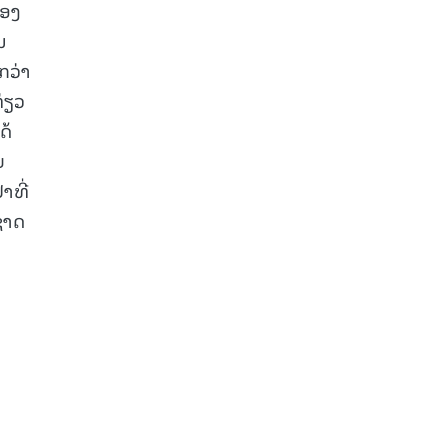
ຼອງ
ນ
ກວ່າ
່ຽວ
ດ້
ຍ
າທີ່
ຊາດ