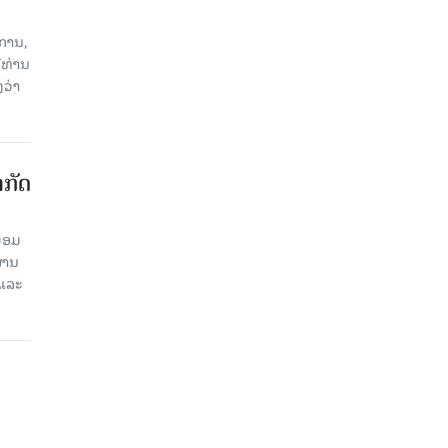
ການ,
ີທ່ານ
ວ່າ
າກັດ
ພ້ອມ
່ານ​
 ແລະ