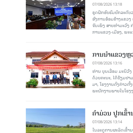
07/08/2026 13:18
ຊຸດຝຶກອົບຮົມຍົກລະດ
ອົງການອ້ອມຂ້າງແຂວງ ແລະ
ຈັນເພັງ ສາຍທຳມະວົງ 
ການແຂວງ-ເມືອງ, ພະແນ
ການນຳແຂວງຫຼວງພ
07/08/2026 13:16
ທ່ານ ບຸນເລື່ອມ ມະນີວ
ດ້ວຍຄະນະ, ໄດ້ຢ້ຽມຢາມ-ເຮ
ມາ, ໂຮງ​ງານ​ດັ່ງ​ກ່າວ
ພະນັກງານພາຍໃນໂຮງງ
ຄໍາມ່ວນ ປູກເຂົ້
07/08/2026 13:14
ໃນລະດູການຜະລິດເຂົ້ານ