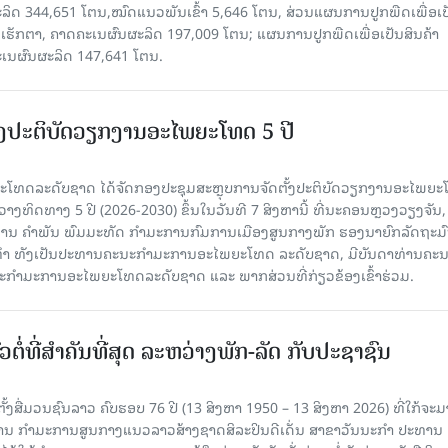
ລິດ 344,651 ໂຕນ,ໝົດແນວພັນເຂົ້າ 5,646 ໂຕນ, ສ່ວນແຜນການປູກພືດເພື່ອເປ
ຮັກຕາ, ຄາດຄະເນຜົນຜະລິດ 197,009 ໂຕນ; ແຜນການປູກພືດເພື່ອເປັນສິນຄ້າ
ະເນຜົນຜະລິດ 147,641 ໂຕນ.
ັ້ງປະຕິບັດວຽກງານອະໄພຍະໂທດ 5 ປີ
ທດລະດັບຊາດ ໄດ້ຈັດກອງປະຊຸມສະຫຼຸບການຈັດຕັ້ງປະຕິບັດວຽກງານອະໄພຍ
ວາງທິດທາງ 5 ປີ (2026-2030) ຂຶ້ນໃນວັນທີ 7 ສິງຫານີ້ ທີ່ນະຄອນຫຼວງວຽງຈັນ
ານ ຄໍາພັນ ພົມມະທັດ ກຳມະການກົມການເມືອງສູນກາງພັກ ຮອງນາຍົກລັດຖະມົ
ິທຳ ທັງເປັນປະທານຄະນະກຳມະການອະໄພຍະໂທດ ລະດັບຊາດ, ມີບັນດາທ່ານຄະ
ກຳມະການອະໄພຍະໂທດລະດັບຊາດ ແລະ ພາກສ່ວນທີ່ກ່ຽວຂ້ອງເຂົ້າຮ່ວມ.
ວຕໍ່ທີ່ສໍາຄັນທີ່ສຸດ ລະຫວ່າງພັກ-ລັດ ກັບປະຊາຊົນ
ັ້ງສື່ມວນຊົນລາວ ຄົບຮອບ 76 ປີ (13 ສິງຫາ 1950 – 13 ສິງຫາ 2026) ທີ່ໃກ້ຈະມ
ສານ ກໍາມະການສູນກາງແນວລາວສ້າງຊາດສິລະປິນດີເດັ່ນ ສາຂາວັນນະກໍາ ປະທານ