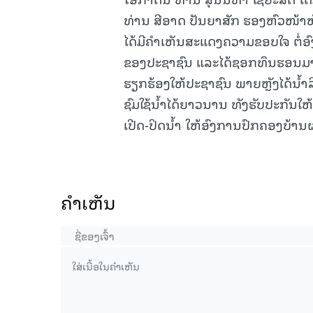
ທ່ານ ສີອາດ ປັນຍາສັກ ຮອງຫົວໜ້າ
ໄດ້ມີຄໍາເຫັນສະແດງຄວາມຂອບໃຈ ຕໍ່
ຂອງປະຊາຊົນ ແລະໄດ້ຊອກທຶນຮອນມາຊ່
ຮຽກຮ້ອງໃຫ້ປະຊາຊົນ ພາຍຫຼັງໄດ້ນໍ້າລ
ຊົມໃຊ້ນໍ້າໄດ້ຍາວນານ ທັງຮັບປະກັນ
ເປີດ-ປິດນໍ້າ ໃຫ້ອົງການປົກຄອງບ້ານ
ຄໍາເຫັນ