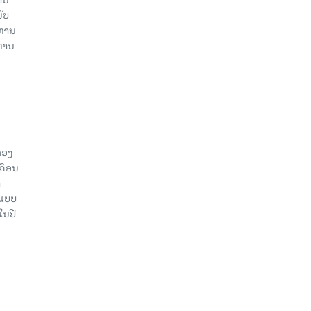
ັບ
ະທານ
ະທານ
ກອງ
ດືອນ
ຳ
ດແບບ
ໃນປີ