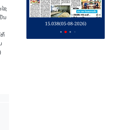
ະໄຊ
ປັນ
26)
15.038(05-08-2026)
1
ໃຫ້
ນ
)