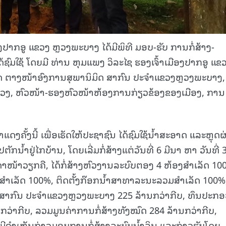
ອງປາກອູ ແຂວງ ຫຼວງພະບາງ ໄດ້ມີພິທີ ມອບ-ຮັບ ການກໍ່ສ້າງ-
ດ້ຊົມໃຊ້ ໂດຍມີ ທ່ານ ຫຸມແພງ ວິລະໄຊ ຮອງເຈົ້າເມືອງປາກອູ ແຂ
ິດ ຕາງໜ້າອົງການສຸພານິມິດ ສາກົນ ປະຈໍາແຂວງຫຼວງພະບາງ,
ວງ, ຫົວໜ້າ-ຮອງຫົວໜ້າຫ້ອງການກ່ຽວຂ້ອງຂອງເມືອງ, ການ
າແດງຄັ້ງນີ້ ເພື່ອເຮັດໃຫ້ປະຊາຊົນ ໄດ້ຊົມໃຊ້ນໍ້າສະອາດ ແລະຫຼຸດ
ກນໍ້າຢູ່ໄກບ້ານ, ໂດຍເລີ່ມກໍ່ສ້າງແຕ່ວັນທີ່ 6 ມີນາ ຫາ ວັນທີ່ 
ດາໜ້າວຽກຄື, ໄດ້ກໍ່ສ້າງຫົວງານລະບົບຕອງ 4 ຫ້ອງສໍາເລັດ 10
ບ້ານສໍາເລັດ 100%, ຕິດຕັ້ງກ໊ອກນໍ້າສາທາລະນະລວມສໍາເລັດ 100%
 ສາກົນ ປະຈໍາແຂວງຫຼວງພະບາງ 225 ລ້ານກວ່າກີບ, ທຶນປະກ
ວ່າກີບ, ລວມມູນຄ່າການກໍ່ສ້າງທັງໝົດ 284 ລ້ານກວ່າກີບ,
້ມີຄໍາເຫັນກ່າວມອບການກໍ່ສ້າງລະບົບນໍ້າລິນ ແລະກ່າວຮັບໂດຍ