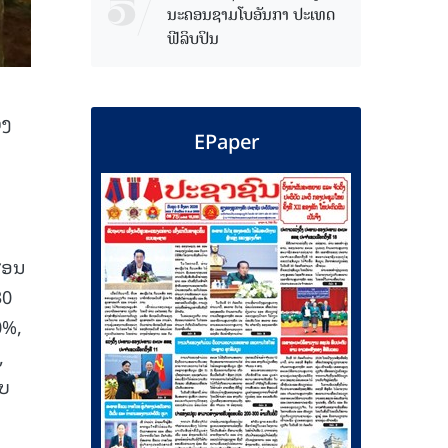
ນະຄອນຊາມໂບ​ອັນກາ ປະເທດ
ຟີລິບປິນ
ວງ
EPaper
ຜ່ອນ
30
0%,
,
ອບ