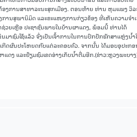
ຫ້ອງການສາທາລະນະສຸກເມືອງ. ຕອນທ້າຍ ທ່ານ ຫຸມແພງ ວິລ
ອົງການສຸພານິມິດ ແລະຂະແໜງການກ່ຽວຂ້ອງ ທີ່ເຫັນຄວາມຈໍາເ
15.039(06-08-20
ວຍເຫຼືອ ປະຊາຊົນພາຍໃນບ້ານຜາແດງ, ພ້ອມນີ້ ທ່ານໄດ້
ິນມາຊົມໃຊ້ແລ້ວ ຈົ່ງເປັນເຈົ້າການໃນການປົກປັກຮັກສາແຫຼ່ງນໍ້າ
ໃຫ້ເກີດຜົນປະໂຫຍດກັບແຕ່ລະຄອບຄົວ. ຈາກນັ້ນ ໄດ້ມອບອຸປະກອ
ຜາແດງ ແລະຢ້ຽມຊົມເຂດອ່າງເກັບນ້ຳຕື່ມອີກ.(ຂ່າວ:ຫຼວງພະບາງ