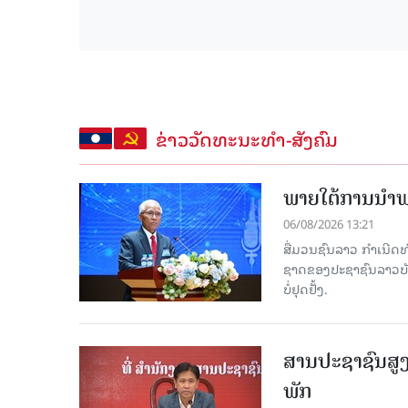
ຂ່າວວັດທະນະທຳ-ສັງຄົມ
ພາຍໃຕ້ການນໍາພາ
06/08/2026 13:21
ສື່ມວນຊົນລາວ ກຳເນີດທ
ຊາດຂອງປະຊາຊົນລາວບັນດ
ບໍ່ຢຸດຢັ້ງ.
ສານປະຊາຊົນສູງ
ພັກ