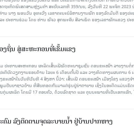
ສດຖະກິດພິເສດສາມຫຼ່ຽມຄຳ ສະບັບເລກທີ 359/ນຍ, ລົງວັນທີ 22 ພະຈິກ 2023 ນ
 ທ່ານ ນາງ ພອນວັນ ອຸທະວົງ ເລຂາຄະນະບໍລິຫານງານພັກ ຮອງລັດມົນຕີ ຮອງປ
ນ ແລະ ປະທານຮ່ວມ ໂດຍ ທ່ານ ພົຈວ ສຸກພະຈັນ ສີລາເພັດ ຮອງເລຂາພັກແຂວງ ປ
ງຖິ່ນ ສູ່ສະຫະກອນທີ່ເຂັ້ມແຂງ
ມ ປະທານສະຫະກອນ ຜະລິດເສັ້ນເຝີພັດທະນາຊຸມຊົນ ດອນຂະເໝົາ ລາຍງານຕໍ່
້ງປະຕິບັດວຽກງານຮອບດ້ານ ໄລຍະ 6 ເດືອນຕົ້ນປີ ແລະ ວາງທິດທາງແຜນການ 6 ເ
ຂະເໝົາໃນວັນທີວັນທີ 4 ສິງຫາ ນີ້ວ່າ: ເສັ້ນເຝີ ດອນຂະເໝົາ ເມືອງໂຂງ ແຂວງຈ
າກພູມປັນຍາຊາວບ້ານ ທີ່ສືບທອດກັນມາແຕ່ຮຸ່ນປູ່ຍ່າຕາຍາຍ ເຊິ່ງໃນອະດີດແມ່ນເຮັ
ັນກຸ່ມຜະລິດ ໂດຍມີ 17 ຄອບຄົວ, ດ້ວຍລົດຊາດ ແລະ ຄຸນນະພາບທີ່ເປັນເອກະລັກ, 
ະຄົມ ລົງຕິດຕາມຈຸດລະບາຍນໍ້າ ຢູ່ບ້ານປາກຫາງ