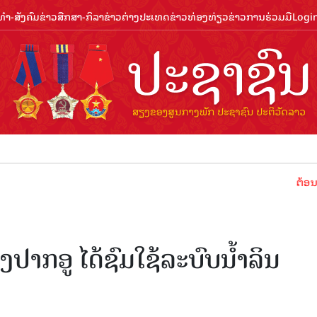
ຳ-ສັງຄົມ
ຂ່າວສືກສາ-ກິລາ
ຂ່າວຕ່າງປະເທດ
ຂ່າວທ່ອງທ່ຽວ
ຂ່າວການຮ່ວມມື
Logi
ຕ້ອນຮັບປີທ່ອ
ປາກອູ ໄດ້ຊົມໃຊ້ລະບົບນໍ້າລິນ