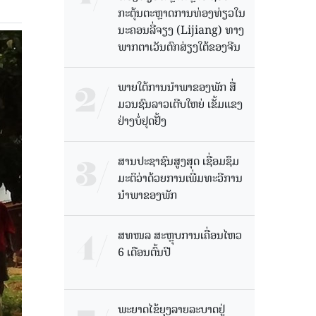
ກະຕຸ້ນຕະຫຼາດການທ່ອງທ່ຽວໃນ
ນະຄອນລີ່ຈຽງ (Lijiang) ທາງ
ພາກຕາເວັນຕົກສ່ຽງໃຕ້ຂອງຈີນ
ພາຍໃຕ້ການນໍາພາຂອງພັກ ສື່
ມວນຊົນລາວເຕີບໃຫຍ່ ເຂັ້ມແຂງ
ຢ່າງບໍ່ຢຸດຢັ້ງ
ສານປະຊາຊົນສູງສຸດ ເຊື່ອມຊຶມ
ມະຕິວ່າດ້ວຍການເພີ່ມທະວີການ
ນຳພາຂອງພັກ
ສທໜລ ສະຫຼຸບການເຄື່ອນໄຫວ
6 ເດືອນຕົ້ນປີ
ພະຍາດໄຂ້ຍຸງລາຍລະບາດຢູ່