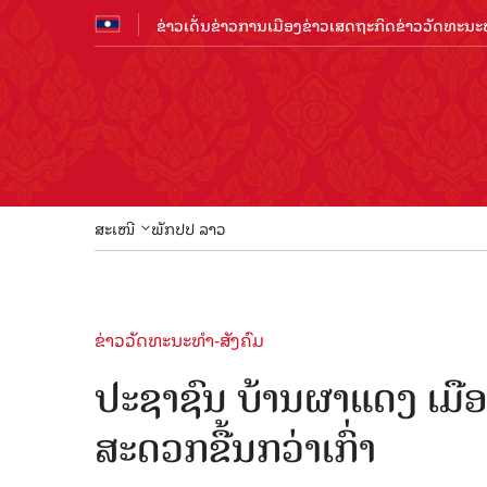
ຂ່າວເດັ່ນ
ຂ່າວການເມືອງ
ຂ່າວເສດຖະກິດ
ຂ່າວວັດທະນະທ
ສະເໜີ
ພັກປປ ລາວ
ຂ່າວວັດທະນະທຳ-ສັງຄົມ
ປະຊາຊົນ ບ້ານຜາແດງ ເມືອງ
ສະດວກຂື້ນກວ່າເກົ່າ