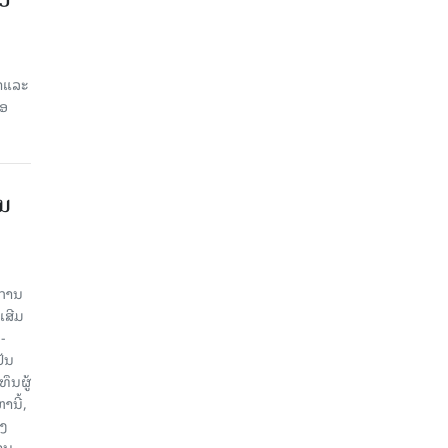
ສາແລະ
່ອ
ານ
ະການ
ເສີມ
-
ປັນ
ຶນຜູ້
ນີ້,
ອງ
ານ