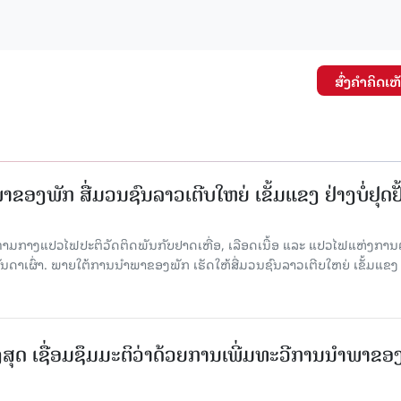
ສົ່ງຄໍາຄິດເຫ
ຂອງພັກ ສື່ມວນຊົນລາວເຕີບໃຫຍ່ ເຂັ້ມແຂງ ຢ່າງບໍ່ຢຸດຢັ
່າມກາງແປວໄຟປະຕິວັດຕິດພັນກັບຢາດເຫື່ອ, ເລືອດເນື້ອ ແລະ ແປວໄຟແຫ່ງການຕໍ່ສູ
າເຜົ່າ. ພາຍໃຕ້ການນໍາພາຂອງພັກ ເຮັດໃຫ້ສື່ມວນຊົນລາວເຕີບໃຫຍ່ ເຂັ້ມແຂງ 
ສຸດ ເຊື່ອມຊຶມມະຕິວ່າດ້ວຍການເພີ່ມທະວີການນຳພາຂອ