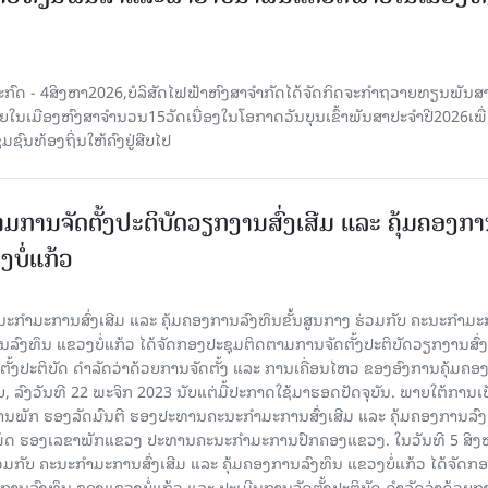
ະກົດ - 4ສິງຫາ2026,ບໍລິສັດໄຟຟ້າຫົງສາຈໍາກັດໄດ້ຈັດກິດຈະກໍາຖວາຍທຽນພັນ
າຍໃນເມືອງຫົງສາຈໍານວນ15ວັດເນື່ອງໃນໂອກາດວັນບຸນເຂົ້າພັນສາປະຈໍາປີ2026ເພື
ຊົນທ້ອງຖິ່ນໃຫ້ຄົງຢູ່ສືບໄປ
ມການຈັດຕັ້ງປະຕິບັດວຽກງານສົ່ງເສີມ ແລະ ຄຸ້ມຄອງກ
ບໍ່ແກ້ວ
ຄະນະກໍາມະການສົ່ງເສີມ ແລະ ຄຸ້ມຄອງການລົງທຶນຂັ້ນສູນກາງ ຮ່ວມກັບ ຄະນະກໍາມ
ການລົງທຶນ ແຂວງບໍ່ແກ້ວ ໄດ້ຈັດກອງປະຊຸມຕິດຕາມການຈັດຕັ້ງປະຕິບັດວຽກງານສົ່ງ
ັ້ງປະຕິບັດ ດຳລັດວ່າດ້ວຍການຈັດຕັ້ງ ແລະ ການເຄື່ອນໄຫວ ຂອງອົງການຄຸ້ມຄອງ
ລົງວັນທີ 22 ພະຈິກ 2023 ນັບແຕ່ມື້ປະກາດໃຊ້ມາຮອດປັດຈຸບັນ. ພາຍໃຕ້ການເ
ພັກ ຮອງລັດມົນຕີ ຮອງປະທານຄະນະກໍາມະການສົ່ງເສີມ ແລະ ຄຸ້ມຄອງການລົງທ
ເພັດ ຮອງເລຂາພັກແຂວງ ປະທານຄະນະກຳມະການປົກຄອງແຂວງ. ໃນວັນທີ 5 ສິງຫາ
ວມກັບ ຄະນະກໍາມະການສົ່ງເສີມ ແລະ ຄຸ້ມຄອງການລົງທຶນ ແຂວງບໍ່ແກ້ວ ໄດ້ຈັດກ
ງການລົງທຶນ ຂອງແຂວງບໍ່ແກ້ວ ແລະ ປະເມີນການຈັດຕັ້ງປະຕິບັດ ດຳລັດວ່າດ້ວຍກ