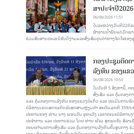
ສາປະຈໍາປີ2026
06/08/2026 11:51
ໃນລະຫວ່າງວັນທີ22ກໍລ
ຜ້າອາບນໍ້າຝົນແດ່ວັດພ
ຮ່ວມສືບສານປະເພນີອັນດີງາມແລະສົ່ງເສີມຄຸນຄ່າທາງຈິດໃຈຂອງຊຸມ
ກອງປະຊຸມຕິດຕາ
ລົງທຶນ ຂອງແຂວງ
06/08/2026 10:53
ໃນວັນທີ 5 ສິງຫານີ້, 
ສົ່ງເສີມ ແລະ ຄຸ້ມຄອງ
ແລະ ຄຸ້ມຄອງການລົງທຶນ ຂອງແຂວງບໍ່ແກ້ວ ແລະ ປະເມີນການຈັດຕ
ບໍລິຫານເຂດເສດຖະກິດພິເສດສາມຫຼ່ຽມຄຳ ສະບັບເລກທີ 359/ນຍ, 
ປະທານຂອງ ທ່ານ ນາງ ພອນວັນ ອຸທະວົງ ເລຂາຄະນະບໍລິຫານງານ
ປະຈໍາການ ແລະ ປະທານຮ່ວມ ໂດຍ ທ່ານ ພົຈວ ສຸກພະຈັນ ສີລາ
ຄະນະກໍາມະການສົ່ງເສີມ ແລະ ຄຸ້ມຄອງການລົງທຶນຂັ້ນສູນກາງ ຮ່
ປະຊຸມຕິດຕາມການຈັດຕັ້ງປະຕິບັດວຽກງານສົ່ງເສີມ ແລະ ຄຸ້ມຄອ