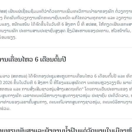
ປສສ) ເຜີຍແຜ່ເຊື່ອມຊຶມມະຕິວ່າດ້ວຍການເພີ່ມທະວີການນຳພາຂອງພັກ ຕໍ່ວຽກງາ
ືອງ ຕິດພັນກັບວຽກງານພັດທະນາຊົນນະບົດ-ແກ້ໄຂຄວາມທຸກຍາກ ແລະ ວຽກງາ
ມແຂງ, ໜັກແໜ້ນ ໄດ້ຈັດຂຶ້ນໃນວັນທີ 6 ສິງຫາ ນີ້ ທີ່ ສປສສ, ໃຫ້ກຽດເຜີຍເອກະ
ຫານງານພັກ ປະທານສານປະຊາຊົນສູງສຸດ ຊຶ່ງມີສະຫາຍຮອງປະທານ, ຫົວໜ້າກົມ,
ງພ້ອມພຽງ.
ເຄື່ອນໄຫວ 6 ເດືອນຕົ້ນປີ
່ມລາວ (ສທໜລ) ໄດ້ຈັດກອງປະຊຸມສະຫຼຸບການເຄື່ອນໄຫວ 6 ເດືອນຕົ້ນປີ ແລະ ທ
 2026 ຂຶ້ນໃນວັນທີ 6 ສິງຫາ ນີ້ ທີ່ໂຮງແຮມສຸພັດຕາ ນະຄອນຫຼວງວຽງຈັນ ພາຍ
 ສທໜລ ແລະ ການສົ່ງເສີມຊາວໜຸ່ມສ້າງເສດຖະກິດ“ ໂດຍການເປັນປະທານຂອງ ທ
ານສູນກາງພັກ ເລຂາຄະນະບໍລິຫານງານສູນກາງຊາວໜຸ່ມ ປະຊາຊົນ ປະຕິວັດລາວ, 
ນດາທ່ານຮອງເລຂາຂັ້ນສູນກາງ, ຄະນະກົມຈາກສູນກາງຊາວໜຸ່ມ, ຄະນະບໍລິຫານງາ
າຮ່ວມ.
ຍທຽນພັນສາແລະຜ້າອາບນໍ້າຝົນແດ່ວັດພາຍໃນເມືອງຫ