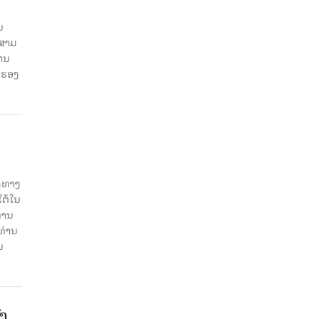
ນ
ນສາມ
ສານ
 ຮອງ
ິດທາງ
ໃຕ້ໃນ
່ານ
ທ່ານ
ນ
ົງ