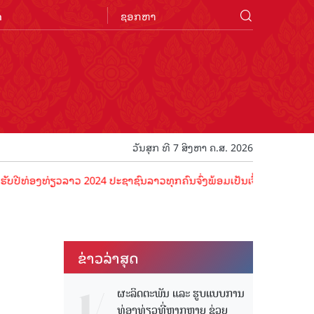
n
ວັນສຸກ ທີ 7 ສິງຫາ ຄ.ສ. 2026
ງທ່ຽວລາວ 2024 ປະຊາຊົນລາວທຸກຄົນຈົ່ງພ້ອມເປັນເຈົ້າພາບທີ່ດີ ຕ້ອນຮັບນັກ
ຂ່າວ​ລ່າ​ສຸດ
ຜະລິດຕະພັນ ແລະ ຮູບແບບການ
ທ່ອງທ່ຽວທີ່ຫຼາກຫຼາຍ ຊ່ວຍ