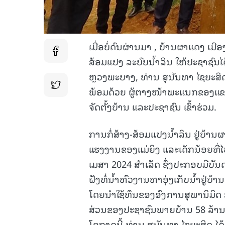
ເມື່ອບໍ່ດົນຜ່ານມາ , ບ້ານຜາແດງ ເມື
ສ້ອມແປງ ລະບົບນໍ້າລິນ ໃຫ້ປະຊາຊົນໄ
ຫຼວງພະບາງ, ທ່ານ ສຸນັນທາ ໄຊຍະສ
ພ້ອມດ້ວຍ ຜູ້ຕາງໜ້າພະແນກຂອງແຂ
ຈັດຕັ້ງບ້ານ ແລະປະຊາຊົນ ເຂົ້າຮ່ວມ.
ການກໍ່ສ້າງ-ສ້ອມແປງນໍ້າລິນ ຢູ່ບ້ານຜ
ແຮງງານຂອງແມ່ຍິງ ແລະເດັກນ້ອຍທີ່ໄປຕັ
ເມສາ 2024 ສໍາເລັດ ຊຶ່ງປະກອບມີບັນ
ຝັງທໍ່ນໍ້າຫົວງານຫາອຸ່ງເກັບນໍ້າຢູ່
ໂດຍນຳໃຊ້ທຶນຂອງອົງການສຸພານິມິດ
ສ່ວນຂອງປະຊາຊົນພາຍບ້ານ 58 ລ້ານກ
ໂອກາດນີ້ ທ່ານ ສຸນັນທາ ໄຊຍະສິດ ໄດ