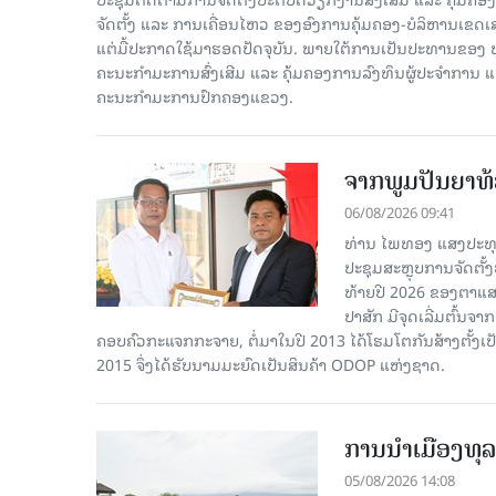
ຈັດຕັ້ງ ແລະ ການເຄື່ອນໄຫວ ຂອງອົງການຄຸ້ມຄອງ-ບໍລິຫານເຂດເ
ແຕ່ມື້ປະກາດໃຊ້ມາຮອດປັດຈຸບັນ. ພາຍໃຕ້ການເປັນປະທານຂອງ
ຄະນະກໍາມະການສົ່ງເສີມ ແລະ ຄຸ້ມຄອງການລົງທຶນຜູ້ປະຈໍາກາ
ຄະນະກຳມະການປົກຄອງແຂວງ.
ຈາກພູມປັນຍາທ້ອ
06/08/2026 09:41
ທ່ານ ໄພທອງ ແສງປະທຸ
ປະຊຸມສະຫຼຸບການຈັດຕັ
ທ້າຍປີ 2026 ຂອງຕາແສງ
ປາສັກ ມີຈຸດເລີ່ມຕົ້ນຈ
ຄອບຄົວກະແຈກກະຈາຍ, ຕໍ່ມາໃນປີ 2013 ໄດ້ໂຮມໂຕກັນສ້າງຕັ້ງເປ
2015 ຈຶ່ງໄດ້ຮັບນາມມະຍົດເປັນສິນຄ້າ ODOP ແຫ່ງຊາດ.
ການນໍາເມືອງທຸລ
05/08/2026 14:08