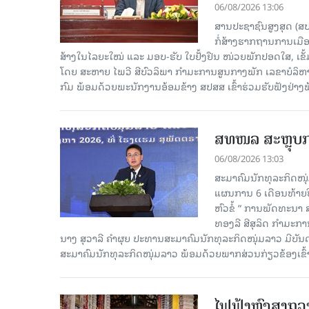
06/08/2026 13:06
ສານປະຊາຊົນສູງສຸດ (ສ
ກໍ່ສ້າງຮາກຖານການເມ
ສ້າງໃນໄລຍະໃໝ່ ແລະ ມອບ-ຮັບ ໃບຢັ້ງຢືນ ໜ່ວຍພັກປອດໃສ, ເຂັ້
ໂດຍ ສະຫາຍ ໄພວີ ສີບົວລິພາ ກຳມະການສູນກາງພັກ ເລຂາບໍລິ
ກົມ ພ້ອມດ້ວຍພະນັກງານອ້ອມຂ້າງ ສປສສ ເຂົ້າຮ່ວມຮັບຟັງຢ່າ
ສທໜລ ສະຫຼຸບການ
06/08/2026 13:03
ສະມາຄົມນັກທຸລະກິດໜຸ
ແຜນການ 6 ເດືອນທ້າຍປີ
ຫົວຂໍ້ “ ການພັດທະນາ
ທອງລີ ສີສຸລິດ ກຳມະກ
ນາງ ສຸວາລີ ຄຳຜຸຍ ປະທານສະມາຄົມນັກທຸລະກິດໜຸ່ມລາວ ມີບັ
ສະມາຄົມນັກທຸລະກິດໜຸ່ມລາວ ພ້ອມດ້ວຍພາກສ່ວນກ່ຽວຂ້ອງເຂົ້
ໄຟຟ້າຫົງສາຖວາ