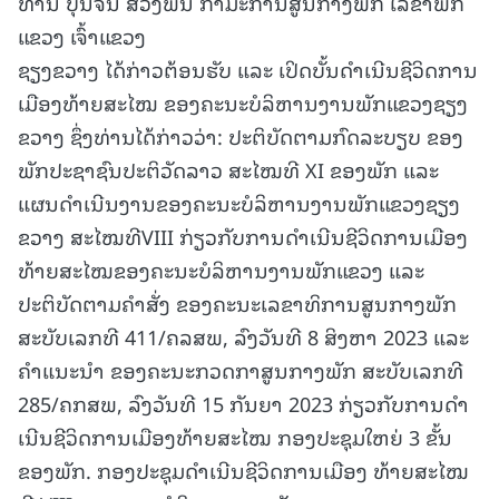
ທ່ານ ບຸນຈັນ ສີວົງພັນ ກຳມະການສູນກາງພັກ ເລຂາພັກ
ແຂວງ ເຈົ້າແຂວງ
ຊຽງຂວາງ ໄດ້ກ່າວຕ້ອນຮັບ ແລະ ເປິດບັ້ນດຳເນີນຊີວິດການ
ເມືອງທ້າຍສະໄໝ ຂອງຄະນະບໍລິຫານງານພັກແຂວງຊຽງ
ຂວາງ ຊຶ່ງທ່ານໄດ້ກ່າວວ່າ: ປະຕິບັດຕາມກົດລະບຽບ ຂອງ
ພັກປະຊາຊົນປະຕິວັດລາວ ສະໄໝທີ XI ຂອງພັກ ແລະ
ແຜນດຳເນີນງານຂອງຄະນະບໍລິຫານງານພັກແຂວງຊຽງ
ຂວາງ ສະໄໝທີVIII ກ່ຽວກັບການດຳເນີນຊີວິດການເມືອງ
ທ້າຍສະໄໝຂອງຄະນະບໍລິຫານງານພັກແຂວງ
ແລະ
ປະຕິບັດຕາມຄໍາສັ່ງ ຂອງຄະນະເລຂາທິການສູນກາງພັກ
ສະບັບເລກທີ 411/ຄລສພ, ລົງວັນທີ 8 ສິງຫາ 2023 ແລະ
ຄໍາແນະນໍາ ຂອງຄະນະກວດກາສູນກາງພັກ ສະບັບເລກທີ
285/ຄກສພ, ລົງວັນທີ 15 ກັນຍາ 2023 ກ່ຽວກັບການດໍາ
ເນີນຊີວິດການເມືອງທ້າຍສະໄໝ ກອງປະຊຸມໃຫຍ່ 3 ຂັ້ນ
ຂອງພັກ. ກອງປະຊຸມດໍາເນີນຊີວິດການເມືອງ ທ້າຍສະໄໝ