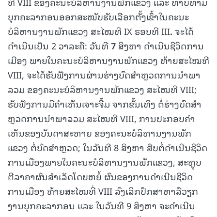
ທີ VIII ຂອງຄະນະບໍລິຫານງານພັກແຂວງ ແລະ ທາບທາມ
ບຸກຄະລາກອນອອກສະໝັບຮັບເລືອກຕັ້ງເຂົ້າໃນຄະນະ
ບໍລິຫານງານພັກແຂວງ ສະໄໝທີ IX ຮອບທີ III
.
ຈະໄດ້
ດຳເນີນເປັນ 2 ວາລະຄື: ວັນທີ
7
ສິງຫາ ດໍາເນີນຊີວິດການ
ເມືອງ ພາຍໃນຄະນະບໍລິຫານງານພັກແຂວງ ທ້າຍສະໄໝທີ
VIII, ຈະໄດ້ຮັບຟັງການຜ່ານຮ່າງບົດສໍາຫຼວດການນໍາພາ
ລວມ ຂອງຄະນະບໍລິຫານງານພັກແຂວງ ສະໄໝທີ VIII;
ຮັບຟັງການມີຄໍາເຫັນເຈາະຈີ້ມ ຈາກຂັ້ນເທິງ ຕໍ່ຮ່າງບົດສໍາ
ຫຼວດການນໍາພາລວມ ສະໄໝທີ VIII, ການປະກອບຄໍາ
ເຫັນຂອງບັນດາສະຫາຍ ຂອງຄະນະບໍລິຫານງານພັກ
ແຂວງ ຕໍ່ບົດສຳຫຼວດ; ໃນວັນທີ 8 ສິງຫາ ສືບຕໍ່ດໍາເນີນຊີວິດ
ການເມືອງພາຍໃນຄະນະບໍລິຫານງານພັກແຂວງ, ສະຫຼຸບ
ຕີລາຄາຜົນສໍາເລັດໂດຍຫຍໍ້ ຜົນຂອງການດໍາເນີນຊີວິດ
ການເມືອງ ທ້າຍສະໄໝທີ່ VIII ລົງເລິກປຶກສາຫາລືວຽກ
ງານບຸກຄະລາກອນ ແລະ ໃນວັນທີ 9 ສິງຫາ ຈະດໍາເນີນ