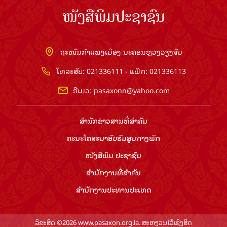
ໜັງສືພິມປະຊາຊົນ
ຖະໜົນກຳແພງເມືອງ ນະຄອນຫຼວງວຽງຈັນ
ໂທລະສັບ: 021336111 - ແຟັກ: 021336113
ອີເມວ:
pasaxonn@yahoo.com
ສຳ​ນັກ​ຂ່າວ​ສານ​ທີ່​ສຳ​ຄັນ​
ຄະນະໂຄສະນາອົບຮົມ​ສູນ​ກາງ​ພັກ
ໜັງສືພິມ ປະ​ຊາ​ຊົນ
ສຳ​ນັກ​ງານ​ທີ່​ສຳ​ຄັນ
ສຳ​ນັກ​ງານ​ປະ​ທານ​ປະ​ເທດ
ລິຂະສິດ ©2026 www.pasaxon.org.la. ສະຫງວນໄວ້ເຊິງສິດ