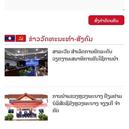
ສົ່ງຄໍາຄິດເຫັນ
ຂ່າວວັດທະນະທຳ-ສັງຄົມ
ສາລະວັນ ສໍາເລັດການຍົກລະດັບ
ວຽກງານເສນາທິການຮັບໃຊ້ການນໍາ
ການນຳແຂວງຫຼວງພະບາງ ຢ້ຽມ​ຢາມ
ບໍ​ລິ​ສັດຊີມັງຫຼວງພະບາງ ຈຽງເກີ ຈໍາ
ກັດ