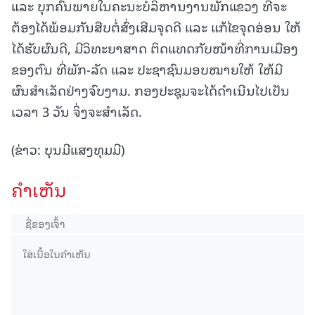
ແລະ ບຸກຄົນພາຍໃນຄະນະບໍລິຫານງານພັກແຂວງ ທີ່ຈະ
ຕ້ອງໄດ້ພ້ອມກັນສືບຕໍ່ສົ່ງເສີມຈຸດດີ ແລະ ແກ້ໄຂຈຸດອ່ອນ ໃຫ້
ໄດ້ຮັບຜົນດີ, ມີວິທະຍາສາດ ຕິດແທດກັບໜ້າທີ່ການເມືອງ
ຂອງຕົນ ທີ່ພັກ-ລັດ ແລະ ປະຊາຊົນມອບໝາຍໃຫ້ ໃຫ້ມີ
ຜົນສຳເລັດຢ່າງຈົບງາມ. ກອງປະຊຸມຈະໄດ້ດຳເນີນໄປເປັນ
ເວລາ 3 ວັນ ຈິ່ງຈະສຳເລັດ.
(ຂ່າວ: ບຸນມີແສງທຸມມີ)
ຄໍາເຫັນ