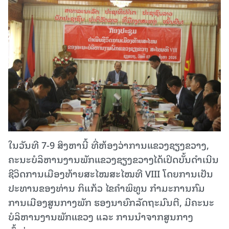
ໃນວັນທີ 7-9 ສິງຫານີ້ ທີ່ຫ້ອງວ່າການແຂວງຊຽງຂວາງ,
ຄະນະບໍລິຫານງານພັກແຂວງຊຽງຂວາງໄດ້ເປິດບັ້ນດຳເນີນ
ຊີວິດການເມືອງທ້າຍສະໄໝສະໄໝທີ VIII ໂດຍການເປັນ
ປະທານຂອງທ່ານ ກິແກ້ວ ໄຂຄຳພິທູນ ກຳມະການກົມ
ການເມືອງສູນກາງພັກ ຮອງນາຍົກລັດຖະມົນຕີ, ມີຄະນະ
ບໍລິຫານງານພັກແຂວງ ແລະ ການນຳຈາກສູນກາງ