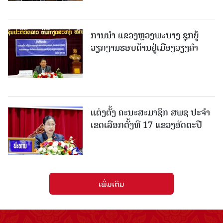
ການນຳ ແຂວງຫຼວງພະບາງ ຊຸກຍູ້
ວຽກງານຮອບດ້ານຢູ່ເມືອງວຽງຄໍາ
ແຕ່ງຕັ້ງ ຄະນະສະມາຊິກ ສພຊ ປະຈຳ
ເຂດເລືອກຕັ້ງທີ 17 ແຂວງອັດຕະປື
ເພີ່ມເຕີມ