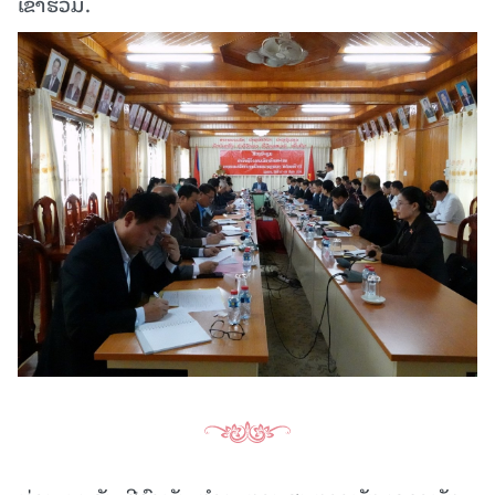
ເຂົ້າຮ່ວມ.