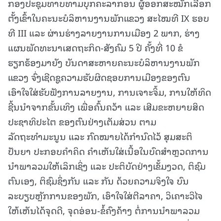
ກອງປະຊຸມທາບທາມບຸກຄະລາກອນ ຜູ້ອອກສະໝັກເລືອກ
ຕັ້ງເຂົ້າໃນຄະນະບໍລິຫານງານພັກແຂວງ ສະໄໝທີ IX ຮອບ
ທີ III ແລະ ຜ່ານຮ່າງລາຍງານການເມືອງ 2 ພາກ, ຮ່າງ
ແຜນພັດທະນາເສດຖະກິດ-ສັງຄົມ 5 ປີ ຄັ້ງທີ່ 10 ຂໍ
ຮຽກຮ້ອງມາຍັງ ບັນດາສະຫາຍຄະນະບໍລິຫານງານພັກ
ແຂວງ ຈົ່ງເຊີດຊູຄວາມຮັບຜິດຊອບການເມືອງຂອງຕົນ
ເອົາໃຈໃສ່ຮັບຟັງການລາຍງານ, ການເຈາະຈິ້ມ, ການໃຫ້ທິດ
ຊີ້ນນຳຈາກຂັ້ນເທິງ ເພື່ອຄົ້ນຄວ້າ ແລະ ເສີມຂະຫຍາຍສິດ
ປະຊາທິປະໄຕ ຂອງຕົນຢ່າງເຕັມສ່ວນ ຕາມ
ລັດຖະທຳມະນູນ ແລະ ກົດໝາຍໄດ້ກຳນົດໄວ້ ສຸມສະຕິ
ປັນຍາ ປະກອບຄຳຄິດ ຄຳເຫັນໃສ່ເນື້ອໃນບົດສຳຫຼວດການ
ນຳພາລວມໃຫ້ເລິກເຊິ່ງ ແລະ ປະຕິບັດຢ່າງເຂັ້ມງວດ, ຕິຊົມ
ຕົນເອງ, ຕິຊົມຊຶ່ງກັນ ແລະ ກັນ ດ້ວຍຄວາມຈິງໃຈ ບົນ
ລະບຽບຫຼັກການຂອງພັກ, ເອົາໃຈໃສ່ຕີລາຄາ, ວິເຄາະວິໄຈ
ໃຫ້ເຫັນໄດ້ຈຸດດີ, ຈຸດອ່ອນ-ຂໍ້ຄົງຄ້າງ ຕໍ່ການນຳພາລວມ