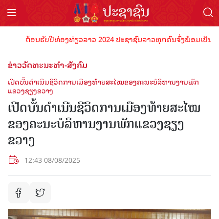
ຕ້ອນຮັບປີທ່ອງທ່ຽວລາວ 2024 ປະຊາຊົນລາວທຸກຄົນຈົ່ງພ້ອມເປັນເຈົ້າພາບ
ຂ່າວວັດທະນະທຳ-ສັງຄົມ
ເປີດບັ້ນດຳເນີນຊີວິດການເມືອງທ້າຍສະໄໝຂອງຄະນະບໍລິຫານງານພັກ
ແຂວງຊຽງຂວາງ
ເປີດບັ້ນດຳເນີນຊີວິດການເມືອງທ້າຍສະໄໝ
ຂອງຄະນະບໍລິຫານງານພັກແຂວງຊຽງ
ຂວາງ
12:43 08/08/2025