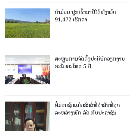
ຄໍາມ່ວນ ປູກເຂົ້ານາປີໄດ້ທັງໝົດ
91,472 ເຮັກຕາ
ສະຫຼຸບການຈັດຕັ້ງປະຕິບັດວຽກງານ
ອະໄພຍະໂທດ 5 ປີ
ສື່ມວນຊົນແມ່ນຂົວຕໍ່ທີ່ສໍາຄັນທີ່ສຸດ
ລະຫວ່າງພັກ-ລັດ ກັບປະຊາຊົນ