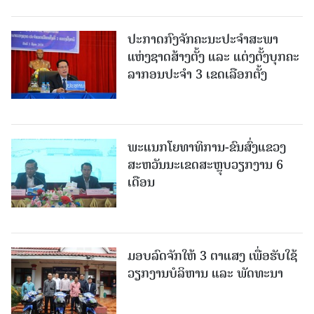
ປະກາດກົງຈັກຄະນະປະຈໍາສະພາ
ແຫ່ງຊາດສ້າງຕັ້ງ ແລະ ແຕ່ງຕັ້ງບຸກຄະ
ລາກອນປະຈໍາ 3 ເຂດເລືອກຕັ້ງ
ພະແນກໂຍທາທິການ-ຂົນສົ່ງແຂວງ
ສະຫວັນນະເຂດສະຫຼຸບວຽກງານ 6
ເດືອນ
ມອບລົດຈັກໃຫ້ 3 ຕາແສງ ເພື່ອຮັບໃຊ້
ວຽກງານບໍລິຫານ ແລະ ພັດທະນາ