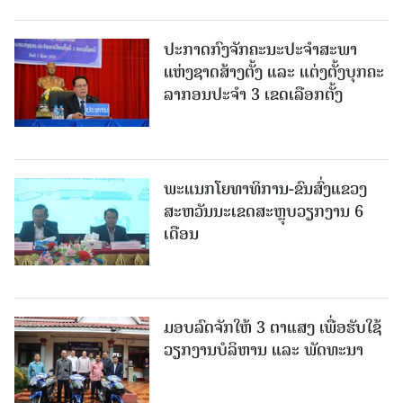
ປະກາດກົງຈັກຄະນະປະຈໍາສະພາ
ແຫ່ງຊາດສ້າງຕັ້ງ ແລະ ແຕ່ງຕັ້ງບຸກຄະ
ລາກອນປະຈໍາ 3 ເຂດເລືອກຕັ້ງ
ພະແນກໂຍທາທິການ-ຂົນສົ່ງແຂວງ
ສະຫວັນນະເຂດສະຫຼຸບວຽກງານ 6
ເດືອນ
ມອບລົດຈັກໃຫ້ 3 ຕາແສງ ເພື່ອຮັບໃຊ້
ວຽກງານບໍລິຫານ ແລະ ພັດທະນາ