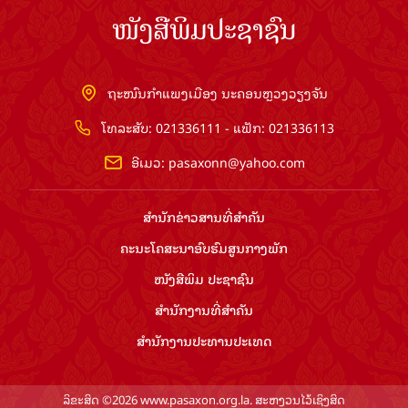
ໜັງສືພິມປະຊາຊົນ
ຖະໜົນກຳແພງເມືອງ ນະຄອນຫຼວງວຽງຈັນ
ໂທລະສັບ: 021336111 - ແຟັກ: 021336113
ອີເມວ:
pasaxonn@yahoo.com
ສຳ​ນັກ​ຂ່າວ​ສານ​ທີ່​ສຳ​ຄັນ​
ຄະນະໂຄສະນາອົບຮົມ​ສູນ​ກາງ​ພັກ
ໜັງສືພິມ ປະ​ຊາ​ຊົນ
ສຳ​ນັກ​ງານ​ທີ່​ສຳ​ຄັນ
ສຳ​ນັກ​ງານ​ປະ​ທານ​ປະ​ເທດ
ລິຂະສິດ ©2026 www.pasaxon.org.la. ສະຫງວນໄວ້ເຊິງສິດ