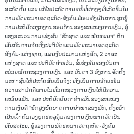
ສະກັດກັ້ນ ແລະ ແກ້ໄຂປະກົດການຫຍໍ້ທໍ້ຕ່າງໆທີ່ເກີດຂຶ້ນໃນ
ການພັດທະນາເສດຖະກິດ-ສັງຄົມ.ພ້ອມທັງເປັນການຊຸກຍູ້
ການປະຕິບັດວຽກງານຮອບດ້ານຂອງຂະແໜງການເງິນ, ຍູ້
ແຮງຂະບວນການແຂ່ງຂັນ "ຮັກຊາດ ແລະ ພັດທະນາ” ຕິດ
ພັນກັບການຈັດຕັ້ງປະຕິບັດແຜນພັດທະນາເສດຖະກິດ
ສັງຄົມ-ແຫ່ງຊາດ, ແຜນງົບປະມານແຫ່ງລັດ, 2 ວາລະ
ແຫ່ງຊາດ ແລະ ປະຕິບັດຄຳຂວັນ, ຂໍ້ແຂ່ງຂັນຂອງບັນດາ
ໜ່ວຍພັກກະຊວງການເງິນ ແລະ ບັນດາ 3 ອົງການຈັດຕັ້ງ
ມະຫາຊົນໃຫ້ປະກົດຜົນເປັນຈິງ; ທັງເປັນການຮັດແໜ້ນ
ຄວາມສາມັກຄີພາຍໃນທົ່ວກະຊວງການເງິນໃຫ້ມີຄວາມ
ແໜ້ນແຟ້ນ ແລະ ປະຕິບັດບັນດາຄໍາຂວັນຂອງຂະແໜງ
ການເງິນຄື “ຍົກສູງບົດບາດການນໍາພາຂອງພັກ, ຕັ້ງໜ້າ
ເປັນເຈົ້າຕົນເອງບຸກທະລຸຄຸ້ມຄອງການເງິນພາກລັດເປັນ
ທັນສະໄໝ, ຍູ້ແຮງການພັດທະນາເສດຖະກິດ-ສັງຄົມ