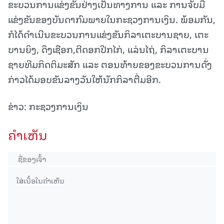
ຂະບວນການແຂ່ງຂັນຢ່າງເປັນທາງການ ແລະ ການຈັບມື
ແຂ່ງຂັນຂອງບັນດາກົມພາຍໃນກະຊວງການເງິນ. ພ້ອມກັນ,
ກໍໄດ້ດຳເນີນຂະບວນການແຂ່ງຂັນກິລາເຕະບານຊາຍ, ເຕະ
ບານຍິງ, ດຶງເຊືອກ,ຕີດອກປີກໄກ່, ແລ່ນໄຖ່, ກິລາເຕະບານ
ຊາຍທີມກິດຕິມະສັກ ແລະ ຕອນທ້າຍຂອງຂະບວນການດັ່ງ
ກ່າວໄດ້ມອບຂັນລາງວັນໃຫ້ນັກກິລາຕື່ມອີກ.
ຂ່າວ: ກະຊວງການເງິນ
ຄໍາເຫັນ