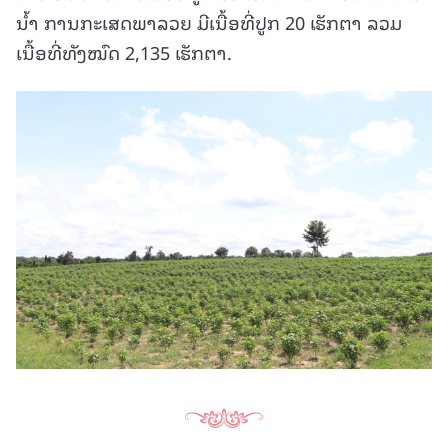
ນໍ້າ ການກະເສດພາລວຍ ມີເນື້ອທີ່ປູກ 20 ເຮັກຕາ ລວມ
ເນື້ອທີ່ທັງໝົດ 2,135 ເຮັກຕາ.