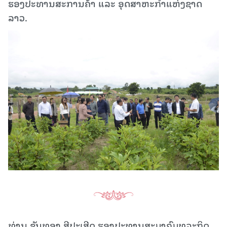
ຮອງປະທານສະການຄ້າ ແລະ ອຸດສາຫະກໍາແຫ່ງຊາດ
ລາວ.
ທ່ານ ຂັນທອງ ສີປະເສີດ ຮອງປະທານສະມາຄົມທຸລະກິດ