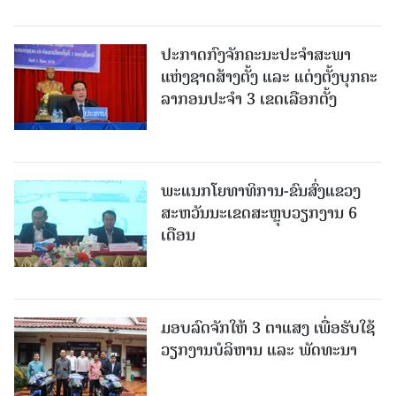
ປະກາດກົງຈັກຄະນະປະຈໍາສະພາ
ແຫ່ງຊາດສ້າງຕັ້ງ ແລະ ແຕ່ງຕັ້ງບຸກຄະ
ລາກອນປະຈໍາ 3 ເຂດເລືອກຕັ້ງ
ພະແນກໂຍທາທິການ-ຂົນສົ່ງແຂວງ
ສະຫວັນນະເຂດສະຫຼຸບວຽກງານ 6
ເດືອນ
ມອບລົດຈັກໃຫ້ 3 ຕາແສງ ເພື່ອຮັບໃຊ້
ວຽກງານບໍລິຫານ ແລະ ພັດທະນາ