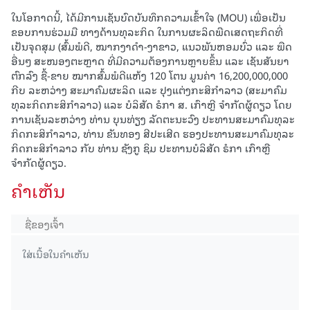
ໃນໂອກາດນີ້, ໄດ້ມີການເຊັນບົດບັນທຶກຄວາມເຂົ້າໃຈ (MOU) ເພື່ອເປັນ
ຂອບການຮ່ວມມື ທາງດ້ານທຸລະກິດ ໃນການຜະລິດພືດເສດຖະກິດທີ່
ເປັນຈຸດສຸມ (ສົ້ມພໍດີ, ໝາກງາດໍາ-ງາຂາວ, ແນວພັນຫອມບົ່ວ ແລະ ພືດ
ອື່ນໆ ສະໜອງຕະຫຼາດ ທີ່ມີຄວາມຕ້ອງການຫຼາຍຂຶ້ນ ແລະ ເຊັນສັນຍາ
ຕົກລົງ ຊື້-ຂາຍ ໝາກສົ້ມພໍດີແຫ້ງ 120 ໂຕນ ມູນຄ່າ 16,200,000,000
ກີບ ລະຫວ່າງ ສະມາຄົມຜະລິດ ແລະ ປຸງແຕ່ງກະສິກໍາລາວ (ສະມາຄົມ
ທຸລະກິດກະສິກໍາລາວ) ແລະ ບໍລິສັດ ຣໍກາ ສ. ເກົາຫຼີ ຈໍາກັດຜູ້ດຽວ ໂດຍ
ການເຊັນລະຫວ່າງ ທ່ານ ບຸນທ່ຽງ ລັດຕະນະວົງ ປະທານສະມາຄົມທຸລະ
ກິດກະສິກໍາລາວ, ທ່ານ ຂັນທອງ ສີປະເສີດ ຮອງປະທານສະມາຄົມທຸລະ
ກິດກະສິກໍາລາວ ກັບ ທ່ານ ຊັງກູ ຊິມ ປະທານບໍລິສັດ ຣໍກາ ເກົາຫຼື
ຈຳກັດຜູ້ດຽວ.
ຄໍາເຫັນ