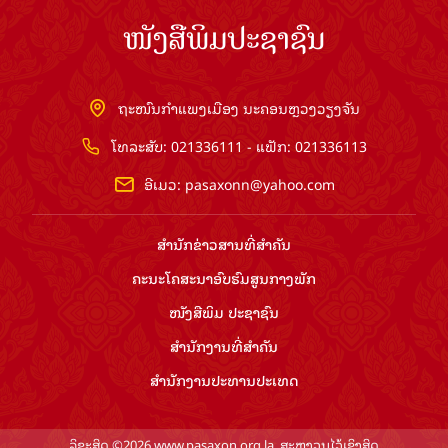
ໜັງສືພິມປະຊາຊົນ
ຖະໜົນກຳແພງເມືອງ ນະຄອນຫຼວງວຽງຈັນ
ໂທລະສັບ: 021336111 - ແຟັກ: 021336113
ອີເມວ:
pasaxonn@yahoo.com
ສຳ​ນັກ​ຂ່າວ​ສານ​ທີ່​ສຳ​ຄັນ​
ຄະນະໂຄສະນາອົບຮົມ​ສູນ​ກາງ​ພັກ
ໜັງສືພິມ ປະ​ຊາ​ຊົນ
ສຳ​ນັກ​ງານ​ທີ່​ສຳ​ຄັນ
ສຳ​ນັກ​ງານ​ປະ​ທານ​ປະ​ເທດ
ລິຂະສິດ ©2026 www.pasaxon.org.la. ສະຫງວນໄວ້ເຊິງສິດ