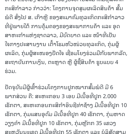
ກະສິກໍາລາວ ກ່າວວ່າ: ໂຄງການຈຸດສຸມຜະລິດສິນຄ້າ ສົ້ມ
ພໍດີ ສົ່ງໄປ ສ. ເກົາຫຼີ ຂອງສະມາຄົມທຸລະກິດກະສິກໍາລາວ
ທີ່ຢູ່ພາຍໃຕ້ ການຄຸ້ມຄອງຂອງສະພາການຄ້າ ແລະ ອຸດ
ສາຫະກໍາແຫ່ງຊາດລາວ, ມີບົດບາດ ແລະ ໜ້າທີ່ເປັນ
ໃຈກາງປະສານງານ ເຕົ້າໂຮມຫົວໜ່ວຍທຸລະກິດ, ກຸ່ມຜູ້
ຜະລິດ, ກຸ່ມຜູ້ສະໜອງປັດໃຈ ເຊື່ອມໂຍງຮ່ວມມືກັບພາກລັດ,
ສະຖາບັນການເງິນ, ຕະຫຼາດ ຫຼື ຜູ້ຊື້ສິນຄ້າ ຮູບແບບ 4
ຮ່ວມ.
ປັດຈຸບັນມີຜູ້ເຂົ້າຮ່ວມໂຄງການປູກໝາກສົ້ມພໍດີ ມີ 6
ພາກສ່ວນ ຄື: ສະຫະກອນ 3 ເອບ ມີເນື້ອທີ່ປູກ 2.000
ເຮັກຕາ, ສະຫະກອນກະສິກໍາອິນຊີທ່າຊ້າງ ມີເນື້ອທີ່ປູກ 10
ເຮັກຕາ, ກຸ່ມແສນອຸດົມ ມີເນື້ອທີ່ປູກ 40 ເຮັກຕາ, ກຸ່ມຫາດ
ວຽງຄໍາ ມີເນື້ອທີ່ປູກ 10 ເຮັກຕາ, ກຸ່ມຫຼັກກ 35 ແຂວງ
ສະຫວັນນະເຂດ ມີເນື້ອທີ່ປູກ 55 ເຮັກຕາ ແລະ ບໍລິສັດສາມ