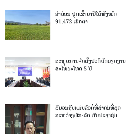
ຄໍາມ່ວນ ປູກເຂົ້ານາປີໄດ້ທັງໝົດ
91,472 ເຮັກຕາ
ສະຫຼຸບການຈັດຕັ້ງປະຕິບັດວຽກງານ
ອະໄພຍະໂທດ 5 ປີ
ສື່ມວນຊົນແມ່ນຂົວຕໍ່ທີ່ສໍາຄັນທີ່ສຸດ
ລະຫວ່າງພັກ-ລັດ ກັບປະຊາຊົນ