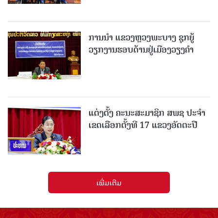
ການນຳ ແຂວງຫຼວງພະບາງ ຊຸກຍູ້
ວຽກງານຮອບດ້ານຢູ່ເມືອງວຽງຄໍາ
ແຕ່ງຕັ້ງ ຄະນະສະມາຊິກ ສພຊ ປະຈຳ
ເຂດເລືອກຕັ້ງທີ 17 ແຂວງອັດຕະປື
ເພີ່ມເຕີມ