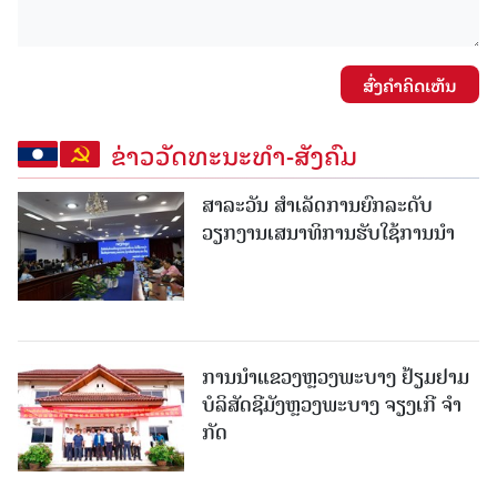
ສົ່ງຄໍາຄິດເຫັນ
ຂ່າວວັດທະນະທຳ-ສັງຄົມ
ສາລະວັນ ສໍາເລັດການຍົກລະດັບ
ວຽກງານເສນາທິການຮັບໃຊ້ການນໍາ
ການນຳແຂວງຫຼວງພະບາງ ຢ້ຽມ​ຢາມ
ບໍ​ລິ​ສັດຊີມັງຫຼວງພະບາງ ຈຽງເກີ ຈໍາ
ກັດ