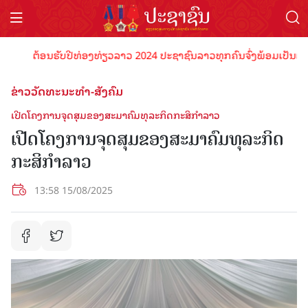
ຕ້ອນຮັບປີທ່ອງທ່ຽວລາວ 2024 ປະຊາຊົນລາວທຸກຄົນຈົ່ງພ້ອມເປັນເຈົ້າພາບ
ຂ່າວວັດທະນະທຳ-ສັງຄົມ
ເປີດໂຄງການຈຸດສຸມຂອງສະມາຄົມທຸລະກິດກະສິກຳລາວ
ເປີດໂຄງການຈຸດສຸມຂອງສະມາຄົມທຸລະກິດ
ກະສິກຳລາວ
13:58 15/08/2025