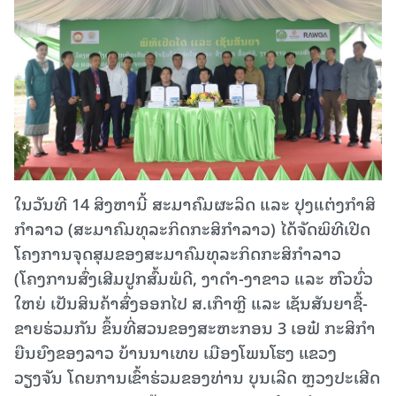
ໃນວັນທີ 14 ສິງຫານີ້ ສະມາຄົມຜະລິດ ແລະ ປຸງແຕ່ງກຳສິ
ກຳລາວ (ສະມາຄົມທຸລະກິດກະສິກຳລາວ) ໄດ້ຈັດພິທີເປີດ
ໂຄງການຈຸດສຸມຂອງສະມາຄົມທຸລະກິດກະສິກຳລາວ
(ໂຄງການສົ່ງເສີມປູກສົ້ມພໍດີ, ງາດຳ-ງາຂາວ ແລະ ຫົວບົ່ວ
ໃຫຍ່ ເປັນສິນຄ້າສົ່ງອອກໄປ ສ.ເກົາຫຼີ ແລະ ເຊັນສັນຍາຊື້-
ຂາຍຮ່ວມກັນ ຂຶ້ນທີ່ສວນຂອງສະຫະກອນ 3 ເອຟ໋ ກະສິກໍາ
ຍືນຍົງຂອງລາວ ບ້ານນາເທບ ເມືອງໂພນໂຮງ ແຂວງ
ວຽງຈັນ ໂດຍການເຂົ້າຮ່ວມຂອງທ່ານ ບຸນເລີດ ຫຼວງປະເສີດ