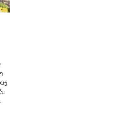
່
ອງ
ແໜງ
ໃນ
ະ