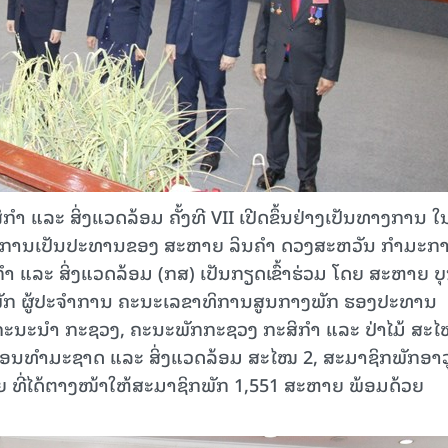
 ແລະ ສິ່ງແວດລ້ອມ ຄັ້ງທີ VII ເປີດຂຶ້ນຢ່າງເປັນທາງການ ໃ
, ໂດຍການເປັນປະທານຂອງ ສະຫາຍ ລິນຄໍາ ດວງສະຫວັນ ກໍາມະກ
 ແລະ ສິ່ງແວດລ້ອມ (ກສ) ເປັນກຽດເຂົ້າຮ່ວມ ໂດຍ ສະຫາຍ ບ
ັກ ຜູ້ປະຈຳການ ຄະນະເລຂາທິການສູນກາງພັກ ຮອງປະທານ
ະນະນໍາ ກະຊວງ, ຄະນະພັກກະຊວງ ກະສິກຳ ແລະ ປ່າໄມ້ ສະໄ
ອນທຳມະຊາດ ແລະ ສິ່ງແວດລ້ອມ ສະໄໝ 2, ສະມາຊິກພັກອາວ
 ທີ່ໄດ້ຕາງໜ້າໃຫ້ສະມາຊິກພັກ 1,551 ສະຫາຍ ພ້ອມດ້ວຍ