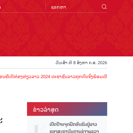
n
ວັນເສົາ ທີ 8 ສິງຫາ ຄ.ສ. 2026
ງທ່ຽວລາວ 2024 ປະຊາຊົນລາວທຸກຄົນຈົ່ງພ້ອມເປັນເຈົ້າພາບທີ່ດີ ຕ້ອນຮັບນັກ
ຂ່າວ​ລ່າ​ສຸດ
ະ
ເປີດປ້າຍຈຸດຝຶກອົບຮົມຢູ່ລາວ
ຂອງສະຖາບັນການຊ່າງແຂວງ