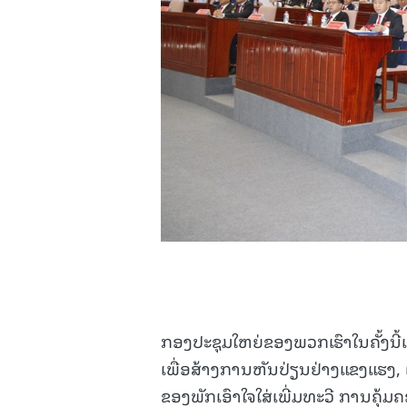
ກອງປະຊຸມໃຫຍ່ຂອງພວກເຮົາໃນຄັ້ງນີ
ເພື່ອສ້າງການຫັນປ່ຽນຢ່າງແຂງແຮງ, 
ຂອງພັກເອົາໃຈໃສ່ເພີ່ມທະວີ ການຄຸ້