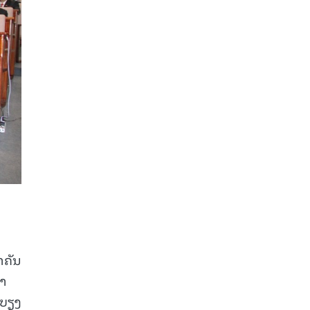
າຄັນ
ພາ
ະບຽງ