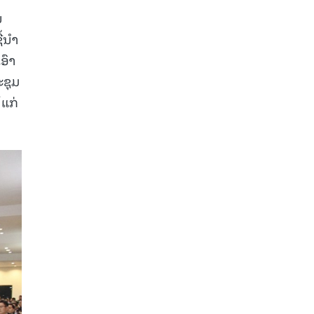
ນ
້ນໍາ
ອົາ
ະຊຸມ
້ແກ່