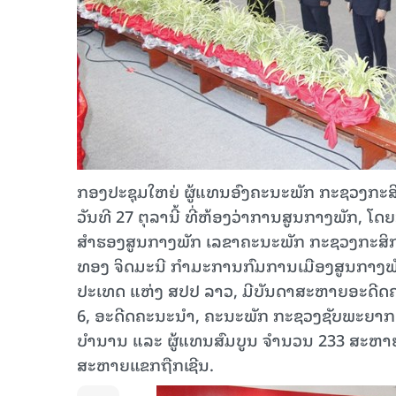
ກອງປະຊຸມໃຫຍ່ ຜູ້ແທນອົງຄະນະພັກ ກະຊວງກະສິກຳ
ວັນທີ 27 ຕຸລານີ້ ທີ່ຫ້ອງວ່າການສູນກາງພັກ
ສໍາຮອງສູນກາງພັກ ເລຂາຄະນະພັກ ກະຊວງກະສິກໍາ
ທອງ ຈິດມະນີ ກຳມະການກົມການເມືອງສູນກາງພ
ປະເທດ ແຫ່ງ ສປປ ລາວ, ມີບັນດາສະຫາຍອະດີດຄ
6, ອະດີດຄະນະນໍາ, ຄະນະພັກ ກະຊວງຊັບພະຍາກ
ບຳນານ ແລະ ຜູ້ແທນສົມບູນ ຈໍານວນ 233 ສະຫາຍ
ສະຫາຍແຂກຖືກເຊີນ.