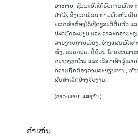
ອາຫານ, ຊົນນະບົດໄດ້ຮັບການພັດທະນ
ປ່າໄມ້, ສິ່ງແວດລ້ອມ ຕາມທິດຫັນເປັນ
ພວກເຮົາຕ້ອງໄດ້ເຊີດຊູສະຕິຕື່ນຕົວ 
ປະຕິບັດລະບຽບ ແລະ ວາລະກອງປະຊຸມ ຢ
ລາຍງານການເມືອງ, ຮ່າງແຜນພັດທະນາ
ເຊິ່ງ, ຮອບຄອບ, ຖີ່ຖ້ວນ ໂດຍສະເພາ
ກະຊວງຊຸດໃໝ່ ແລະ ເລືອກເອົາຜູ້ແທນໄ
ຄວາມຖືກຕ້ອງຕາມລະບຽບການ, ທັງນີ້ 
ຜົນສໍາເລັດຢ່າງຈົບງາມ.
(ຂ່າວ-ພາບ: ແສງຈັນ)
ຄໍາເຫັນ