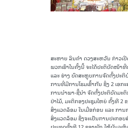
ສະຫາຍ ລິນຄໍາ ດວງສະຫວັນ ກ່າວເປີດ
ພວກເຮົາໃນຄັ້ງນີ້ ຈະໄດ້ປະຕິບັດໜ້າທີ
ແລະ ຮ່າງ ບົດສະຫຼຸບການຈັດຕັ້ງປ
ການທີ່ມີການໂຮມເຂົ້າກັນ ຊຶ່ງ 2 ເອ
ການນໍາພາ-ຊີ້ນໍາ ຈັດຕັ້ງປະຕິບັດມ
ປ່າໄມ້, ມະຕິກອງປະຊຸມໃຫຍ່ ຄັ້ງທ
ສິ່ງແວດລ້ອມ ໃນເມື່ອກ່ອນ ແລະ ກາ
ສິ່ງແວດລ້ອມ ຊຶ່ງຈະເປັນການປະກອບສ່
ປະເທດຄັ້ງທີ 12 ຂອງພັກ ໃຫ້ບັນລຸຜົ