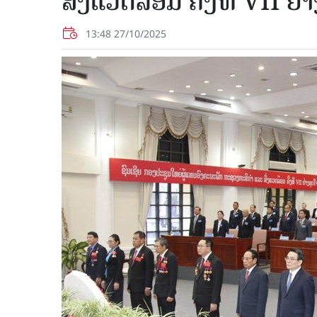
ສິ່ງແວດລ້ອມ ຄັ້ງທີ VII ຢ
13:48 27/10/2025