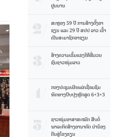
ຢູນນານ
ສະຫຼອງ 59 ປີ ການສ້າງຕັ້ງອາ
ຊຽນ ແລະ 29 ປີ ສປປ ລາວ ເຂົ້າ
ເປັນສະມາຊິກອາຊຽນ
ສ້າງຄວາມເຂັ້ມແຂງໃຫ້ສື່ມວນ
ຊົນຊາວໜຸ່ມລາວ
ກອງປະຊຸມເຜີຍແຜ່ເຊື່ອມຊຶມ
ທິດທາງປັບປຸງຫຼັກສູດ 6+3+3
ຊາວໜຸ່ມອາສາສະໝັກ ສືບຕໍ່
ພາລະກິດສ້າງອານາຄົດ ນໍານ້ອງ
ຄືນສູ່ໂຮງຮຽນ