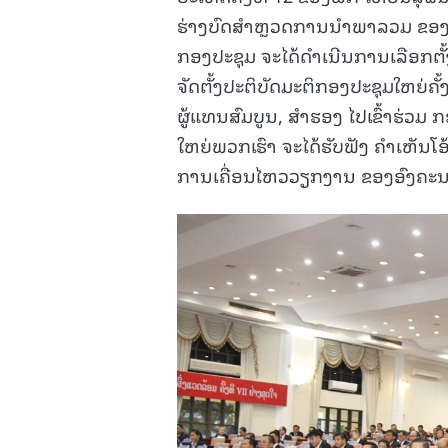
ຮ່າງບົດສໍາຫຼວດການນໍາພາລວມ ຂອງ
ກອງປະຊຸມ ຈະໄດ້ດໍາເນີນການເລືອກຕັ້
ຈັດຕັ້ງປະຕິບັດມະຕິກອງປະຊຸມໃຫຍ່ຄັ້
ຜູ້ແທນສົມບູນ, ສໍາຮອງ ໄປເຂົ້າຮ່ວມ 
ໃຫຍ່ພວກເຮົາ ຈະໄດ້ຮັບຟັງ ຄໍາເຫັນໂອ້
ການເຄື່ອນໄຫວວຽກງານ ຂອງອົງຄະນະ