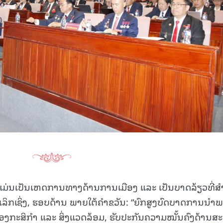
້ແມ່ນເປັນເຫດການທາງດ້ານການເມືອງ ແລະ ເປັນບາດລ້ຽວທີ່ສໍ
ເລິກເຊິ່ງ, ຮອບດ້ານ ພາຍໃຕ້ຄໍາຂວັນ: “ຍົກສູງບົດບາດການນໍາ
ມຄອງກະສິກຳ ແລະ ສິ່ງແວດລ້ອມ, ຮັບປະກັນຄວາມໝັ້ນຄົງດ້ານສ