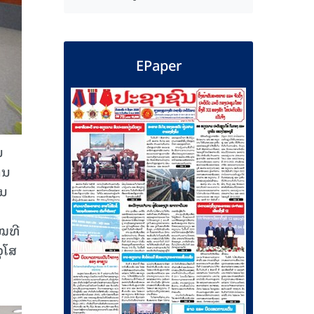
EPaper
ນ
ານ
ຸນ
ໝທີ
ຸໂສ