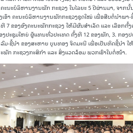
ຄະນະບໍລິຫານງານພັກ ກະຊວງ ໃນໄລຍະ 5 ປີຜ່ານມາ, ຈາກນັ້
ງເອົາ ຄະນະບໍລິຫານງານພັກກະຊວງຊຸດໃໝ່ ເພື່ອສືບຕໍ່ນໍາພາ-ຊີ
ງທີ 7 ຂອງອົງຄະນະພັກກະຊວງ ໃຫ້ມີຜົນສໍາເລັດ ແລະ ເລືອກຕັ້ງເ
ກອງປະຊຸມໃຫຍ່ ຜູ້ແທນທົ່ວປະເທດ ຄັ້ງທີ 12 ຂອງພັກ, 3. ກອງປ
ລົມ-ຊີ້ນໍາ ຂອງສະຫາຍ ບຸນທອງ ຈິດມະນີ ເພື່ອເປັນທິດຊີ້ນໍາ ໃຫ
ພັກ ກະຊວງກະສິກຳ ແລະ ສິ່ງແວດລ້ອມ ພວກເຮົາໃນຕໍ່ໜ້າ.