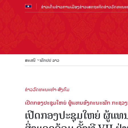
ຂ່າວເດັ່ນ
ຂ່າວການເມືອງ
ຂ່າວເສດຖະກິດ
ຂ່າວວັດທະນະທ
ສະເໜີ
ພັກປປ ລາວ
ຂ່າວວັດທະນະທຳ-ສັງຄົມ
ເປີດກອງປະຊຸມໃຫຍ່ ຜູ້ແທນອົງຄະນະພັກ ກະຊວງກະ
ເປີດກອງປະຊຸມໃຫຍ່ ຜູ້ແ