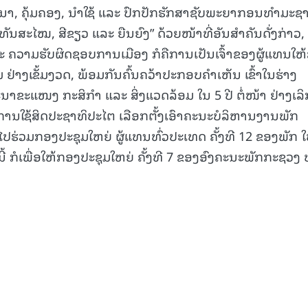
າ, ຄຸ້ມຄອງ, ນໍາໃຊ້ ແລະ ປົກປັກຮັກສາຊັບພະຍາກອນທຳມະຊ
ທັນສະໄໝ, ສີຂຽວ ແລະ ຍືນຍົງ” ດ້ວຍໜ້າທີ່ອັນສໍາຄັນດັ່ງກ່າວ,
ແລະ ຄວາມຮັບຜິດຊອບການເມືອງ ກໍຄືການເປັນເຈົ້າຂອງຜູ້ແທນໃຫ້
່າງເຂັ້ມງວດ, ພ້ອມກັນຄົ້ນຄວ້າປະກອບຄໍາເຫັນ ເຂົ້າໃນຮ່າງ
ຂະແໜງ ກະສິກຳ ແລະ ສິ່ງແວດລ້ອມ ໃນ 5 ປີ ຕໍ່ໜ້າ ຢ່າງເລິ
ະການໃຊ້ສິດປະຊາທິປະໄຕ ເລືອກຕັ້ງເອົາຄະນະບໍລິຫານງານພັກ
ປຮ່ວມກອງປະຊຸມໃຫຍ່ ຜູ້ແທນທົ່ວປະເທດ ຄັ້ງທີ 12 ຂອງພັກ ໃຫ
ກໍເພື່ອໃຫ້ກອງປະຊຸມໃຫຍ່ ຄັ້ງທີ 7 ຂອງອົງຄະນະພັກກະຊວງ ບ