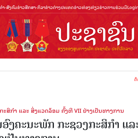
ຳ-ສັງຄົມ
ຂ່າວສືກສາ-ກິລາ
ຂ່າວຕ່າງປະເທດ
ຂ່າວທ່ອງທ່ຽວ
ຂ່າວການຮ່ວມມື
Logi
ຕ້ອນຮັບປີທ່ອ
ສິກຳ ແລະ ສິ່ງແວດລ້ອມ ຄັ້ງທີ VII ຢ່າງເປັນທາງການ
ທນອົງຄະນະພັກ ກະຊວງກະສິກຳ ແລ