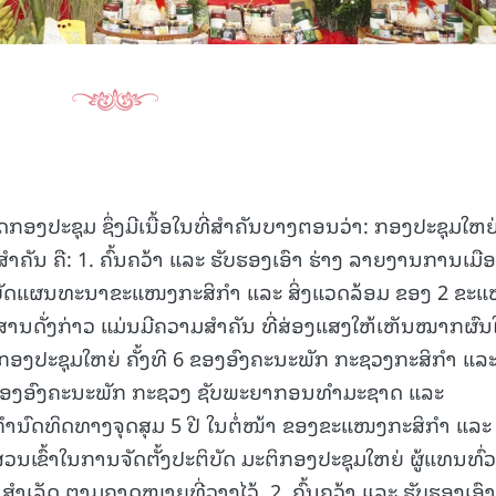
ກອງປະຊຸມ ຊຶ່ງມີເນື້ອໃນທີ່ສໍາຄັນບາງຕອນວ່າ: ກອງປະຊຸມໃຫຍ
່ສໍາຄັນ ຄື: 1. ຄົ້ນຄວ້າ ແລະ ຮັບຮອງເອົາ ຮ່າງ ລາຍງານການເມື
ະຕິບັດແຜນທະນາຂະແໜງກະສິກຳ ແລະ ສິ່ງແວດລ້ອມ ຂອງ 2 ຂະ
ກະສານດັ່ງກ່າວ ແມ່ນມີຄວາມສໍາຄັນ ທີ່ສ່ອງແສງໃຫ້ເຫັນໝາກຜົນ
ະຕິກອງປະຊຸມໃຫຍ່ ຄັ້ງທີ 6 ຂອງອົງຄະນະພັກ ກະຊວງກະສິກຳ ແລ
ີ 2 ຂອງອົງຄະນະພັກ ກະຊວງ ຊັບພະຍາກອນທຳມະຊາດ ແລະ
ນກຳນົດທິດທາງຈຸດສຸມ 5 ປີ ໃນຕໍ່ໜ້າ ຂອງຂະແໜງກະສິກຳ ແລະ
ວນເຂົ້າໃນການຈັດຕັ້ງປະຕິບັດ ມະຕິກອງປະຊຸມໃຫຍ່ ຜູ້ແທນທົ່ວ
ນສໍາເລັດ ຕາມຄາດໝາຍທີ່ວາງໄວ້, 2. ຄົ້ນຄວ້າ ແລະ ຮັບຮອງເອົາ