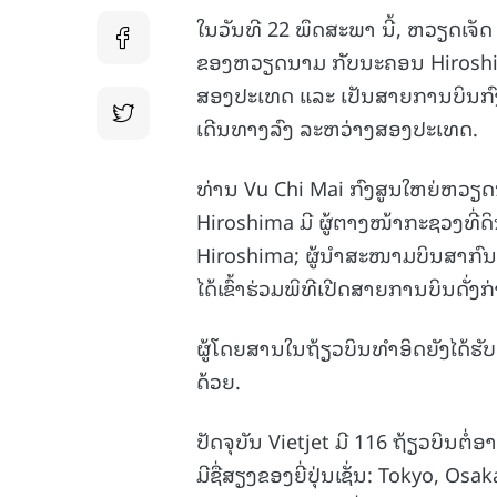
ໃນວັນທີ 22 ພຶດສະພາ ນີ້, ຫວຽດເຈັດ 
ຂອງຫວຽດນາມ ກັບນະຄອນ Hiroshima 
ສອງປະເທດ ແລະ ເປັນສາຍການບິນກົງ
ເດີນທາງລົງ ລະຫວ່າງສອງປະເທດ.
ທ່ານ Vu Chi Mai ກົງສູນໃຫຍ່ຫວຽດ
Hiroshima ມີ ຜູ້ຕາງໜ້າກະຊວງທີ່ດ
Hiroshima; ຜູ້ນຳສະໜາມບິນສາກົນ 
ໄດ້ເຂົ້າຮ່ວມພິທີເປີດສາຍການບິນດັ່ງກ
ຜູ້ໂດຍສານໃນຖ້ຽວບິນທຳອິດຍັງໄດ້ຮ
ດ້ວຍ.
ປັດຈຸບັນ Vietjet ມີ 116 ຖ້ຽວບິນ
ມີຊື່ສຽງຂອງຍີ່ປຸ່ນເຊັ່ນ: Tokyo, 