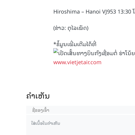
Hiroshima – Hanoi VJ953 13:30 ໂ
(ຂ່າວ: ຕຸໄລເພັດ)
*ຂໍ້ມູນເພີ່ມເຕີມໄດ້ທີ່
www.vietjetair.com
ຄໍາເຫັນ