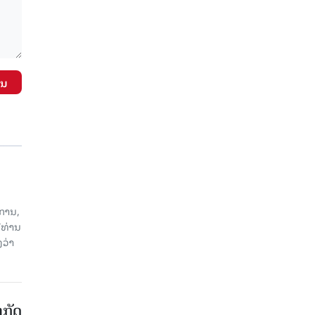
ັນ
ການ,
ີທ່ານ
ວ່າ
າກັດ