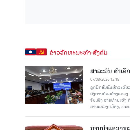
ຂ່າວວັດທະນະທຳ-ສັງຄົມ
ສາລະວັນ ສໍາເລ
07/08/2026 13:18
ຊຸດຝຶກອົບຮົມຍົກລະດ
ອົງການອ້ອມຂ້າງແຂວງ ແລະ
ຈັນເພັງ ສາຍທຳມະວົງ 
ການແຂວງ-ເມືອງ, ພະແນ
ການນຳແຂວງຫຼວງພ