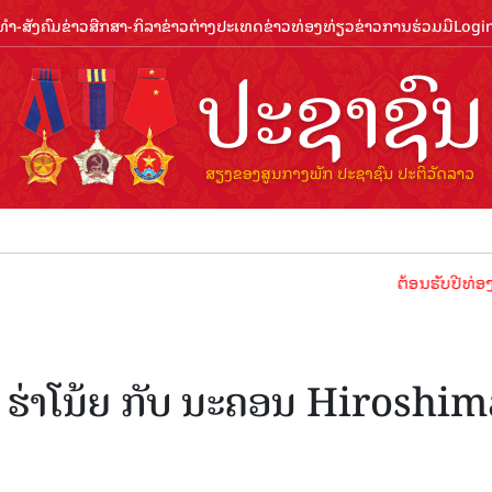
ຳ-ສັງຄົມ
ຂ່າວສືກສາ-ກິລາ
ຂ່າວຕ່າງປະເທດ
ຂ່າວທ່ອງທ່ຽວ
ຂ່າວການຮ່ວມມື
Logi
ຕ້ອນຮັບປີທ່ອງທ່ຽວລາວ
ຕໍ່ ຮ່າໂນ້ຍ ກັບ ນະຄອນ Hiroshi