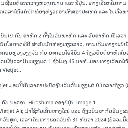
ນເຊື່ອມຕໍ່ລະຫວ່າງຫວຽດນາມ ແລະ ຍີ່ປຸ່ນ, ທາງເລືອກໃນການ
15.040(07-08-2026)
ະຢັດເວລາໃຫ້ແກ່ນັກທ່ອງທ່ຽວຂອງທັງສອງປະເທດ ແລະ ໃນທົ່ວ
ຽວບິນໄປ-ກັບ ອາທິດ 2 ຄັ້ງໃນວັນພະຫັດ ແລະ ວັນອາທິດ ໃຊ້ເວລາ
ືເປັນໂອກາດທີ່ດີ ສໍາລັບນັກທ່ອງທ່ຽວລາວ, ການເດີນທາງຈະບໍ່ເປ
 ນະຄອນຫຼວງວຽງຈັນ ກັບ ນະຄອນໂຮ່ຈິມິນ 4 ຖ້ຽວບິນຕໍ່ອາທິດໃນ
 ໂດຍໃຊ້ເວລາບິນພຽງແຕ່ 1 ຊົ່ວໂມງ 45 ນາທີ. ມອບທາງເລືອກໃຫ
Vietjet..
tjet ມອບປີ້ຍົນລາຄາປະຢັດງົບເລີ່ມຕົ້ນພຽງແຕ່ 0 ໂດລາ/ຖ້ຽວ (ບ
Vietjet Air, ນຳໃຊ້ກັບເສັ້ນທາງໃໝ່ ແລະ ຖ້ຽວບິນສາກົນອື່ນໆຂ
ຸກໆວັນສຸກ, ເວລາເດີນທາງຮອດວັນທີ 31 ທັນວາ 2024 (ບໍ່ລວມມື້
ວງຮ່າໂນ້ຍ ຫວຽດນາມ ເປັນສູນລວມວັດທະນະທຳ, ເສດຖະກິດ,