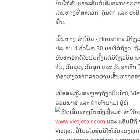
ບິນໃຫ້ສັນຍາຈະສືບຕໍ່ເສີມຂະຫຍາຍກາ
ເດີນທາງທີ່ສະດວກ, ຄຸ້ມຄ່າ ແລະ ປ
ພື້ນ.
ເສັ້ນທາງ ຮ່າໂນ້ຍ - Hiroshina ມີຖ້
ປະມານ 4 ຊົ່ວໂມງ 30 ນາທີຕໍ່ຖ້ຽວ. ຖ
ບັນຫາອີກຕໍ່ໄປນັບຕັ້ງແຕ່ມີຖ້ຽວບິນ
ຈັນ, ວັນພຸດ, ວັນສຸກ ແລະ ວັນອາທິດ
ທ່ອງທ່ຽວຈາກລາວຜ່ານເສັ້ນທາງຂອງ 
ເພື່ອສະເຫຼີມສະຫຼອງຖ້ຽວບິນໃໝ່, Vie
ລວມພາສີ ແລະ ຄ່າທຳນຽມ) ຢູ່ທີ່
www.vietjetair.com
ແລະ ແອັບມືຖື 
Vietjet. ປີ້ໂປຣໂມຊັນມີໃຫ້ຈັບຈອງທ
ແລະ ລະດູການທ່ອງທ່ຽວ). ນະຄອນຫຼ