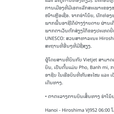
ການເມືອງທີ່ມີເອກະລັກສະເພາະຂອ
ໜ້າເຫຼືອເຊື່ອ. ຈາກຮ່າໂນ້ຍ, ນັກ
ພາກພື້ນອາຊີໄດ້ຢ່າງງ່າຍດາຍ ຜ່ານເຄ
ພາກຕາເວັນຕົກສ່ຽງໃຕ້ຂອງປະເທດຍີ່
UNESCO: ສວນສາທາລະນະ Hiroshim
ສະຖານທີ່ອື່ນໆທີ່ມີຊື່ສຽງ.
ຜູ້ໂດຍສານທີ່ບິນກັບ Vietjet ສາມ
ບິນ, ເປັນຕົ້ນແມ່ນ Pho, Banh mi,
ອາຊີບ ໃນເຮືອບິນທີ່ທັນສະໄໝ ແລະ ເ
ເດີນທາງ.
• ຕາຕະລາງການບິນເສັ້ນທາງ ຮ່າໂນ້
Hanoi - Hiroshima VJ952 06:00 ໂ