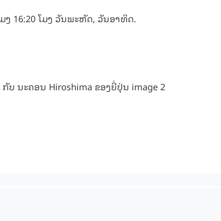
ມງ 16:20 ໂມງ ວັນພະຫັດ, ວັນອາທິດ.