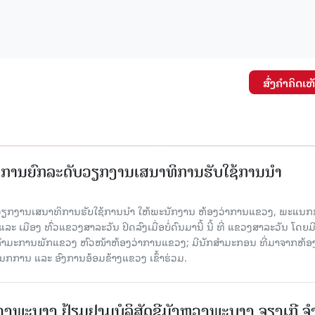
ສົ່ງຄໍາຄິດເຫ
ັດການຍົກລະດັບວຽກງານເສນາທິການຮັບໃຊ້ການນໍາ
ັບວຽກງານເສນາທິການຮັບໃຊ້ການນໍາ ໃຫ້ພະນັກງານ ຫ້ອງວ່າການແຂວງ, ພະແນກ
 ເມືອງ ທົ່ວແຂວງສາລະວັນ ປິດລົງເມື່ອ​ບໍ່​ດົນ​ມາ​ນີ້ ນີ້ ທີ່ ແຂວງສາລະວັນ ໂດຍ​ມ
ກຳມະການພັກແຂວງ ຫົວໜ້າຫ້ອງວ່າການແຂວງ; ມີນັກສຳມະກອນ ທີ່ມາຈາກຫ້ອງ
ກການ ແລະ ອົງການອ້ອມຂ້າງແຂວງ ເຂົ້າຮ່ວມ.
ະບາງ ຢ້ຽມ​ຢາມບໍ​ລິ​ສັດຊີມັງຫຼວງພະບາງ ຈຽງເກີ ຈໍ