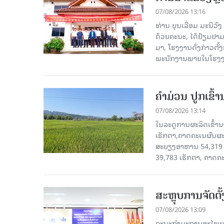
07/08/2026 13:16
ທ່ານ ບຸນເລື່ອມ ມະນີວ
ດ້ວຍຄະນະ, ໄດ້ຢ້ຽມຢາມ-ເຮ
ມາ, ໂຮງ​ງານ​ດັ່ງ​ກ່າວ
ພະນັກງານພາຍໃນໂຮງງ
ຄໍາມ່ວນ ປູກເຂົ້
07/08/2026 13:14
ໃນລະດູການຜະລິດເຂົ້ານ
ເຮັກຕາ,ຄາດຄະເນຜົນຜະ
ສະບຽງອາຫານ 54,319 ເ
39,783 ເຮັກຕາ, ຄາດຄ
ສະຫຼຸບການຈັດຕ
07/08/2026 13:09
ຄະນະກຳມະການອະໄພຍະໂ