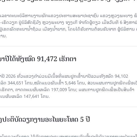
ົງ ເລ​ຂາ​ຄະ​ນະ​ບໍ​ລິ​ຫານ​ງານ​ພັກແຂວງປະທານສະພາປະຊາຊົນ ແຂວງຫຼວງພະບາງ 
ັດວຽກ ຢູ່ບໍລິສັດຊີມັງ ຫຼວງພະບາງ ຈຽງເກີ ຈໍາກັດຜູ້ດຽວ ເມື່ອ​ວັນ​ທີ 6 ສິງ​ຫາ​ຜ
ຕັ້ງຢູ່ເຂດພັດທະນານ້ຳຖ້ວມ ເມືອງນໍ້າບາກ, ໂດຍໄດ້ຮັບການຕ້ອນຮັບຈາກ ຜູ້ບໍລິຫານ
ານ.
ານາປີໄດ້ທັງໝົດ 91,472 ເຮັກຕາ
າປີ 2026 ທົ່ວແຂວງຄໍາມ່ວນມີເນື້ອທີ່ແຜນປູກເຂົ້ານາປີລວມທັງໝົດ 94,102
ລິດ 344,651 ໂຕນ,ໝົດແນວພັນເຂົ້າ 5,646 ໂຕນ, ສ່ວນແຜນການປູກພືດເພື່ອເປ
ຮັກຕາ, ຄາດຄະເນຜົນຜະລິດ 197,009 ໂຕນ; ແຜນການປູກພືດເພື່ອເປັນສິນຄ້າ
ະເນຜົນຜະລິດ 147,641 ໂຕນ.
ັ້ງປະຕິບັດວຽກງານອະໄພຍະໂທດ 5 ປີ
ທດລະດັບຊາດ ໄດ້ຈັດກອງປະຊຸມສະຫຼຸບການຈັດຕັ້ງປະຕິບັດວຽກງານອະໄພຍ