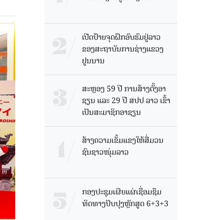
ເປີດປ້າຍຈຸດຝຶກອົບຮົມຢູ່ລາວ
ຂອງສະຖາບັນການຊ່າງແຂວງ
ຢູນນານ
ສະຫຼອງ 59 ປີ ການສ້າງຕັ້ງອາ
ຊຽນ ແລະ 29 ປີ ສປປ ລາວ ເຂົ້າ
ເປັນສະມາຊິກອາຊຽນ
ສ້າງຄວາມເຂັ້ມແຂງໃຫ້ສື່ມວນ
ຊົນຊາວໜຸ່ມລາວ
ກອງປະຊຸມເຜີຍແຜ່ເຊື່ອມຊຶມ
ທິດທາງປັບປຸງຫຼັກສູດ 6+3+3