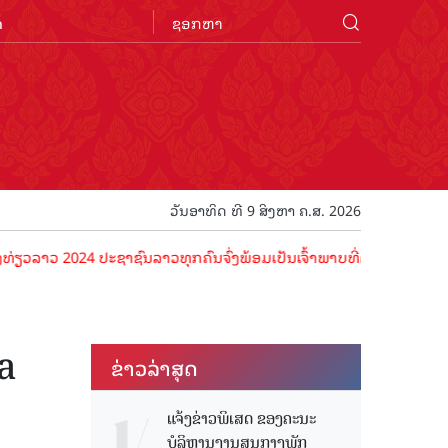
n
ວັນອາທິດ ທີ 9 ສິງຫາ ຄ.ສ. 2026
 2024 ປະຊາຊົນລາວທຸກຄົນຈົ່ງພ້ອມເປັນເຈົ້າພາບທີ່ດີ ຕ້ອນຮັບນັກທ່ອງທ່ຽວ
ma
ຂ່າວ​ລ່າ​ສຸດ
ແຈ້ງຂ່າວພິເສດ ຂອງຄະນະ
ບໍລິຫານງານສູນກາງພັກ