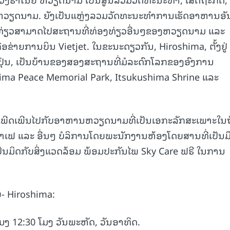
ງຫວຽດນາມ. ຍັງເປັນແຫຼ່ງລວມວັດທະນະທຳການເຮັດອາຫານອັ
ທ່ອງທ່ຽວສາມາດໄປສະຖານທີ່ທ່ອງທ່ຽວອື່ນໆຂອງຫວຽດນາມ ແລະ
ືອຂ່າຍການບິນ Vietjet. ໃນຂະນະດຽວກັນ, Hiroshima, ຕັ້ງຢູ່
ປຸ່ນ, ເປັນບ້ານຂອງສອງສະຖານທີ່ມໍລະດົກໂລກຂອງອົງການ
a Peace Memorial Park, Itsukushima Shrine ແລະ
າດເພີດເພີນໄປກັບອາຫານຫວຽດນາມທີ່ເປັນເອກະລັກສະເພາະໃນ
 ກາເຟ ແລະ ອື່ນໆ ບໍລິການໂດຍພະນັກງານຫ້ອງໂດຍສານທີ່ເປັນມ
ປັນມິດກັບສິ່ງແວດລ້ອມ ພ້ອມປະກັນໄພ Sky Care ຟຣີ ໃນການ
ຍ- Hiroshima:
ມງ 12:30 ໂມງ ວັນພະຫັດ, ວັນອາທິດ.