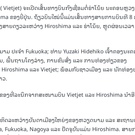
( Vietjet) ຈະເປີດເສັ້ນທາງບິນກົງເຊື່ອມຕໍ່ຮ່າໂນ້ຍ ນະຄອນຫຼວງ
ຂອງຍີ່ປຸ່ນ. ຖ້ຽວບິນໃໝ່ນີ້ແມ່ນເສັ້ນທາງສາຍການບິນທີ 8
ສາຍດຽວລະຫວ່າງ Hiroshima ແລະ ຮ່າໂນ້ຍ, ຫຼຸດຜ່ອນເວລາ
ນາມ ປະຈໍາ Fukuoka; ທ່ານ Yuzaki Hidehiko ເຈົ້າຄອງນະ
ິນ, ພື້ນຖານໂຄງລ່າງ, ການຂົນສົ່ງ ແລະ ການທ່ອງທ່ຽວຂອງ
Hiroshima ແລະ Vietjet; ພ້ອມກັບຊາວເມືອງ ແລະ ນັກທ່ອງ
່າວ.
ັບຂອງທີ່ລະນຶກຈາກສະໜາມບິນ Vietjet ແລະ Hiroshima ນໍາອ
ຕໍ່ອາທິດລະຫວ່າງບັນດາເມືອງໃຫຍ່ໆຂອງຫວຽດນາມ ແລະ ສະຖານທ
Osaka, Fukuoka, Nagoya ແລະ ປັດຈຸບັນແມ່ນ Hiroshima. ສາ