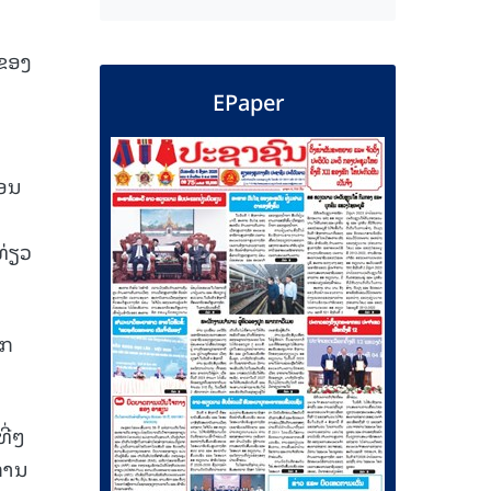
 ຂອງ
EPaper
ຄອນ
ທ່ຽວ
ີກ
ີ່ໆ
ຍການ