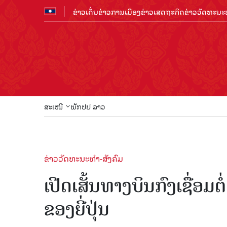
ຂ່າວເດັ່ນ
ຂ່າວການເມືອງ
ຂ່າວເສດຖະກິດ
ຂ່າວວັດທະນະທ
ສະເໜີ
ພັກປປ ລາວ
ຂ່າວວັດທະນະທຳ-ສັງຄົມ
ເປີດເສັ້ນທາງບິນກົງເຊື່ອມ
ຂອງຍີ່ປຸ່ນ