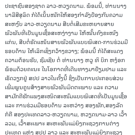
ປະຊາຊົນສອງຊາດ ລາວ-ຫວຽດນາມ. ພ້ອມນີ້, ທ່ານນາງ
ນາລີສີສຸລິດ ກໍໄດ້ເນັ້ນໜັກໃຫ້ສອງກຳລັງປ້ອງກັນຄວາມ
ສະຫງົບ ລາວ-ຫວຽດນາມ ສືບຕໍ່ເສີມຂະຫຍາຍສາຍ
ພົວພັນທີ່ເປັນມູນເຊື້ອສະຫງ່າງາມ ໃຫ້ໝັ້ນຄົງຂະໜົງ
ແກ່ນ, ສືບຕໍ່ຮັດແໜ້ນສາຍພົວພັນແບບພິເສດ-ການຮ່ວມມື
ຮອບດ້ານ ໃຫ້ເລິກເຊິ່ງກວ້າງຂວາງ; ພ້ອມນີ້ ກໍໄດ້ສະແດງ
ຄວາມຕ້ອນຮັບ, ຊົມເຊີຍ ຕໍ່ ທ່ານນາງ ຫວູ ທິ ບິກ ຫງ໋ອກ
ພ້ອມດ້ວຍຄະນະ ໃນໂອກາດທີ່ເດີນທາງມາຢ້ຽມຢາມ ແລະ
ເຮັດວຽກຢູ່ ສປປ ລາວໃນຄັ້ງນີ້ ຊຶ່ງເປັນການປະກອບສ່ວນ
ເພີ່ມພູນຄູນສ້າງສາຍພົວພັນມິດຕະພາບ ແລະ ຄວາມ
ສາມັກຄີຮັກແພງສະໜິດສະໜົມແບບພິເສດທີ່ເປັນມູນເຊື້ອ
ແລະ ການຮ່ວມມືຮອບດ້ານ ລະຫວ່າງ ສອງພັກ,ສອງລັດ
ກໍຄື ສອງປະເທດລາວ-ຫວຽດນາມ, ຫວຽດນາມ-ລາວ ເວົ້າ
ລວມ, ເວົ້າສະເພາະ ສະຫະພັນແມ່ຍິງກະຊວງການຕ່າງ
ປະເທດ ແຫ່ງ ສປປ ລາວ ແລະ ສະຫະພັນແມ່ຍິງກະຊວງ