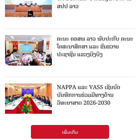
ສປປ ລາວ
ຄະນະ ຄອສພ ລາວ ພົບປະກັບ ຄະນະ
ໂຄສະນາສຶກສາ ແລະ ຂົນຂວາຍ
ປະຊາຊົນ ແຂວງນິງບິງ
NAPPA ແລະ VASS ເຊັນບົດ
ບັນທຶກການຮ່ວມມືທາງດ້ານ
ວິທະຍາສາດ 2026-2030
ເພີ່ມເຕີມ