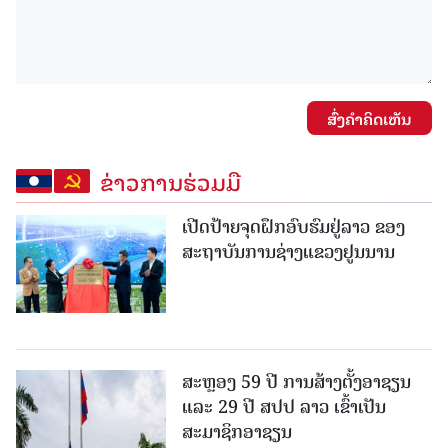
ສົ່ງຄໍາຄິດເຫັນ
ຂ່າວການຮ່ວມມື
ເປີດປ້າຍຈຸດຝຶກອົບຮົມຢູ່ລາວ ຂອງ
ສະຖາບັນການຊ່າງແຂວງຢູນນານ
ສະຫຼອງ 59 ປີ ການສ້າງຕັ້ງອາຊຽນ
ແລະ 29 ປີ ສປປ ລາວ ເຂົ້າເປັນ
ສະມາຊິກອາຊຽນ