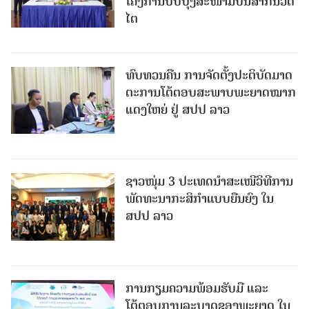
ໂຄງການປັບປຸງສະໜາມບິນສາກົນວັດ
ໄຕ
ທົບທວນຄືນ ການຈັດຕັ້ງປະຕິບັດມາດ
ຕະການໂຕ້ຕອບສະພາບພະຍາດໝາກ
ແດງໃຫຍ່ ຢູ່ ສປປ ລາວ
ຊາວໜຸ່ມ 3 ປະເທດນຳສະເໜີວິທີການ
ພັດທະນາກະສິກຳແບບຍືນຍົງ ໃນ
ສປປ ລາວ
ການກຽມຄວາມພ້ອມຮັບມື ແລະ
ໂຕ້ຕອບການລະບາດຂອງພະຍາດ ໃນ