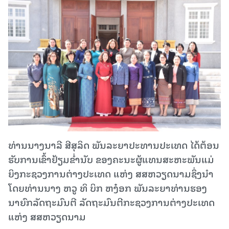
ທ່ານນາງນາລີ ສີສຸລິດ ພັນລະຍາປະທານປະເທດ ໄດ້ຕ້ອນ
ຮັບການເຂົ້າຢ້ຽມຂໍ່ານັບ ຂອງຄະນະຜູ້ແທນສະຫະພັນແມ່
ຍິງກະຊວງການຕ່າງປະເທດ ແຫ່ງ ສສຫວຽດນາມຊຶ່ງນໍາ
ໂດຍທ່ານນາງ ຫວູ ທິ ບິກ ຫງ໋ອກ ພັນລະຍາທ່ານຮອງ
ນາຍົກລັດຖະມົນຕີ ລັດຖະມົນຕີກະຊວງການຕ່າງປະເທດ
ແຫ່ງ ສສຫວຽດນາມ