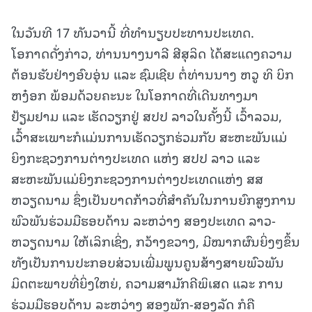
ໃນວັນທີ 17 ທັນວານີ້ ທີ່ທໍານຽບປະທານປະເທດ.
ໂອກາດດັ່ງກ່າວ, ທ່ານນາງນາລີ ສີສຸລິດ ໄດ້ສະແດງຄວາມ
ຕ້ອນຮັບຢ່າງອົບອຸ່ນ ແລະ ຊົມເຊີຍ ຕໍ່ທ່ານນາງ ຫວູ ທິ ບິກ
ຫງ໋ອກ ພ້ອມດ້ວຍຄະນະ ໃນໂອກາດທີ່ເດີນທາງມາ
ຢ້ຽມຢາມ ແລະ ເຮັດວຽກຢູ່ ສປປ ລາວໃນຄັ້ງນີ້ ເວົ້າລວມ,
ເວົ້າສະເພາະກໍແມ່ນການເຮັດວຽກຮ່ວມກັບ ສະຫະພັນແມ່
ຍິງກະຊວງການຕ່າງປະເທດ ແຫ່ງ ສປປ ລາວ ແລະ
ສະຫະພັນແມ່ຍິງກະຊວງການຕ່າງປະເທດແຫ່ງ ສສ
ຫວຽດນາມ ຊຶ່ງເປັນບາດກ້າວທີ່ສໍາຄັນໃນການຍົກສູງການ
ພົວພັນຮ່ວມມືຮອບດ້ານ ລະຫວ່າງ ສອງປະເທດ ລາວ-
ຫວຽດນາມ ໃຫ້ເລິກເຊິ່ງ, ກວ້າງຂວາງ, ມີໝາກຜົນຍິ່ງໆຂຶ້ນ
ທັງເປັນການປະກອບສ່ວນເພີ່ມພູນຄູນສ້າງສາຍພົວພັນ
ມິດຕະພາບທີ່ຍິ່ງໃຫຍ່, ຄວາມສາມັກຄີພິເສດ ແລະ ການ
ຮ່ວມມືຮອບດ້ານ ລະຫວ່າງ ສອງພັກ-ສອງລັດ ກໍຄື