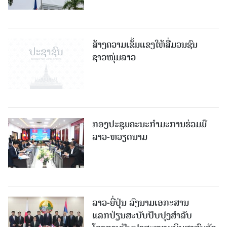
ສ້າງຄວາມເຂັ້ມແຂງໃຫ້ສື່ມວນຊົນ
ຊາວໜຸ່ມລາວ
ກອງປະຊຸມຄະນະກຳມະການຮ່ວມມື
ລາວ-ຫວຽດນາມ
ລາວ-ຍີ່ປຸ່ນ ລົງນາມເອກະສານ
ແລກປ່ຽນສະບັບປັບປຸງສໍາລັບ