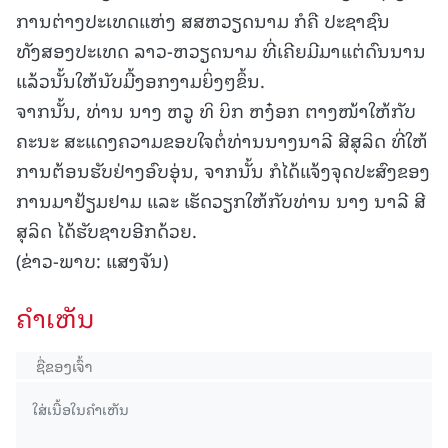
ການຕ່າງປະເທດແຫ່ງ ສສຫວຽດນາມ ກໍຄື ປະຊາຊົນ
ທັງສອງປະເທດ ລາວ-ຫວຽດນາມ ທີ່ເຄີຍມີມາແຕ່ດົນນານ
ແລ້ວນັ້ນໃຫ້ນັບມື້ງອກງາມຍິ່ງໆຂຶ້ນ.
ຈາກນັ້ນ, ທ່ານ ນາງ ຫວູ ທິ ບິກ ຫງ໋ອກ ຕາງໜ້າໃຫ້ກັບ
ຄະນະ ສະແດງຄວາມຂອບໃຈຕໍ່ທ່ານນາງນາລີ ສີສຸລິດ ທີ່ໃຫ້
ການຕ້ອນຮັບຢ່າງອົບອຸ່ນ, ຈາກນັ້ນ ກໍໄດ້ແຈ້ງຈຸດປະສົງຂອງ
ການມາຢ້ຽມຢາມ ແລະ ເຮັດວຽກໃຫ້ກັບທ່ານ ນາງ ນາລີ ສີ
ສຸລິດ ໄດ້ຮັບຊາບອີກດ້ວຍ.
(ຂ່າວ-ພາບ: ແສງຈັນ)
ຄໍາເຫັນ