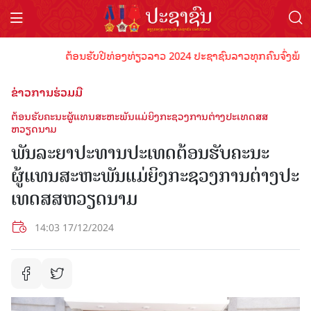
ຕ້ອນຮັບປີທ່ອງທ່ຽວລາວ 2024 ປະຊາຊົນລາວທຸກຄົນຈົ່ງພ້ອມເປັນເ
ຂ່າວການຮ່ວມມື
ຕ້ອນຮັບຄະນະຜູ້ແທນສະຫະພັນແມ່ຍິງກະຊວງການຕ່າງປະເທດສສ
ຫວຽດນາມ
ພັນລະຍາປະທານປະເທດຕ້ອນຮັບຄະນະ
ຜູ້ແທນສະຫະພັນແມ່ຍິງກະຊວງການຕ່າງປະ
ເທດສສຫວຽດນາມ
14:03 17/12/2024