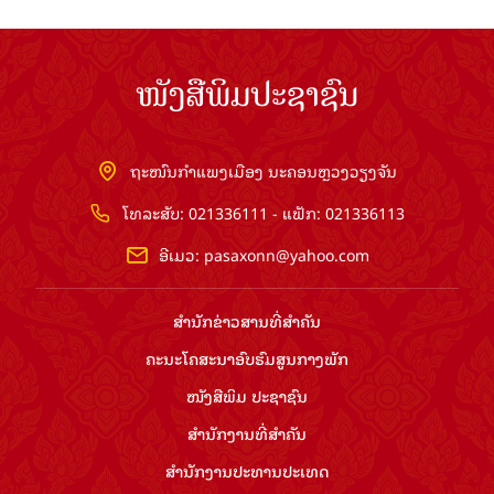
ໜັງສືພິມປະຊາຊົນ
ຖະໜົນກຳແພງເມືອງ ນະຄອນຫຼວງວຽງຈັນ
ໂທລະສັບ: 021336111 - ແຟັກ: 021336113
ອີເມວ:
pasaxonn@yahoo.com
ສຳ​ນັກ​ຂ່າວ​ສານ​ທີ່​ສຳ​ຄັນ​
ຄະນະໂຄສະນາອົບຮົມ​ສູນ​ກາງ​ພັກ
ໜັງສືພິມ ປະ​ຊາ​ຊົນ
ສຳ​ນັກ​ງານ​ທີ່​ສຳ​ຄັນ
ສຳ​ນັກ​ງານ​ປະ​ທານ​ປະ​ເທດ