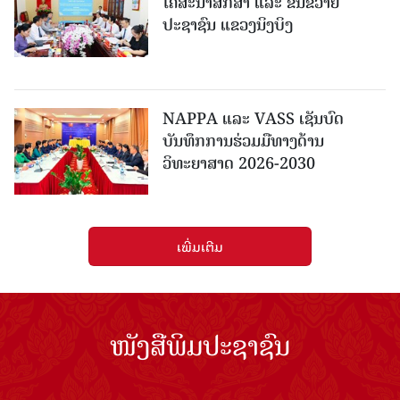
ໂຄສະນາສຶກສາ ແລະ ຂົນຂວາຍ
ປະຊາຊົນ ແຂວງນິງບິງ
NAPPA ແລະ VASS ເຊັນບົດ
ບັນທຶກການຮ່ວມມືທາງດ້ານ
ວິທະຍາສາດ 2026-2030
ເພີ່ມເຕີມ
ໜັງສືພິມປະຊາຊົນ