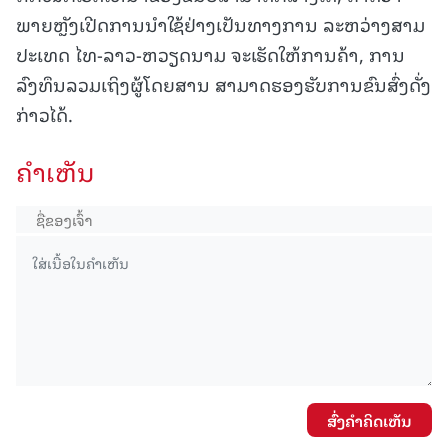
ພາຍຫຼັງເປີດການນໍາໃຊ້ຢ່າງເປັນທາງການ ລະຫວ່າງສາມ
ປະເທດ ໄທ-ລາວ-ຫວຽດນາມ ຈະເຮັດໃຫ້ການຄ້າ, ການ
ລົງທຶນລວມເຖິງຜູ້ໂດຍສານ ສາມາດຮອງຮັບການຂົນສົ່ງດັ່ງ
ກ່າວໄດ້.
ຄໍາເຫັນ
ສົ່ງຄໍາຄິດເຫັນ