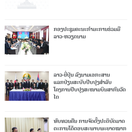
ກອງປະຊຸມຄະນະກຳມະການຮ່ວມມື
ລາວ-ຫວຽດນາມ
ລາວ-ຍີ່ປຸ່ນ ລົງນາມເອກະສານ
ແລກປ່ຽນສະບັບປັບປຸງສໍາລັບ
ໂຄງການປັບປຸງສະໜາມບິນສາກົນວັດ
ໄຕ
ທົບທວນຄືນ ການຈັດຕັ້ງປະຕິບັດມາດ
ຕະການໂຕ້ຕອບສະພາບພະຍາດໝາກ