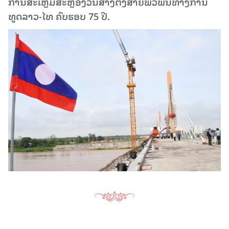
ການສະເຫຼີມສະຫຼອງວັນສ້າງຕັ້ງສາຍພົວພັນທາງການ
ທູດລາວ-ໄທ ຄົບຮອບ 75 ປີ.