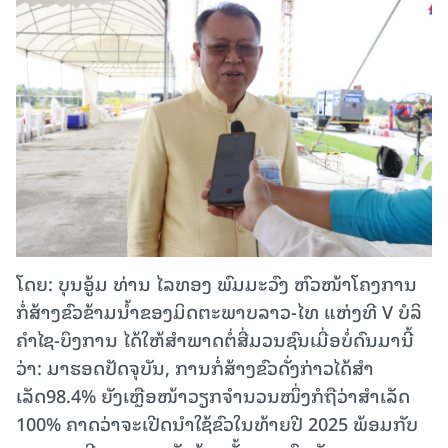
ໂດຍ: ບຸນອູ້ມ ທ່ານ ໄລທອງ ພົມມະວົງ ຫົວໜ້າໂຄງການ
ກໍ່ສ້າງຂົວຂ້າມນໍ້າຂອງມິດຕະພາບລາວ-ໄທ ແຫ່ງທີ V ບໍລິ
ຄໍາໄຊ-ບຶງການ ໄດ້ໃຫ້ສໍາພາດຕໍ່ສື່ມວນຊົນເມື່ອບໍ່ດົນມານີ້
ວ່າ: ມາຮອດປັດຈຸບັນ, ການກໍ່ສ້າງຂົວດັ່ງກ່າວໄດ້ສໍາ
ເລັດ98.4% ຍັງເຫຼືອໜ້າວຽກຈໍານວນໜຶ່ງກໍຖືວ່າສໍາເລັດ
100% ຄາດວ່າຈະເປີດນໍາໃຊ້ຂົວໃນທ້າຍປີ 2025 ພ້ອມກັບ