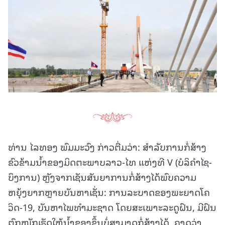
ທ່ານ ໄລທອງ ພົມມະວົງ ກ່າວຕື່ມວ່າ: ສຳລັບການກໍ່ສ້າງ
ຂົວຂ້າມນ້ຳຂອງມິດຕະພາບລາວ-ໄທ ແຫ່ງທີ V (ບໍລິຄໍາໄຊ-
ບຶງການ) ຫຼັງຈາກເຊັນສັນຍາການກໍ່ສ້າງໄດ້ພົບຄວາມ
ຫຍຸ້ງຍາກຫຼາຍບັນຫາເຊັ່ນ: ການລະບາດຂອງພະຍາດໂຄ
ວິດ-19, ບັນຫາໄພທໍາມະຊາດ ໂດຍສະເພາະລະດູຝົນ, ມີຝົນ
ຕົກໜັກເຮັດໃຫ້ນໍ້າຂອງຂຶ້ນບໍ່ສາມາດກໍ່ສ້າງໄດ້, ຄາດວ່າ