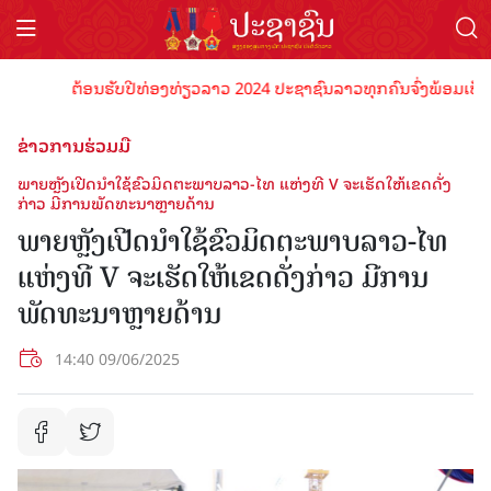
ຕ້ອນຮັບປີທ່ອງທ່ຽວລາວ 2024 ປະຊາຊົນລາວທຸກຄົນຈົ່ງພ້ອມເປັນເຈົ້າພ
ຂ່າວການຮ່ວມມື
ພາຍຫຼັງເປີດນໍາໃຊ້ຂົວມິດຕະພາບລາວ-ໄທ ແຫ່ງທີ V ຈະເຮັດໃຫ້ເຂດດັ່ງ
ກ່າວ ມີການພັດທະນາຫຼາຍດ້ານ
ພາຍຫຼັງເປີດນໍາໃຊ້ຂົວມິດຕະພາບລາວ-ໄທ
ແຫ່ງທີ V ຈະເຮັດໃຫ້ເຂດດັ່ງກ່າວ ມີການ
ພັດທະນາຫຼາຍດ້ານ
14:40 09/06/2025