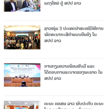
ແດງໃຫຍ່ ຢູ່ ສປປ ລາວ
ຊາວໜຸ່ມ 3 ປະເທດນຳສະເໜີວິທີການ
ພັດທະນາກະສິກຳແບບຍືນຍົງ ໃນ
ສປປ ລາວ
ການກຽມຄວາມພ້ອມຮັບມື ແລະ
ໂຕ້ຕອບການລະບາດຂອງພະຍາດ ໃນ
ສປປ ລາວ
ຄະນະ ຄອສພ ລາວ ພົບປະກັບ ຄະນະ