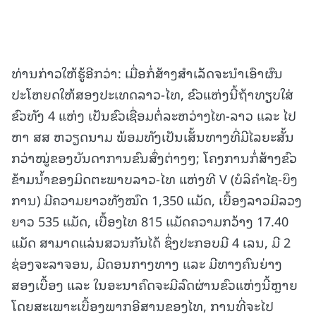
ທ່ານກ່າວໃຫ້ຮູ້ອີກວ່າ: ເມື່ອກໍ່ສ້າງສຳເລັດຈະນໍາເອົາຜົນ
ປະໂຫຍດໃຫ້ສອງປະເທດລາວ-ໄທ, ຂົວແຫ່ງນີ້ຖ້າທຽບໃສ່
ຂົວທັງ 4 ແຫ່ງ ເປັນຂົວເຊື່ອມຕໍ່ລະຫວ່າງໄທ-ລາວ ແລະ ໄປ
ຫາ ສສ ຫວຽດນາມ ພ້ອມທັງເປັນເສັ້ນທາງທີ່ມີໄລຍະສັ້ນ
ກວ່າໝູ່ຂອງບັນດາການຂົນສົ່ງຕ່າງໆ; ໂຄງການກໍ່ສ້າງຂົວ
ຂ້າມນ້ຳຂອງມິດຕະພາບລາວ-ໄທ ແຫ່ງທີ V (ບໍລິຄໍາໄຊ-ບຶງ
ການ) ມີຄວາມຍາວທັງໝົດ 1,350 ແມັດ, ເບື້ອງລາວມີລວງ
ຍາວ 535 ແມັດ, ເບື້ອງໄທ 815 ແມັດຄວາມກວ້າງ 17.40
ແມັດ ສາມາດແລ່ນສວນກັນໄດ້ ຊຶ່ງປະກອບມີ 4 ເລນ, ມີ 2
ຊ່ອງຈະລາຈອນ, ມີດອນກາງທາງ ແລະ ມີທາງຄົນຍ່າງ
ສອງເບື້ອງ ແລະ ໃນອະນາຄົດຈະມີລົດຜ່ານຂົວແຫ່ງນີ້ຫຼາຍ
ໂດຍສະເພາະເບື້ອງພາກອີສານຂອງໄທ, ການທີ່ຈະໄປ