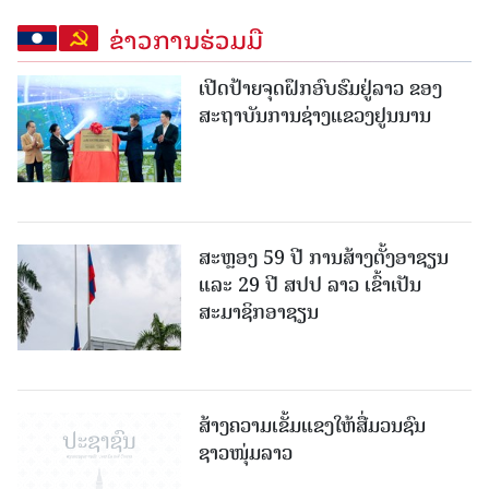
ຂ່າວການຮ່ວມມື
ເປີດປ້າຍຈຸດຝຶກອົບຮົມຢູ່ລາວ ຂອງ
ສະຖາບັນການຊ່າງແຂວງຢູນນານ
ສະຫຼອງ 59 ປີ ການສ້າງຕັ້ງອາຊຽນ
ແລະ 29 ປີ ສປປ ລາວ ເຂົ້າເປັນ
ສະມາຊິກອາຊຽນ
ສ້າງຄວາມເຂັ້ມແຂງໃຫ້ສື່ມວນຊົນ
ຊາວໜຸ່ມລາວ