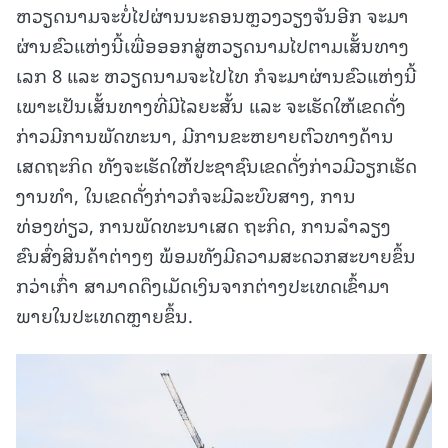
ຫວຽດນາມຈະບໍ່ໄປຜ່ານນະຄອນຫຼວງວຽງຈັນອີກ ຈະມາ
ຜ່ານຂົວແຫ່ງນີ້ເພື່ອອອກສູ່ຫວຽດນາມໄປຕາມເສັ້ນທາງ
ເລກ 8 ແລະ ຫວຽດນາມຈະໄປໄທ ກໍຈະມາຜ່ານຂົວແຫ່ງນີ້
ເພາະເປັນເສັ້ນທາງທີ່ມີໄລຍະສັ້ນ ແລະ ຈະເຮັດໃຫ້ເຂດດັ່ງ
ກ່າວມີການພັດທະນາ, ມີການຂະຫຍາຍຕົວທາງດ້ານ
ເສດຖະກິດ ທັງຈະເຮັດໃຫ້ປະຊາຊົນເຂດດັ່ງກ່າວມີວຽກເຮັດ
ງານທຳ, ໃນເຂດດັ່ງກ່າວກໍຈະມີລະບົບສາງ, ການ
ທ່ອງທ່ຽວ, ການພັດທະນາເສດ ຖະກິດ, ການລໍາລຽງ
ຂົນສົ່ງສິນຄ້າຕ່າງໆ ພ້ອມທັງມີຄວາມສະດວກສະບາຍຂຶ້ນ
ກວ່າເກົ່າ ສາມາດດຶງເມັດເງິນຈາກຕ່າງປະເທດເຂົ້າມາ
ພາຍໃນປະເທດຫຼາຍຂຶ້ນ.