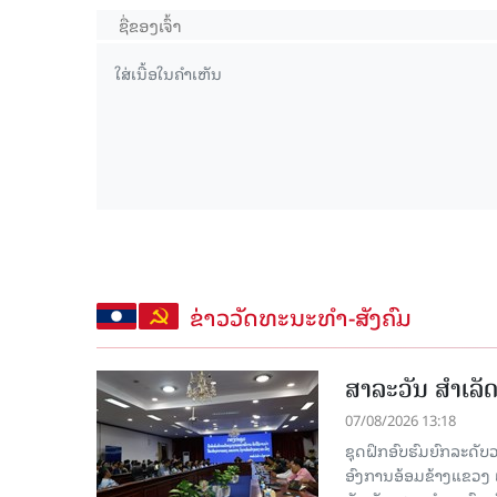
ຂ່າວວັດທະນະທຳ-ສັງຄົມ
ສາລະວັນ ສໍາເລ
07/08/2026 13:18
ຊຸດຝຶກອົບຮົມຍົກລະດ
ອົງການອ້ອມຂ້າງແຂວງ ແລະ