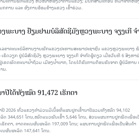
ກຳມະການພັກແຂວງ ຫົວໜ້າຫ້ອງວ່າການແຂວງ; ມີນັກສຳມະກອນ ທີ່ມາຈາກຫ້ອງ
ກການ ແລະ ອົງການອ້ອມຂ້າງແຂວງ ເຂົ້າຮ່ວມ.
ະບາງ ຢ້ຽມ​ຢາມບໍ​ລິ​ສັດຊີມັງຫຼວງພະບາງ ຈຽງເກີ ຈໍ
ົງ ເລ​ຂາ​ຄະ​ນະ​ບໍ​ລິ​ຫານ​ງານ​ພັກແຂວງປະທານສະພາປະຊາຊົນ ແຂວງຫຼວງພະບາງ 
ັດວຽກ ຢູ່ບໍລິສັດຊີມັງ ຫຼວງພະບາງ ຈຽງເກີ ຈໍາກັດຜູ້ດຽວ ເມື່ອ​ວັນ​ທີ 6 ສິງ​ຫາ​ຜ
ຕັ້ງຢູ່ເຂດພັດທະນານ້ຳຖ້ວມ ເມືອງນໍ້າບາກ, ໂດຍໄດ້ຮັບການຕ້ອນຮັບຈາກ ຜູ້ບໍລິຫານ
ານ.
ານາປີໄດ້ທັງໝົດ 91,472 ເຮັກຕາ
າປີ 2026 ທົ່ວແຂວງຄໍາມ່ວນມີເນື້ອທີ່ແຜນປູກເຂົ້ານາປີລວມທັງໝົດ 94,102
ລິດ 344,651 ໂຕນ,ໝົດແນວພັນເຂົ້າ 5,646 ໂຕນ, ສ່ວນແຜນການປູກພືດເພື່ອເປ
ຮັກຕາ, ຄາດຄະເນຜົນຜະລິດ 197,009 ໂຕນ; ແຜນການປູກພືດເພື່ອເປັນສິນຄ້າ
ະເນຜົນຜະລິດ 147,641 ໂຕນ.