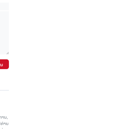
ັນ
ການ,
ີທ່ານ