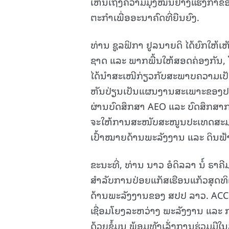
ເຫັນເຖິງຄວາມມຸ່ງໝັ້ນຢ່າງແຮງກ້າ
ຕະກໍາເພື່ອອະນາຄົດທີ່ຍືນຍົງ.
ທ່ານ ຊູລຟິກາ ຢູລນາຍດິ ໄດ້ຍົກໃ
ຊາດ ແລະ ພາກພື້ນໃຫ້ສອດຄ່ອງກັນ, 
ໄດ້ນໍາສະເໜີກ່ຽວກັບສະພາບຄວາມເປັ
ຫັນປ່ຽນເປັນແຜນງານສະເພາະຂອງປະເ
ຜ່ານບົດສຶກສາ AEO ແລະ ບົດສຶກສາກາ
ຈະໃຫ້ການສະໜັບສະໜູນປະເທດສະມາຊິ
ເປົ້າໝາຍດ້ານພະລັງງານ ແລະ ດິນຟ
ຂະນະທີ່, ທ່ານ ນາວ ອໍດິລລາ ນໍ໌ 
ສໍາລັບການປ່ອຍແກັສເຮືອນແກ້ວສຸດທ
ດ້ານພະລັງງານຂອງ ສປປ ລາວ. ACCE
ເຊື່ອມໂຍງລະຫວ່າງ ພະລັງງານ ແລະ 
ດ້ວຍຂໍ້ມູນ ພ້ອມທັງເລັ່ງການຮ່ວມມື