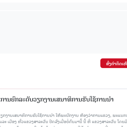
ສົ່ງຄໍາຄິດເຫ
ັດການຍົກລະດັບວຽກງານເສນາທິການຮັບໃຊ້ການນໍາ
ັບວຽກງານເສນາທິການຮັບໃຊ້ການນໍາ ໃຫ້ພະນັກງານ ຫ້ອງວ່າການແຂວງ, ພະແນກ
 ເມືອງ ທົ່ວແຂວງສາລະວັນ ປິດລົງເມື່ອ​ບໍ່​ດົນ​ມາ​ນີ້ ນີ້ ທີ່ ແຂວງສາລະວັນ ໂດຍ​ມ