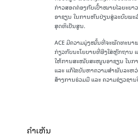
ກ່າວສອດຄ່ອງກັບເປົ້າໝາຍໄລຍະຍາ
ອາຊຽນ ໃນການຫັນປ່ຽນສູ່ລະບົບພະລ
ສຸດທິເປັນສູນ.
ACE ມີຄວາມມຸ່ງໝັ້ນທີ່ຈະພັດທະນ
ກ່ຽວກັບນະໂຍບາຍທີ່ອີງໃສ່ຫຼັກຖ
ໃຫ້ການສະໜັບສະໜູນອາຊຽນ ໃນການຈ
ແລະ ແກ້ໄຂບັນຫາຄວາມສໍາພັນລະຫວ່
ສ້າງການຮ່ວມມື ແລະ ຄວາມຊ່ຽວຊານໃນ
ຄໍາເຫັນ