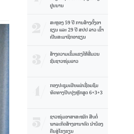
ຢູນນານ
ສະຫຼອງ 59 ປີ ການສ້າງຕັ້ງອາ
ຊຽນ ແລະ 29 ປີ ສປປ ລາວ ເຂົ້າ
ເປັນສະມາຊິກອາຊຽນ
ສ້າງຄວາມເຂັ້ມແຂງໃຫ້ສື່ມວນ
ຊົນຊາວໜຸ່ມລາວ
ກອງປະຊຸມເຜີຍແຜ່ເຊື່ອມຊຶມ
ທິດທາງປັບປຸງຫຼັກສູດ 6+3+3
ຊາວໜຸ່ມອາສາສະໝັກ ສືບຕໍ່
ພາລະກິດສ້າງອານາຄົດ ນໍານ້ອງ
ຄືນສູ່ໂຮງຮຽນ