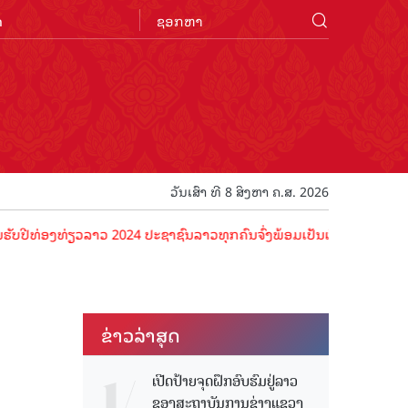
n
ວັນເສົາ ທີ 8 ສິງຫາ ຄ.ສ. 2026
ອງທ່ຽວລາວ 2024 ປະຊາຊົນລາວທຸກຄົນຈົ່ງພ້ອມເປັນເຈົ້າພາບທີ່ດີ ຕ້ອນຮັບນັ
ຂ່າວ​ລ່າ​ສຸດ
ເປີດປ້າຍຈຸດຝຶກອົບຮົມຢູ່ລາວ
ຂອງສະຖາບັນການຊ່າງແຂວງ