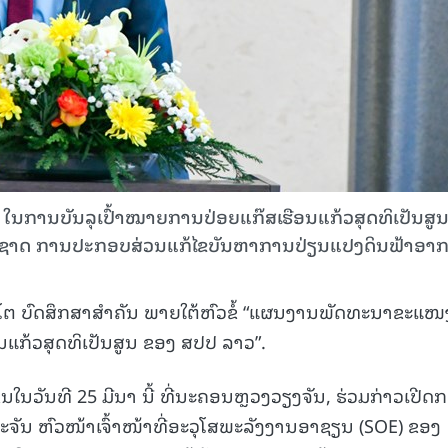
ໃນການບັນລຸເປົ້າໝາຍການປ່ອຍແກ໊ສເຮືອນແກ້ວສຸດທິເປັນສູ
ແຫ່ງຊາດ ການປະກອບສ່ວນແກ້ໄຂບັນຫາການປ່ຽນແປງດິນຟ້າອາ
ດໂຕ ບົດສຶກສາສໍາຄັນ ພາຍໃຕ້ຫົວຂໍ້ “ແຜນງານພັດທະນາຂະແໜ
ນແກ້ວສຸດທິເປັນສູນ ຂອງ ສປປ ລາວ”.
ຶ້ນໃນວັນທີ 25 ມີນາ ນີ້ ທີ່ນະຄອນຫຼວງວຽງຈັນ, ຮ່ວມກ່າວເປີດ
ະຈັນ ຫົວໜ້າເຈົ້າໜ້າທີ່ອະວຸໂສພະລັງງານອາຊຽນ (SOE) ຂອງ