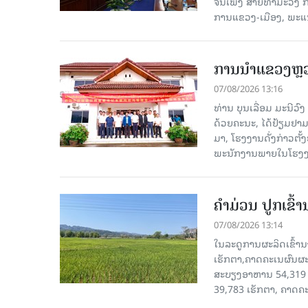
ຈັນເພັງ ສາຍທຳມະວົງ 
ການແຂວງ-ເມືອງ, ພະແນ
ການນຳແຂວງຫຼວງພ
07/08/2026 13:16
ທ່ານ ບຸນເລື່ອມ ມະນີວ
ດ້ວຍຄະນະ, ໄດ້ຢ້ຽມຢາມ-ເຮ
ມາ, ໂຮງ​ງານ​ດັ່ງ​ກ່າວ
ພະນັກງານພາຍໃນໂຮງງ
ຄໍາມ່ວນ ປູກເຂົ້
07/08/2026 13:14
ໃນລະດູການຜະລິດເຂົ້ານ
ເຮັກຕາ,ຄາດຄະເນຜົນຜະ
ສະບຽງອາຫານ 54,319 ເ
39,783 ເຮັກຕາ, ຄາດຄ