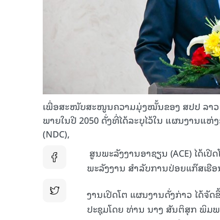
ເພື່ອສະໜັບສະໜູນຄວາມມຸ່ງໝັ້ນຂອງ ສປປ ລາວ 
ພາຍໃນປີ 2050 ດັ່ງທີ່ໄດ້ລະບຸໄວ້ໃນ ແຜນງານ
(NDC),
ສູນພະລັງງານອາຊຽນ (ACE) ໄດ້ເປີ
ພະລັງງານ ສໍາລັບການປ່ອຍແກ໊ສເຮືອ
ງານເປີດໂຕ ແຜນງານດັ່ງກ່າວ ໄດ້ຈັດຂ
ປະຊຸມໂດຍ ທ່ານ ນາງ ສັນຕິສຸກ ພິມພ