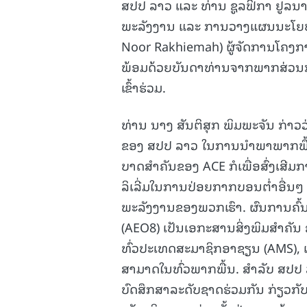
ສປປ ລາວ ແລະ ທ່ານ ຊູລຟິກາ ຢູລນາ
ພະລັງງານ ແລະ ການວາງແຜນນະໂຍບາຍ 
Noor Rakhiemah) ຜູ້ຈັດການໂຄງ
ພ້ອມດ້ວຍບັນດາທ່ານຈາກພາກສ່ວນກ່
ເຂົ້າຮ່ວມ.
ທ່ານ ນາງ ສັນຕິສຸກ ພິມພະຈັນ ກ່າວວ່າ
ຂອງ ສປປ ລາວ ໃນການນໍາພາພາກພື້ນກ
ບາດສໍາຄັນຂອງ ACE ກໍເພື່ອສົ່ງເສີ
ລິເລີ່ມໃນການປ່ອຍກາກບອນຕໍ່າອື່ນໆ
ພະລັງງານຂອງພວກເຮົາ. ຜົນການຄົ້
(AEO8) ເປັນເອກະສານສິ່ງພິມສໍາຄັ
ທົ່ວປະເທດສະມາຊິກອາຊຽນ (AMS), 
ສາມາດໃນທົ່ວພາກພື້ນ. ສໍາລັບ ສປປ 
ບົດສຶກສາລະດັບຊາດຮ່ວມກັນ ກ່ຽວກັບ