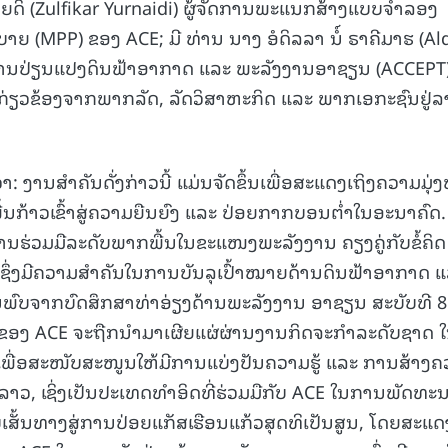
ຍດິ (Zulfikar Yurnaidi) ຜູ້ຈັດການພະແນກສ້າງແບບຈໍາລອງ
15.040(07-08-20
(MPP) ຂອງ ACE; ມີ ທ່ານ ນາງ ອໍດິລລາ ນໍ໌ ຣາຄີມາຮ (Ald
ການປ່ຽນແປງດິນຟ້າອາກາດ ແລະ ພະລັງງານອາຊຽນ (ACCEPT
ຽວຂ້ອງຈາກພາກລັດ, ລັດວິສາຫະກິດ ແລະ ພາກເອກະຊົນຢູ່ລ
: ງານສໍາຄັນດັ່ງກ່າວນີ້ ແມ່ນຈັດຂຶ້ນເພື່ອສະແດງເຖິງຄວາມມຸ່ງ
້າວເຂົ້າສູ່ຄວາມຍືນຍົງ ແລະ ປ່ອຍກາກບອນຕໍ່າໃນອະນາຄົດ.
ມການຮ່ວມມືລະດັບພາກພື້ນໃນຂະແໜງພະລັງງານ ຄຽງຄູ່ກັບຂໍ້ຄິດ
 ຊຶ່ງມີຄວາມສໍາຄັນໃນການບັນລຸເປົ້າໝາຍດ້ານດິນຟ້າອາກາດ 
ນພົບຈາກບົດສຶກສາທ່າອ່ຽງດ້ານພະລັງງານ ອາຊຽນ ສະບັບທີ 8
ນ ຂອງ ACE ຈະຖືກນໍາມາເຜີຍແຜ່ຜ່ານງານກິດຈະກໍາລະດັບຊາດ 
ເພື່ອສະໜັບສະໜູນໃຫ້ມີການແບ່ງປັນຄວາມຮູ້ ແລະ ການສ້າງ
ລາວ, ເຊິ່ງເປັນປະເທດທໍາອິດທີ່ຮ່ວມມືກັບ ACE ໃນການພັດທະ
ເສັ້ນທາງສູ່ການປ່ອຍແກັສເຮືອນແກ້ວສຸດທິເປັນສູນ, ໂດຍສະແດ