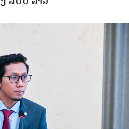
ຂອງ ສປປ ລາວ