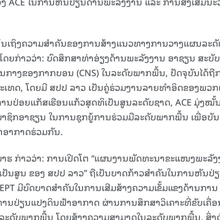
ຂອງ ACE ໃນການຫັນປ່ຽນດ້ານພະລັງງານ ແລະ ການສົ່ງເສີມນະວ
ຫ້ເຫັນເຖິງຄວາມສໍາຄັນຂອງການສ້າງແນວທາງການວາງແຜນລະດັ
ໂດຍກ່າວວ່າ: ບົດສຶກສາທ່າອ່ຽງດ້ານພະລັງງານ ອາຊຽນ ສະບັບ
ນກາງຂອງກາກບອນ (CNS) ໃນລະດັບພາກພື້ນ, ປັດຈຸບັນໄດ້ຖື
ທດ, ໂດຍມີ ສປປ ລາວ ເປັນຄູ່ຮ່ວມງານລາຍທໍາອິດຂອງພວກເ
ນປ່ອຍແກັສເຮືອນແກ້ວສຸດທິເປັນສູນລະດັບຊາດ, ACE ມຸ່ງໝັ້ນ
ກອາຊຽນ ໃນການຊຸກຍູ້ການຮ່ວມມືລະດັບພາກພື້ນ ເພື່ອບັນ
້າອາກາດຮ່ວມກັນ.
ຣາຄີມາຮ ກ່າວວ່າ: ການເປີດໂຕ “ແຜນງານພັດທະນາຂະແໜງພະລັ
ິເປັນສູນ ຂອງ ສປປ ລາວ” ຖືເປັນບາດກ້າວສໍາຄັນໃນການຫັນປ່
PT ມີບົດບາດສໍາຄັນໃນການເສີມສ້າງຄວາມເຂັ້ມແຂງດ້ານການ
ການປ່ຽນແປງດິນຟ້າອາກາດ ຜ່ານການສຶກສາວິເຄາະທີ່ຂັບເຄື່ອ
ໃນລະດັບພາກພື້ນ ໂດຍສ້າງຄວາມສາມາດໃນລະດັບພາກພື້ນ. ສິ່ງດັ