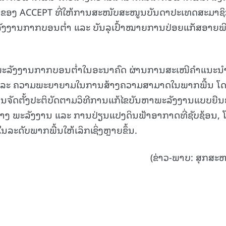
ວຂອງ ACCEPT ທີ່ໃຫ້ການສະໜັບສະໜູນບັນດາປະເທດສະມາຊ
ັງງານກາກບອນຕໍ່າ ແລະ ບັນລຸເປົ້າໝາຍການປ່ອຍແກັສອາຍພ
າພະລັງງານກາກບອນຕໍ່າໃນອະນາຄົດ ຜ່ານການສະເໜີຄໍາແນະນໍ
ານ ແລະ ຄວາມພະຍາຍາມໃນການສ້າງຄວາມສາມາດໃນພາກພື້ນ ໂ
ັດຕັ້ງປະຕິບັດຕາມວິທີການແກ້ໄຂບັນຫາພະລັງງານແບບຍືນ
າງ ພະລັງງານ ແລະ ການປ່ຽນແປງດິນຟ້າອາກາດທີ່ຊັບຊ້ອນ, 
ລະດັບພາກພື້ນໃຫ້ເລິກເຊິ່ງຫຼາຍຂຶ້ນ.
(ຂ່າວ-ພາບ: ສຸກສະຫ