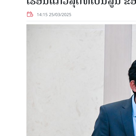
ເຮືອນແກ້ວສຸດທິເປັນສູນ 
14:15 25/03/2025