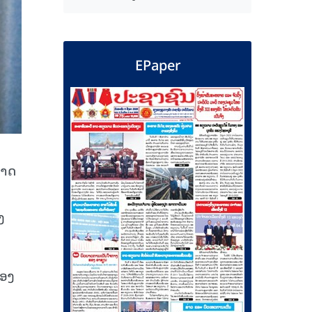
EPaper
ນ
ກາດ
ງ
ກອງ