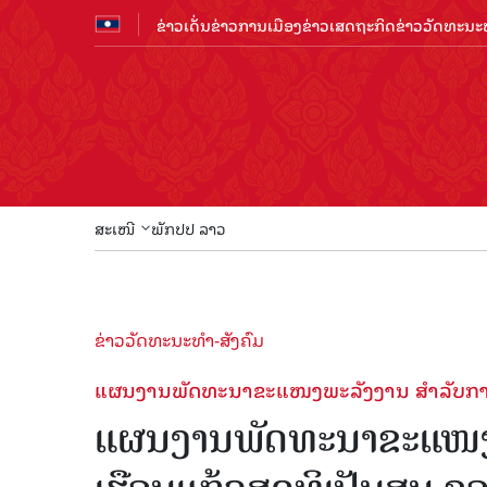
ຂ່າວເດັ່ນ
ຂ່າວການເມືອງ
ຂ່າວເສດຖະກິດ
ຂ່າວວັດທະນະທ
ສະເໜີ
ພັກປປ ລາວ
ຂ່າວວັດທະນະທຳ-ສັງຄົມ
ແຜນງານພັດທະນາຂະແໜງພະລັງງານ ສໍາລັບການປ
ແຜນງານພັດທະນາຂະແໜງພ