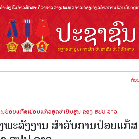
ຳ-ສັງຄົມ
ຂ່າວສືກສາ-ກິລາ
ຂ່າວຕ່າງປະເທດ
ຂ່າວທ່ອງທ່ຽວ
ຂ່າວການຮ່ວມມື
Logi
ຕ້ອນຮັບປີທ່
່ອຍແກ໊ສເຮືອນແກ້ວສຸດທິເປັນສູນ ຂອງ ສປປ ລາວ
ະລັງງານ ສໍາລັບການປ່ອຍແກ໊ສ