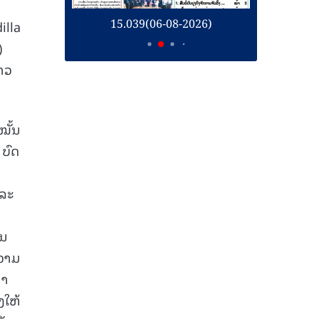
26)
15.039(06-08-2026)
1
illa
)
າວ
ໝັ້ນ
 ບົດ
ແລະ
ໃນ
ຄວາມ
ນາ
ງໃຫ້