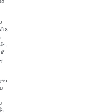
ັດ
ບ
ທີ 8
ກ
ຮົາ.
ທີ່
ລຸ
ງງານ
ຽນ
ນ
່ງ