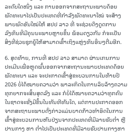
ລະດັບໃດໜຶ່ງ ແລະ ການອອກຈາກສະຖານະພາບດ້ອຍ
ພັດທະນາໄປເປັນປະເທດທີ່ກໍາລັງພັດທະນາໃໝ່ ຈະສ້າງ
ພາບພົດອັນໃໝ່ໃຫ້ ສປປ ລາວ ທີ່ ຈະຊ່ວຍດຶງດູດການ
ລົງທຶນທີ່ມີຄຸນນະພາບຫຼາຍຂຶ້ນ ພ້ອມດຽວກັນ ກໍຈະເປັນ
ສິ່ງທີ່ຊ່ວຍຊຸກຍູ້ໃຫ້ສາມາດເຂົ້າເຖິງແຫຼ່ງທຶນອຶ່ນໆຕື່ມອີກ.
6. ສຸດທ້າຍ, ການທີ່ ສປປ ລາວ ສາມາດ ຜ່ານເກນການ
ປະເມີນເພື່ອຫຼຸດພົ້ນອອກຈາກສະຖານະພາບປະເທດດ້ອຍ
ພັດທະນາ ແລະ ຈະປະກາດເຂົ້າສູ່ຂະບວນການໃນທ້າຍປີ
2026 ບໍ່ໄດ້ໝາຍຄວາມວ່າ ພາລະກິດໃນການລຶບລ້າງຄວາມ
ທຸກຍາກຈະສິ້ນສຸດລົງ ແລະ ກໍບໍ່ໄດ້ໝາຍຄວາມວ່າທຸກຄົນ
ໃນຊາດຈະຮັ່ງມີຂຶ້ນໃນທັນທີທັນໃດ, ແຕ່ການປະກາດອອກ
ຈາກສະຖານະພາບດັ່ງກ່າວແມ່ນບາດກ້າວທຳອິດໃນການ
ເຂົ້າສູ່ຂະບວນການຫັນປ່ຽນຈາກປະເທດທີ່ມີລາຍຮັບຕໍ່າ ຫຼື
ປານກາງ ຫາ ຕໍ່າໄປເປັນປະເທດທີ່ມີລາຍຮັບປານກາງຫາ