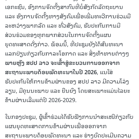
ເອກະຊົນ, ອົງການຈັດຕັ້ງສາກົນທີ່ບໍ່ສັງກັດລັດຖະບານ
ແລະ ອົງການຈັດຕັ້ງທາງສັງຄົມເພື່ອເພີ່ມທະວີການຮ່ວມມື
ລະຫວ່າງພາກລັດ ແລະ ທົ່ວສັງຄົມ, ຮັບປະກັນການມີ
ສ່ວນຮ່ວມຂອງທຸກພາກສ່ວນໃນການຈັດຕັ້ງແຜນ
ຍຸດທະສາດດັ່ງກ່າວ. ພ້ອມນີ້, ທີ່ປະຊຸມຍັງໄດ້ສົນທະນາ
ແລກປ່ຽນກ່ຽວກັບກາລະໂອກາດ ແລະ ສິ່ງທ້າທາຍຕ່າງໆ
ພາຍຫຼັງ ສປປ ລາວ ຈະເຂົ້າສູ່ຂະບວນການອອກຈາກ
ສະຖານະພາບດ້ອຍພັດທະນາໃນປີ 2
026
, ແນໃສ່
ຮັບປະກັນໃຫ້ການຂ້າມຜ່ານຂອງ ສປປ ລາວ ມີຄວາມໂລ່ງ
ລຽນ, ມີຄຸນນະພາບ ແລະ ຍືນຍົງ ໂດຍສະເພາະແມ່ນໄລຍະ
ຂ້າມຜ່ານເລີ່ມແຕ່ປີ 2026-2029.
ໃນກອງປະຊຸມ, ຜູ້ເຂົ້າຮ່ວມໄດ້ຮັບຟັງການນໍາສະເໜີກ່ຽວກັບ
ແຜນຍຸດທະສາດການຂ້າມຜ່ານເພື່ອອອກຈາກ
ສະຖານະພາບດ້ອຍພັດທະນາ ແລະ ຮ່າງບົດປະເມີນຄວາມ