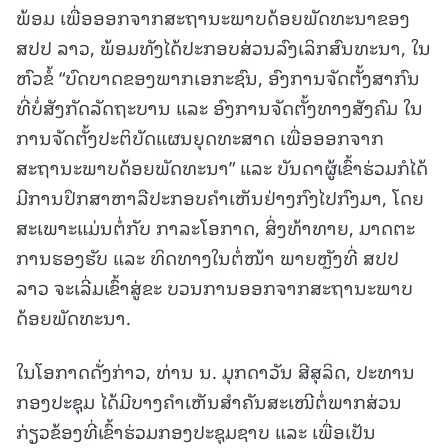
ພ້ອມ ເພື່ອອອກຈາກສະຖານະພາບດ້ອຍພັດທະນາຂອງ
ສປປ ລາວ, ພ້ອມທັງໄດ້ປະກອບສ່ວນລົງເລິກສົນທະນາ, ໃນ
ຫົວຂໍ້ “ບົດບາດຂອງພາກເອກະຊົນ, ອົງການຈັດຕັ້ງສາກົນ
ທີ່ບໍ່ສັງກັດລັດຖະບານ ແລະ ອົງການຈັດຕັ້ງທາງສັງຄົມ ໃນ
ການຈັດຕັ້ງປະຕິບັດແຜນຍຸດທະສາດ ເພື່ອອອກຈາກ
ສະຖານະພາບດ້ອຍພັດທະນາ” ແລະ ບັນດາຜູ້ເຂົ້າຮ່ວມກໍໄດ້
ມີການປຶກສາຫາລືປະກອບຄໍາເຫັນຢ່າງກົງໄປກົງມາ, ໂດຍ
ສະເພາະແມ່ນຕໍ່ກັບ ກາລະໂອກາດ, ສິ່ງທ້າທາຍ, ມາດຕະ
ການຮອງຮັບ ແລະ ທິດທາງໃນຕໍ່ໜ້າ ພາຍຫຼັງທີ່ ສປປ
ລາວ ຈະເລີ່ມເຂົ້າສູ່ຂະ ບວນການອອກຈາກສະຖານະພາບ
ດ້ອຍພັດທະນາ.
ໃນໂອກາດດັ່ງກ່າວ, ທ່ານ ນ. ມຸກດາວັນ ສີສຸລິດ, ປະທານ
ກອງປະຊຸມ ໄດ້ມີບາງຄໍາເຫັນສໍາຄັນສະເໜີຕໍ່ພາກສ່ວນ
ກ່ຽວຂ້ອງທີ່ເຂົ້າຮ່ວມກອງປະຊຸມຊາບ ແລະ ເພື່ອເປັນ