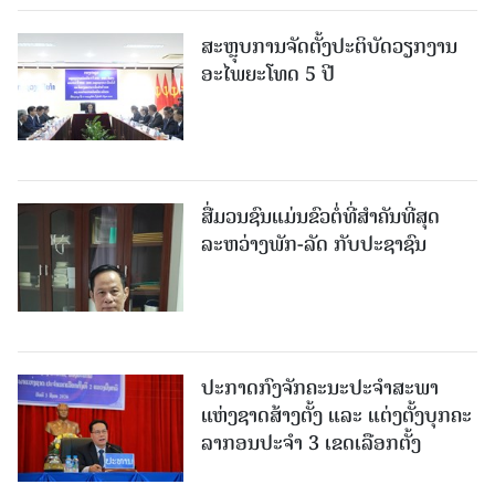
ສະຫຼຸບການຈັດຕັ້ງປະຕິບັດວຽກງານ
ອະໄພຍະໂທດ 5 ປີ
ສື່ມວນຊົນແມ່ນຂົວຕໍ່ທີ່ສໍາຄັນທີ່ສຸດ
ລະຫວ່າງພັກ-ລັດ ກັບປະຊາຊົນ
ປະກາດກົງຈັກຄະນະປະຈໍາສະພາ
ແຫ່ງຊາດສ້າງຕັ້ງ ແລະ ແຕ່ງຕັ້ງບຸກຄະ
ລາກອນປະຈໍາ 3 ເຂດເລືອກຕັ້ງ