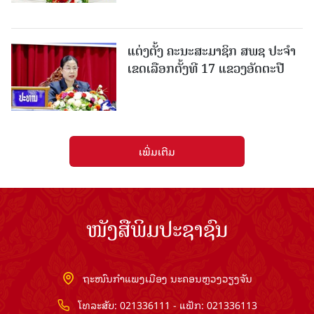
ແຕ່ງຕັ້ງ ຄະນະສະມາຊິກ ສພຊ ປະຈຳ
ເຂດເລືອກຕັ້ງທີ 17 ແຂວງອັດຕະປື
ເພີ່ມເຕີມ
ໜັງສືພິມປະຊາຊົນ
ຖະໜົນກຳແພງເມືອງ ນະຄອນຫຼວງວຽງຈັນ
ໂທລະສັບ: 021336111 - ແຟັກ: 021336113