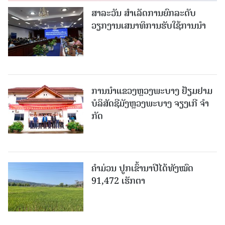
ສາລະວັນ ສໍາເລັດການຍົກລະດັບ
ວຽກງານເສນາທິການຮັບໃຊ້ການນໍາ
ການນຳແຂວງຫຼວງພະບາງ ຢ້ຽມ​ຢາມ
ບໍ​ລິ​ສັດຊີມັງຫຼວງພະບາງ ຈຽງເກີ ຈໍາ
ກັດ
ຄໍາມ່ວນ ປູກເຂົ້ານາປີໄດ້ທັງໝົດ
91,472 ເຮັກຕາ