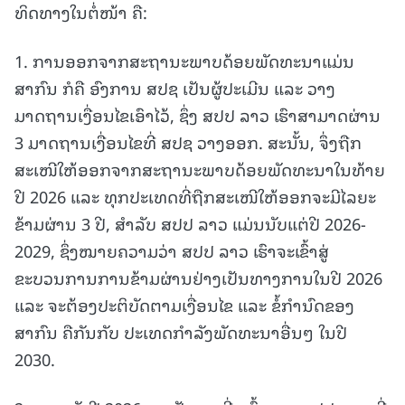
ທິດທາງໃນຕໍ່ໜ້າ ຄື:
1. ການອອກຈາກສະຖານະພາບດ້ອຍພັດທະນາແມ່ນ
ສາກົນ ກໍຄື ອົງການ ສປຊ ເປັນຜູ້ປະເມີນ ແລະ ວາງ
ມາດຖານເງື່ອນໄຂເອົາໄວ້, ຊຶ່ງ ສປປ ລາວ ເຮົາສາມາດຜ່ານ
3 ມາດຖານເງື່ອນໄຂທີ່ ສປຊ ວາງອອກ. ສະນັ້ນ, ຈຶ່ງຖືກ
ສະເໜີໃຫ້ອອກຈາກສະຖານະພາບດ້ອຍພັດທະນາໃນທ້າຍ
ປີ 2026 ແລະ ທຸກປະເທດທີ່ຖືກສະເໜີໃຫ້ອອກຈະມີໄລຍະ
ຂ້າມຜ່ານ 3 ປີ, ສໍາລັບ ສປປ ລາວ ແມ່ນນັບແຕ່ປີ 2026-
2029, ຊຶ່ງໝາຍຄວາມວ່າ ສປປ ລາວ ເຮົາຈະເຂົ້າສູ່
ຂະບວນການການຂ້າມຜ່ານຢ່າງເປັນທາງການໃນປີ 2026
ແລະ ຈະຕ້ອງປະຕິບັດຕາມເງື່ອນໄຂ ແລະ ຂໍ້ກຳນົດຂອງ
ສາກົນ ຄືກັນກັບ ປະເທດກຳລັງພັດທະນາອື່ນໆ ໃນປີ
2030.