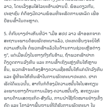
ລາວ, ໂດຍເລັ່ງສຸມໃສ່ໄລຍະຂ້າມຜ່ານນີ້. ພ້ອມດຽວກັນ,
ປະຊາຊົນ ກໍຕ້ອງມີຄວາມພ້ອມທີ່ຈະເຮັດການຜະລິດ ເພື່ອ
ປ້ອນເຂົ້າໃນຕະຫຼາດ.
5. ຕໍ່ກັບບາງຄໍາເຫັນທີ່ວ່າ “ເມື່ອ ສປປ ລາວ ເຮົາອອກຈາກ
ສະຖານະພາບດ້ອຍພັດທະນາແລ້ວ, ປະເທດອື່ນໆຈະບໍ່ໃຫ້
ຄວາມເຫັນໃຈ ຕໍ່ພວກເຮົາແລ້ວໃນດ້ານການຊ່ວຍເຫຼືອຕ່າງ
ໆ”, ແຕ່ເມື່ອເບິ່ງໃນທາງກົງກັນຂ້າມ, ຖ້າພວກເຮົາຢາກ
ດຶງດູດການລົງທຶນ ແລະ ການເຂົ້າເຖິງແຫຼ່ງທຶນໃຫ້ຫຼາຍ
ຂຶ້ນ, ພວກເຮົາຈະຕ້ອງສ້າງຄວາມເຊື່ອໝັ້ນໃຫ້ແກ່ນັກລົງທຶນ
ແລະ ຜູ້ທີ່ຈະໃຫ້ທຶນເຮົາໃນການພັດທະນາປະເທດ. ຢາກ
ເຮັດໄດ້ແນວນັ້ນ, ສາກົນກໍຕ້ອງມີຄວາມໝັ້ນໃຈໃນສະຖຽນ
ລະພາບທາງດ້ານການເມືອງ-ຄວາມໝັ້ນຄົງ, ສະຖຽນລະ
ພາບດ້ານເສດຖະກິດ-ສັງຄົມ, ການນໍາໃຊ້ກົດໝາຍຢ່າງເຄັ່ງ
ຄັດ ແລະ ໂຄງລ່າງພື້ນຖານທີ່ໄດ້ຮັບການພັດທະນາ ໃນ