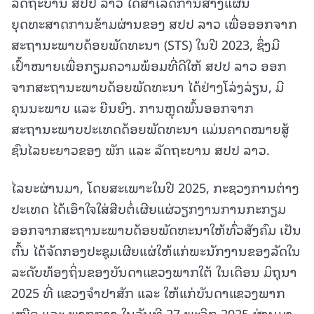
ລັດຖະບານ ສປປ ລາວ ໄດ້ສໍາເລັດການສ້າງແຜນ
ຍຸດທະສາດການຂ້າມຜ່ານຂອງ ສປປ ລາວ ເພື່ອອອກຈາກ
ສະຖານະພາບດ້ອຍພັດທະນາ (STS) ໃນປີ 2023, ຊຶ່ງມີ
ເປົ້າໝາຍເພື່ອກຽມຄວາມພ້ອມທີ່ດີໃຫ້ ສປປ ລາວ ອອກ
ຈາກສະຖານະພາບດ້ອຍພັດທະນາ ໄດ້ຢ່າງໂລ່ງລ່ຽນ, ມີ
ຄຸນນະພາບ ແລະ ຍືນຍົງ. ການຫຼຸດພົ້ນອອກຈາກ
ສະຖານະພາບປະເທດດ້ອຍພັດທະນາ ແມ່ນຄາດໝາຍສູ້
ຊົນໄລຍະຍາວຂອງ ພັກ ແລະ ລັດຖະບານ ສປປ ລາວ.
ໄລຍະຜ່ານມາ, ໂດຍສະເພາະໃນປີ 2025, ກະຊວງການຕ່າງ
ປະເທດ ໄດ້ເອົາໃຈໃສ່ສືບຕໍ່ເຜີຍແຜ່ວຽກງານການກະກຽມ
ອອກຈາກສະຖານະພາບດ້ອຍພັດທະນາໃຫ້ທົ່ວສັງຄົມ ເປັນ
ຕົ້ນ ໄດ້ຈັດກອງປະຊຸມເຜີຍແຜ່ໃຫ້ແກ່ພະນັກງານຂອງລັດໃນ
ລະດັບທ້ອງຖິ່ນຂອງບັນດາແຂວງພາກໃຕ້ ໃນເດືອນ ມິຖຸນາ
2025 ທີ່ ແຂວງຈໍາປາສັກ ແລະ ໃຫ້ແກ່ບັນດາແຂວງພາກ
ເໜືອ ແລະ ພາກກາງ ໃນວັນທີ 27 ພະຈິກ 2025 ຜ່ານມາ,