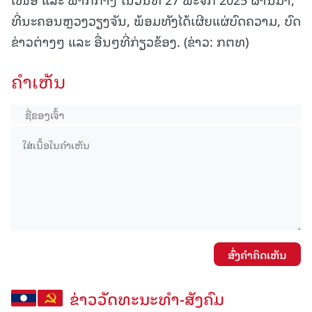
ທີ່ນະຄອນຫຼວງວຽງຈັນ, ພ້ອມທັງໄດ້ເຜີຍແຜ່ບົດຄວາມ, ບົດ
ຂ່າວຕ່າງໆ ແລະ ອື່ນໆທີ່ກ່ຽວຂ້ອງ. (ຂ່າວ: ກຕທ)
ຄໍາເຫັນ
ສົ່ງຄໍາຄິດເຫັນ
ຂ່າວວັດທະນະທຳ-ສັງຄົມ