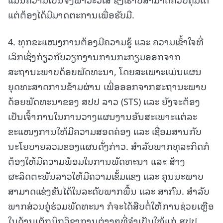
ແຕ່ຕ້ອງໄດ້ມີມາດຕະການເພື່ອຮັບມື.
4. ທຸກຂະແໜງການຕ້ອງມີຄວາມຮູ້ ແລະ ຄວາມເຂົ້າໃຈທີ່
ເລິກເຊິ່ງກ່ຽວກັບວຽກງານການກະກຽມອອກຈາກ
ສະຖານະພາບດ້ອຍພັດທະນາ, ໂດຍສະເພາະແມ່ນແຜນ
ຍຸດທະສາດການຂ້າມຜ່ານ ເພື່ອອອກຈາກສະຖານະພາບ
ດ້ອຍພັດທະນາຂອງ ສປປ ລາວ (STS) ແລະ ຍັງຈະຕ້ອງ
ເປັນເຈົ້າການໃນການວາງແຜນງານອັນສະເພາະແຕ່ລະ
ຂະແໜງການໃຫ້ມີຄວາມສອດຄ່ອງ ແລະ ເຊື່ອມສານກັບ
ນະໂຍບາຍລວມຂອງແຜນດັ່ງກ່າວ. ສໍາລັບພາກທຸລະກິດກໍ
ຕ້ອງໃຫ້ມີຄວາມພ້ອມໃນການພັດທະນາ ແລະ ສ້າງ
ຜະລິດຕະພັນລາວໃຫ້ມີຄວາມເຂັ້ມແຂງ ແລະ ຄຸນນະພາບ
ສາມາດແຂ່ງຂັນໄດ້ໃນລະດັບພາກພື້ນ ແລະ ສາກົນ. ສໍາລັບ
ພາກສ່ວນຄູ່ຮ່ວມພັດທະນາ ກໍຈະໄດ້ສືບຕໍ່ໃຫ້ການຊ່ວຍເຫຼືອ
ໃນດ້ານເຕັກນິກວິຊາການຕ່າງໆທີ່ຈຳເປັນໃຫ້ແກ່ ສປປ