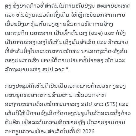
ສູງ ຊຶ່ງບາດກ້າວທີ່ສໍາຄັນໃນການຫັນປ່ຽນ ສະພາບປະເທດ
ແລະ ຫັນປ່ຽນແນວຄິດດັ້ງເດີມ ໃຫ້ຫຼີກໜີອອກຈາກການ
ເອື່ອຍອີງມາກຸ້ມຕົນເອງຫຼາຍຂຶ້ນຕາມທິດການສ້າງ
ເສດຖະກິດ ເອກະລາດ ເປັນເຈົ້າຕົນເອງ (ສອຈ) ແລະ ກໍຍັງ
ເປັນການສ່ອງແສງໃຫ້ເຫັນເຖິງຜົນສໍາເລັດ ແລະ ຂີດໝາຍ
ທີ່ສໍາຄັນຍິ່ງໃນຂະບວນການພັດທະ ນາເສດຖະກິດ-ສັງຄົມ
ຂອງປະເທດເຮົາ ພາຍໃຕ້ການນໍາພາຊີ້ນໍາຂອງ ພັກ ແລະ
ລັດຖະບານແຫ່ງ ສປປ ລາວ ”.
ກອງປະຊຸມໄດ້ເຫັນດີເປັນເປັນເອກະພາບຕໍ່ແນວທາງຂອງ
ແຜນຍຸດທະສາດການຂ້າມຜ່ານ ເພື່ອອອກຈາກ
ສະຖານະພາບດ້ອຍພັດທະນາຂອງ ສປປ ລາວ (STS) ແລະ
ເຫັນດີໃຫ້ມີການລົງເລິກຈັດກອງປະຊຸມໃນລັກສະນະດັ່ງກ່າວ
ຕື່ມອີກ ເພື່ອລະດົມຄວາມຄິດພາຍຫຼັງ ບົດລາຍງານການ
ກະກຽມຄວາມພ້ອມສຳເລັດໃນຕົ້ນປີ 2026.