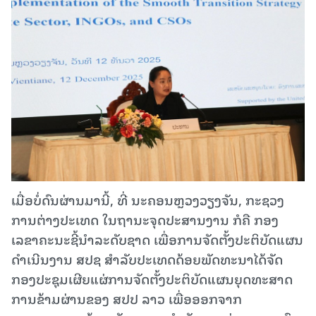
ເມື່ອບໍ່ດົນຜ່ານມານີ້, ທີ່ ນະຄອນຫຼວງວຽງຈັນ, ກະຊວງ
ການຕ່າງປະເທດ ໃນຖານະຈຸດປະສານງານ ກໍຄື ກອງ
ເລຂາຄະນະຊີ້ນໍາລະດັບຊາດ ເພື່ອການຈັດຕັ້ງປະຕິບັດແຜນ
ດໍາເນີນງານ ສປຊ ສໍາລັບປະເທດດ້ອຍພັດທະນາໄດ້ຈັດ
ກອງປະຊຸມເຜີຍແຜ່ການຈັດຕັ້ງປະຕິບັດແຜນຍຸດທະສາດ
ການຂ້າມຜ່ານຂອງ ສປປ ລາວ ເພື່ອອອກຈາກ