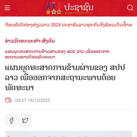
ນຮັບປີທ່ອງທ່ຽວລາວ 2024 ປະຊາຊົນລາວທຸກຄົນຈົ່ງພ້ອມເປັນເຈົ້າພາບທີ່ດີ ຕ
ຂ່າວວັດທະນະທຳ-ສັງຄົມ
ແຜນຍຸດທະສາດການຂ້າມຜ່ານຂອງ ສປປ ລາວ ເພື່ອອອກຈາກ
ສະຖານະພາບດ້ອຍພັດທະນາ
ແຜນຍຸດທະສາດການຂ້າມຜ່ານຂອງ ສປປ
ລາວ ເພື່ອອອກຈາກສະຖານະພາບດ້ອຍ
ພັດທະນາ
09:27 19/12/2025