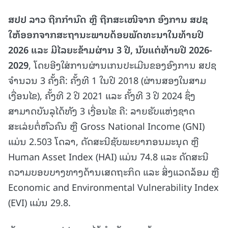
ສປປ ລາວ ຖືກກໍານົດ ຫຼື ຖືກສະເໜີຈາກ ອົງການ ສປຊ
ໃຫ້ອອກຈາກສະຖານະພາບດ້ອຍພັດທະນາໃນທ້າຍປີ
2026 ແລະ ມີໄລຍະຂ້າມຜ່ານ 3 ປີ, ນັບແຕ່ທ້າຍປີ 2026-
2029
, ໂດຍອີງໃສ່ການຜ່ານເກນປະເມີນຂອງອົງການ ສປຊ
ຈໍານວນ 3 ຄັ້ງຄື: ຄັ້ງທີ 1 ໃນປີ 2018 (ຜ່ານສອງໃນສາມ
ເງື່ອນໄຂ), ຄັ້ງທີ 2 ປີ 2021 ແລະ ຄັ້ງທີ 3 ປີ 2024 ຊຶ່ງ
ສາມາດບັນລຸໄດ້ທັງ 3 ເງື່ອນໄຂ ຄື: ລາຍຮັບແຫ່ງຊາດ
ສະເລ່ຍຕໍ່ຫົວຄົນ ຫຼື Gross National Income (GNI)
ແມ່ນ 2.503 ໂດລາ, ດັດສະນີຊັບພະຍາກອນມະນຸດ ຫຼື
Human Asset Index (HAI) ແມ່ນ 74.8 ແລະ ດັດສະນີ
ຄວາມບອບບາງທາງດ້ານເສດຖະກິດ ແລະ ສິ່ງແວດລ້ອມ ຫຼື
Economic and Environmental Vulnerability Index
(EVI) ແມ່ນ 29.8.