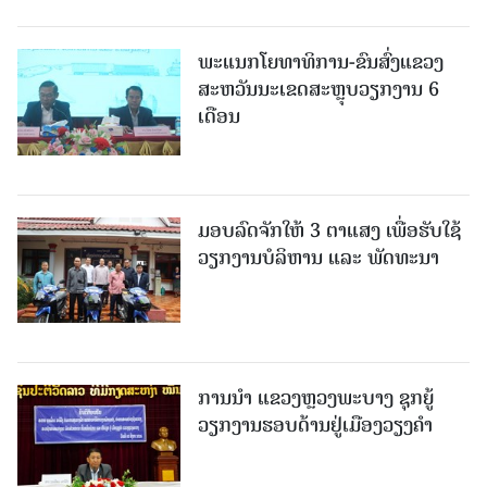
ພະແນກໂຍທາທິການ-ຂົນສົ່ງແຂວງ
ສະຫວັນນະເຂດສະຫຼຸບວຽກງານ 6
ເດືອນ
ມອບລົດຈັກໃຫ້ 3 ຕາແສງ ເພື່ອຮັບໃຊ້
ວຽກງານບໍລິຫານ ແລະ ພັດທະນາ
ການນຳ ແຂວງຫຼວງພະບາງ ຊຸກຍູ້
ວຽກງານຮອບດ້ານຢູ່ເມືອງວຽງຄໍາ