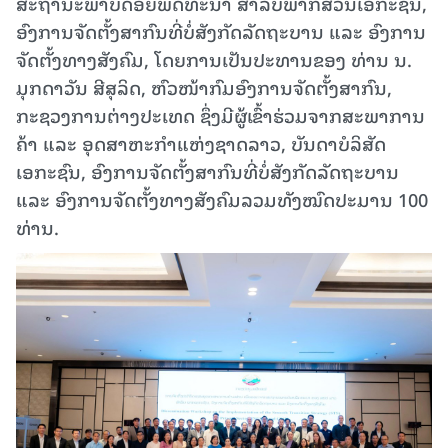
ສະຖານະພາບດ້ອຍພັດທະນາ ສຳລັບພາກສ່ວນເອກະຊົນ,
ອົງການຈັດຕັ້ງສາກົນທີ່ບໍ່ສັງກັດລັດຖະບານ ແລະ ອົງການ
ຈັດຕັ້ງທາງສັງຄົມ, ໂດຍການເປັນປະທານຂອງ ທ່ານ ນ.
ມຸກດາວັນ ສີສຸລິດ, ຫົວໜ້າກົມອົງການຈັດຕັ້ງສາກົນ,
ກະຊວງການຕ່າງປະເທດ ຊຶ່ງມີຜູ້ເຂົ້າຮ່ວມຈາກສະພາການ
ຄ້າ ແລະ ອຸດສາຫະກໍາແຫ່ງຊາດລາວ, ບັນດາບໍລິສັດ
ເອກະຊົນ, ອົງການຈັດຕັ້ງສາກົນທີ່ບໍ່ສັງກັດລັດຖະບານ
ແລະ ອົງການຈັດຕັ້ງທາງສັງຄົມລວມທັງໝົດປະມານ 100
ທ່ານ.