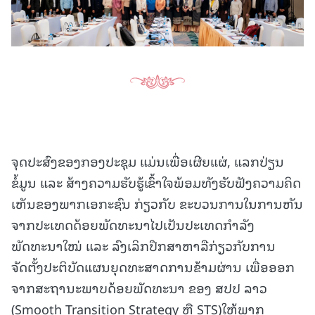
ຈຸດປະສົງຂອງກອງປະຊຸມ ແມ່ນເພື່ອເຜີຍແຜ່, ແລກປ່ຽນ
ຂໍ້ມູນ ແລະ ສ້າງຄວາມຮັບຮູ້ເຂົ້າໃຈພ້ອມທັງຮັບຟັງຄວາມຄິດ
ເຫັນຂອງພາກເອກະຊົນ ກ່ຽວກັບ ຂະບວນການໃນການຫັນ
ຈາກປະເທດດ້ອຍພັດທະນາໄປເປັນປະເທດກໍາລັງ
ພັດທະນາໃໝ່ ແລະ ລົງເລິກປຶກສາຫາລືກ່ຽວກັບການ
ຈັດຕັ້ງປະຕິບັດແຜນຍຸດທະສາດການຂ້າມຜ່ານ ເພື່ອອອກ
ຈາກສະຖານະພາບດ້ອຍພັດທະນາ ຂອງ ສປປ ລາວ
(Smooth Transition Strategy ຫຼື STS)ໃຫ້ພາກ