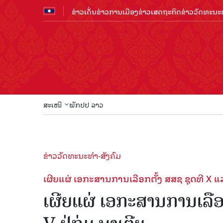
ຂ່າວເດັ່ນ
ຂ່າວການເມືອງ
ຂ່າວເສດຖະກິດ
ຂ່າວວັດທະນະທ
ສະເໜີ
ພັກປປ ລາວ
ຂ່າວວັດທະນະທຳ-ສັງຄົມ
ເຜີຍແຜ່ ເອກະສານການເລືອກຕັ້ງ ສສຊ ຊຸດທີ X ແລະ
ເຜີຍແຜ່ ເອກະສານການເລືອ