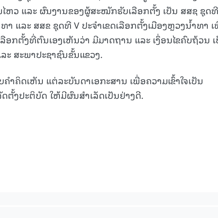
່ອນໄຫວ ແລະ ຜົນງານຂອງຜູ້ສະໝັກຮັບເລືອກຕັ້ງ ເປັນ ສສຊ ຊຸດທ
າທາ ແລະ ສສຂ ຊຸດທີ V ປະຈໍາເຂດເລືອກຕັ້ງເມືອງຫຼວງນໍ້າທາ ເພ
ດເລືອກຕັ້ງທີ່ຕົນເອງເຫັນວ່າ ມີມາດຖານ ແລະ ເງຶ່ອນໄຂຄົບຖ້ວນ ເ
ະ ສະພາປະຊາຊົນຂັ້ນແຂວງ.
ອບຄໍາຄິດເຫັນ ແຕ່ລະບັນດາເອກະສານ ເພື່ອຄວາມເຂົ້າໃຈເປັນ
້ງປະຕິບັດ ໃຫ້ມີຜົນສໍາເລັດເປັນຢ່າງດີ.