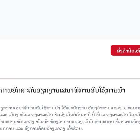
ສົ່ງຄໍາຄິດເຫ
ັດການຍົກລະດັບວຽກງານເສນາທິການຮັບໃຊ້ການນໍາ
ັບວຽກງານເສນາທິການຮັບໃຊ້ການນໍາ ໃຫ້ພະນັກງານ ຫ້ອງວ່າການແຂວງ, ພະແນກ
 ເມືອງ ທົ່ວແຂວງສາລະວັນ ປິດລົງເມື່ອ​ບໍ່​ດົນ​ມາ​ນີ້ ນີ້ ທີ່ ແຂວງສາລະວັນ ໂດຍ​ມ
ກຳມະການພັກແຂວງ ຫົວໜ້າຫ້ອງວ່າການແຂວງ; ມີນັກສຳມະກອນ ທີ່ມາຈາກຫ້ອງ
ກການ ແລະ ອົງການອ້ອມຂ້າງແຂວງ ເຂົ້າຮ່ວມ.