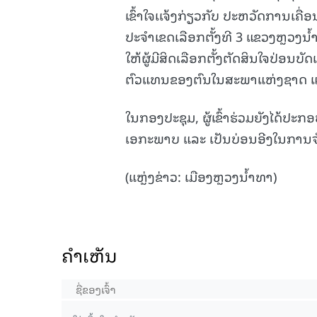
ເຂົ້າໃຈເເຈ້ງກ່ຽວກັບ ປະຫວັດການເຄື
ປະຈໍາເຂດເລືອກຕັ້ງທີ 3 ແຂວງຫຼວງນໍ້
ໃຫ້ຜູ້ມີສິດເລືອກຕັ້ງຕັດສິນໃຈປ່ອນບັ
ຕົວແທນຂອງຕົນໃນສະພາແຫ່ງຊາດ ແລ
ໃນກອງປະຊຸມ, ຜູ້ເຂົ້າຮ່ວມຍັງໄດ້ປະກ
ເອກະພາບ ແລະ ເປັນບ່ອນອີງໃນການຈັດຕັ
(ແຫຼ່ງຂ່າວ: ເມືອງຫຼວງນໍ້າທາ)
ຄໍາເຫັນ