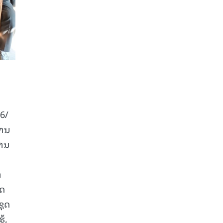
6/
ການ
ສານ
າ
ັດ
ຊຸດ
້,