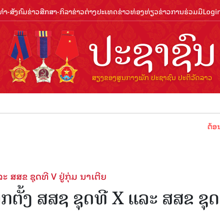
ຳ-ສັງຄົມ
ຂ່າວສືກສາ-ກິລາ
ຂ່າວຕ່າງປະເທດ
ຂ່າວທ່ອງທ່ຽວ
ຂ່າວການຮ່ວມມື
Logi
ຕ້ອນຮັບປີທ່ອງ
 ສສຂ ຊຸດທີ V ຢູ່ກຸ່ມ ນາເຕີຍ
ກຕັ້ງ ສສຊ ຊຸດທີ X ແລະ ສສຂ ຊຸດ