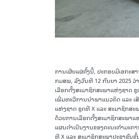
ການເຜີຍແຜ່ຄັ້ງນີ້, ປະກອບມີເອກະ
ກມສພ, ລົງວັນທີ 12 ກັນຍາ 2025 ວ່
ເລືອກຕັ້ງສະມາຊິກສະພາແຫ່ງຊາດ ຊຸ
ເພີ່ມທະວີການນໍາພາແນວຄິດ ແລະ ເສ
ແຫ່ງຊາດ ຊຸດທີ X ແລະ ສະມາຊິກສະ
ດ້ວຍການເລືອກຕັ້ງສະມາຊິກສະພາແຫ່
ແຜນດໍາເນີນງານຂອງຄະນະກຳມະການເລ
ທີ X ແລະ ສະມາຊິກສະພາປະຊາຊົນຂັ້ນແຂວ