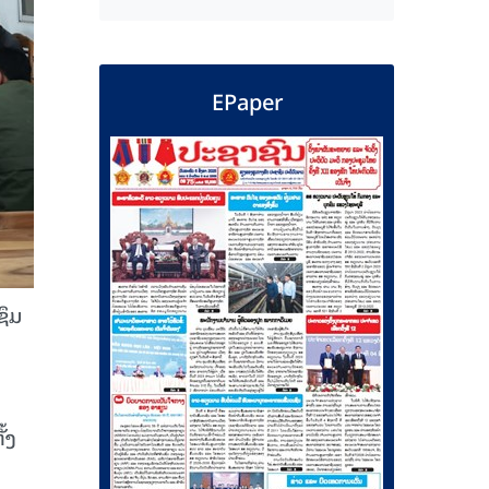
EPaper
ຊຶມ
້
້ງ