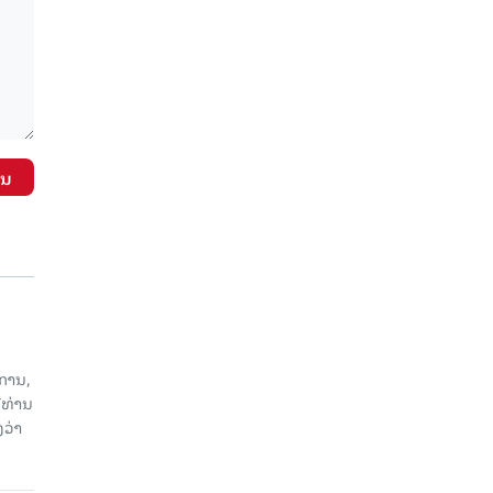
ັນ
ການ,
ີທ່ານ
ວ່າ