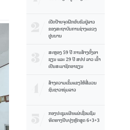
ເປີດປ້າຍຈຸດຝຶກອົບຮົມຢູ່ລາວ
ຂອງສະຖາບັນການຊ່າງແຂວງ
ຢູນນານ
ສະຫຼອງ 59 ປີ ການສ້າງຕັ້ງອາ
ຊຽນ ແລະ 29 ປີ ສປປ ລາວ ເຂົ້າ
ເປັນສະມາຊິກອາຊຽນ
ສ້າງຄວາມເຂັ້ມແຂງໃຫ້ສື່ມວນ
ຊົນຊາວໜຸ່ມລາວ
ກອງປະຊຸມເຜີຍແຜ່ເຊື່ອມຊຶມ
ທິດທາງປັບປຸງຫຼັກສູດ 6+3+3