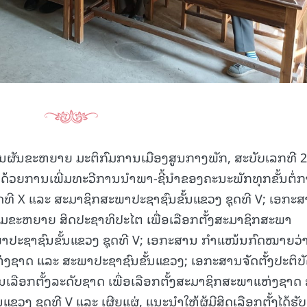
ສານຜັນຂະຫຍາຍ ມະຕິກົມການເມືອງສູນກາງພັກ, ສະບັບເລກທີ 2
າດ້ວຍການເພີ່ມທະວີການນໍາພາ-ຊີ້ນໍາຂອງຄະນະພັກທຸກຂັ້ນຕໍ່
ດທີ X ແລະ ສະມາຊິກສະພາປະຊາຊົນຂັ້ນແຂວງ ຊຸດທີ V; ເອກະ
ີມຂະຫຍາຍ ສິດປະຊາທິປະໄຕ ເພື່ອເລືອກຕັ້ງສະມາຊິກສະພາ
ພາປະຊາຊົນຂັ້ນແຂວງ ຊຸດທີ V; ເອກະສານ ກຳແໜ້ນກົດໝາຍວ່
ງຊາດ ແລະ ສະພາປະຊາຊົນຂັ້ນແຂວງ; ເອກະສານຈັດຕັ້ງປະຕິບ
ືອກຕັ້ງລະດັບຊາດ ເພື່ອເລືອກຕັ້ງສະມາຊິກສະພາແຫ່ງຊາດ 
ງ ຊຸດທີ V ແລະ ເຜີຍແຜ່, ແນະນໍາໃຫ້ຜູ້ມີສິດເລືອກຕັ້ງໄດ້ຮັບຮູ