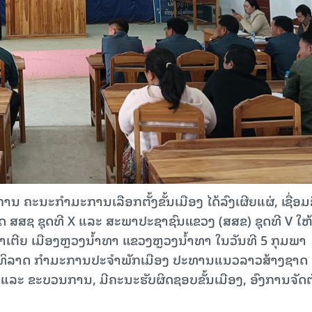
ະນະກໍາມະການເລືອກຕັ້ງຂັ້ນເມືອງ ໄດ້ລົງເຜີຍແຜ່, ເຊື່ອມ
ສສຊ ຊຸດທີ X ແລະ ສະພາປະຊາຊົນແຂວງ (ສສຂ) ຊຸດທີ V ໃຫ
ນາເຕີຍ ເມືອງຫຼວງນໍ້າທາ ແຂວງຫຼວງນໍ້າທາ ໃນວັນທີ 5 ກຸມພາ
ພທິລາດ ກໍາມະການປະຈຳພັກເມືອງ ປະທານແນວລາວສ້າງຊາດ
ລະ ຂະບວນການ, ມີຄະນະຮັບຜິດຊອບຂັ້ນເມືອງ, ອົງການຈັດຕັ