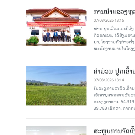
ການນຳແຂວງຫຼວງພ
07/08/2026 13:16
ທ່ານ ບຸນເລື່ອມ ມະນີວ
ດ້ວຍຄະນະ, ໄດ້ຢ້ຽມຢາມ-ເຮ
ມາ, ໂຮງ​ງານ​ດັ່ງ​ກ່າວ
ພະນັກງານພາຍໃນໂຮງງ
ຄໍາມ່ວນ ປູກເຂົ້
07/08/2026 13:14
ໃນລະດູການຜະລິດເຂົ້ານ
ເຮັກຕາ,ຄາດຄະເນຜົນຜະ
ສະບຽງອາຫານ 54,319 ເ
39,783 ເຮັກຕາ, ຄາດຄ
ສະຫຼຸບການຈັດຕ