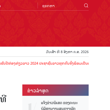
n
ວັນເສົາ ທີ 8 ສິງຫາ ຄ.ສ. 2026
ທ່ຽວລາວ 2024 ປະຊາຊົນລາວທຸກຄົນຈົ່ງພ້ອມເປັນເຈົ້າພາບທີ່ດີ ຕ້ອນຮັບນັກທ
ຂ່າວ​ລ່າ​ສຸດ
ທີ
ແຈ້ງຂ່າວພິເສດ ຂອງຄະນະ
ບໍລິຫານງານສູນກາງພັກ