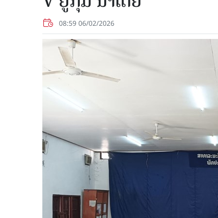
V ຢູ່ກຸ່ມ ນາເຕີຍ
08:59 06/02/2026