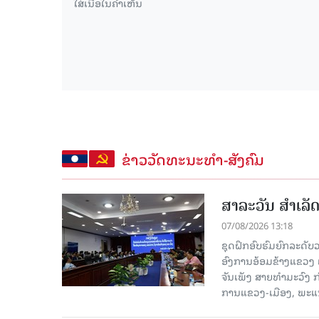
ຂ່າວວັດທະນະທຳ-ສັງຄົມ
ສາລະວັນ ສໍາເລ
07/08/2026 13:18
ຊຸດຝຶກອົບຮົມຍົກລະດ
ອົງການອ້ອມຂ້າງແຂວງ ແລະ
ຈັນເພັງ ສາຍທຳມະວົງ 
ການແຂວງ-ເມືອງ, ພະແນ