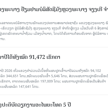
ະບາງ ຢ້ຽມ​ຢາມບໍ​ລິ​ສັດຊີມັງຫຼວງພະບາງ ຈຽງເກີ ຈໍ
ົງ ເລ​ຂາ​ຄະ​ນະ​ບໍ​ລິ​ຫານ​ງານ​ພັກແຂວງປະທານສະພາປະຊາຊົນ ແຂວງຫຼວງພະບາງ 
ັດວຽກ ຢູ່ບໍລິສັດຊີມັງ ຫຼວງພະບາງ ຈຽງເກີ ຈໍາກັດຜູ້ດຽວ ເມື່ອ​ວັນ​ທີ 6 ສິງ​ຫາ​ຜ
ຕັ້ງຢູ່ເຂດພັດທະນານ້ຳຖ້ວມ ເມືອງນໍ້າບາກ, ໂດຍໄດ້ຮັບການຕ້ອນຮັບຈາກ ຜູ້ບໍລິຫານ
ານ.
ານາປີໄດ້ທັງໝົດ 91,472 ເຮັກຕາ
າປີ 2026 ທົ່ວແຂວງຄໍາມ່ວນມີເນື້ອທີ່ແຜນປູກເຂົ້ານາປີລວມທັງໝົດ 94,102
ລິດ 344,651 ໂຕນ,ໝົດແນວພັນເຂົ້າ 5,646 ໂຕນ, ສ່ວນແຜນການປູກພືດເພື່ອເປ
ຮັກຕາ, ຄາດຄະເນຜົນຜະລິດ 197,009 ໂຕນ; ແຜນການປູກພືດເພື່ອເປັນສິນຄ້າ
ະເນຜົນຜະລິດ 147,641 ໂຕນ.
ັ້ງປະຕິບັດວຽກງານອະໄພຍະໂທດ 5 ປີ