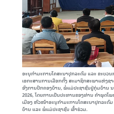
ອະນຸກຳມະການໂຄສະນາປຸກລະດົມ ແລະ ຂະບວນການ ຄ
ເອກະສານການເລືອກຕັ້ງ ສະມາຊິກສະພາແຫ່ງຊາດ 
ອົງການປົກຄອງບ້ານ, ພໍ່ແມ່ປະຊາຊົນຢູ່ກຸ່ມບ້ານ 
2026, ໂດຍການເປັນປະທານຂອງທ່ານ ຄໍາພຸດໂ
ເມືອງ ຫົວໜ້າອະນຸກຳມະການໂຄສະນາປຸກລະດົມ ແ
ບ້ານ ແລະ ພໍ່ແມ່ປະຊາຊົນ ເຂົ້າຮ່ວມ.