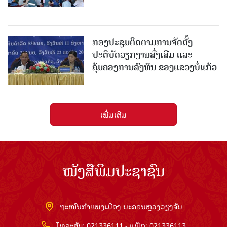
ກອງປະຊຸມຕິດຕາມການຈັດຕັ້ງ
ປະຕິບັດວຽກງານສົ່ງເສີມ ແລະ
ຄຸ້ມຄອງການລົງທຶນ ຂອງແຂວງບໍ່ແກ້ວ
ເພີ່ມເຕີມ
ໜັງສືພິມປະຊາຊົນ
ຖະໜົນກຳແພງເມືອງ ນະຄອນຫຼວງວຽງຈັນ
ໂທລະສັບ: 021336111 - ແຟັກ: 021336113