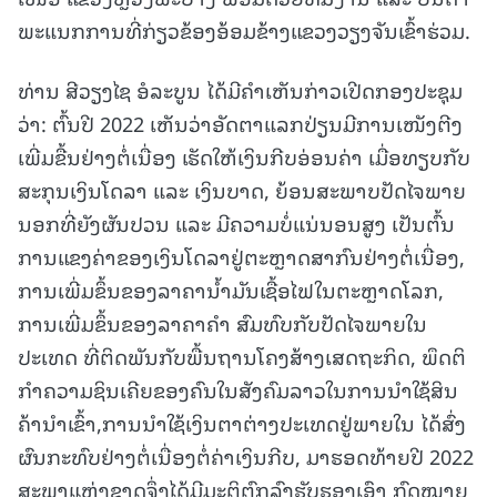
ພະແນກການທີ່ກ່ຽວຂ້ອງອ້ອມຂ້າງແຂວງວຽງຈັນເຂົ້າຮ່ວມ.
ທ່ານ ສີວຽງໄຊ ອໍລະບູນ ໄດ້ມີຄຳເຫັນກ່າວເປີດກອງປະຊຸມ
ວ່າ: ຕົ້ນປີ 2022 ເຫັນວ່າອັດຕາແລກປ່ຽນມີການເໜັງຕີງ
ເພີ່ມຂື້ນຢ່າງຕໍ່ເນື່ອງ ເຮັດໃຫ້ເງິນກີບອ່ອນຄ່າ ເມື່ອທຽບກັບ
ສະກຸນເງິນໂດລາ ແລະ ເງິນບາດ, ຍ້ອນສະພາບປັດໄຈພາຍ
ນອກທີ່ຍັງຜັນປວນ ແລະ ມີຄວາມບໍ່ແນ່ນອນສູງ ເປັນຕົ້ນ
ການແຂງຄ່າຂອງເງິນໂດລາຢູ່ຕະຫຼາດສາກົນຢ່າງຕໍ່ເນື່ອງ,
ການເພີ່ມຂຶ້ນຂອງລາຄານໍ້າມັນເຊື້ອໄຟໃນຕະຫຼາດໂລກ,
ການເພີ່ມຂຶ້ນຂອງລາຄາຄໍາ ສົມທົບກັບປັດໄຈພາຍໃນ
ປະເທດ ທີ່ຕິດພັນກັບພື້ນຖານໂຄງສ້າງເສດຖະກິດ, ພຶດຕິ
ກໍາຄວາມຊິນເຄີຍຂອງຄົນໃນສັງຄົມລາວໃນການນໍາໃຊ້ສິນ
ຄ້ານໍາເຂົ້າ,ການນໍາໃຊ້ເງິນຕາຕ່າງປະເທດຢູ່ພາຍໃນ ໄດ້ສົ່ງ
ຜົນກະທົບຢ່າງຕໍ່ເນື່ອງຕໍ່ຄ່າເງິນກີບ, ມາຮອດທ້າຍປີ 2022
ສະພາແຫ່ງຊາດຈຶ່ງໄດ້ມີມະຕິຕົກລົງຮັບຮອງເອົາ ກົດໝາຍ