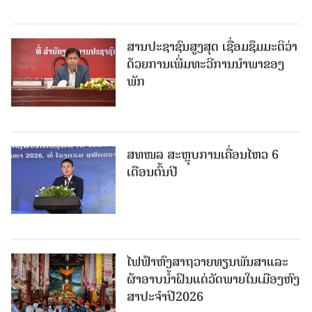
ສານປະຊາຊົນສູງສຸດ ເຊື່ອມຊຶມມະຕິວ່າ
ດ້ວຍການເພີ່ມທະວີການນຳພາຂອງ
ພັກ
ສທໜລ ສະຫຼຸບການເຄື່ອນໄຫວ 6
ເດືອນຕົ້ນປີ
ໄຟຟ້າຫົງສາຖວາຍທຽນພັນສາແລະ
ຜ້າອາບນໍ້າຝົນແດ່ວັດພາຍໃນເມືອງຫົງ
ສາປະຈໍາປີ2026