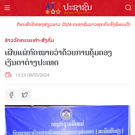
ຕ້ອນຮັບປີທ່ອງທ່ຽວລາວ 2024 ປະຊາຊົນລາວທຸກຄົນຈົ່ງພ້ອມເປັນເຈົ້າພາ
ຂ່າວວັດທະນະທຳ-ສັງຄົມ
ເຜີຍແຜ່ກົດໝາຍວ່າດ້ວຍການຄຸ້ມຄອງ
ເງິນຕາຕ່າງປະເທດ
13:23 08/05/2024