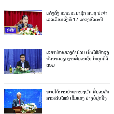
ແຕ່ງຕັ້ງ ຄະນະສະມາຊິກ ສພຊ ປະຈຳ
ເຂດເລືອກຕັ້ງທີ 17 ແຂວງອັດຕະປື
ເລຂາພັກແຂວງຄໍາມ່ວນ ເນັ້ນໃຫ້ຍົກສູງ
ບົດບາດວຽກງານສື່ມວນຊົນ ໃນຍຸກດິຈິ
ຕອນ
ພາຍໃຕ້ການນໍາພາຂອງພັກ ສື່ມວນຊົນ
ລາວເຕີບໃຫຍ່ ເຂັ້ມແຂງ ຢ່າງບໍ່ຢຸດຢັ້ງ