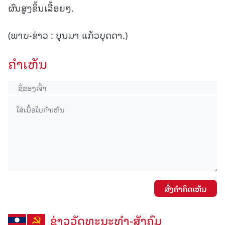
ຜົນສູງຂຶ້ນເລື້ອຍໆ.
(ພາບ-ຂ່າວ : ບຸນມາ ແກ້ວບຸດດາ.)
ຄໍາເຫັນ
ສົ່ງຄໍາຄິດເຫັນ
ຂ່າວວັດທະນະທຳ-ສັງຄົມ