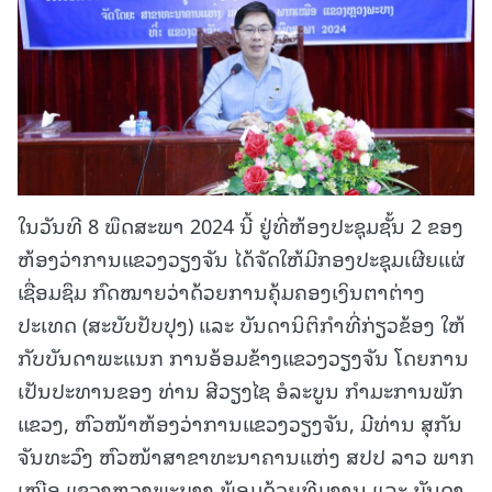
ໃນວັນທີ 8 ພຶດສະພາ 2024 ນີ້ ຢູ່ທີ່ຫ້ອງປະຊຸມຊັ້ນ 2 ຂອງ
ຫ້ອງວ່າການແຂວງວຽງຈັນ ໄດ້ຈັດໃຫ້ມີກອງປະຊຸມເຜີຍແຜ່
ເຊື່ອມຊຶມ ກົດໝາຍວ່າດ້ວຍການຄຸ້ມຄອງເງິນຕາຕ່າງ
ປະເທດ (ສະບັບປັບປຸງ) ແລະ ບັນດານິຕິກຳທີ່ກ່ຽວຂ້ອງ ໃຫ້
ກັບບັນດາພະແນກ ການອ້ອມຂ້າງແຂວງວຽງຈັນ ໂດຍການ
ເປັນປະທານຂອງ ທ່ານ ສີວຽງໄຊ ອໍລະບູນ ກຳມະການພັກ
ແຂວງ, ຫົວໜ້າຫ້ອງວ່າການແຂວງວຽງຈັນ, ມີທ່ານ ສຸກັນ
ຈັນທະວົງ ຫົວໜ້າສາຂາທະນາຄານແຫ່ງ ສປປ ລາວ ພາກ
ເໜືອ ແຂວງຫຼວງພະບາງ ພ້ອມດ້ວຍທີມງານ ແລະ ບັນດາ