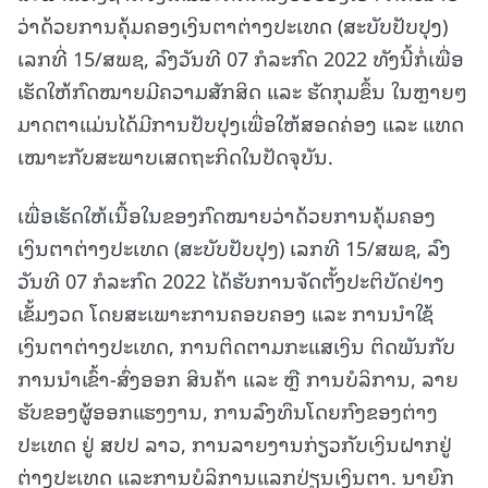
ວ່າດ້ວຍການຄຸ້ມຄອງເງິນຕາຕ່າງປະເທດ (ສະບັບປັບປຸງ)
ເລກທີ່ 15/ສພຊ, ລົງວັນທີ 07 ກໍລະກົດ 2022 ທັງນີ້ກໍ່ເພື່ອ
ເຮັດໃຫ້ກົດໝາຍມີຄວາມສັກສິດ ແລະ ຮັດກຸມຂຶ້ນ ໃນຫຼາຍໆ
ມາດຕາແມ່ນໄດ້ມີການປັບປຸງເພື່ອໃຫ້ສອດຄ່ອງ ແລະ ແທດ
ເໝາະກັບສະພາບເສດຖະກິດໃນປັດຈຸບັນ.
ເພື່ອເຮັດໃຫ້ເນື້ອໃນຂອງກົດໝາຍວ່າດ້ວຍການຄຸ້ມຄອງ
ເງິນຕາຕ່າງປະເທດ (ສະບັບປັບປຸງ) ເລກທີ 15/ສພຊ, ລົງ
ວັນທີ 07 ກໍລະກົດ 2022 ໄດ້ຮັບການຈັດຕັ້ງປະຕິບັດຢ່າງ
ເຂັ້ມງວດ ໂດຍສະເພາະການຄອບຄອງ ແລະ ການນໍາໃຊ້
ເງິນຕາຕ່າງປະເທດ, ການຕິດຕາມກະແສເງິນ ຕິດພັນກັບ
ການນຳເຂົ້າ-ສົ່ງອອກ ສິນຄ້າ ແລະ ຫຼື ການບໍລິການ, ລາຍ
ຮັບຂອງຜູ້ອອກແຮງງານ, ການລົງທຶນໂດຍກົງຂອງຕ່າງ
ປະເທດ ຢູ່ ສປປ ລາວ, ການລາຍງານກ່ຽວກັບເງິນຝາກຢູ່
ຕ່າງປະເທດ ແລະການບໍລິການແລກປ່ຽນເງິນຕາ. ນາຍົກ