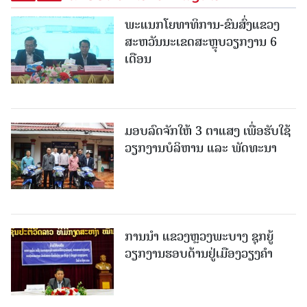
ພະແນກໂຍທາທິການ-ຂົນສົ່ງແຂວງ
ສະຫວັນນະເຂດສະຫຼຸບວຽກງານ 6
ເດືອນ
ມອບລົດຈັກໃຫ້ 3 ຕາແສງ ເພື່ອຮັບໃຊ້
ວຽກງານບໍລິຫານ ແລະ ພັດທະນາ
ການນຳ ແຂວງຫຼວງພະບາງ ຊຸກຍູ້
ວຽກງານຮອບດ້ານຢູ່ເມືອງວຽງຄໍາ