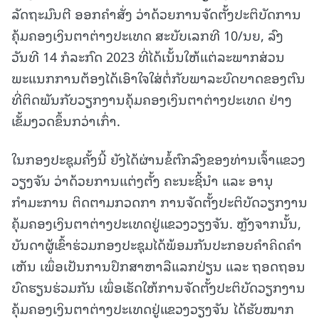
ລັດຖະມົນຕີ ອອກຄຳສັ່ງ ວ່າດ້ວຍການຈັດຕັ້ງປະຕິບັດການ
ຄຸ້ມຄອງເງິນຕາຕ່າງປະເທດ ສະບັບເລກທີ 10/ນຍ, ລົງ
ວັນທີ 14 ກໍລະກົດ 2023 ທີ່ໄດ້ເນັ້ນໃຫ້ແຕ່ລະພາກສ່ວນ
ພະແນກການຕ້ອງໄດ້ເອົາໃຈໃສ່ຕໍ່ກັບພາລະບົດບາດຂອງຕົນ
ທີ່ຕິດພັນກັບວຽກງານຄຸ້ມຄອງເງິນຕາຕ່າງປະເທດ ຢ່າງ
ເຂັ້ມງວດຂຶ້ນກວ່າເກົ່າ.
ໃນກອງປະຊຸມຄັ້ງນີ້ ຍັງໄດ້ຜ່ານຂໍ້ຕົກລົງຂອງທ່ານເຈົ້າແຂວງ
ວຽງຈັນ ວ່າດ້ວຍການແຕ່ງຕັ້ງ ຄະນະຊີ້ນຳ ແລະ ອານຸ
ກຳມະການ ຕິດຕາມກວດກາ ການຈັດຕັ້ງປະຕິບັດວຽກງານ
ຄຸ້ມຄອງເງິນຕາຕ່າງປະເທດຢູ່ແຂວງວຽງຈັນ. ຫຼັງຈາກນັ້ນ,
ບັນດາຜູ້ເຂົ້າຮ່ວມກອງປະຊຸມໄດ້ພ້ອມກັນປະກອບຄຳຄິດຄຳ
ເຫັນ ເພຶ່ອເປັນການປຶກສາຫາລືແລກປ່ຽນ ແລະ ຖອດຖອນ
ບົດຮຽນຮ່ວມກັນ ເພຶ່ອເຮັດໃຫ້ການຈັດຕັ້ງປະຕິບັດວຽກງານ
ຄຸ້ມຄອງເງິນຕາຕ່າງປະເທດຢູ່ແຂວງວຽງຈັນ ໄດ້ຮັບໝາກ