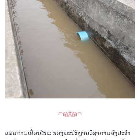
ແຜນການເຄື່ອນໄຫວ ຂອງພະນັກງານວິຊາການລົງປະຈໍາ