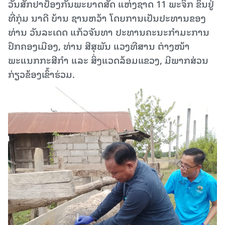
ວັນສັກຢາປ້ອງກັນພະຍາດສັດ ແຫ່ງຊາດ 11 ພະຈິກ ຂຶ້ນຢູ່
ທີ່ກຸ່ມ ນາດີ ບ້ານ ຊານຫວ້າ ໂດຍການເປັນປະທານຂອງ
ທ່ານ ວັນລະເດດ ແກ້ວຈັນທາ ປະທານຄະນະກຳມະການ
ປົກຄອງເມືອງ, ທ່ານ ສີສຸພັນ ແວງທີສານ ຕ່າງໜ້າ
ພະແນກກະສີກຳ ແລະ ສິ່ງແວດລ້ອມແຂວງ, ມີພາກສ່ວນ
ກ່ຽວຂ້ອງເຂົ້າຮ່ວມ.