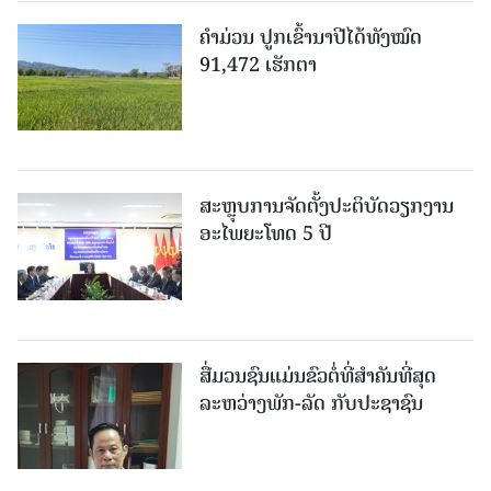
ຄໍາມ່ວນ ປູກເຂົ້ານາປີໄດ້ທັງໝົດ
91,472 ເຮັກຕາ
ສະຫຼຸບການຈັດຕັ້ງປະຕິບັດວຽກງານ
ອະໄພຍະໂທດ 5 ປີ
ສື່ມວນຊົນແມ່ນຂົວຕໍ່ທີ່ສໍາຄັນທີ່ສຸດ
ລະຫວ່າງພັກ-ລັດ ກັບປະຊາຊົນ