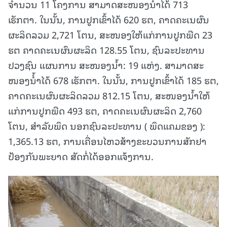
ຈໍານວນ 11 ໂຄງການ ສາມາດສະໜອງນໍ້ຳໄດ້ 713
ເຮັກຕາ. ໃນນັ້ນ, ການປູກເຂົ້າໄດ້ 620 ຮຕ, ຄາດຄະເນຜົນ
ຜະລິດລວມ 2,721 ໂຕນ, ສະໜອງໃຫ້ແກ່ການປູກພືດ 23
ຮຕ ຄາດຄະເນຜົນຜະລິດ 128.55 ໂຕນ, ຊົນລະປະທານ
ປວງຊົນ ແຜນການ ສະໜອງນ້ຳ: 19 ແຫ່ງ. ສາມາດສະ
ໜອງນໍ້ຳໄດ້ 678 ເຮັກຕາ. ໃນນັ້ນ, ການປູກເຂົ້າໄດ້ 185 ຮຕ,
ຄາດຄະເນຜົນຜະລິດລວມ 812.15 ໂຕນ, ສະໜອງນໍ້າໃຫ້
ແກ່ການປູກພືດ 493 ຮຕ, ຄາດຄະເນຜົນຜະລິດ 2,760
ໂຕນ, ສໍາລັບພຶດ ນອກຊົນລະປະທານ ( ພຶດແຄມຂອງ ):
1,365.13 ຮຕ, ການເຄື່ອນໄຫວສ້າງຂະບວນການສັກຢາ
ປ້ອງກັນພະຍາດ ສັດກໍ່ໄດ້ອອກແຈ້ງການ.