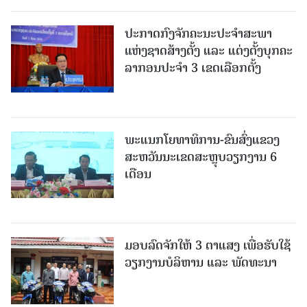
ປະກາດກົງຈັກຄະນະປະຈໍາສະພາ
ແຫ່ງຊາດສ້າງຕັ້ງ ແລະ ແຕ່ງຕັ້ງບຸກຄະ
ລາກອນປະຈໍາ 3 ເຂດເລືອກຕັ້ງ
ພະແນກໂຍທາທິການ-ຂົນສົ່ງແຂວງ
ສະຫວັນນະເຂດສະຫຼຸບວຽກງານ 6
ເດືອນ
ມອບລົດຈັກໃຫ້ 3 ຕາແສງ ເພື່ອຮັບໃຊ້
ວຽກງານບໍລິຫານ ແລະ ພັດທະນາ