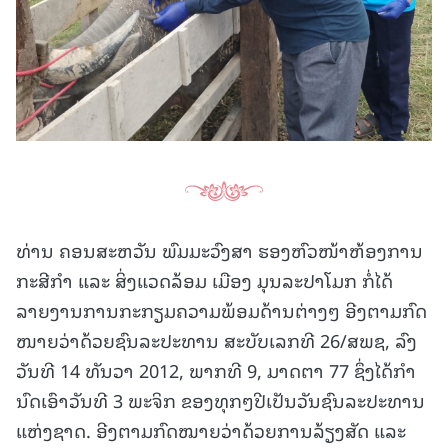
ທ່ານ ຄອນສະຫວັນ ພົມມະວົງສາ ຮອງຫົວໜ້າຫ້ອງການ
ກະສີກຳ ແລະ ສິ່ງແວດລ້ອມ ເມືອງ ມຸນລະປາໂມກ ກໍ່ໄດ້
ລາຍງານການກະກຽມຄວາມພ້ອມດ້ານຕ່າງໆ ອີງຕາມກົດ
ໜາຍວ່າດ້ວຍຊົນລະປະທານ ສະບັບເລກທີ 26/ສພຊ, ລົງ
ວັນທີ 14 ທັນວາ 2012, ພາກທີ 9, ມາດຕາ 77 ຊຶ່ງໄດ້ກໍາ
ນົດເອົາວັນທີ 3 ພະຈິກ ຂອງທຸກໆປີເປັນວັນຊົນລະປະທານ
ແຫ່ງຊາດ. ອີງຕາມກົດໝາຍວ່າດ້ວຍການລ້ຽງສັດ ແລະ