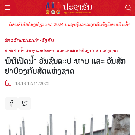
້ອນຮັບປີທ່ອງທ່ຽວລາວ 2024 ປະຊາຊົນລາວທຸກຄົນຈົ່ງພ້ອມເປັນເຈົ້າພາບທີ່ດີ
ຂ່າວວັດທະນະທຳ-ສັງຄົມ
ພິທີເປີດນໍ້າ ວັນຊົນລະປະທານ ແລະ ວັນສັກຢາປ້ອງກັນສັດແຫ່ງຊາດ
ພິທີເປີດນໍ້າ ວັນຊົນລະປະທານ ແລະ ວັນສັກ
ຢາປ້ອງກັນສັດແຫ່ງຊາດ
13:13 12/11/2025