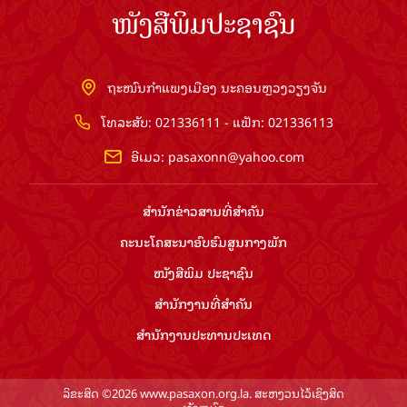
ໜັງສືພິມປະຊາຊົນ
ຖະໜົນກຳແພງເມືອງ ນະຄອນຫຼວງວຽງຈັນ
ໂທລະສັບ: 021336111 - ແຟັກ: 021336113
ອີເມວ:
pasaxonn@yahoo.com
ສຳ​ນັກ​ຂ່າວ​ສານ​ທີ່​ສຳ​ຄັນ​
ຄະນະໂຄສະນາອົບຮົມ​ສູນ​ກາງ​ພັກ
ໜັງສືພິມ ປະ​ຊາ​ຊົນ
ສຳ​ນັກ​ງານ​ທີ່​ສຳ​ຄັນ
ສຳ​ນັກ​ງານ​ປະ​ທານ​ປະ​ເທດ
ລິຂະສິດ ©2026 www.pasaxon.org.la. ສະຫງວນໄວ້ເຊິງສິດ