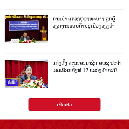
ການນຳ ແຂວງຫຼວງພະບາງ ຊຸກຍູ້
ວຽກງານຮອບດ້ານຢູ່ເມືອງວຽງຄໍາ
ແຕ່ງຕັ້ງ ຄະນະສະມາຊິກ ສພຊ ປະຈຳ
ເຂດເລືອກຕັ້ງທີ 17 ແຂວງອັດຕະປື
ເພີ່ມເຕີມ