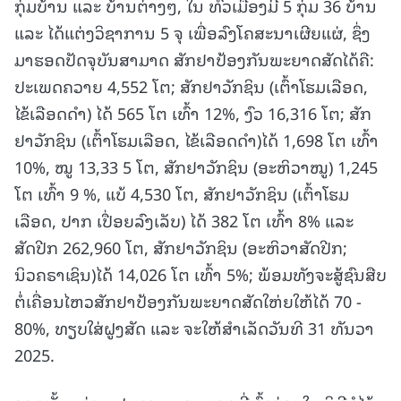
ກຸ່ມບ້ານ ແລະ ບ້ານຕ່າງໆ, ໃນ ທົ່ວເມືອງມີ 5 ກຸ່ມ 36 ບ້ານ
ແລະ ໄດ້ແຕ່ງວິຊາການ 5 ຈຸ ເພື່ອລົງໂຄສະນາເຜີຍແຜ່, ຊຶ່ງ
ມາຮອດປັດຈຸບັນສາມາດ ສັກຢາປ້ອງກັນພະຍາດສັດໄດ້ຄື:
ປະເພດຄວາຍ 4,552 ໂຕ; ສັກຢາວັກຊິນ (ເຕົ້າໂຮມເລືອດ,
ໄຂ້ເລືອດດໍາ) ໄດ້ 565 ໂຕ ເທົ້າ 12%, ງົວ 16,316 ໂຕ; ສັກ
ຢາວັກຊິນ (ເຕົ້າໂຮມເລືອດ, ໄຂ້ເລືອດດໍາ)ໄດ້ 1,698 ໂຕ ເທົ້າ
10%, ໝູ 13,33 5 ໂຕ, ສັກຢາວັກຊິນ (ອະຫິວາໝູ) 1,245
ໂຕ ເທົ້າ 9 %, ແບ້ 4,530 ໂຕ, ສັກຢາວັກຊິນ (ເຕົ້າໂຮມ
ເລືອດ, ປາກ ເປື່ອຍລົງເລັບ) ໄດ້ 382 ໂຕ ເທົ້າ 8% ແລະ
ສັດປີກ 262,960 ໂຕ, ສັກຢາວັກຊິນ (ອະຫິວາສັດປີກ;
ນິວຄຣາເຊິນ)ໄດ້ 14,026 ໂຕ ເທົ້າ 5%; ພ້ອມທັງຈະສູ້ຊົນສືບ
ຕໍ່ເຄື່ອນໄຫວສັກຢາປ້ອງກັນພະຍາດສັດໃຫ່ຍໃຫ້ໄດ້ 70 -
80%, ທຽບໃສ່ຝູງສັດ ແລະ ຈະໃຫ້ສໍາເລັດວັນທີ 31 ທັນວາ
2025.