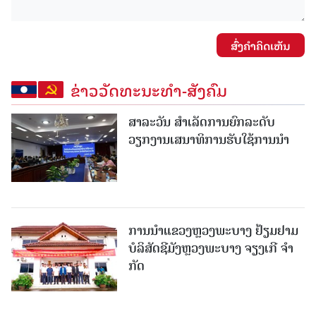
ສົ່ງຄໍາຄິດເຫັນ
ຂ່າວວັດທະນະທຳ-ສັງຄົມ
ສາລະວັນ ສໍາເລັດການຍົກລະດັບ
ວຽກງານເສນາທິການຮັບໃຊ້ການນໍາ
ການນຳແຂວງຫຼວງພະບາງ ຢ້ຽມ​ຢາມ
ບໍ​ລິ​ສັດຊີມັງຫຼວງພະບາງ ຈຽງເກີ ຈໍາ
ກັດ