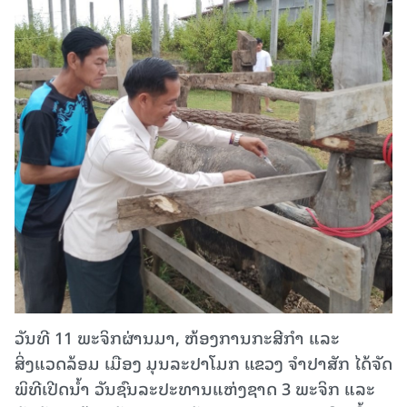
ວັນທີ 11 ພະຈິກຜ່ານມາ, ຫ້ອງການກະສີກຳ ແລະ
ສິ່ງແວດລ້ອມ ເມືອງ ມຸນລະປາໂມກ ແຂວງ ຈຳປາສັກ ໄດ້ຈັດ
ພິທີເປີດນໍ້າ ວັນຊົນລະປະທານແຫ່ງຊາດ 3 ພະຈິກ ແລະ