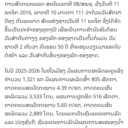
ການສັດຕະວະແພດ ສະບັບເລກທີ 08/ສພຊ, ລົງວັນທີ 11
ພະຈິກ 2016, ພາກທີ 10 ມາດຕາ 111 ວ່າດ້ວຍວັນສັກຢາ
ປ້ອງ ກັນພະຍາດ ສັດແຫ່ງຊາດວັນທີ 11 ພະຈິກ ຊຶ່ງໄດ້ຈັດ
ຂຶ້ນເປັນປະຈໍາຂອງທຸກໆປີ ເພື່ອເປັນການຂໍ່ານັບຮັບຕ້ອນ
ວັນສຳຄັນຕ່າງໆ ຂອງພັກ-ຂອງຊາດເປັນຕົ້ນກໍ່ແມ່ນ ວັນ
ຊາດທີ 2 ທັນວາ ຄົບຮອບ 50 ປີ ທີ່ຈະໜຸນວຽນມາຮອດໃນ
ຕໍ່ໜ້າ ແລະ ວັນສໍາຄັນອື່ນໆຂອງພັກ-ຂອງຊາດ.
ໃນປີ 2025-2026 ໃນທົ່ວເມືອງ ມີແຜນການຜະລິດລະດູແລ້ງ
ຈຳນວນ 1,321 ຮຕ ມີແຜນການຜະລິດເຂົ້າ 805 ເຮັກຕາ,
ຄາດຄະເນສະມັດຕະພາບ 4.39 ຕ/ຮຕ, ຄາດຄະເນຜົນ
ຜະລິດລວມ 3,533 ໂຕນ, ແຜນການປູກພືດ 516 ເຮັກຕາ,
ຄາດຄະເນສະມັດຕະພາບ 5.60 ຕ/ຮຕ, ຄາດຄະເນຜົນ
ຜະລິດລວມ 2,889 ໂຕນ, ໂດຍແຍກເປັນຊົນລະປະທານລັດ
ແລະ ປວງຊົນຄື: ຊົນລະປະທານລັດມີແຜນການສະໜອງນ້ຳ