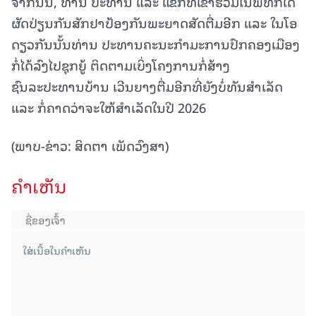
ຈາກນັ້ນ, ທ່ານ ປະທານ ແລະ ແຂກທີ່ເຂົ້າຮ່ວມໃນພິທີກໍໄດ້
ຜັດປ່ຽນກັນສັກຢາປ້ອງກັນພະຍາດສັດຕື່ມອີກ ແລະ ໃນໂອ
ດຽວກັນນັ້ນທ່ານ ປະທານຄະນະກຳມະການປົກຄອງເມືອງ
ກໍ່ໄດ້ລົງໄປຊຸກຍູ້ ຕິດຕາມເບິ່ງໂຄງການກໍ່ສ້າງ
ຊົນລະປະທານບ້ານ ເວີນຍາງຕື່ມອີກທີ່ຍັງບໍ່ທັນສຳເລັດ
ແລະ ກໍ່ຄາດວ່າຈະໃຫ້ສຳເລັດໃນປີ 2026
(ພາບ-ຂ່າວ: ສິດຕາ ເພັດວົງສາ)
ຄໍາເຫັນ