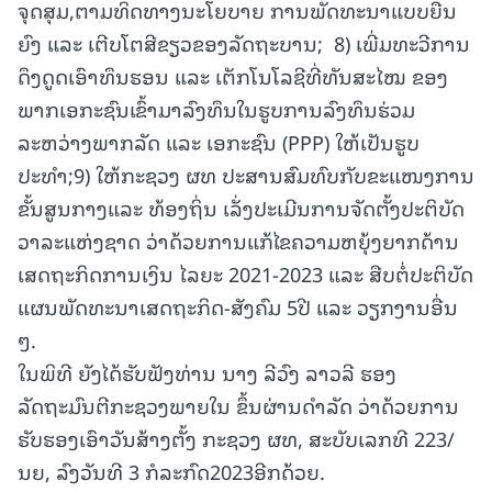
ຈຸດສຸມ,ຕາມທິດທາງນະໂຍບາຍ ການພັດທະນາແບບຍືນ
ຍົງ ແລະ ເຕີບໂຕສີຂຽວຂອງລັດຖະບານ; 8) ເພີ່ມທະວີການ
ດຶງດູດເອົາທຶນຮອນ ແລະ ເຕັກໂນໂລຊີທີ່ທັນສະໄໝ ຂອງ
ພາກເອກະຊົນເຂົ້າມາລົງທຶນໃນຮູບການລົງທຶນຮ່ວມ
ລະຫວ່າງພາກລັດ ແລະ ເອກະຊົນ (PPP) ໃຫ້ເປັນຮູບ
ປະທຳ;9) ໃຫ້ກະຊວງ ຜທ ປະສານສົມທົບກັບຂະແໜງການ
ຂັ້ນສູນກາງແລະ ທ້ອງຖິ່ນ ເລັ່ງປະເມີນການຈັດຕັ້ງປະຕິບັດ
ວາລະແຫ່ງຊາດ ວ່າດ້ວຍການແກ້ໄຂຄວາມຫຍຸ້ງຍາກດ້ານ
ເສດຖະກິດການເງິນ ໄລຍະ 2021-2023 ແລະ ສືບຕໍ່ປະຕິບັດ
ແຜນພັດທະນາເສດຖະກິດ-ສັງຄົມ 5ປີ ແລະ ວຽກງານອື່ນ
ໆ.
ໃນພິທີ ຍັງໄດ້ຮັບຟັງທ່ານ ນາງ ລີວົງ ລາວລີ ຮອງ
ລັດຖະມົນຕີກະຊວງພາຍໃນ ຂຶ້ນຜ່ານດໍາລັດ ວ່າດ້ວຍການ
ຮັບຮອງເອົາວັນສ້າງຕັ້ງ ກະຊວງ ຜທ, ສະບັບເລກທີ 223/
ນຍ, ລົງວັນທີ 3 ກໍລະກົດ2023ອີກດ້ວຍ.