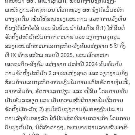
ຄະນະນໍາ ຜທ, ສະມາຊິກພັກ, ພະນັກງານຫຼັກແຫຼ່ງ-
ພະນັກງານລັດຖະກອນ ທົ່ວກະຊວງ ຜທ ຊຶ່ງໄດ້ເນັ້ນໜັກ
ບາງຈຸດຕື່ມ ເພື່ອໃຫ້ຂະແໜງແຜນການ ແລະ ການລົງທຶນ
ຕ້ອງໄດ້ເອົາໃຈໃສ່ ແລະ ຮີບຮ້ອນນໍາໄປແກ້ໄຂ ຄື:1) ໃຫ້ສືບຕໍ່
ຈັດຕັ້ງປະຕິບັດບັນດາຄາດໝາຍ ແລະ ວຽກງານຈຸດສຸມ
ຂອງແຜນພັດທະນາເສດຖະກິດ-ສັງຄົມແຫ່ງຊາດ 5 ປີ ຄັ້ງ
ທີ IX ທ້າຍສະໄໝ ຮອດປີ 2025, ແຜນພັດທະນາ
ເສດຖະກິດ-ສັງຄົມ ແຫ່ງຊາດ ປະຈຳປີ 2024 ສົມທົບກັບ
ການຈັດຕັ້ງປະຕິບັດ 2 ວາລະແຫ່ງຊາດ ແລະ ວຽກງານເຄັ່ງ
ຮ້ອນດ້ານເສດຖະກິດ-ການເງິນໃນການແກ້ໄຂອັດຕາເງິນເຟີ້,
ລາຄາສິນຄ້າ, ອັດຕາແລກປ່ຽນ ແລະ ໜີ້ສິນ ໂດຍການຫັນ
ເປັນອັນລະອຽດ ແລະ ເປັນຄວາມຮັບຜິດຊອບໃນທົ່ວການ
ຈັດຕັ້ງພັກ-ລັດ; 2) ສຸມໃສ່ປັບປຸງການຄຸ້ມຄອງງົບປະມານ
ການລົງທຶນຂອງລັດ ໃຫ້ມີປະສິດທິພາບກວ່າເກົ່າ ໂດຍການ
ປັບປຸງກົນໄກ, ນິຕິກຳຕ່າງໆ, ຂະຫຍາຍຖານລາຍຮັບພາສີ-