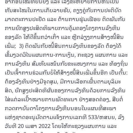
ອາກອນໃໝ່ທີ່ຍືນຍົງ ແລະ ເລັ່ງຂະຫຍາຍການຫັນເປັນ
ທັນສະໄໝໃນການເກັບລາຍຮັບ, ຄຽງຄູ່ກັບການປະຕິບັດ
ມາດຕະການປະຢັດ ແລະ ຕ້ານການຟຸ່ມເຟືອຍ ຕິດພັນກັບ
ການຍົກສູງປະສິດທິພາບການຄຸ້ມຄອງໂຄງການລົງທຶນ
ຂອງລັດ ໃຫ້ດີຂຶ້ນກວ່າເກົ່າ ແລະ ຫຼີກລ່ຽງການສ້າງໜີ້ສິນ
ເພີ່ມ; 3) ຕິດພັນກັບໜີ້ສິນການລົງທຶນຂອງລັດ ຕ້ອງໄດ້
ເຂັ້ມງວດວິໄນແຜນການ-ການເງິນ, ກະຊວງ ແຜນການ ແລະ
ການລົງທຶນ ສົມທົບແໜ້ນກັບຂະແໜງການ ແລະ ທ້ອງຖິ່ນ
ເປັນເຈົ້າການຮ່ວມກັນບໍ່ໃຫ້ສ້າງໜີ້ສິນເພີ່ມຂຶ້ນອີກ ເປັນຕົ້ນ:
ຕ້ອງລົງທຶນຢ່າງມີຈຸດສຸມ, ມີການເລືອກເຟັ້ນຕາມບຸລິມະ
ສິດ, ຍົກສູງປະສິດທິຜົນຂອງການລົງທຶນດ້ວຍການລົງທຶນ
ໃສ່ແຕ່ລະເປົ້າໝາຍການພັດທະນາ ຢ່າງສອດຄ່ອງ, ສືບຕໍ່
ກວດກາບັນດາໂຄງການລົງທຶນນອນໃນແຜນທີ່ສະພາ
ແຫ່ງຊາດອະນຸມັດຕາມແຈ້ງການເລກທີ 533/ຫສນຍ, ລົງ
ວັນທີ 20 ເມສາ 2022 ໂດຍໃຫ້ກະຊວງແຜນການ ແລະ