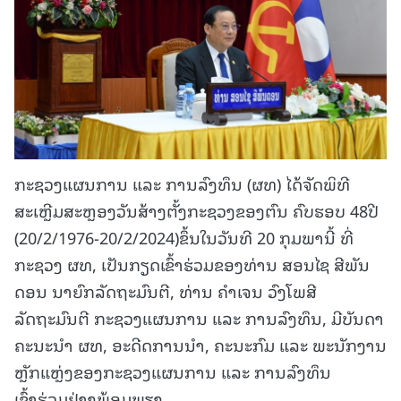
ກະຊວງແຜນການ ແລະ ການລົງທຶນ (ຜທ) ໄດ້ຈັດພິທີ
ສະເຫຼີມສະຫຼອງວັນສ້າງຕັ້ງກະຊວງຂອງຕົນ ຄົບຮອບ 48ປີ
(20/2/1976-20/2/2024)ຂຶ້ນໃນວັນທີ 20 ກຸມພານີ້ ທີ່
ກະຊວງ ຜທ, ເປັນກຽດເຂົ້າຮ່ວມຂອງທ່ານ ສອນໄຊ ສີພັນ
ດອນ ນາຍົກລັດຖະມົນຕີ, ທ່ານ ຄໍາເຈນ ວົງໂພສີ
ລັດຖະມົນຕີ ກະຊວງແຜນການ ແລະ ການລົງທຶນ, ມີບັນດາ
ຄະນະນໍາ ຜທ, ອະດີດການນໍາ, ຄະນະກົມ ແລະ ພະນັກງານ
ຫຼັກແຫຼ່ງຂອງກະຊວງແຜນການ ແລະ ການລົງທຶນ
ເຂົ້າຮ່ວມຢ່າງພ້ອມພຽງ.