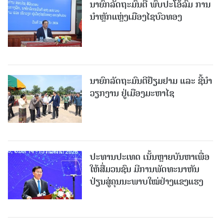
ນາຍົກລັດຖະມົນຕີ ພົບປະໂອ້ລົມ ການ
ນຳຫຼັກແຫຼ່ງເມືອງໄຊບົວທອງ
ນາຍົກລັດຖະມົນຕີຢ້ຽມຢາມ ແລະ ຊີ້ນຳ
ວຽກງານ ຢູ່ເມືອງມະຫາໄຊ
ປະທານປະເທດ ເນັ້ນຫຼາຍບັນຫາເພື່ອ
ໃຫ້ສື່ມວນຊົນ ມີການພັດທະນາຫັນ
ປ່ຽນສູ່ຄຸນນະພາບໃໝ່ຢ່າງແຂງແຮງ