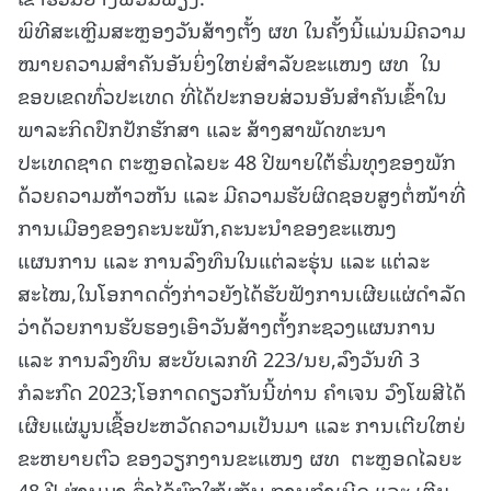
ພິທີສະເຫຼີມສະຫຼອງວັນສ້າງຕັ້ງ ຜທ ໃນຄັ້ງນີ້ແມ່ນມີຄວາມ
ໝາຍຄວາມສຳຄັນອັນຍິ່ງໃຫຍ່ສຳລັບຂະແໜງ ຜທ ໃນ
ຂອບເຂດທົ່ວປະເທດ ທີ່ໄດ້ປະກອບສ່ວນອັນສໍາຄັນເຂົ້າໃນ
ພາລະກິດປົກປັກຮັກສາ ແລະ ສ້າງສາພັດທະນາ
ປະເທດຊາດ ຕະຫຼອດໄລຍະ 48 ປີພາຍໃຕ້ຮົ່ມທຸງຂອງພັກ
ດ້ວຍຄວາມຫ້າວຫັນ ແລະ ມີຄວາມຮັບຜິດຊອບສູງຕໍ່ໜ້າທີ່
ການເມືອງຂອງຄະນະພັກ,ຄະນະນໍາຂອງຂະແໜງ
ແຜນການ ແລະ ການລົງທຶນໃນແຕ່ລະຮຸ່ນ ແລະ ແຕ່ລະ
ສະໄໝ,ໃນໂອກາດດັ່ງກ່າວຍັງໄດ້ຮັບຟັງການເຜີຍແຜ່ດຳລັດ
ວ່າດ້ວຍການຮັບຮອງເອົາວັນສ້າງຕັ້ງກະຊວງແຜນການ
ແລະ ການລົງທຶນ ສະບັບເລກທີ 223/ນຍ,ລົງວັນທີ 3
ກໍລະກົດ 2023;ໂອກາດດຽວກັນນີ້ທ່ານ ຄໍາເຈນ ວົງໂພສີໄດ້
ເຜີຍແຜ່ມູນເຊື້ອປະຫວັດຄວາມເປັນມາ ແລະ ການເຕີບໃຫຍ່
ຂະຫຍາຍຕົວ ຂອງວຽກງານຂະແໜງ ຜທ ຕະຫຼອດໄລຍະ
48 ປີ ຜ່ານມາ ຊຶ່ງໄດ້ຍົກໃຫ້ເຫັນ ການກຳເນີດ ແລະ ເຕີບ