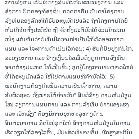
ການລົງທຶນ ເປັນໃຈກາງສົມທົບກັບຂະແໜງການ ແລະ
ອົງການປົກຄອງທ້ອງຖິ່ນ ກວດກາຄືນ ບັນດາໂຄງການ
ລົງທຶນຂອງລັດທີ່ໄດ້ຮັບອະນຸມັດໄປແລ້ວ ຖ້າໂຄງການໃດບໍ່
ທັນໄດ້ຈັດຕັ້ງປະຕິບັດ ຫຼື ຈັດຕັ້ງປະຕິບັດໄດ້ສ່ວນໃດສ່ວນ
ໜຶ່ງ ແຕ່ເຫັນວ່າບໍ່ທັນມີຄວາມຈຳເປັນໃຫ້ຕັດອອກຈາກ
ແຜນ ແລະ ໂຈະການດໍາເນີນໄວ້ກ່ອນ; 4) ສືບຕໍ່ປັບປຸງກົນໄກ,
ລະບຽບການ ແລະ ສ້າງເງື່ອນໄຂເພື່ອດຶງດູດການລົງທຶນ
ຈາກຕ່າງປະເທດ ໃຫ້ເພີ່ມຂຶ້ນ; ຊຸກຍູ້ໂຄງການຂະໜາດໃຫຍ່
ທີ່ໄດ້ອະນຸມັດແລ້ວ ໃຫ້ໄປຕາມແຜນທີ່ກຳນົດໄວ້; 5)
ພະນັກງານຕ້ອງໄດ້ເພີ່ມຄວາມເປັນເຈົ້າການ, ຄວາມ
ຮັບຜິດຊອບ ດັ່ງພາຍໃຕ້ຄໍາຂວັນ” ສືບຕໍ່ສ້າງ ການຫັນປ່ຽນ
ໃໝ່ ວຽກງານແຜນການ ແລະ ການລົງທຶນ ຢ່າງແຂງແຮງ
ແລະ ເລິກເຊິ່ງ” ຕ້ອງມີການບຸກທະລຸທາງດ້ານ
ຈິນຕະນາການ ຄິດໃໝ່ລຸກໃໝ່ ສ້າງການຫັນປ່ຽນໃນການ
ເຮັດວຽກໃຫ້ວ່ອງໄວຂຶ້ນ, ມີປະສິດທິພາບຂຶ້ນ, ຍົກສູງສະຕິໃນ