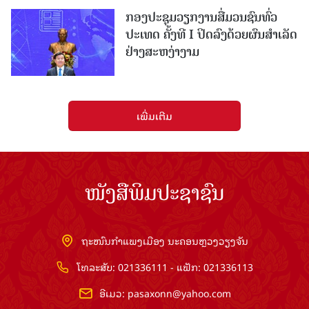
ກອງປະຊຸມວຽກງານສື່ມວນຊົນທົ່ວ
ປະເທດ ຄັ້ງທີ I ປິດລົງດ້ວຍຜົນສໍາເລັດ
ຢ່າງສະຫງ່າງາມ
ເພີ່ມເຕີມ
ໜັງສືພິມປະຊາຊົນ
ຖະໜົນກຳແພງເມືອງ ນະຄອນຫຼວງວຽງຈັນ
ໂທລະສັບ: 021336111 - ແຟັກ: 021336113
ອີເມວ:
pasaxonn@yahoo.com