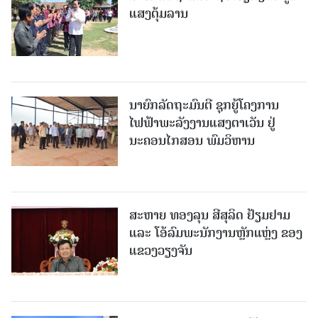
ແສງຕຸ້ມລານ
ນາຍົກລັດຖະມົນຕີ ຊຸກຍູ້ໂຄງການ
ໄຟຟ້າພະລັງງານແສງຕາເວັນ ຢູ່
ນະຄອນໄກສອນ ພົມວິຫານ
ສະຫາຍ ທອງລຸນ ສີສຸລິດ ຢ້ຽມຢາມ
ແລະ ໂອ້ລົມພະນັກງານຫຼັກແຫຼ່ງ ຂອງ
ແຂວງວຽງຈັນ