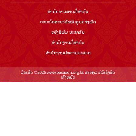
ສຳ​ນັກ​ຂ່າວ​ສານ​ທີ່​ສຳ​ຄັນ​
ຄະນະໂຄສະນາອົບຮົມ​ສູນ​ກາງ​ພັກ
ໜັງສືພິມ ປະ​ຊາ​ຊົນ
ສຳ​ນັກ​ງານ​ທີ່​ສຳ​ຄັນ
ສຳ​ນັກ​ງານ​ປະ​ທານ​ປະ​ເທດ
ລິຂະສິດ ©2026 www.pasaxon.org.la. ສະຫງວນໄວ້ເຊິງສິດ
ທັງຫມົດ