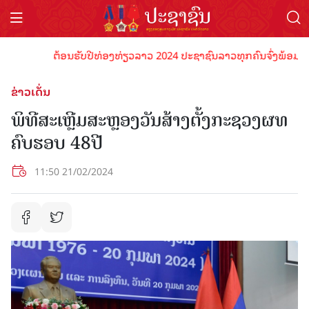
ຕ້ອນຮັບປີທ່ອງທ່ຽວລາວ 2024 ປະຊາຊົນລາວທຸກຄົນຈົ່ງພ້ອມເປັນເຈົ
ຂ່າວເດັ່ນ
ພິທີສະເຫຼີມສະຫຼອງວັນສ້າງຕັ້ງກະຊວງຜທ
ຄົບຮອບ 48ປີ
11:50 21/02/2024