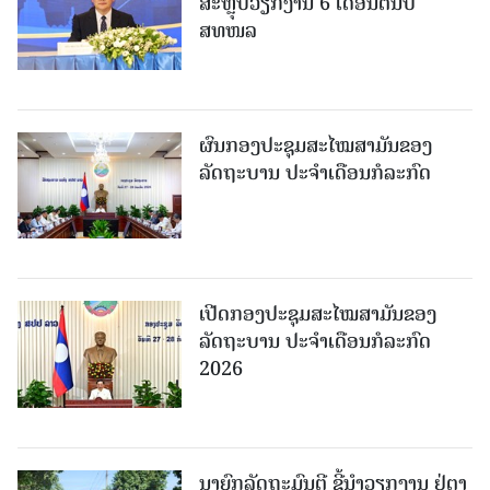
ສະຫຼຸບວຽກງານ 6 ເດືອນຕົ້ນປີ
ສທໜລ
ຜົນກອງປະຊຸມສະໄໝສາມັນຂອງ
ລັດຖະບານ ປະຈຳເດືອນກໍລະກົດ
ເປີດກອງປະຊຸມສະໄໝສາມັນຂອງ
ລັດຖະບານ ປະຈໍາເດືອນກໍລະກົດ
2026
ນາຍົກລັດຖະມົນຕີ ຊີ້ນຳວຽກງານ ຢູ່ຕາ