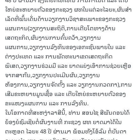
ໃຫຍ່ຂະຫຍາຍຕົວຂອງກະຊວງ ຜທໃນແຕ່ລະໄລຍະ,ຜົນສໍາ
ເລັດທີ່ພົ້ນເດັ່ນດ້ານວຽກງານວິຊາສະເພາະຂອງກະຊວງ
ແຜນການ(ວຽກງານສະຖິຕິ,ການເຕີບໂຕທາງດ້ານ
ເສດຖະກິດ,ຜົນງານການຄົ້ນຄວ້າ,ວຽກງານ
ແຜນການ,ວຽກງານລົງທຶນຂອງເອກະຊົນພາຍໃນ ແລະ
ຕ່າງປະເທດ ແລະ ການພັດທະນາເຂດເສດຖະກິດ
ພິເສດ,ວຽກງານຮ່ວມມື ແລະ ຍາດແຍ່ງເອົາການຊ່ວຍເຫຼືອ
ຈາກສາກົນ,ວຽກງານປະເມີນຜົນ,ວຽກງານ
ຫ້ອງການ,ວຽກງານຈັດຕັ້ງ ແລະ ວຽກງານກວດກາ),ການ
ເສີມຂະຫຍາຍມູນເຊື້ອ ແລະ ເຕີບໃຫຍ່ຂະຫຍາຍຕົວຂອງ
ຂະແໜງແຜນການ ແລະ ການລົງທຶນ.
ໃນໂອກາດທີ່ສະຫງ່າລາສີນີ້, ທ່ານ ສອນໄຊ ສີພັນດອນໄດ້
ຍ້ອງຍໍຊົມເຊີຍຕໍ່ຜົນງານທີ່ ກະຊວງ ຜທ ຍາດມາໄດ້ໃນ
ຕະຫຼອດ ໄລຍະ 48 ປີ ຜ່ານມາ ພ້ອມທັງໂອ້ລົມ ຕໍ່ບັນດາ