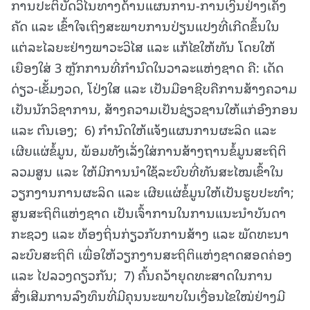
ການປະຕິບັດວິໄນທາງດ້ານແຜນການ-ການເງິນຢ່າງເຄັ່ງ
ຄັດ ແລະ ເຂົ້າໃຈເຖິງສະພາບການປ່ຽນແປງທີ່ເກີດຂຶ້ນໃນ
ແຕ່ລະໄລຍະຢ່າງພາວະວິໄສ ແລະ ແກ້ໄຂໃຫ້ທັນ ໂດຍໃຫ້
ເຍືອງໃສ່ 3 ຫຼັກການທີ່ກຳນົດໃນວາລະແຫ່ງຊາດ ຄື: ເດັດ
ດ່ຽວ-ເຂັ້ມງວດ, ໂປ່ງໃສ ແລະ ເປັນມືອາຊີບຄືການສ້າງຄວາມ
ເປັນນັກວິຊາການ, ສ້າງຄວາມເປັນຊ່ຽວຊານໃຫ້ແກ່ອົງກອນ
ແລະ ຕົນເອງ; 6) ກຳນົດໃຫ້ແຈ້ງແຜນການຜະລິດ ແລະ
ເຜີຍແຜ່ຂໍ້ມູນ, ພ້ອມທັງເລັ່ງໃສ່ການສ້າງຖານຂໍ້ມູນສະຖິຕິ
ລວມສູນ ແລະ ໃຫ້ມີການນໍາໃຊ້ລະບົບທີ່ທັນສະໄໝເຂົ້າໃນ
ວຽກງານການຜະລິດ ແລະ ເຜີຍແຜ່ຂໍ້ມູນໃຫ້ເປັນຮູບປະທຳ;
ສູນສະຖິຕິແຫ່ງຊາດ ເປັນເຈົ້າການໃນການແນະນໍາບັນດາ
ກະຊວງ ແລະ ທ້ອງຖິ່ນກ່ຽວກັບການສ້າງ ແລະ ພັດທະນາ
ລະບົບສະຖິຕິ ເພື່ອໃຫ້ວຽກງານສະຖິຕິແຫ່ງຊາດສອດຄ່ອງ
ແລະ ໄປລວງດຽວກັນ; 7) ຄົ້ນຄວ້າຍຸດທະສາດໃນການ
ສົ່ງເສີມການລົງທຶນທີ່ມີຄຸນນະພາບໃນເງື່ອນໄຂໃໝ່ຢ່າງມີ