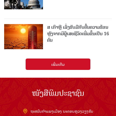
ສ ເກົາຫຼີ ເລັ່ງຮັບມືກັບຄື້ນຄວາມຮ້ອນ
ຫຼັງຈາກມີຜູ້ເສຍຊີວິດເພີ່ມຂຶ້ນເປັນ 16
ຄົນ
ເພີ່ມເຕີມ
ໜັງສືພິມປະຊາຊົນ
ຖະໜົນກຳແພງເມືອງ ນະຄອນຫຼວງວຽງຈັນ