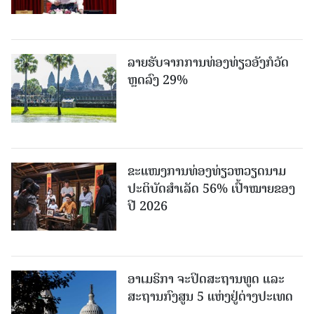
ລາຍຮັບຈາກການທ່ອງທ່ຽວອັງກໍວັດ
ຫຼດລົງ 29%
ຂະ​ແໜງ​ການ​ທ່ອງ​ທ່ຽວຫວຽດນາມ ​
ປະ​ຕິ​ບັດ​ສຳ​ເລັດ 56% ເປົ້າ​ໝາຍຂອງ
ປີ 2026
ອາເມຣິກາ ຈະປິດສະຖານທູດ ແ​ລະ
ສະຖານກົງສູນ 5 ແຫ່ງ​ຢູ່​ຕ່າງ​ປະ​ເທດ