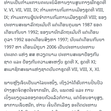
ທ່ານເປັນກຳມະການຄະນະບໍລິຫານງານສູນກາງພັກຊຸດທີ
V, VI, VII, VIII, IX; ກຳມະການກົມການເມືອງຊຸດທີ VIII,
IX; ກຳມະການຜູ້ປະຈຳການກົມການເມືອງຊຸດທີ VIII; ຮອງ
ປະທານສະພາລັດຖະມົນຕີ ແຕ່ເດືອນກຸມພາ 1987 ຮອດ
ເດືອນກັນຍາ 1992; ຮອງນາຍົກລັດຖະມົນຕີ ແຕ່ເດືອນ
ຕຸລາ 1992 ຮອດເດືອນສິງຫາ 1997; ນັບແຕ່ເດືອນກັນຍາ
1997 ຫາ ເດືອນມິຖຸນາ 2006 ເປັນປະທານປະທານ
ປະເທດ ແຫ່ງ ສສ ຫວຽດນາມ ປະທານສະພາປ້ອງກັນ
ຊາດ ແລະ ປ້ອງກັນຄວາມສະຫງົບ ຊຸດທີ X, ຊຸດທີ XI;
ສະມາຊິກສະພາແຫ່ງຊາດບັນດາຊຸດທີ VII, VIII, X, XI.
ພາຍຫຼັງເຈັບເປັນມາໄລຍະໜຶ່ງ, ເຖິງວ່າໄດ້ຮັບການປິ່ນປົວ
ຢ່າງສຸດຈິດສຸດໃຈຈາກພັກ, ລັດ, ແພດໝໍ ແລະ ການ
ເບິ່ງແຍງດູແລຂອງຄອບຄົວແລ້ວກໍຕາມ, ແຕ່ຍ້ອນອາຍຸສູງ,
ອາການເຈັບໜັກ, ທ່ານ ເຈິ່ນດຶກເລືອງ ອະດີດປະທານ