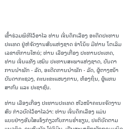
ເຂົ້າຮ່ວມພິທີໄວ້ອາໄລ ທ່ານ ເຈິ່ນດຶກເລືອງ ອະດີດປະທານ
ປະເທດ ຢູ່ຫໍຈັດງານສົບແຫ່ງຊາດ ຮ່າໂນ້ຍ ມີທ່ານ ໂຕເລິມ
ເລຂາທິການໃຫຍ່; ທ່ານ ເລືອງເກື່ອງ ປະທານປະເທດ,
ທ່ານ ເຈິ່ນແທັງ ເໝິນ ປະທານສະພາແຫ່ງຊາດ, ບັນດາ
ການນຳພັກ - ລັດ, ອະດີດການນຳພັກ - ລັດ, ຜູ້ຕາງໜ້າ
ບັນດາກະຊວງ, ຄະນະຂະແໜງການ, ທ້ອງຖິ່ນ, ຜູ້ແທນ
ສາກົນ ແລະ ປະຊາຊົນ.
ທ່ານ ເລືອງເກື່ອງ ປະທານປະເທດ ຫົວໜ້າຄະນະຈັດງານ
ສົບ ກ່າວບົດໄວ້ອາໄລວ່າ: ທ່ານ ເຈິ່ນດຶກເລືອງ ແມ່ນ
ແບບຢ່າງອັນໃສແຈ້ງກ່ຽວກັບການຮ່ຳຮຽນ, ປະຕິບັດຕາມ
ແນວຄິດ, ຄຸນສົມບັດ ໂຮ່ຈິມິນ, ເປັນສະມາຊິກພັກກອມມູນິດ