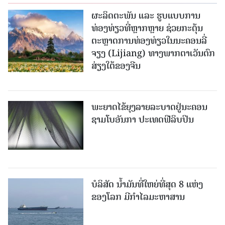
ຜະລິດຕະພັນ ແລະ ຮູບແບບການ
ທ່ອງທ່ຽວທີ່ຫຼາກຫຼາຍ ຊ່ວຍກະຕຸ້ນ
ຕະຫຼາດການທ່ອງທ່ຽວໃນນະຄອນລີ່
ຈຽງ (Lijiang) ທາງພາກຕາເວັນຕົກ
ສ່ຽງໃຕ້ຂອງຈີນ
ພະຍາດໄຂ້ຍຸງລາຍລະບາດຢູ່ນະຄອນ
ຊາມໂບ​ອັນກາ ປະເທດຟີລິບປິນ
ບໍລິສັດ ນ້ຳມັນທີ່ໃຫຍ່ທີ່ສຸດ 8 ແຫ່ງ
ຂອງໂລກ ມີກຳໄລມະຫາສານ