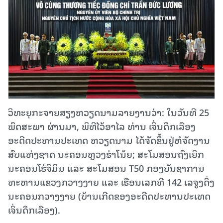
ວິທະຍຸກະຈາຍສຽງຫວຽດນາມລາຍງານວ່າ: ໃນວັນທີ 25
ພຶດສະພາ ຜ່ານມາ, ພິທີໄວ້ອາໄລ ທ່ານ ເຈິ່ນດຶກເລືອງ
ອະດີດປະທານປະເທດ ຫວຽດນາມ ໄດ້ຈັດຂຶ້ນຢູ່ຫໍຈັດງານ
ສົບແຫ່ງຊາດ ນະຄອນຫຼວງຮ່າໂນ້ຍ; ສະໂມສອນຖົງເຍິກ
ນະຄອນໂຮ່ຈິມິນ ແລະ ສະໂມສອນ T50 ກອງບັນຊາການ
ທະຫານແຂວງກວາງງາຍ ແລະ ເຮືອນເລກທີ 142 ເລຈູງດິ່ງ
ນະຄອນກວາງງາຍ (ບ້ານເກີດຂອງອະດີດປະທານປະເທດ
ເຈິ່ນດຶກເລືອງ).