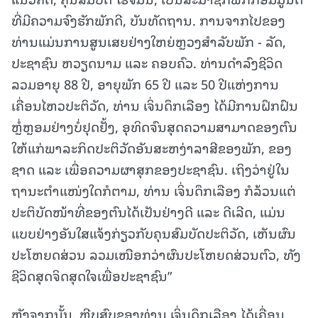
ທີ່ມີຄວາມຈົງຮັກພັກດີ, ບັນທັດຖານ. ການຈາກໄປຂອງ
ທ່ານແມ່ນການສູນເສຍຢ່າງໃຫຍ່ຫຼວງສຳລັບພັກ - ລັດ,
ປະຊາຊົນ ຫວຽດນາມ ແລະ ຄອບຄົວ. ທ່ານດຳລົງຊີວິດ
ລວມອາຍຸ 88 ປີ, ອາຍຸພັກ 65 ປີ ແລະ 50 ປີແຫ່ງການ
ເຄື່ອນໄຫວປະຕິວັດ, ທ່ານ ເຈິ່ນດຶກເລືອງ ໄດ້ມີການຝຶກຝົນ
ຫຼໍ່ຫຼອມຢ່າງບໍ່ຢຸດຢັ້ງ, ອຸທິດຈົນສຸດຄວາມສາມາດຂອງຕົນ
ໃຫ້ແກ່ພາລະກິດປະຕິວັດອັນສະຫງ່າລາສີຂອງພັກ, ຂອງ
ຊາດ ແລະ ເພື່ອຄວາມຜາສຸກຂອງປະຊາຊົນ. ເຖິງວ່າຢູ່ໃນ
ຖານະຕຳແໜ່ງໃດກໍຕາມ, ທ່ານ ເຈິ່ນດຶກເລືອງ ກໍລ້ວນແຕ່
ປະຕິບັດໜ້າທີ່ຂອງຕົນໄດ້ເປັນຢ່າງດີ ແລະ ດີເລີດ, ແມ່ນ
ແບບຢ່າງອັນໃສແຈ້ງກ່ຽວກັບຄຸນສົມບັດປະຕິວັດ, ເຫັນຜົນ
ປະໂຫຍດສ່ວນ ລວມເໜືອກວ່າຜົນປະໂຫຍດສ່ວນຕົວ, ທັງ
ຊີວິດສຸດຈິດສຸດໃຈເພື່ອປະຊາຊົນ”
ຫຼັງຈາກນັ້ນ, ຫີບສົບຂອງທ່ານ ເຈິ່ນດຶກເລືອງ ໄດ້ເຄື່ອນ