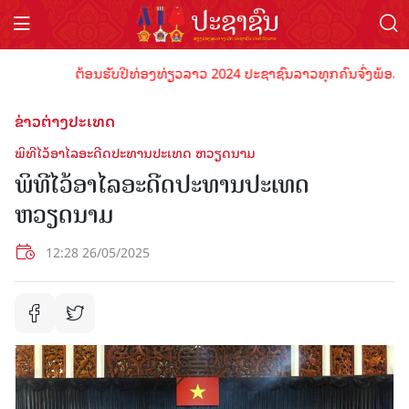
ຕ້ອນຮັບປີທ່ອງທ່ຽວລາວ 2024 ປະຊາຊົນລາວທຸກຄົນຈົ່ງພ້ອມເປັນເຈົ
ຂ່າວຕ່າງປະເທດ
ພິທີໄວ້ອາໄລອະດີດປະທານປະເທດ ຫວຽດນາມ
ພິທີໄວ້ອາໄລອະດີດປະທານປະເທດ
ຫວຽດນາມ
12:28 26/05/2025