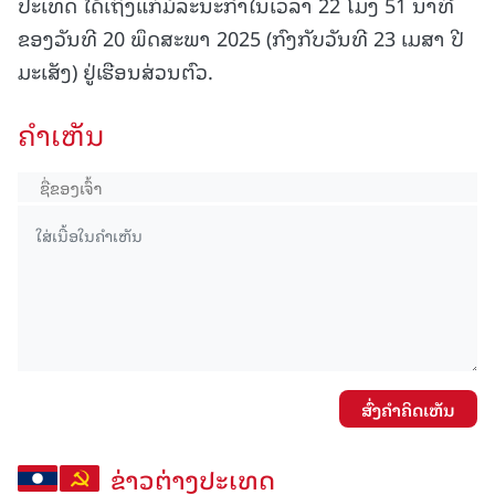
ປະເທດ ໄດ້ເຖິງແກ່ມໍລະນະກຳໃນເວລາ 22 ໂມງ 51 ນາທີ
ຂອງວັນທີ 20 ພຶດສະພາ 2025 (ກົງກັບວັນທີ 23 ເມສາ ປີ
ມະເສັງ) ຢູ່ເຮືອນສ່ວນຕົວ.
ຄໍາເຫັນ
ສົ່ງຄໍາຄິດເຫັນ
ຂ່າວຕ່າງປະເທດ