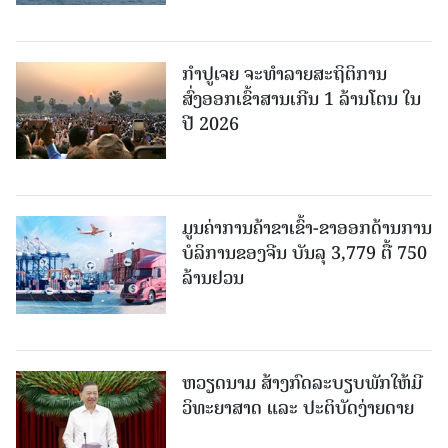
ກຳປູເຈຍ ຈະທຳລາຍສະຖິຕິການ
ສົ່ງອອກເຂົ້າສານເກີນ 1 ລ້ານໂຕນ ໃນ
ປີ 2026
ມູນຄ່າການຄ້າຂາເຂົ້າ-ຂາອອກດ້ານການ
ບໍລິການຂອງຈີນ ບັນລຸ 3,779 ຕື້ 750
ລ້ານຢວນ
ຫວຽດນາມ ສ້າງກົດລະບຽບພັກໃຫ້ມີ
ວິທະຍາສາດ ແລະ ປະຕິບັດງ່າຍດາຍ