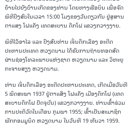
ຍ້າຍໄປຍັງບ້ານເກີດຂອງທ່ານ ໂດຍທາງເຮືອບິນ ເພື່ອຈັດ
ພິທີປົງສົບໃນເວລາ 15:00 ໂມງຂອງວັນດຽວກັນ ຢູ່ສຸສານ
ຕາແສງ ໂຝແຄັງ ເທດສະບານ ດຶກໂຝ ແຂວງກວາງງາຍ.
ພິທີໄວ້ອາໄລ ແລະ ປົງສົບທ່ານ ເຈິ່ນດຶກເລືອງ ອະດີດ
ປະທານປະເທດ ຫວຽດນາມ ໄດ້ຮັບການຖ່າຍທອດສົດ
ຜ່ານຊ່ອງໂທລະພາບແຫ່ງຊາດ ຫວຽດນາມ ແລະ ວິທະຍຸ
ກະຈາຍສຽງ ຫວຽດນາມ.
ທ່ານ ເຈິ່ນດຶກເລືອງ ອະດີດປະທານປະເທດ, ເກີດເມື່ອວັນທີ
5 ພຶດສະພາ 1937 ຢູ່ຕາແສັງ ໂຝແຄັງ ເມືອງດຶກໂຝ (ເທດ
ສະບານດຶກໂຝ ປັດຈຸບັນ) ແຂວງກວາງງາຍ. ທ່ານເຂົ້າຮ່ວມ
ການປະຕິວັດໃນເດືອນ ກຸມພາ 1955; ເຂົ້າເປັນສະມາຊິກ
ພັກກອມມູນິດ ຫວຽດນາມ ໃນວັນທີ 19 ທັນວາ 1959.