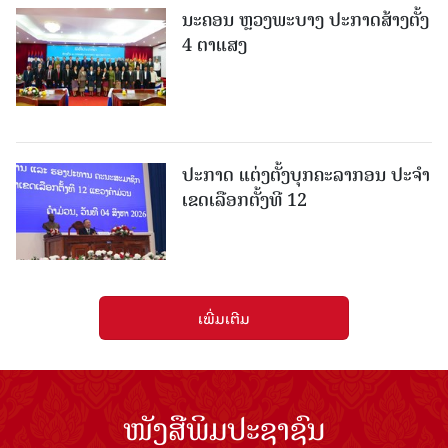
ນະຄອນ ຫຼວງພະບາງ ປະ​ກາດ​ສ້າງ​ຕັ້ງ
4 ຕາແສງ
ປະກາດ ແຕ່ງຕັ້ງບຸກຄະລາກອນ ປະຈໍາ
ເຂດເລືອກຕັ້ງທີ 12
ເພີ່ມເຕີມ
ໜັງສືພິມປະຊາຊົນ