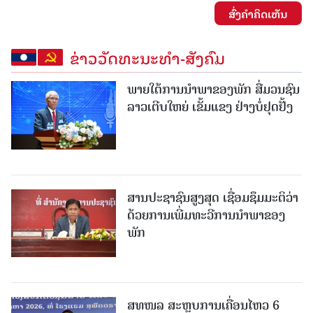
ສົ່ງຄໍາຄິດເຫັນ
ຂ່າວວັດທະນະທຳ-ສັງຄົມ
ພາຍໃຕ້ການນໍາພາຂອງພັກ ສື່ມວນຊົນ
ລາວເຕີບໃຫຍ່ ເຂັ້ມແຂງ ຢ່າງບໍ່ຢຸດຢັ້ງ
ສານປະຊາຊົນສູງສຸດ ເຊື່ອມຊຶມມະຕິວ່າ
ດ້ວຍການເພີ່ມທະວີການນຳພາຂອງ
ພັກ
ສທໜລ ສະຫຼຸບການເຄື່ອນໄຫວ 6