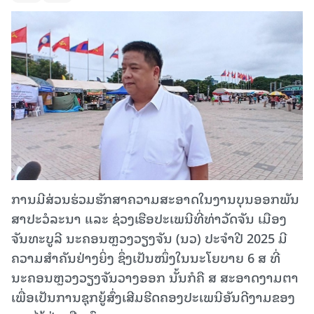
ການມີສ່ວນຮ່ວມຮັກສາຄວາມສະອາດໃນງານບຸນອອກພັນ
ສາປະວໍລະນາ ແລະ ຊ່ວງເຮືອປະເພນີທີ່ທ່າວັດຈັນ ເມືອງ
ຈັນທະບູລີ ນະຄອນຫຼວງວຽງຈັນ (ນວ) ປະຈໍາປີ 2025 ມີ
ຄວາມສຳຄັນຢ່າງຍິ່ງ ຊຶ່ງເປັນໜຶ່ງໃນນະໂຍບາຍ 6 ສ ທີ່
ນະຄອນຫຼວງວຽງຈັນວາງອອກ ນັ້ນກໍຄື ສ ສະອາດງາມຕາ
ເພື່ອເປັນການຊຸກຍູ້ສົ່ງເສີມຮີດຄອງປະເພນີອັນດີງາມຂອງ