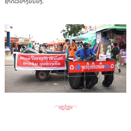
ຊາດໄວ້ຢ່າງຍືນຍົງ.