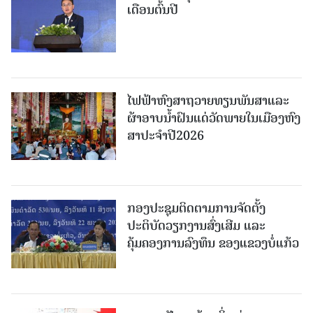
ເດືອນຕົ້ນປີ
ໄຟຟ້າຫົງສາຖວາຍທຽນພັນສາແລະ
ຜ້າອາບນໍ້າຝົນແດ່ວັດພາຍໃນເມືອງຫົງ
ສາປະຈໍາປີ2026
ກອງປະຊຸມຕິດຕາມການຈັດຕັ້ງ
ປະຕິບັດວຽກງານສົ່ງເສີມ ແລະ
ຄຸ້ມຄອງການລົງທຶນ ຂອງແຂວງບໍ່ແກ້ວ