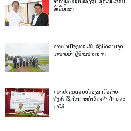
ຈາກພູມປັນຍາທ້ອງຖິ່ນ ສູ່ສະຫະກອນ
ທີ່ເຂັ້ມແຂງ
ການນໍາເມືອງທຸລະຄົມ ລົງຕິດຕາມຈຸດ
ລະບາຍນໍ້າ ຢູ່ບ້ານປາກຫາງ
ກອງປະຊຸມຖອນບົດຮຽນ ເຄືອຂ່າຍ
ບັງຄັບໃຊ້ກົດໝາຍວ່າດ້ວຍສັດປ່າ ແລະ
ປ່າໄມ້