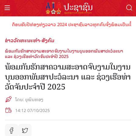
ຕ້ອນຮັບປີທ່ອງທ່ຽວລາວ 2024 ປະຊາຊົນລາວທຸກຄົນຈົ່ງພ້ອມເປັນເຈົ້າພາບທີ
ຂ່າວວັດທະນະທຳ-ສັງຄົມ
ພ້ອມກັນຮັກສາຄວາມສະອາດຈົບງາມໃນງານບຸນອອກພັນສາປະວໍລະນາ
ແລະ ຊ່ວງເຮືອທ່າວັດຈັນປະຈໍາປີ 2025
ພ້ອມກັນຮັກສາຄວາມສະອາດຈົບງາມໃນງານ
ບຸນອອກພັນສາປະວໍລະນາ ແລະ ຊ່ວງເຮືອທ່າ
ວັດຈັນປະຈໍາປີ 2025
ໂດຍ: ຍຸພິນທອງ
14:12 07/10/2025