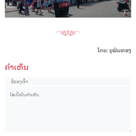
ໂດຍ: ຍຸພິນທອງ
ຄໍາເຫັນ