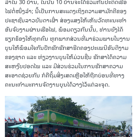
ລໍາໃນ 30 ບ້ານ, ໃນນັ້ນ 10 ບ້ານຈະໄດ້ຮ່ວມກັນປະດິດເຮືອ
ໄຟຕໍ່ໜຶ່ງລໍາ; ນີ້ເປັນການສະແດງເຖິງຄວາມສາມັກຄີຂອງ
ປະຊາຊົນລາວບັນດາເຜົ່າ ສ່ອງແສງໃຫ້ເຫັນວັດທະນະທຳ
ອັນຈົບງາມຜ່ານເຮືອໄຟ, ພ້ອມດຽວກັນນັ້ນ, ທ່ານຍັງໄດ້
ຮຽກຮ້ອງໃຫ້ທຸກຄົນ ທຸກພາກສ່ວນທີ່ມາຮ່ວມພາຍໃນງານ
ບຸນໃຫ້ພ້ອມໃຈກັນປັກຮັກຮັກສາຮີດຄອງປະເພນີອັນດີງາມ
ຂອງຊາດ ແລະ ທ່ຽວງານບຸນໃຫ້ມ່ວນຊື່ນ ຮັກສາໄດ້ຄວາມ
ສະຫງົບປອດໄພ ແລະ ມີສ່ວນຮ່ວມໃນການຮັກສາຄວາມ
ສະອາດຊ່ວຍກັນ ກໍຄືຖິ້ມສິ່ງເສດເຫຼືອໃຫ້ຖືກບ່ອນທີ່ທາງ
ຄະນະກຳມະການຈັດງານບຸນໄດ້ວາງໄວ້ແຕ່ລະຈຸດ.