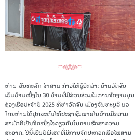
ທ່ານ ສັນທະລັກ ຈ່າສານ ກ່າວໃຫ້ຮູ້ອີກວ່າ: ບ້ານວັດຈັນ
ເປັນບ້ານໜຶ່ງໃນ 30 ບ້ານທີ່ມີສ່ວນຮ່ວມໃນການຈັດງານບຸນ
ຊ່ວງເຮືອປະຈຳປີ 2025 ທີ່ທ່າວັດຈັນ ເມືອງຈັນທະບູລີ ນວ
ໂດຍທ່ານໄດ້ປຸກລະດົມໃຫ້ປະຊາຊົນພາຍໃນບ້ານມີຄວາມ
ສາມັກຄີເປັນຈິດໜຶ່ງໃຈດຽວກັນໃນການຮັກສາຄວາມ
ສະອາດ.
ປີນີ້ເປັນປີພິເສດທີ່ມີການຈັດປະກວດເຮືອໄຟສາມ