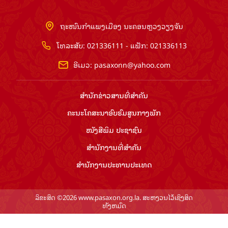
ຖະໜົນກຳແພງເມືອງ ນະຄອນຫຼວງວຽງຈັນ
ໂທລະສັບ: 021336111 - ແຟັກ: 021336113
ອີເມວ:
pasaxonn@yahoo.com
ສຳ​ນັກ​ຂ່າວ​ສານ​ທີ່​ສຳ​ຄັນ​
ຄະນະໂຄສະນາອົບຮົມ​ສູນ​ກາງ​ພັກ
ໜັງສືພິມ ປະ​ຊາ​ຊົນ
ສຳ​ນັກ​ງານ​ທີ່​ສຳ​ຄັນ
ສຳ​ນັກ​ງານ​ປະ​ທານ​ປະ​ເທດ
ລິຂະສິດ ©2026 www.pasaxon.org.la. ສະຫງວນໄວ້ເຊິງສິດ
ທັງຫມົດ