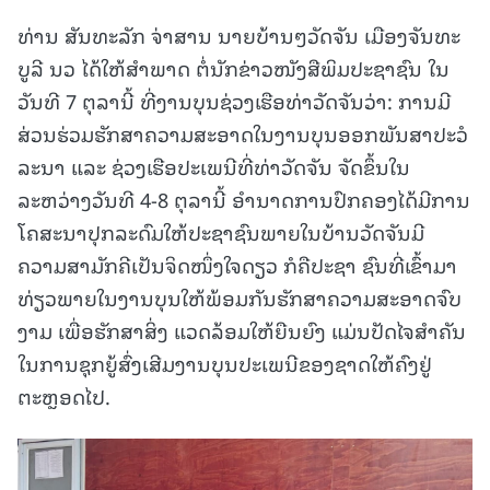
ທ່ານ ສັນທະລັກ ຈ່າສານ ນາຍບ້ານໆວັດຈັນ ເມືອງຈັນທະ
ບູລີ ນວ ໄດ້ໃຫ້ສຳພາດ ຕໍ່ນັກຂ່າວໜັງສືພິມປະຊາຊົນ ໃນ
ວັນທີ 7 ຕຸລານີ້ ທີ່ງານບຸນຊ່ວງເຮືອທ່າວັດຈັນວ່າ: ການມີ
ສ່ວນຮ່ວມຮັກສາຄວາມສະອາດໃນງານບຸນອອກພັນສາປະວໍ
ລະນາ ແລະ ຊ່ວງເຮືອປະເພນີທີ່ທ່າວັດຈັນ ຈັດຂຶ້ນໃນ
ລະຫວ່າງວັນທີ 4-8 ຕຸລານີ້ ອຳນາດການປົກຄອງໄດ້ມີການ
ໂຄສະນາປຸກລະດົມໃຫ້ປະຊາຊົນພາຍໃນບ້ານວັດຈັນມີ
ຄວາມສາມັກຄີເປັນຈິດໜຶ່ງໃຈດຽວ ກໍຄືປະຊາ ຊົນທີ່ເຂົ້າມາ
ທ່ຽວພາຍໃນງານບຸນໃຫ້ພ້ອມກັນຮັກສາຄວາມສະອາດຈົບ
ງາມ ເພື່ອຮັກສາສິ່ງ ແວດລ້ອມໃຫ້ຍືນຍົງ ແມ່ນປັດໄຈສຳຄັນ
ໃນການຊຸກຍູ້ສົ່ງເສີມງານບຸນປະເພນີຂອງຊາດໃຫ້ຄົງຢູ່
ຕະຫຼອດໄປ.