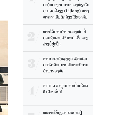
ກະຕຸ້ນຕະຫຼາດການທ່ອງທ່ຽວໃນ
ນະຄອນລີ່ຈຽງ (Lijiang) ທາງ
ພາກຕາເວັນຕົກສ່ຽງໃຕ້ຂອງຈີນ
ພາຍໃຕ້ການນໍາພາຂອງພັກ ສື່
ມວນຊົນລາວເຕີບໃຫຍ່ ເຂັ້ມແຂງ
ຢ່າງບໍ່ຢຸດຢັ້ງ
ສານປະຊາຊົນສູງສຸດ ເຊື່ອມຊຶມ
ມະຕິວ່າດ້ວຍການເພີ່ມທະວີການ
ນຳພາຂອງພັກ
ສທໜລ ສະຫຼຸບການເຄື່ອນໄຫວ
6 ເດືອນຕົ້ນປີ
ພະຍາດໄຂ້ຍຸງລາຍລະບາດຢູ່