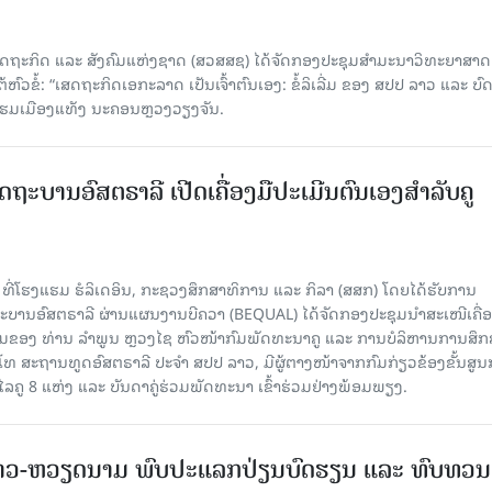
ດຖະກິດ ແລະ ສັງຄົມແຫ່ງຊາດ (ສວສສຊ) ໄດ້ຈັດກອງປະຊຸມສຳມະນາວິທະຍາສາດ
ວຂໍ້: “ເສດຖະກິດເອກະລາດ ເປັນເຈົ້າຕົນເອງ: ຂໍ້ລິເລີ່ມ ຂອງ ສປປ ລາວ ແລະ ບ
 ແຮມເມືອງແທັງ ນະຄອນຫຼວງວຽງຈັນ.
ດຖະບານອົສຕຣາລີ ເປີດເຄື່ອງມືປະເມີນຕົນເອງສຳລັບຄູ
 ທີ່ໂຮງແຮມ ຮໍລິເດອິນ, ກະຊວງສຶກສາທິການ ແລະ ກິລາ (ສສກ) ໂດຍໄດ້ຮັບການ
ານອົສຕຣາລີ ຜ່ານແຜນງານບີຄວາ (BEQUAL) ໄດ້ຈັດກອງປະຊຸມນຳສະເໜີເຄື່ອ
່ວມຂອງ ທ່ານ ລຳພູນ ຫຼວງໄຊ ຫົວໜ້າກົມພັດທະນາຄູ ແລະ ການບໍລິຫານການສຶກ
ໂທ ສະຖານທູດອົສຕຣາລີ ປະຈຳ ສປປ ລາວ, ມີຜູ້ຕາງໜ້າຈາກກົມກ່ຽວຂ້ອງຂັ້ນສູນ
ູ 8 ແຫ່ງ ແລະ ບັນດາຄູ່ຮ່ວມພັດທະນາ ເຂົ້າຮ່ວມຢ່າງພ້ອມພຽງ.
າວ-ຫວຽດນາມ ພົບປະແລກປ່ຽນບົດຮຽນ ແລະ ທົບທວນ