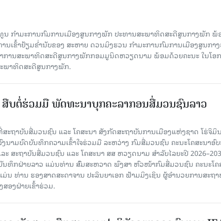
ິທູນ ກໍາມະການກົມການເມືອງສູນກາງພັກ ປະທານສະພາທິດສະດີສູນກາງພັກ ພ້
ບການເຂົ້າຢ້ຽມຂໍ່ານັບຂອງ ສະຫາຍ ດວນມິງຮວນ ກໍາມະການກົມການເມືອງສູນກາງ
ະຈໍາການສະພາທິດສະດີສູນກາງພັກກອມມູນິດຫວຽດນາມ ພ້ອມດ້ວຍຄະນະ ໃນໂອກ
່ສະພາທິດສະດີສູນກາງພັກ.
ືບ​ຕໍ່​ຮ່ວມ​ມື ພັດທະນາບຸກຄະລາກອນສື່ມວນຊົນລາວ
 ທີ່ສະຖາບັນສື່ມວນຊົນ ແລະ ໂຄສະນາ ສັງກັດສະຖາບັນການເມືອງແຫ່ງຊາດ ໂຮ່ຈິມິ
ົງນາມບົດບັນທຶກຄວາມເຂົ້າໃຈຮ່ວມມື ລະຫວ່າງ ກົມສື່ມວນຊົນ ຄະນະໂຄສະນາອົບ
ລະ ສະຖາບັນສື່ມວນຊົນ ແລະ ໂຄສະນາ ສສ ຫວຽດນາມ ສໍາລັບໄລຍະປີ 2026–20
ດບັນທຶກຝ່າຍລາວ ແມ່ນທ່ານ ສົົມສະຫວາດ ພົງສາ ຫົວໜ້າກົມສື່ມວນຊົນ ຄະນະໂ
ມ່ນ ທ່ານ ຮອງສາດສະດາຈານ ປະລິນຍາເອກ ຟ້າມມິງເຊິນ ຜູ້ອໍານວຍການສະຖາບັ
ງສອງຝ່າຍເຂົ້າຮ່ວມ.