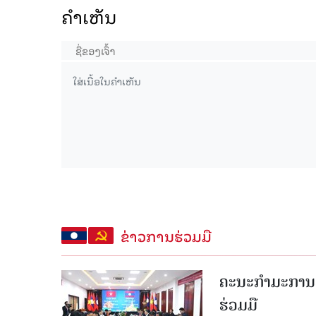
ຄໍາເຫັນ
ຂ່າວການຮ່ວມມື
ຄະນະກໍາມະການຮ
ຮ່ວມມື