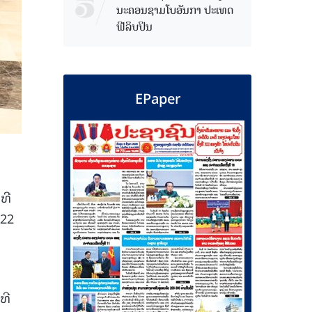
ນະຄອນຊາມໂບ​ອັນກາ ປະເທດ
ຟີລິບປິນ
EPaper
ທີ
-22
ທີ