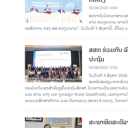
05/08/2026 14:04
ສະຖາບັນວິທະຍາສາດເສ
ລາວ-ຫວຽດນາມ ພາຍໃຕ້ຫົ
ປະສົບການ ຂອງ ສສ ຫວຽດນາມ”. ໃນວັນທີ 5 ສິງຫານີ້, ທີ່ໂຮງ
ສສກ ຮ່ວມກັບ ລັ
ປະຖົມ
05/08/2026 13:50
ໃນວັນທີ 4 ສິງຫາ 2026
ສະໜັບສະໜູນຈາກລັດຖະບ
ປະເມີນຕົນເອງສຳລັບຄູຊັ້ນປະຖົມສຶກສາ ໂດຍການເປັນປະທານຮ
ແລະ ທ່ານ ນາງ ເຄດ ກູດຟຣູດ (Kate Goodfroot), ເລຂານຸການ
ພະແນກສຶກສາທິການ ແລະ ກິລາແຂວງ (ສກຂ) 8 ແຂວງ, ວິທະຍາໄລຄ
ສະພາທິດສະດີລ