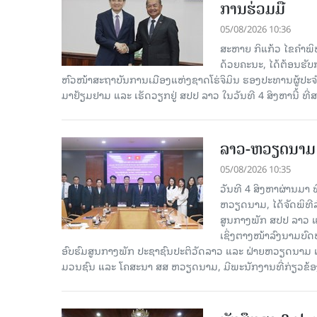
ການຮ່ວມມື
05/08/2026 10:36
ສະຫາຍ ກິແກ້ວ ໄຂຄໍາພ
ດ້ວຍຄະນະ, ໄດ້ຕ້ອນຮັ
ຫົວໜ້າສະຖາບັນການເມືອງແຫ່ງຊາດໂຮ່ຈິມິນ ຮອງປະທານຜູ້ປ
ມາຢ້ຽມຢາມ ແລະ ເຮັດວຽກຢູ່ ສປປ ລາວ ໃນວັນທີ 4 ສິງຫານີ້ ທີ
ລາວ-ຫວຽດ​ນາມ ສ
05/08/2026 10:35
ວັນທີ 4 ສິງຫາຜ່ານ​ມາ
ຫວຽດນາມ, ໄດ້ຈັດພິທີລ
ສູນກາງພັກ ສປປ ລາວ ແ
ເຊິ່ງຕາງໜ້າລົງນາມບົ
ອົບຮົມສູນກາງພັກ ປະຊາຊົນປະຕິວັດລາວ ແລະ ຝ່າຍຫວຽດນາມ ແ
ມວນຊົນ ແລະ ໂຄສະນາ ສສ ຫວຽດນາມ, ມີ​ພະ​ນັກ​ງານ​ທີ່ກ່ຽວຂ້ອ