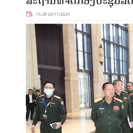
ສະຖານທີ່ຈັດກອງປະຊຸມລັ
15:28 20/11/2024