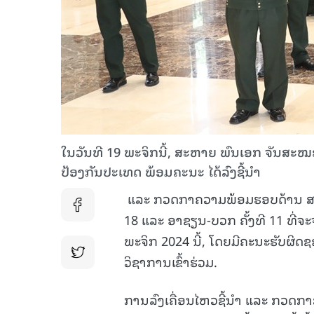
ໃນວັນທີ 19 ພະຈິກນີ້, ສະຫາຍ ພົນເອກ ຈັນສະ
ປ້ອງກັນປະເທດ ພ້ອມຄະນະ ໄດ້ລົງຊີ້ນໍາ
ແລະ ກວດກາຄວາມພ້ອມຮອບດ້ານ ສະຖາ
18 ແລະ ອາຊຽນ-ບວກ ຄັ້ງທີ 11 ທີ່ຈ
ພະຈິກ 2024 ນີ້, ໂດຍມີຄະນະຮັບຜ
ວິຊາການເຂົ້າຮ່ວມ.
ການລົງເຄື່ອນໄຫວຊີ້ນໍາ ແລະ ກວດກ