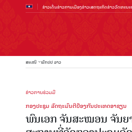
ຂ່າວເດັ່ນ
ຂ່າວການເມືອງ
ຂ່າວເສດຖະກິດ
ຂ່າວວັດທະນະທ
ສະເໜີ
ພັກປປ ລາວ
ຂ່າວການຮ່ວມມື
ກອງປະຊຸມ ລັດຖະມົນຕີປ້ອງກັນປະເທດອາຊຽນ
ພົນເອກ ຈັນສະໝອນ ຈັນ