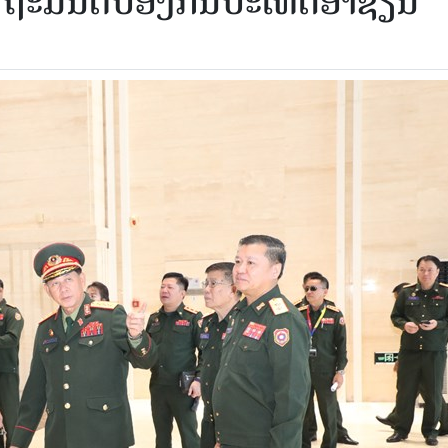
ດຖະມົນຕີປ້ອງກັນປະເທດອາຊຽນ