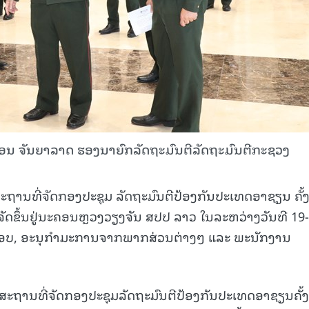
ໝອນ ຈັນຍາລາດ ຮອງນາຍົກລັດຖະມົນຕີລັດຖະມົນຕີກະຊວງ
ນທີ່ຈັດກອງປະຊຸມ ລັດຖະມົນຕີປ້ອງກັນປະເທດອາຊຽນ ຄັ້ງ
ະຈັດຂຶ້ນຢູ່ນະຄອນຫຼວງວຽງຈັນ ສປປ ລາວ ໃນລະຫວ່າງວັນທີ 19
ິດຊອບ, ອະນຸກຳມະການຈາກພາກສ່ວນຕ່າງໆ ແລະ ພະນັກງານ
າສະຖານທີ່ຈັດກອງປະຊຸມລັດຖະມົນຕີປ້ອງກັນປະເທດອາຊຽນຄັ້ງ