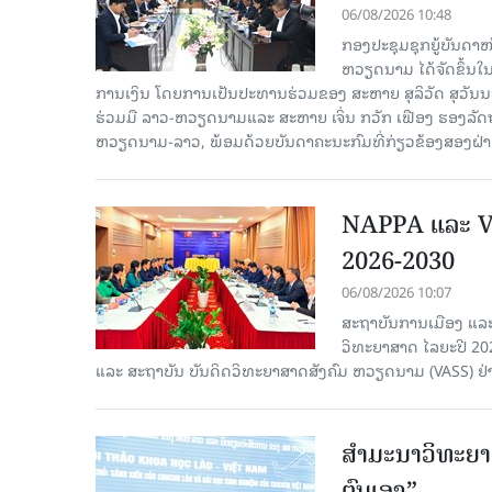
06/08/2026 10:48
ກອງປະຊຸມຊຸກຍູ້ບັນດາ
ຫວຽດນາມ ໄດ້ຈັດຂຶ້ນ
ການເງິນ ໂດຍການເປັນປະທານຮ່ວມຂອງ ສະຫາຍ ສຸລິວັດ ສຸວັ
ຮ່ວມມື ລາວ-ຫວຽດນາມແລະ ສະຫາຍ ເຈິ່ນ ກວັກ ເຟືອງ ຮອງ
ຫວຽດນາມ-ລາວ, ພ້ອມດ້ວຍບັນດາຄະນະກົມທີ່ກ່ຽວຂ້ອງສອງຝ່າຍເ
NAPPA ແລະ VA
2026-2030
06/08/2026 10:07
ສະຖາບັນການເມືອງ ແລະ
ວິທະຍາສາດ ໄລຍະປີ 2
ແລະ ສະຖາບັນ ບັນດິດວິທະຍາສາດສັງຄົມ ຫວຽດນາມ (VASS) ຢ່າ
ສຳມະນາວິທະຍາສ
ຕົນເອງ”