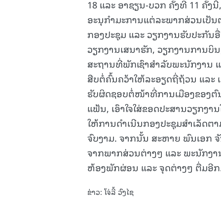
18 ແລະ ອາຊຽນ-ບວກ ຄັ້ງທີ 11 ຄັ້ງ
ອະນຸກໍາມະການແຕ່ລະພາກສ່ວນເປັນຕົ
ກອງປະຊຸມ ແລະ ວຽກງານຮັບປະກັນອື່
ວຽກງານເສນາຮັກ, ວຽກງານການບິນ,
ສະຖານທີ່ພັກເຊົາສຳລັບພະນັກງານ ແ
ສືບຕໍ່ຄົ້ນຄວ້າໃຫ້ລະອຽດຖີ່ຖ້ວນ ແລະ
ຮັບຜິດຊອບຕໍ່ໜ້າທີ່ການເມືອງຂອງຕ
ແຟ້ນ, ເອົາໃຈໃສ່ຂອດປະສານວຽກງານ
ໃຫ້ການດໍາເນີນກອງປະຊຸມສໍາເລັດຕາ
ຈົບງາມ. ຈາກນັ້ນ ສະຫາຍ ພົນເອກ
ຈາກພາກສ່ວນຕ່າງໆ ແລະ ພະນັກງານວິ
ຫ້ອງພັກຜ່ອນ ແລະ ຈຸດຕ່າງໆ ຕື່ມອີກ
ຂ່າວ: ໂຈ່ລີ້ ວົງໄຊ