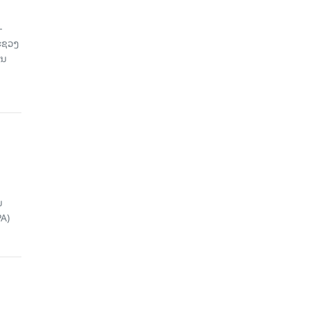
-
ະຊວງ
ານ
ນ
A)