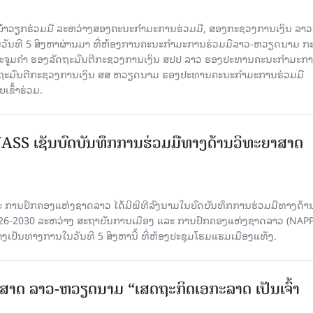
ໜ້າວຽກຮ່ວມມື ລະຫວ່າງສອງຄະນະກໍາມະການຮ່ວມມື, ສອງກະຊວງການເງິນ ລາວ
ໃນວັນທີ 5 ສິງຫາຜ່ານມາ ທີ່ຫ້ອງການຄະນະກໍາມະການຮ່ວມມືລາວ-ຫວຽດນາມ ກ
ນນະຈູມຄຳ ຮອງລັດຖະມົນຕີກະຊວງການເງິນ ສປປ ລາວ ຮອງປະທານຄະນະກໍາມະກ
ລັດຖະມົນຕີກະຊວງການເງິນ ສສ ຫວຽດນາມ ຮອງປະທານຄະນະກໍາມະການຮ່ວມມື
ຂົ້າຮ່ວມ.
SS ເຊັນບົດບັນທຶກການຮ່ວມມືທາງດ້ານວິທະຍາສາດ
 ການປົກຄອງແຫ່ງຊາດລາວ ໄດ້ມີພິທີລົງນາມໃນບົດບັນທຶກການຮ່ວມມືທາງດ້າ
026-2030 ລະຫວ່າງ ສະຖາບັນການເມືອງ ແລະ ການປົກຄອງແຫ່ງຊາດລາວ (NAPP
ງເປັນທາງການໃນວັນທີ 5 ສິງຫານີ້ ທີ່ຫ້ອງປະຊຸມໂຮມແຮມເມືອງແທັງ.
າດ ລາວ-ຫວຽດນາມ “ເສດຖະກິດເອກະລາດ ເປັນເຈົ້າ