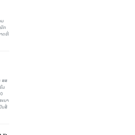
ອມ
ພັກ
າດທີ່
ນ ສສ
ຮົມ
30
ຄສະນາ
ນສື່