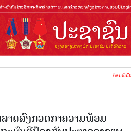
ຳ-ສັງຄົມ
ຂ່າວສືກສາ-ກິລາ
ຂ່າວຕ່າງປະເທດ
ຂ່າວທ່ອງທ່ຽວ
ຂ່າວການຮ່ວມມື
Logi
ຕ້ອນຮັບປີທ່ອງທ່ຽວ
ຍາລາດລົງກວດກາຄວາມພ້ອມ