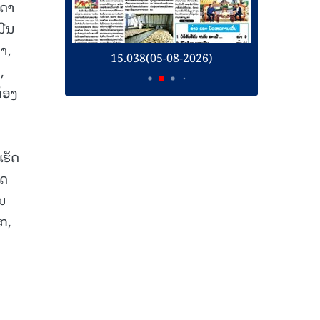
ນດາ
ນີນ
າ,
26)
15.038(05-08-2026)
1
,
້ອງ
ຮັດ
ັດ
ນ
ກ,