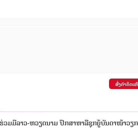
ສົ່ງຄໍາຄິດເຫ
່ວມມືລາວ-ຫວຽດນາມ ປຶກສາຫາລືຊຸກຍູ້ບັນດາໜ້າວຽກ