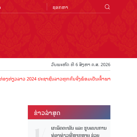
n
ວັນພະຫັດ ທີ 6 ສິງຫາ ຄ.ສ. 2026
ລາວ 2024 ປະຊາຊົນລາວທຸກຄົນຈົ່ງພ້ອມເປັນເຈົ້າພາບທີ່ດີ ຕ້ອນຮັບນັກທ່ອງທ
ຂ່າວ​ລ່າ​ສຸດ
ຜະລິດຕະພັນ ແລະ ຮູບແບບການ
ທ່ອງທ່ຽວທີ່ຫຼາກຫຼາຍ ຊ່ວຍ