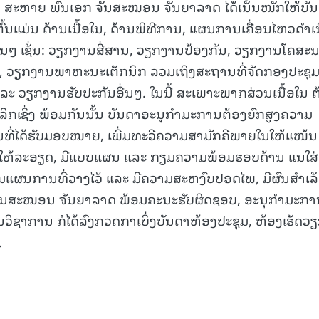
ນີ້, ສະຫາຍ ພົນເອກ ຈັນສະໝອນ ຈັນຍາລາດ ໄດ້ເນັ້ນໜັກໃຫ້ບັ
້ນແມ່ນ ດ້ານເນື້ອໃນ, ດ້ານພິທີການ, ແຜນການເຄື່ອນໄຫວດຳເ
ນໆ ເຊັ່ນ: ວຽກງານສື່ສານ, ວຽກງານປ້ອງກັນ, ວຽກງານໂຄສະນ
15.039(06-08-20
 ວຽກງານພາຫະນະເຕັກນິກ ລວມເຖິງສະຖານທີ່ຈັດກອງປະຊຸມ
ລະ ວຽກງານຮັບປະກັນອື່ນໆ. ໃນນີ້ ສະເພາະພາກສ່ວນເນື້ອໃນ ຕ
 ເລິກເຊິ່ງ ພ້ອມກັນນັ້ນ ບັນດາອະນຸກໍາມະການຕ້ອງຍົກສູງຄວາມ
ົນທີ່ໄດ້ຮັບມອບໝາຍ, ເພີ່ມທະວີຄວາມສາມັກຄີພາຍໃນໃຫ້ແໜ້ນ
ໃຫ້ລະອຽດ, ມີແບບແຜນ ແລະ ກຽມຄວາມພ້ອມຮອບດ້ານ ແນໃສ່ເ
ມແຜນການທີ່ວາງໄວ້ ແລະ ມີຄວາມສະຫງົບປອດໄພ, ມີຜົນສໍາເລ
 ຈັນສະໝອນ ຈັນຍາລາດ ພ້ອມຄະນະຮັບຜິດຊອບ, ອະນຸກຳມະກາ
ຊາການ ກໍໄດ້ລົງກວດກາເບິ່ງບັນດາຫ້ອງປະຊຸມ, ຫ້ອງເຮັດວຽ
.