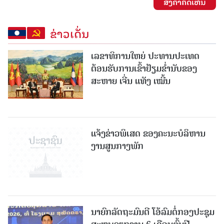
ສົ່ງຄໍາຄິດເຫັນ
ຂ່າວເດັ່ນ
ເລຂາທິການໃຫຍ່ ປະທານປະເທດ
ຕ້ອນຮັບການເຂົ້າຢ້ຽມຂໍ່ານັບຂອງ
ສະຫາຍ ເຈີ່ນ ແທັງ ເໝີ້ນ
ແຈ້ງຂ່າວພິເສດ ຂອງຄະນະບໍລິຫານ
ງານສູນກາງພັກ
ນາຍົກລັດຖະມົນຕີ ໂອ້ລົມຕໍ່ກອງປະຊຸມ