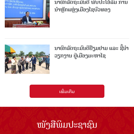
ນາຍົກລັດຖະມົນຕີ ພົບປະໂອ້ລົມ ການ
ນຳຫຼັກແຫຼ່ງເມືອງໄຊບົວທອງ
ນາຍົກລັດຖະມົນຕີຢ້ຽມຢາມ ແລະ ຊີ້ນຳ
ວຽກງານ ຢູ່ເມືອງມະຫາໄຊ
ເພີ່ມເຕີມ
ໜັງສືພິມປະຊາຊົນ