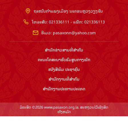
ຖະໜົນກຳແພງເມືອງ ນະຄອນຫຼວງວຽງຈັນ
ໂທລະສັບ: 021336111 - ແຟັກ: 021336113
ອີເມວ:
pasaxonn@yahoo.com
ສຳ​ນັກ​ຂ່າວ​ສານ​ທີ່​ສຳ​ຄັນ​
ຄະນະໂຄສະນາອົບຮົມ​ສູນ​ກາງ​ພັກ
ໜັງສືພິມ ປະ​ຊາ​ຊົນ
ສຳ​ນັກ​ງານ​ທີ່​ສຳ​ຄັນ
ສຳ​ນັກ​ງານ​ປະ​ທານ​ປະ​ເທດ
ລິຂະສິດ ©2026 www.pasaxon.org.la. ສະຫງວນໄວ້ເຊິງສິດ
ທັງຫມົດ