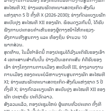
ສະໄໝທີ XI; ຮ່າງແຜນພັດທະນາເສດຖະກິດ-ສັງຄົມ
ແຫ່ງຊາດ 5 ປີ ຄັ້ງທີ X (2026-2030); ຮ່າງກົດລະບຽບພັກ
ສະບັບປຸງ ສະໄໝທີ XII ຂອງພັກ. ພ້ອມດຽວກັນນີ້, ໄດ້ຮັບ
ຟັງການປະກອບຄໍາເຫັນຂອງຜູ້ຕາງໜ້າໃຫ້ກະຊວງ-
ອົງການທັງສູນກາງ ແລະ ທ້ອງຖິ່ນ ຈໍານວນ 10
ພາກສ່ວນ.
ສຸດທ້າຍ, ໃນມື້ທໍາອິດນີ້ ກອງປະຊຸມໄດ້ລົງມະຕິຮັບຮອງເອົາ
4 ເອກະສານສຳຄັນນັ້ນ ຢ່າງເປັນເອກກະສັນ ກໍຄືຮັບຮອງ
ເອົາ ຮ່າງໂຄງການການເມືອງ ສະບັບທີ III, ຮ່າງລາຍງານ
ການເມືອງ ຂອງຄະນະບໍລິຫານງານສູນກາງພັກ ສະໄໝທີ
XI; ຮ່າງແຜນພັດທະນາເສດຖະກິດ-ສັງຄົມແຫ່ງຊາດ 5 ປີ
ຄັ້ງທີ X; ຮ່າງກົດລະບຽບພັກ ສະບັບປຸງ ສະໄໝທີ XII ຂອງ
ພັກ ປະຊາຊົນ ປະຕິວັດລາວ.
ສັງລວມແລ້ວ, ກອງປະຊຸມໃຫຍ່ ຜູ້ແທນທົ່ວປະເທດ ຄັ້ງທີ