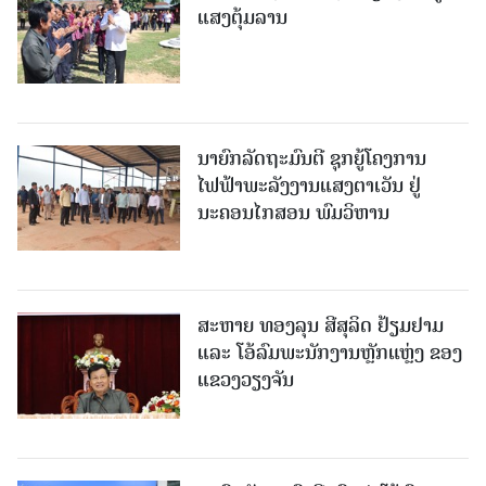
ແສງຕຸ້ມລານ
ນາຍົກລັດຖະມົນຕີ ຊຸກຍູ້ໂຄງການ
ໄຟຟ້າພະລັງງານແສງຕາເວັນ ຢູ່
ນະຄອນໄກສອນ ພົມວິຫານ
ສະຫາຍ ທອງລຸນ ສີສຸລິດ ຢ້ຽມຢາມ
ແລະ ໂອ້ລົມພະນັກງານຫຼັກແຫຼ່ງ ຂອງ
ແຂວງວຽງຈັນ