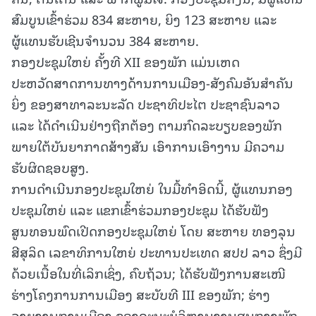
ສົມບູນເຂົ້າຮ່ວມ 834 ສະຫາຍ, ຍິງ 123 ສະຫາຍ ແລະ
ຜູ້ແທນຮັບເຊີນຈໍານວນ 384 ສະຫາຍ.
ກອງປະຊຸມໃຫຍ່ ຄັ້ງທີ XII ຂອງພັກ ແມ່ນເຫດ
ປະຫວັດສາດການທາງດ້ານການເມືອງ-ສັງຄົມອັນສໍາຄັນ
ຍິ່ງ ຂອງສາທາລະນະລັດ ປະຊາທິປະໄຕ ປະຊາຊົນລາວ
ແລະ ໄດ້ດໍາເນີນຢ່າງຖືກຕ້ອງ ຕາມກົດລະບຽບຂອງພັກ
ພາຍໃຕ້ບັນຍາກາດສ້າງສັນ ເອົາການເອົາງານ ມີຄວາມ
ຮັບຜິດຊອບສູງ.
ການດໍາເນີນກອງປະຊຸມໃຫຍ່ ໃນມື້ທໍາອິດນີ້, ຜູ້ແທນກອງ
ປະຊຸມໃຫຍ່ ແລະ ແຂກເຂົ້າຮ່ວມກອງປະຊຸມ ໄດ້ຮັບຟັງ
ສູນທອນພົດເປີດກອງປະຊຸມໃຫຍ່ ໂດຍ ສະຫາຍ ທອງລຸນ
ສີສຸລິດ ເລຂາທິການໃຫຍ່ ປະທານປະເທດ ສປປ ລາວ ຊຶ່ງມີ
ດ້ວຍເນື້ອໃນທີ່ເລິກເຊິ່ງ, ຄົບຖ້ວນ; ໄດ້ຮັບຟັງການສະເໜີ
ຮ່າງໂຄງການການເມືອງ ສະບັບທີ III ຂອງພັກ; ຮ່າງ
ລາຍງານການເມືອງ ຂອງຄະນະບໍລິຫານງານສູນກາງພັກ