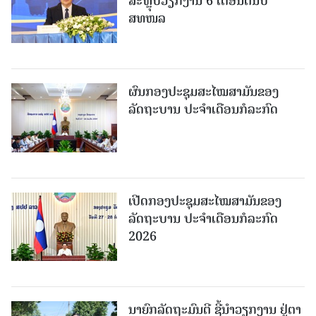
ສະຫຼຸບວຽກງານ 6 ເດືອນຕົ້ນປີ
ສທໜລ
ຜົນກອງປະຊຸມສະໄໝສາມັນຂອງ
ລັດຖະບານ ປະຈຳເດືອນກໍລະກົດ
ເປີດກອງປະຊຸມສະໄໝສາມັນຂອງ
ລັດຖະບານ ປະຈໍາເດືອນກໍລະກົດ
2026
ນາຍົກລັດຖະມົນຕີ ຊີ້ນຳວຽກງານ ຢູ່ຕາ