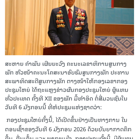
ສະຫາຍ ຄໍາພັນ ເຜີຍຍະວົງ ຄະນະເລຂາທິການສູນກາງ
ພັກ ຫົວໜ້າຄະນະໂຄສະນາອົບຮົມສູນກາງພັກ ປະທານ
ສະພາທິດສະດີສູນກາງພັກ ຕາງໜ້າໃຫ້ກອງເລຂາກອງ
ປະຊຸມໃຫຍ່ ໄດ້ຖະແຫຼງຂ່າວຜົນກອງປະຊຸມໃຫຍ່ ຜູ້ແທນ
ທົ່ວປະເທດ ຄັ້ງທີ XII ຂອງພັກ ມື້ທໍາອິດ ຕໍ່ສື່ມວນຊົນໃນ
ວັນທີ 6 ມັງກອນນີ້ ທີ່ຫໍປະຊຸມແຫ່ງຊາດວ່າ:
ກອງປະຊຸມໃຫຍ່ຄັ້ງນີ້, ໄດ້ເປີດຂຶ້ນຢ່າງເປັນທາງການ ໃນ
ຕອນເຊົ້າຂອງວັນທີ 6 ມັງກອນ 2026 ດ້ວຍບັນຍາກາດຄຶກ
ຄື້ນ, ຕື່ນເຕັ້ນ ແລະ ພາກພູມໃຈ. ກອງປະຊຸມຄັ້ງນີ້, ມີຜູ້ແທນ