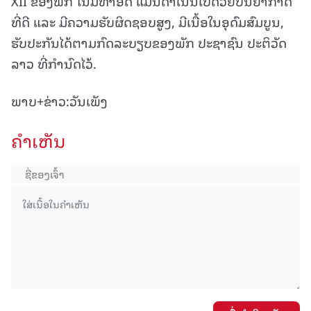
XII ຂອງພັກ ໃນມື້ທໍາອິດ ແມ່ນດໍາເນີນໄປດ້ວຍບັນຍາກາດ
ທີ່ດີ ແລະ ມີຄວາມຮັບຜິດຊອບສູງ, ມີເນື້ອໃນອຸດົມສົມບູນ,
ຮັບປະກັນໄດ້ຕາມກົດລະບຽບຂອງພັກ ປະຊາຊົນ ປະຕິວັດ
ລາວ ທີ່ກຳນົດໄວ້.
ພາບ+ຂ່າວ:ວັນເພັງ
ຄໍາເຫັນ