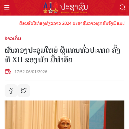
ຕ້ອນຮັບປີທ່ອງທ່ຽວລາວ 2024 ປະຊາຊົນລາວທຸກຄົນຈົ່ງພ້ອມເປັນເຈົ້າ
ຂ່າວເດັ່ນ
ຜົນກອງປະຊຸມໃຫຍ່ ຜູ້ແທນທົ່ວປະເທດ ຄັ້ງ
ທີ XII ຂອງພັກ ມື້ທໍາອິດ
17:52 06/01/2026