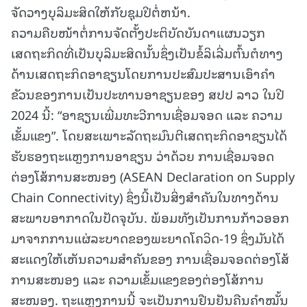
ຈັດວາງບຸລິມະສິດໃຫ້ກັບຊຸມປີຕໍ່ຫນ້າ.
ຄວາມຄືບໜ້າຕໍ່ການຈັດຕັ້ງປະຕິບັດບັນດາແຜນວຽກ
ເສດຖະກິດທີ່ເປັນບຸລິມະສິດນັ້ນຊຶ່ງເປັນຂໍ້ລິເລີ່ມຕົ້ນຕໍທາງ
ດ້ານເສດຖະກິດອາຊຽນໂດຍການປະສົມປະສານເອົາຄຳ
ຂັວນຂອງການເປັນປະທານອາຊຽນຂອງ ສປປ ລາວ ໃນປີ
2024 ນີ້: “ອາຊຽນເພີ່ມທະວີການເຊື່ອມຈອດ ແລະ ຄວາມ
ເຂັ້ມແຂງ”. ໂດຍສະເພາະລັດຖະມົນຕີເສດຖະກິດອາຊຽນໄດ້
ຮັບຮອງຖະແຫຼງການອາຊຽນ ວ່າດ້ວຍ ການເຊື່ອມຈອດ
ຕ່ອງໂສ້ການສະໜອງ (ASEAN Declaration on Supply
Chain Connectivity) ຊຶ່ງນີ້ເປັນສິ່ງສຳຄັນໃນທາງດ້ານ
ສະພາບອາກາດໃນປັດຈຸບັນ. ພ້ອມທັງເປັນການກ້າວອອກ
ມາຈາກການແຜ່ລະບາດຂອງພະຍາດໂຄວິດ-19 ຊຶ່ງມັນໄດ້
ສະແດງໃຫ້ເຫັນຄວາມສຳຄັນຂອງ ການເຊື່ອມຈອດຕ່ອງໂສ້
ການສະໜອງ ແລະ ຄວາມເຂັ້ມແຂງຂອງຕ່ອງໂສ້ການ
ສະໜອງ. ຖະແຫຼງການນີ້ ຈະເປັນການຢືນຢັນຄືນຄຳໝັ້ນ