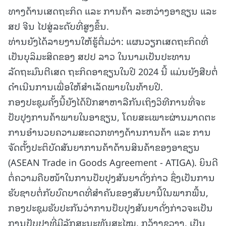
ທາງດ້ານເສດຖະກິດ ແລະ ການຄ້າ ລະຫວ່າງອາຊຽນ ແລະ
ສປ ຈີນ ໄປສູ່ລະດັບທີ່ສູງຂຶ້ນ.
ທ່ານຍັງໄດ້ລາຍງານໃຫ້ຮູ້ຕື່ມວ່າ: ແຜນວຽກເສດຖະກິດທີ່
ເປັນບຸລິມະສິດຂອງ ສປປ ລາວ ໃນນາມເປັນປະທານ
ລັດຖະມົນຕີເສດ ຖະກິດອາຊຽນໃນປີ 2024 ນີ້ ແມ່ນຍັງສືບຕໍ່
ດຳເນີນການເພື່ອໃຫ້ສຳເລັດພາຍໃນທ້າຍປີ.
ກອງປະຊຸມຄັ້ງນີ້ຍັງໄດ້ປຶກສາຫາລືກັນເຖິງວິທີການທີ່ຈະ
ປັບປຸງການຄ້າພາຍໃນອາຊຽນ, ໂດຍສະເພາະຜ່ານມາດຕະ
ການອຳນວຍຄວາມສະດວກທາງດ້ານການຄ້າ ແລະ ການ
ຈັດຕັ້ງປະຕິບັດສັນຍາການຄ້າດ້ານສິນຄ້າຂອງອາຊຽນ
(ASEAN Trade in Goods Agreement - ATIGA). ຍິນດີ
ຕໍ່ຄວາມຄືບໜ້າໃນການປັບປຸງສັນຍາດັ່ງກ່າວ ຊຶ່ງເປັນການ
ຮັບຊາບຕໍ່ກັບບົດບາດທີ່ສຳຄັນຂອງສັນຍານີ້ໃນພາກພື້ນ,
ກອງປະຊຸມຮັບປະກັນວ່າການປັບປຸງສັນຍາດັ່ງກ່າວຈະເປັນ
ການປັບປຸງທີ່ມີລັກສະນະທັນສະໄໝ, ກວ້າງຂວາງ, ເປັນ