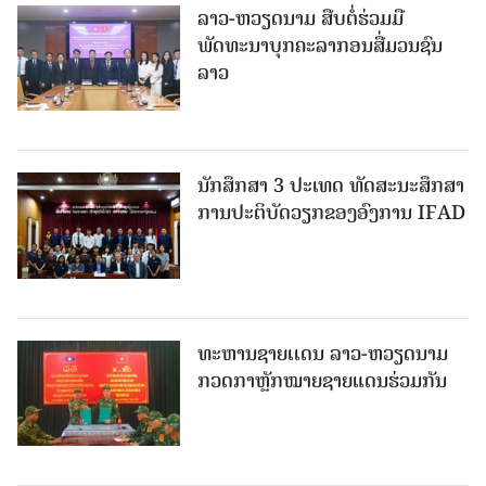
ລາວ-ຫວຽດ​ນາມ ສືບ​ຕໍ່​ຮ່ວມ​ມື
ພັດທະນາບຸກຄະລາກອນສື່ມວນຊົນ
ລາວ
ນັກສຶກສາ 3 ປະເທດ ທັດ​ສະ​ນະ​ສຶກ​ສາ
ການປະຕິບັດວຽກຂອງອົງການ IFAD
ທະຫານຊາຍເເດນ ລາວ-ຫວຽດນາມ
ກວດກາຫຼັກໝາຍຊາຍແດນຮ່ວມກັນ