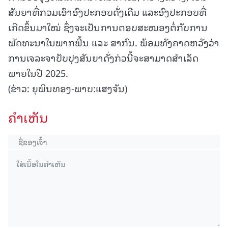
ສັນຍາທີ່ກວມເອົາອົງປະກອບດັ່ງເດີມ ແລະອົງປະກອບທີ່
ເກີດຂຶ້ນມາໃໝ່ ຊຶ່ງຈະເປັນການຕອບສະໜອງຕໍ່ກັບການ
ພັດທະນາໃນພາກພື້ນ ແລະ ສາກົນ. ພ້ອມທັງຄາດຫວັງວ່າ
ການເຈລະຈາປັບປຸງສັນຍາດັ່ງກ່ວນີ້ຈະສາມາດສຳເລັດ
ພາຍໃນປີ 2025.
(ຂ່າວ: ຍຸພິນທອງ-ພາບ:ແສງຈັນ)
ຄໍາເຫັນ