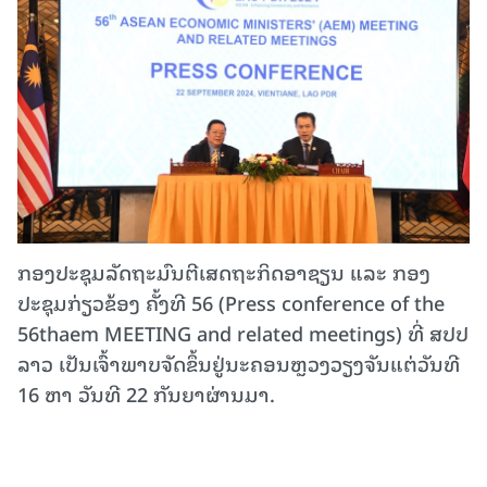
ກອງປະຊຸມລັດຖະມົນຕີເສດຖະກິດອາຊຽນ ແລະ ກອງ
ປະຊຸມກ່ຽວຂ້ອງ ຄັ້ງທີ 56 (Press conference of the
56thaem MEETING and related meetings) ທີ່ ສປປ
ລາວ ເປັນເຈົ້າພາບຈັດຂຶ້ນຢູ່ນະຄອນຫຼວງວຽງຈັນແຕ່ວັນທີ
16 ຫາ ວັນທີ 22 ກັນຍາຜ່ານມາ.