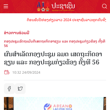
ຕ້ອນຮັບປີທ່ອງທ່ຽວລາວ 2024 ປະຊາຊົນລາວທຸກຄົນຈົ່ງພ້ອມເປັ
ຂ່າວການຮ່ວມມື
ກອງປະຊຸມລັດຖະມົນຕີເສດຖະກິດອາຊຽນ ແລະ ກອງປະຊຸມກ່ຽວຂ້ອງ ຄັ້ງທີ
56
ຜົນສຳເລັດກອງປະຊຸມ ລມຕ ເສດຖະກິດອາ
ຊຽນ ແລະ ກອງປະຊຸມກ່ຽວຂ້ອງ ຄັ້ງທີ 56
10:32 24/09/2024