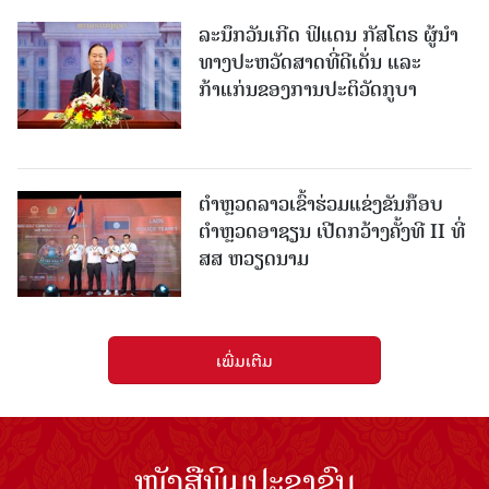
ລະນຶກວັນເກີດ ຟິແດນ ກັສໂຕຣ ຜູ້ນຳ
ທາງປະຫວັດສາດທີ່ດີເດັ່ນ ແລະ
ກ້າແກ່ນຂອງການປະຕິວັດກູບາ
ຕຳຫຼວດລາວເຂົ້າຮ່ວມແຂ່ງຂັນກ໊ອບ
ຕຳຫຼວດອາຊຽນ ເປີດກວ້າງຄັ້ງທີ II ທີ່
ສສ ຫວຽດນາມ
ເພີ່ມເຕີມ
ໜັງສືພິມປະຊາຊົນ