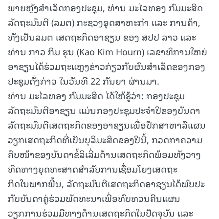
ພາຍຫຼັງສໍາເລັດກອງປະຊຸມ, ທ່ານ ມະໄລທອງ ກົມມະສິດ
ລັດຖະມົນຕີ (ລມຕ) ກະຊວງອຸດສາຫະກໍາ ແລະ ການຄ້າ,
ທັງເປັນລມຕ ເສດຖະກິດອາຊຽນ ຂອງ ສປປ ລາວ ແລະ
ທ່ານ ກາວ ກິມ ຮຸນ (Kao Kim Hourn) ເລຂາທິການໃຫຍ່
ອາຊຽນໄດ້ຮ່ວມຖະແຫຼງຂ່າວກ່ຽວກັບຜົນສຳເລັດຂອງກອງ
ປະຊຸມດັ່ງກ່າວ ໃນວັນທີ 22 ກັນຍາ ຜ່ານມາ.
ທ່ານ ມະໄລທອງ ກົມມະສິດ ໄດ້ໃຫ້ຮູ້ວ່າ: ກອງປະຊຸມ
ລັດຖະມົນຕີອາຊຽນ ແມ່ນກອງປະຊຸມປະຈຳປີຂອງບັນດາ
ລັດຖະມົນຕີເສດຖະກິດຂອງອາຊຽນເພື່ອປຶກສາຫາລືແຜນ
ວຽກເສດຖະກິດທີ່ເປັນບຸລິມະສິດຂອງປີນີ້, ກວດກາຄວາມ
ຄືບໜ້າຂອງບັນດາຂໍ້ລິເລີ່ມດ້ານເສດຖະກິດພ້ອມທັງວາງ
ທິດທາງຍຸດທະສາດສຳລັບການເຊື່ອມໂຍງເສດຖະ
ກິດໃນພາກພື້ນ, ລັດຖະມົນຕີເສດຖະກິດອາຊຽນໄດ້ພົບປະ
ກັບບັນດາຄູ່ຮ່ວມພັດທະນາເພື່ອທົບທວນຄືນແຜນ
ວຽກການຮ່ວມມືທາງດ້ານເສດຖະກິດໃນປັດຈຸບັນ ແລະ