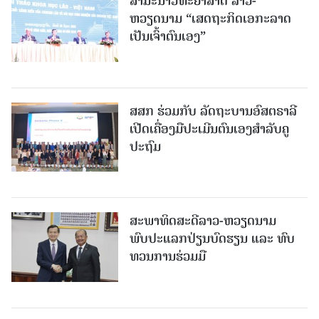
ສຳມະນາວິທະຍາສາດ ລາວ-
ຫວຽດນາມ “ເສດຖະກິດເອກະລາດ
ເປັນເຈົ້າຕົນເອງ”
ສສກ ຮ່ວມກັບ ລັດຖະບານອົສຕຣາລີ
ເປີດເຄື່ອງມືປະເມີນຕົນເອງສຳລັບຄູ
ປະຖົມ
ສະພາທິດສະດີລາວ-ຫວຽດນາມ
ພົບປະແລກປ່ຽນບົດຮຽນ ແລະ ທົບ
ທວນການຮ່ວມມື