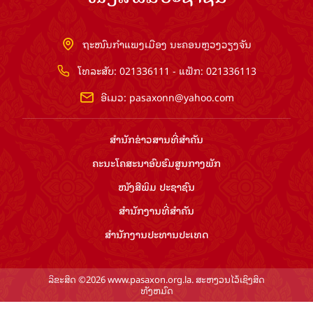
ຖະໜົນກຳແພງເມືອງ ນະຄອນຫຼວງວຽງຈັນ
ໂທລະສັບ: 021336111 - ແຟັກ: 021336113
ອີເມວ:
pasaxonn@yahoo.com
ສຳ​ນັກ​ຂ່າວ​ສານ​ທີ່​ສຳ​ຄັນ​
ຄະນະໂຄສະນາອົບຮົມ​ສູນ​ກາງ​ພັກ
ໜັງສືພິມ ປະ​ຊາ​ຊົນ
ສຳ​ນັກ​ງານ​ທີ່​ສຳ​ຄັນ
ສຳ​ນັກ​ງານ​ປະ​ທານ​ປະ​ເທດ
ລິຂະສິດ ©2026 www.pasaxon.org.la. ສະຫງວນໄວ້ເຊິງສິດ
ທັງຫມົດ