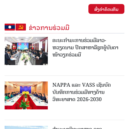
ສົ່ງຄໍາຄິດເຫັນ
ຂ່າວການຮ່ວມມື
ຄະນະກໍາມະການຮ່ວມມືລາວ-
ຫວຽດນາມ ປຶກສາຫາລືຊຸກຍູ້ບັນດາ
ໜ້າວຽກຮ່ວມມື
NAPPA ແລະ VASS ເຊັນບົດ
ບັນທຶກການຮ່ວມມືທາງດ້ານ
ວິທະຍາສາດ 2026-2030