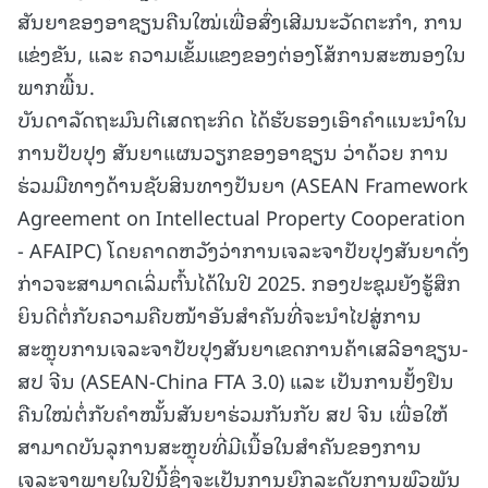
ສັນຍາຂອງອາຊຽນຄືນໃໝ່ເພື່ອສົ່ງເສີມນະວັດຕະກຳ, ການ
ແຂ່ງຂັນ, ແລະ ຄວາມເຂັ້ມແຂງຂອງຕ່ອງໂສ້ການສະໜອງໃນ
ພາກພື້ນ.
ບັນດາລັດຖະມົນຕີເສດຖະກິດ ໄດ້ຮັບຮອງເອົາຄຳແນະນຳໃນ
ການປັບປຸງ ສັນຍາແຜນວຽກຂອງອາຊຽນ ວ່າດ້ວຍ ການ
ຮ່ວມມືທາງດ້ານຊັບສິນທາງປັນຍາ (ASEAN Framework
Agreement on Intellectual Property Cooperation
- AFAIPC) ໂດຍຄາດຫວັງວ່າການເຈລະຈາປັບປຸງສັນຍາດັ່ງ
ກ່າວຈະສາມາດເລິ່ມຕົ້ນໄດ້ໃນປີ 2025. ກອງປະຊຸມຍັງຮູ້ສຶກ
ຍິນດີຕໍ່ກັບຄວາມຄືບໜ້າອັນສຳຄັນທີ່ຈະນຳໄປສູ່ການ
ສະຫຼຸບການເຈລະຈາປັບປຸງສັນຍາເຂດການຄ້າເສລີອາຊຽນ-
ສປ ຈີນ (ASEAN-China FTA 3.0) ແລະ ເປັນການຢັ້ງຢືນ
ຄືນໃໝ່ຕໍ່ກັບຄຳໝັ້ນສັນຍາຮ່ວມກັນກັບ ສປ ຈີນ ເພື່ອໃຫ້
ສາມາດບັນລຸການສະຫຼຸບທີ່ມີເນື້ອໃນສຳຄັນຂອງການ
ເຈລະຈາພາຍໃນປີນີ້ຊຶ່ງຈະເປັນການຍົກລະດັບການພົວພັນ