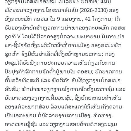
ວຽກງານໂຄສະນາອົບຮົມ ໃນໄລຍະ 5 ປີຕໍ່ໜ້າ; ແຜນ
ພັດທະນາວຽກງານໂຄສະນາອົບຮົມ (2026-2030) ຂອງ
ອົງຄະນະພັກ ຄອສພ ໃນ 9 ແຜນງານ, 42 ໂຄງການ; ໄດ້
ຮັບຮອງເອົາບົດສໍາຫຼວດການນໍາພາຂອງຄະນະພັກ ຄອສພ
ຊຸດທີ V ໂດຍໄດ້ຕີລາຄາສູງຕໍ່ຄວາມພະຍາຍາມ ໃນການນໍາ
ພາ-ຊີ້ນໍາຈັດຕັ້ງປະຕິບັດໜ້າທີ່ການເມືອງ ຂອງຄະນະພັກ
ຊຸດເກົ່າ ຊຶ່ງມີຜົນສໍາເລັດທີ່ຕັ້ງໜ້າຫຼາຍປະການ; ກອງ
ປະຊຸມໄດ້ຮັບຟັງການປະກອບຄວາມເຫັນກ່ຽວກັບການ
ປັບປຸງກົງຈັກການຈັດຕັ້ງຢູ່ພາຍໃນ ຄອສພ; ບົດບາດການ
ຄົ້ນຄວ້າທິດສະດີ ແລະ ພຶດຕິກຳ ຮັບໃຊ້ວຽກງານໂຄສະນາ
ອົບຮົມ; ພັກນໍາພາວຽກງານອົງການຈັດຕັ້ງມະຫາຊົນ ແລະ
ບົດບາດຂອງວຽກງານສື່ມວນຊົນ, ຊຶ່ງບົດປະກອບຄຳເຫັນ
ຂອງແຕ່ລະພາກສ່ວນ ລ້ວນແຕ່ສະແດງໃຫ້ເຫັນເຖິງຄວາມ
ເປັນເອກະພາບ ຕໍ່ບົດລາຍງານການເມືອງ, ທິດທາງ,
ຄາດໝາຍສູ້ຊົນ ແລະ ວຽກງານຮອບດ້ານຕໍ່ກອງປະຊຸມ