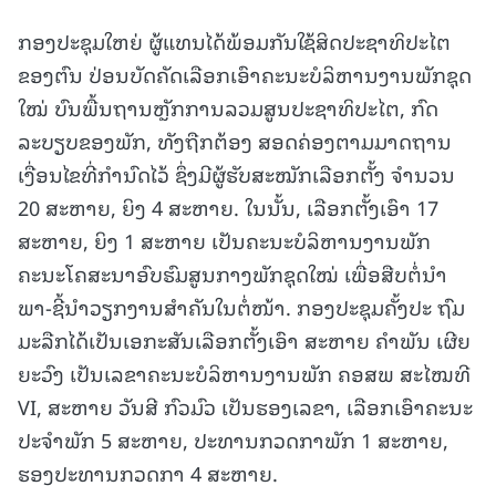
ກອງປະຊຸມໃຫຍ່ ຜູ້ແທນໄດ້ພ້ອມກັນໃຊ້ສິດປະຊາທິປະໄຕ
ຂອງຕົນ ປ່ອນບັດຄັດເລືອກເອົາຄະນະບໍລິຫານງານພັກຊຸດ
ໃໝ່ ບົນພື້ນຖານຫຼັກການລວມສູນປະຊາທິປະໄຕ, ກົດ
ລະບຽບຂອງພັກ, ທັງຖືກຕ້ອງ ສອດຄ່ອງຕາມມາດຖານ
ເງື່ອນໄຂທີ່ກຳນົດໄວ້ ຊຶ່ງມີຜູ້ຮັບສະໝັກເລືອກຕັ້ງ ຈຳນວນ
20 ສະຫາຍ, ຍິງ 4 ສະຫາຍ. ໃນນັ້ນ, ເລືອກຕັ້ງເອົາ 17
ສະຫາຍ, ຍິງ 1 ສະຫາຍ ເປັນຄະນະບໍລິຫານງານພັກ
ຄະນະໂຄສະນາອົບຮົມສູນກາງພັກຊຸດໃໝ່ ເພື່ອສືບຕໍ່ນໍາ
ພາ-ຊີ້ນໍາວຽກງານສໍາຄັນໃນຕໍ່ໜ້າ. ກອງປະຊຸມຄັ້ງປະ ຖົມ
ມະລືກໄດ້ເປັນເອກະສັນເລືອກຕັ້ງເອົາ ສະຫາຍ ຄໍາພັນ ເຜີຍ
ຍະວົງ ເປັນເລຂາຄະນະບໍລິຫານງານພັກ ຄອສພ ສະໄໝທີ
VI, ສະຫາຍ ວັນສີ ກົວມົວ ເປັນຮອງເລຂາ, ເລືອກເອົາຄະນະ
ປະຈໍາພັກ 5 ສະຫາຍ, ປະທານກວດກາພັກ 1 ສະຫາຍ,
ຮອງປະທານກວດກາ 4 ສະຫາຍ.