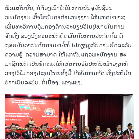
ພ້ອມກັນນັ້ນ, ກໍຕ້ອງເອົາໃຈໃສ່ ການບັນຈຸສັບຊ້ອນ
ພະນັກງານ ເຂົ້າໃສ່ບັນດາຕໍາແໜ່ງງານໃຫ້ແທດເໝາະ;
ເພີ່ມທະວີການຄຸ້ມຄອງດ້ານລະບຽບວິໄນຢູ່ພາຍໃນການ
ຈັດຕັ້ງ ຂອງອົງຄະນະພັກຕິດພັນກັບການສະກັດກັ້ນ ຕີ
ຖອຍບັນດາປະກົດການຫຍໍ້ທໍ້ ໄປຄຽງຄູ່ກັບການຍົກລະດັບ
ຄວາມຮູ້, ຄວາມສາມາດ ໃຫ້ແກ່ຖັນແຖວພະນັກງານ-ສະ
ມາຊິກພັກ ເປັນຂໍກະແຈໃຫ້ແກ່ການຮັບປະກັນໜ້າວຽກທີ່
ວາງໄວ້ໃນກອງປະຊຸມໃຫຍ່ຄັ້ງນີ້ ໄດ້ຮັບການຈັດ ຕັ້ງປະຕິບັດ
ຢ່າງເປັນລະບົບ, ຕໍ່ເນື່ອງ, ແຂງແຮງ.