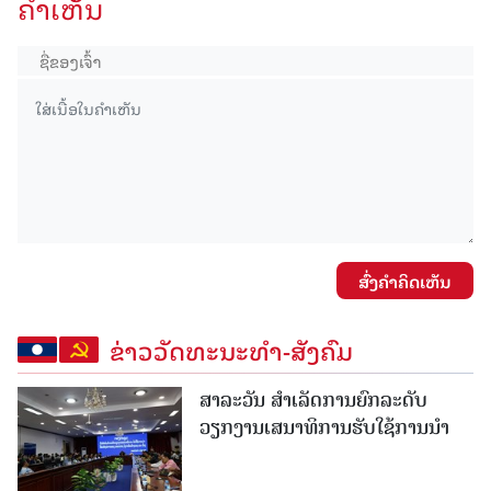
ຄໍາເຫັນ
ສົ່ງຄໍາຄິດເຫັນ
ຂ່າວວັດທະນະທຳ-ສັງຄົມ
ສາລະວັນ ສໍາເລັດການຍົກລະດັບ
ວຽກງານເສນາທິການຮັບໃຊ້ການນໍາ