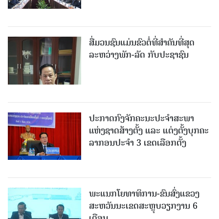
ສື່ມວນຊົນແມ່ນຂົວຕໍ່ທີ່ສໍາຄັນທີ່ສຸດ
ລະຫວ່າງພັກ-ລັດ ກັບປະຊາຊົນ
ປະກາດກົງຈັກຄະນະປະຈໍາສະພາ
ແຫ່ງຊາດສ້າງຕັ້ງ ແລະ ແຕ່ງຕັ້ງບຸກຄະ
ລາກອນປະຈໍາ 3 ເຂດເລືອກຕັ້ງ
ພະແນກໂຍທາທິການ-ຂົນສົ່ງແຂວງ
ສະຫວັນນະເຂດສະຫຼຸບວຽກງານ 6
ເດືອນ