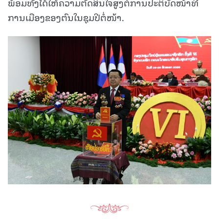
ພ້ອມທັງໄດ້ໃຫ້ຄວາມຕັດສິນໃຈສູງຕໍ່ການປະຕິບັດໜ້າທີ່
ການເມືອງຂອງຕົນໃນຊຸມປີຕໍ່ໜ້າ.