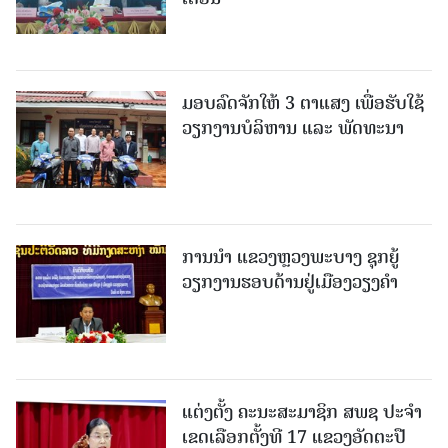
ມອບລົດຈັກໃຫ້ 3 ຕາແສງ ເພື່ອຮັບໃຊ້
ວຽກງານບໍລິຫານ ແລະ ພັດທະນາ
ການນຳ ແຂວງຫຼວງພະບາງ ຊຸກຍູ້
ວຽກງານຮອບດ້ານຢູ່ເມືອງວຽງຄໍາ
ແຕ່ງຕັ້ງ ຄະນະສະມາຊິກ ສພຊ ປະຈຳ
ເຂດເລືອກຕັ້ງທີ 17 ແຂວງອັດຕະປື