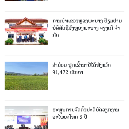
ການນຳແຂວງຫຼວງພະບາງ ຢ້ຽມ​ຢາມ
ບໍ​ລິ​ສັດຊີມັງຫຼວງພະບາງ ຈຽງເກີ ຈໍາ
ກັດ
ຄໍາມ່ວນ ປູກເຂົ້ານາປີໄດ້ທັງໝົດ
91,472 ເຮັກຕາ
ສະຫຼຸບການຈັດຕັ້ງປະຕິບັດວຽກງານ
ອະໄພຍະໂທດ 5 ປີ