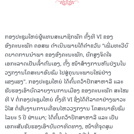
ກອງປະຊຸມໃຫຍ່ຜູ້ແທນສະມາຊິກພັກ ຄັ້ງທີ VI ຂອງ
ອົງຄະນະພັກ ຄອສພ ດໍາເນີນພາຍໃຕ້ຄໍາຂວັນ “ເພີ່ມທະວີບົ
ດບາດການນໍາພາ ຂອງອົງຄະນະພັກ, ຍົກສູງຈິດໃຈ
ເອກະລາດເປັນເຈົ້າຕົນເອງ, ຕັ້ງ ໜ້າສ້າງການຫັນປ່ຽນໃນ
ວຽກງານໂຄສະນາອົບຮົມ ໄປສູ່ຄຸນນະພາບໃໝ່ຢ່າງ
ແຂງແຮງ". ກອງປະຊຸມໃຫຍ່ ໄດ້ຄົ້ນຄວ້າປຶກສາຫາລື ແລະ
ຮັບຮອງເອົາບົດລາຍງານການເມືອງ ຂອງຄະນະພັກ ສະໄໝ
ທີ V ຕໍ່ກອງປະຊຸມໃຫຍ່ ຄັ້ງທີ VI ຊຶ່ງໄດ້ຕີລາຄາຢ່າງພາວະ
ວິໄສ ຕໍ່ຜົນງານການເຄື່ອນໄຫວວຽກງານ ໂຄສະນາອົບຮົມ
ໄລຍະ 5 ປີ ຜ່ານມາ; ໄດ້ຄົ້ນຄວ້າປຶກສາຫາລື ແລະ ເປັນ
ເອກະສັນຮັບຮອງເອົາບັນດາທິດທາງ, ໜ້າທີ່ຈຸດສຸມ