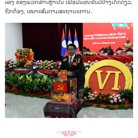
ແຂງ ຂອງພວກເຂົາເຫຼົ່ານັ້ນ ເພື່ອມີແຜນຮັບມືຢ່າງເດັດດ່ຽວ,
ຖືກຕ້ອງ, ເໝາະສົມຕາມສະຖານະການ.