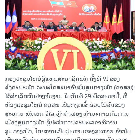
ກອງປະຊຸມໃຫຍ່ຜູ້ແທນສະມາຊິກພັກ ຄັ້ງທີ VI ຂອງ
ອົງຄະນະພັກ ຄະນະໂຄສະນາອົບຮົມສູນກາງພັກ (ຄອສພ)
ໄດ້ສໍາເລັດຜົນຢ່າງຈົບງາມ ໃນວັນທີ 29 ພຶດສະພານີ້, ທີ່
ຫ້ອງປະຊຸມໃຫຍ່ ຄອສພ ເປັນກຽດເຂົ້າຮ່ວມໂອ້ລົມຂອງ
ສະຫາຍ ພົນເອກ ວິໄລ ຫຼ້າຄໍາຟອງ ກໍາມະການກົມການ
ເມືອງສູນກາງພັກ ຜູ້ປະຈໍາການຄະນະເລຂາທິການ
ສູນກາງພັກ, ໂດຍການເປັນປະທານຂອງສະຫາຍ ຄໍາພັນ
ເຜີຍຍະວົງ ກໍາມະການກົມການເມືອງສູນກາງພັກ ເລຂາ