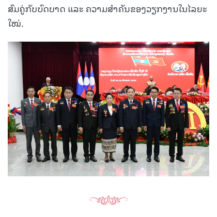
ສົມຄູ່ກັບບົດບາດ ແລະ ຄວາມສໍາຄັນຂອງວຽກງານໃນໄລຍະ
ໃໝ່.