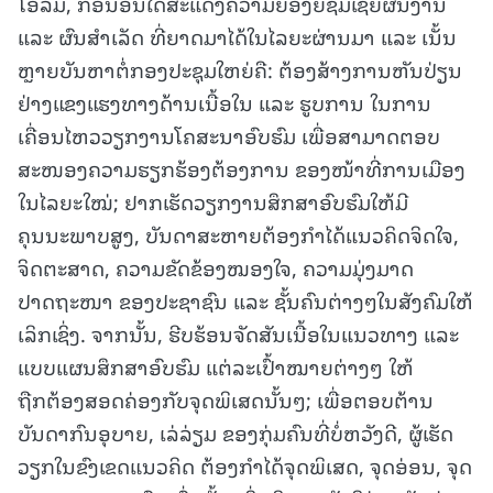
ໂອ້ລົມ, ກ່ອນອື່ນໄດ້ສະແດງຄວາມຍ້ອງຍໍຊົມເຊີຍຜົນງານ
ແລະ ຜົນສໍາເລັດ ທີ່ຍາດມາໄດ້ໃນໄລຍະຜ່ານມາ ແລະ ເນັ້ນ
ຫຼາຍບັນຫາຕໍ່ກອງປະຊຸມໃຫຍ່ຄື: ຕ້ອງສ້າງການຫັນປ່ຽນ
ຢ່າງແຂງແຮງທາງດ້ານເນື້ອໃນ ແລະ ຮູບການ ໃນການ
ເຄື່ອນໄຫວວຽກງານໂຄສະນາອົບຮົມ ເພື່ອສາມາດຕອບ
ສະໜອງຄວາມຮຽກຮ້ອງຕ້ອງການ ຂອງໜ້າທີ່ການເມືອງ
ໃນໄລຍະໃໝ່; ຢາກເຮັດວຽກງານສຶກສາອົບຮົມໃຫ້ມີ
ຄຸນນະພາບສູງ, ບັນດາສະຫາຍຕ້ອງກຳໄດ້ແນວຄິດຈິດໃຈ,
ຈິດຕະສາດ, ຄວາມຂັດຂ້ອງໝອງໃຈ, ຄວາມມຸ່ງມາດ
ປາດຖະໜາ ຂອງປະຊາຊົນ ແລະ ຊັ້ນຄົນຕ່າງໆໃນສັງຄົມໃຫ້
ເລິກເຊິ່ງ. ຈາກນັ້ນ, ຮີບຮ້ອນຈັດສັນເນື້ອໃນແນວທາງ ແລະ
ແບບແຜນສຶກສາອົບຮົມ ແຕ່ລະເປົ້າໝາຍຕ່າງໆ ໃຫ້
ຖືກຕ້ອງສອດຄ່ອງກັບຈຸດພິເສດນັ້ນໆ; ເພື່ອຕອບຕ້ານ
ບັນດາກົນອຸບາຍ, ເລ່ລ່ຽມ ຂອງກຸ່ມຄົນທີ່ບໍ່ຫວັງດີ, ຜູ້ເຮັດ
ວຽກໃນຂົງເຂດແນວຄິດ ຕ້ອງກຳໄດ້ຈຸດພິເສດ, ຈຸດອ່ອນ, ຈຸດ