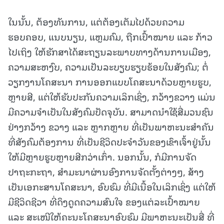
ໃນນັ້ນ, ຕ້ອງທັນການ, ແຕ່ຕ້ອງເຕັມໄປດ້ວຍຄວາມ
ຮອບຄອບ, ແນບນຽນ, ແຫຼມຄົມ, ຖືກເປົ້າໝາຍ ແລະ ກ້າວ
ໄປເຖິງ ໃຫ້ຮັກສາໄດ້ສະຖຽນລະພາບທາງດ້ານການເມືອງ,
ຄວາມສະຫງົບ, ຄວາມເປັນລະບຽບຮຽບຮ້ອຍໃນສັງຄົມ; ຕໍ່
ວຽກງານໂຄສະນາ ການອອກແບບໂຄສະນາດ້ວຍຫຼາຍຮູບ,
ຫຼາຍສີ, ແຕ່ໃຫ້ຮັບປະກັນຄວາມເລິກເຊິ່ງ, ກວ້າງຂວາງ ແມ່ນ
ມີຄວາມຈຳເປັນໃນສັງຄົມປັດຈຸບັນ. ສາມາດນຳໃຊ້ສື່ມວນຊົນ
ຢ່າງກວ້າງ ຂວາງ ແລະ ຫຼາກຫຼາຍ ທີ່ເປັນພາຫະນະສຳຄັນ
ທີ່ສັງຄົມຕ້ອງການ ທີ່ເປັນຊີວິດປະຈຳວັນຂອງເຂົາເຈົ້າຢູ່ນັ້ນ
ໃຫ້ມີຫຼາຍຮູບຫຼາຍສີກວ່າເກົ່າ. ນອກນັ້ນ, ກໍມີການຈັດ
ປາຖະກະຖາ, ສຳມະນາຜ່ານອົງການຈັດຕັ້ງຕ່າງໆ, ສ້າງ
ເປັນເອກະສານໂຄສະນາ, ອົບຮົມ ທີ່ມີເນື້ອໃນເລິກເຊິ່ງ ແຕ່ໃຫ້
ມີຊີວິດຊີວາ ທີ່ດຶງດູດຄວາມສົນໃຈ ຂອງແຕ່ລະເປົ້າໝາຍ
ແລະ ສະເໜີໃຫ້ຄະນະໂຄສະນາອົບຮົມ ມີພາຫະນະເປັນສື່ ທີ່