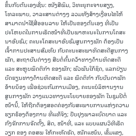
ຂຶ້ນກັບຕົນເອງເຊັ່ນ: ໜັງສືພິມ, ວິທະຍຸກະຈາຍສຽງ,
ໂທລະພາບ, ວາລະສານຕ່າງໆ ລວມທັງສ້າງເງື່ອນໄຂໃຫ້
ສາມາດນຳໃຊ້ສື່ອອນລາຍ ໃຫ້ເປັນຂອງຕົນເອງ ທີ່ເປັນ
ປະໂຫຍດໃນການເຮັດໜ້າທີ່ເປັນພາຫະນະໃນການໂຄສະ
ນາອົບຮົມ; ຄະນະໂຄສະນາອົບຮົມສູນກາງພັກ ຕ້ອງເປັນ
ເຈົ້າການປະສານສົມທົບ ກັບຄະນະສະພາທິດສະດີສູນກາງ
ພັກ, ສະຖາບັນຕ່າງໆ ສືບຕໍ່ຄົ້ນຄວ້າທາງດ້ານທິດສະດີ
ແລະ ສະຫຼຸບພຶດຕິກຳ ຂອງພັກ; ພົວພັນໃກ້ຊິດ, ແລກປ່ຽນ
ບົດຮຽນທາງດ້ານທິດສະດີ ແລະ ພຶດຕິກຳ ກັບບັນດາພັກ
ອ້າຍນ້ອງ ເພື່ອຊ່ວຍກົມການເມືອງ, ຄະນະບໍລິຫານງານ
ສູນກາງພັກ ວາງແນວທາງນະໂຍບາຍຂອງພັກ ໃນຊຸມປີຕໍ່
ໜ້ານີ້, ໃຫ້ຖືກຕ້ອງສອດຄ່ອງກັບສະພາບການແຫ່ງຄວາມ
ຮຽກຮ້ອງຕ້ອງການ ທີ່ແທ້ຈິງ; ປັບປຸງພາລະບົດບາດ ແລະ
ກົງຈັກການຈັດຕັ້ງ, ສິດ, ໜ້າທີ່, ແລະ ແບບແຜນວິທີເຮັດ
ວຽກ ຂອງ ຄອສພ ໃຫ້ກະທັດຮັດ, ໜັກແໜ້ນ, ເຂັ້ມແຂງ,