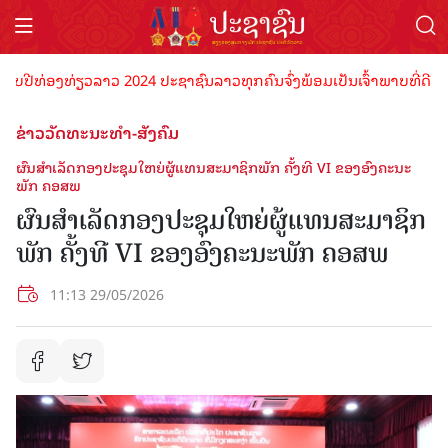
ງທ່ຽວລາວ 2024 ປະຊາຊົນລາວທຸກຄົນຈົ່ງພ້ອມເປັນເຈົ້າພາບທີ່ດີ ຕ້ອນຮັບນັກ
ຂ່າວວັດທະນະທຳ-ສັງຄົມ
ຜົນສໍາເລັດກອງປະຊຸມໃຫຍ່ຜູ້ແທນສະມາຊິກພັກ ຄັ້ງທີ VI ຂອງອົງຄະນະ
ພັກ ຄອສພ
ຜົນສໍາເລັດກອງປະຊຸມໃຫຍ່ຜູ້ແທນສະມາຊິກ
ພັກ ຄັ້ງທີ VI ຂອງອົງຄະນະພັກ ຄອສພ
11:13 29/05/2026