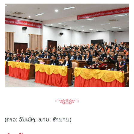
(ຂ່າວ: ວັນເພັງ; ພາບ: ສໍານານ)