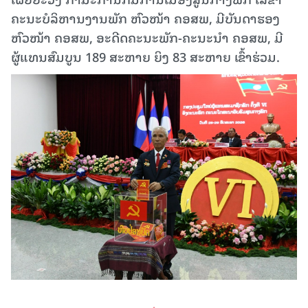
ຄະນະບໍລິຫານງານພັກ ຫົວໜ້າ ຄອສພ, ມີບັນດາຮອງ
ຫົວໜ້າ ຄອສພ, ອະດີດຄະນະພັກ-ຄະນະນໍາ ຄອສພ, ມີ
ຜູ້ແທນສົມບູນ 189 ສະຫາຍ ຍິງ 83 ສະຫາຍ ເຂົ້າຮ່ວມ.