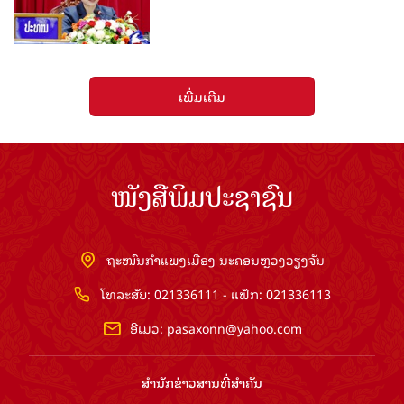
ເພີ່ມເຕີມ
ໜັງສືພິມປະຊາຊົນ
ຖະໜົນກຳແພງເມືອງ ນະຄອນຫຼວງວຽງຈັນ
ໂທລະສັບ: 021336111 - ແຟັກ: 021336113
ອີເມວ:
pasaxonn@yahoo.com
ສຳ​ນັກ​ຂ່າວ​ສານ​ທີ່​ສຳ​ຄັນ​