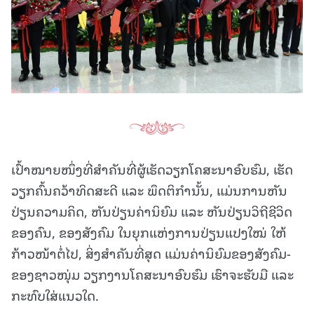
ເປົ້າໝາຍໜຶ່ງທີ່ສຳຄັນທີ່ຜູ້ເຮັດວຽກໂຄສະນາອົບຮົມ, ເຮັດ
ວຽກຄົ້ນຄວ້າທິດສະດີ ແລະ ພຶດຕິກຳນັ້ນ, ແມ່ນການຫັນ
ປ່ຽນຄວາມຄິດ, ຫັນປ່ຽນຄ່ານິຍົມ ແລະ ຫັນປ່ຽນວິຖີຊີວິດ
ຂອງຄົນ, ຂອງສັງຄົມ ໃນຍຸກແຫ່ງການປ່ຽນແປງໃໝ່ ໃຫ້
ກ້າວໜ້າຕໍ່ໄປ, ສິ່ງສຳຄັນທີ່ສຸດ ແມ່ນຄ່ານິຍົມຂອງສັງຄົມ-
ຂອງຊາວໜຸ່ມ ວຽກງານໂຄສະນາອົບຮົມ ເຮົາຈະຮັບມື ແລະ
ກະທົບໃສ່ແນວໃດ.