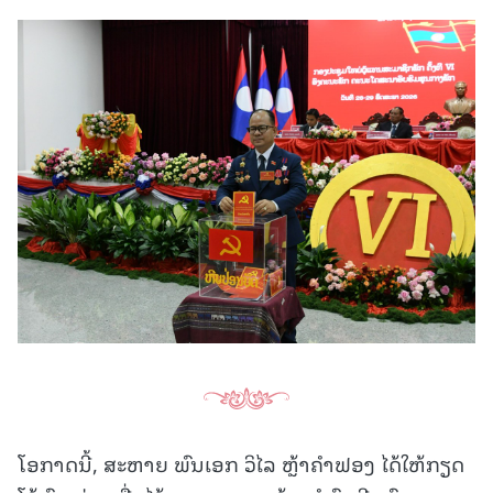
ໂອກາດນີ້, ສະຫາຍ ພົນເອກ ວິໄລ ຫຼ້າຄໍາຟອງ ໄດ້ໃຫ້ກຽດ