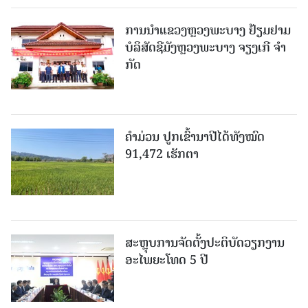
ການນຳແຂວງຫຼວງພະບາງ ຢ້ຽມ​ຢາມ
ບໍ​ລິ​ສັດຊີມັງຫຼວງພະບາງ ຈຽງເກີ ຈໍາ
ກັດ
ຄໍາມ່ວນ ປູກເຂົ້ານາປີໄດ້ທັງໝົດ
91,472 ເຮັກຕາ
ສະຫຼຸບການຈັດຕັ້ງປະຕິບັດວຽກງານ
ອະໄພຍະໂທດ 5 ປີ