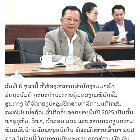
ວັນທີ 6 ຕຸລານີ້ ທີ່ຫ້ອງວ່າການສໍານັກງານນາຍົກ
ລັດຖະມົນຕີ ຄະນະກໍາມະການຄຸ້ມຄອງໄພພິບັດຂັ້ນ
ສູນກາງ ໄດ້ຈັດກອງປະຊຸມປຶກສາຫາລືການແກ້ໄຂຜົນ
ກະທົບໄພນ້ຳຖ້ວມທີ່ເກີດຂຶ້ນຈາກພາຍຸໃນປີ 2025 ເປັນຕົ້ນ
ພາຍຸວຸທິບ, ວິພາ, ບົວລອຍ ແລະ ແຜນການກະກຽມຄວາມ
ພ້ອມຮັບມືກັບລົມພະຍຸແມັດໂມ ທີ່ຈະພັດຜ່ານເຂົ້າມາ ສປປ
ລາວ ໃນໄວໆນີ້ ໂດຍການເປັນປະທານຂອງທ່ານ ພົອ ຈັນ