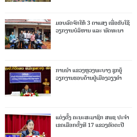
ມອບລົດຈັກໃຫ້ 3 ຕາແສງ ເພື່ອຮັບໃຊ້
ວຽກງານບໍລິຫານ ແລະ ພັດທະນາ
ການນຳ ແຂວງຫຼວງພະບາງ ຊຸກຍູ້
ວຽກງານຮອບດ້ານຢູ່ເມືອງວຽງຄໍາ
ແຕ່ງຕັ້ງ ຄະນະສະມາຊິກ ສພຊ ປະຈຳ
ເຂດເລືອກຕັ້ງທີ 17 ແຂວງອັດຕະປື