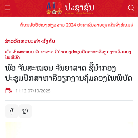
ຕ້ອນຮັບປີທ່ອງທ່ຽວລາວ 2024 ປະຊາຊົນລາວທຸກຄົນຈົ່ງພ້ອມເປັນເຈົ້າພ
ຂ່າວວັດທະນະທຳ-ສັງຄົມ
ພົອ ຈັນສະໝອນ ຈັນຍາລາດ ຊີ້ນຳກອງປະຊຸມປຶກສາຫາລືວຽກງານຄຸ້ມຄອງ
ໄພພິບັດ
ພົອ ຈັນສະໝອນ ຈັນຍາລາດ ຊີ້ນຳກອງ
ປະຊຸມປຶກສາຫາລືວຽກງານຄຸ້ມຄອງໄພພິບັດ
11:12 07/10/2025