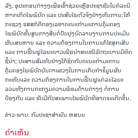
ລັງ, ອຸປະກອນຕ່າງໆເພື່ອເຂົ້າຊ່ວຍເຫຼືອປະຊາຊົນໃນກໍລະນີ
ຫາກເກີດໄພພິບັດ ແລະ ປະສົບໄພຕົວຈິງຢ່າງທັນການ;ໃຫ້
ກະຊວງ ຮສສກໍຄືກອງເລຂາຄະນະກຳມະການຄຸ້ມຄອງ
ໄພພິບັດຂັ້ນສູນກາງສືບຕໍ່ປັບປຸງບົດລາຍງານການປະເມີນ
ຜົນເສຍຫາຍ ແລະ ຄວາມຕ້ອງການໃນການແກ້ໄຂສຸກເສີນ
ແລະ ການຟື້ນຟູໄລຍະຍາວເພື່ອນໍາສະເໜີລັດຖະບານມີທິດ
ຊີ້ນໍາ; ປະສານສົມທົບຢ່າງໃກ້ຊິດກັບຄະນະກໍາມະການ
ຄຸ້ມຄອງໄພພິບັດບັນດາແຂວງໃນການເກັບກຳຂໍ້ມູນຜົນ
ກະທົບແລະ ຄວາມຕ້ອງການໃນການຟື້ນຟູແຕ່ລະໄລຍະ
ລວມທັງການກະກຽມຄວາມພ້ອມດ້ານຕ່າງໆ ຕໍ່ການ
ປ້ອງກັນ ແລະ ຮັບມືກັບສະພາບໄພພິບັດທີ່ອາດຈະເກີດຂຶ້ນ.
ຂ່າວ-ພາບ: ກົມປະຊາສຳພັນ ຫສນຍ
ຄໍາເຫັນ