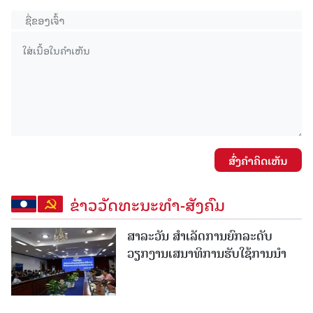
ສົ່ງຄໍາຄິດເຫັນ
ຂ່າວວັດທະນະທຳ-ສັງຄົມ
ສາລະວັນ ສໍາເລັດການຍົກລະດັບ
ວຽກງານເສນາທິການຮັບໃຊ້ການນໍາ