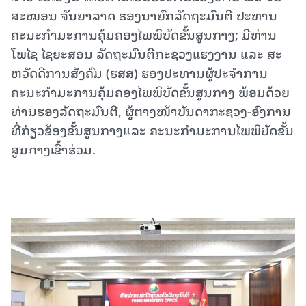
ສະໝອນ ຈັນຍາລາດ ຮອງນາຍົກລັດຖະມົນຕີ ປະທານ
ຄະນະກຳມະການຄຸ້ມຄອງໄພພິບັດຂັ້ນສູນກາງ; ມີທ່ານ
ໂພໄຊ ໄຊຍະສອນ ລັດຖະມົນຕີກະຊວງແຮງງານ ແລະ ສະ
ຫວັດດີການສັງຄົມ (ຮສສ) ຮອງປະທານຜູ້ປະຈຳການ
ຄະນະກຳມະການຄຸ້ມຄອງໄພພິບັດຂັ້ນສູນກາງ ພ້ອມດ້ວຍ
ທ່ານຮອງລັດຖະມົນຕີ, ຜູ້ຕາງໜ້າບັນດາກະຊວງ-ອົງການ
ທີ່ກ່ຽວຂ້ອງຂັ້ນສູນກາງແລະ ຄະນະກໍາມະການໄພພິບັດຂັ້ນ
ສູນກາງເຂົ້າຮ່ວມ.