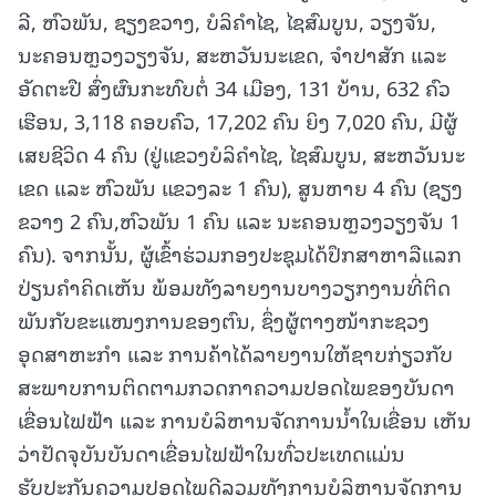
ລີ, ຫົວພັນ, ຊຽງຂວາງ, ບໍລິຄຳໄຊ, ໄຊສົມບູນ, ວຽງຈັນ,
ນະຄອນຫຼວງວຽງຈັນ, ສະຫວັນນະເຂດ, ຈຳປາສັກ ແລະ
ອັດຕະປື ສົ່ງຜົນກະທົບຕໍ່ 34 ເມືອງ, 131 ບ້ານ, 632 ຄົວ
ເຮືອນ, 3,118 ຄອບຄົວ, 17,202 ຄົນ ຍິງ 7,020 ຄົນ, ມີຜູ້
ເສຍຊີວິດ 4 ຄົນ (ຢູ່ແຂວງບໍລິຄໍາໄຊ, ໄຊສົມບູນ, ສະຫວັນນະ
ເຂດ ແລະ ຫົວພັນ ແຂວງລະ 1 ຄົນ), ສູນຫາຍ 4 ຄົນ (ຊຽງ
ຂວາງ 2 ຄົນ,ຫົວພັນ 1 ຄົນ ແລະ ນະຄອນຫຼວງວຽງຈັນ 1
ຄົນ). ຈາກນັ້ນ, ຜູ້ເຂົ້າຮ່ວມກອງປະຊຸມໄດ້ປຶກສາຫາລືແລກ
ປ່ຽນຄໍາຄິດເຫັນ ພ້ອມທັງລາຍງານບາງວຽກງານທີ່ຕິດ
ພັນກັບຂະແໜງການຂອງຕົນ, ຊຶ່ງຜູ້ຕາງໜ້າກະຊວງ
ອຸດສາຫະກຳ ແລະ ການຄ້າໄດ້ລາຍງານໃຫ້ຊາບກ່ຽວກັບ
ສະພາບການຕິດຕາມກວດກາຄວາມປອດໄພຂອງບັນດາ
ເຂື່ອນໄຟຟ້າ ແລະ ການບໍລິຫານຈັດການນໍ້າໃນເຂື່ອນ ເຫັນ
ວ່າປັດຈຸບັນບັນດາເຂື່ອນໄຟຟ້າໃນທົ່ວປະເທດແມ່ນ
ຮັບປະກັນຄວາມປອດໄພດີລວມທັງການບໍລິຫານຈັດການ