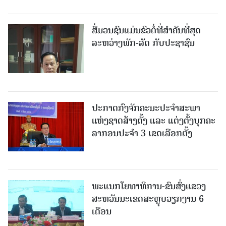
ສື່ມວນຊົນແມ່ນຂົວຕໍ່ທີ່ສໍາຄັນທີ່ສຸດ
ລະຫວ່າງພັກ-ລັດ ກັບປະຊາຊົນ
ປະກາດກົງຈັກຄະນະປະຈໍາສະພາ
ແຫ່ງຊາດສ້າງຕັ້ງ ແລະ ແຕ່ງຕັ້ງບຸກຄະ
ລາກອນປະຈໍາ 3 ເຂດເລືອກຕັ້ງ
ພະແນກໂຍທາທິການ-ຂົນສົ່ງແຂວງ
ສະຫວັນນະເຂດສະຫຼຸບວຽກງານ 6
ເດືອນ