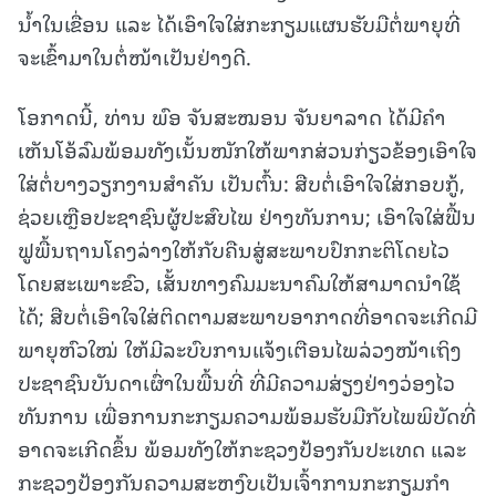
ນໍ້າໃນເຂື່ອນ ແລະ ໄດ້ເອົາໃຈໃສ່ກະກຽມແຜນຮັບມືຕໍ່ພາຍຸທີ່
ຈະເຂົ້າມາໃນຕໍ່ໜ້າເປັນຢ່າງດີ.
ໂອກາດນີ້, ທ່ານ ພົອ ຈັນສະໝອນ ຈັນຍາລາດ ໄດ້ມີຄຳ
ເຫັນໂອ້ລົມພ້ອມທັງເນັ້ນໜັກໃຫ້ພາກສ່ວນກ່ຽວຂ້ອງເອົາໃຈ
ໃສ່ຕໍ່ບາງວຽກງານສຳຄັນ ເປັນຕົ້ນ: ສືບຕໍ່ເອົາໃຈໃສ່ກອບກູ້,
ຊ່ວຍເຫຼືອປະຊາຊົນຜູ້ປະສົບໄພ ຢ່າງທັນການ; ເອົາໃຈໃສ່ຟື້ນ
ຟູພື້ນຖານໂຄງລ່າງໃຫ້ກັບຄືນສູ່ສະພາບປົກກະຕິໂດຍໄວ
ໂດຍສະເພາະຂົວ, ເສັ້ນທາງຄົມມະນາຄົມໃຫ້ສາມາດນໍາໃຊ້
ໄດ້; ສືບຕໍ່ເອົາໃຈໃສ່ຕິດຕາມສະພາບອາກາດທີ່ອາດຈະເກີດມີ
ພາຍຸຫົວໃໝ່ ໃຫ້ມີລະບົບການແຈ້ງເຕືອນໄພລ່ວງໜ້າເຖິງ
ປະຊາຊົນບັນດາເຜົ່າໃນພື້ນທີ່ ທີ່ມີຄວາມສ່ຽງຢ່າງວ່ອງໄວ
ທັນການ ເພື່ອການກະກຽມຄວາມພ້ອມຮັບມືກັບໄພພິບັດທີ່
ອາດຈະເກີດຂຶ້ນ ພ້ອມທັງໃຫ້ກະຊວງປ້ອງກັນປະເທດ ແລະ
ກະຊວງປ້ອງກັນຄວາມສະຫງົບເປັນເຈົ້າການກະກຽມກໍາ