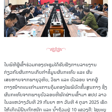
ໃນພິທີຜູ້ເຂົ້າຮ່ວມກອງປະຊຸມໄດ້ຮັບຟັງການລາຍງານ
ກ່ຽວກັບຜົນການເກັບກຳຂໍ້ມູນຜົນກະທົບ ແລະ ຜົນ
ເສຍຫາຍຈາກພາຍຸວຸທິບ, ວິພາ ແລະ ບົວລອຍ ຈາກຜູ້
ຕາງໜ້າຄະນະກຳມະການຄຸ້ມຄອງໄພພິບັດຂັ້ນສູນກາງ ຊຶ່ງ
ຜົນກະທົບຈາກພາຍຸບົວລອຍທີ່ພັດຜ່ານເຂົ້າມາ ສປປ ລາວ
ໃນລະຫວ່າງວັນທີ 29 ກັນຍາ ຫາ ວັນທີ 4 ຕຸລາ 2025 ເຮັດ
ໃຫ້ເກີດມີຝົນຕົກໜັກ ແລະ ນໍ້າຖ້ວມຢູ່ 10 ແຂວງຄື: ໄຊຍະບູ