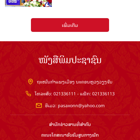
ເພີ່ມເຕີມ
ໜັງສືພິມປະຊາຊົນ
ຖະໜົນກຳແພງເມືອງ ນະຄອນຫຼວງວຽງຈັນ
ໂທລະສັບ: 021336111 - ແຟັກ: 021336113
ອີເມວ:
pasaxonn@yahoo.com
ສຳ​ນັກ​ຂ່າວ​ສານ​ທີ່​ສຳ​ຄັນ​
ຄະນະໂຄສະນາອົບຮົມ​ສູນ​ກາງ​ພັກ