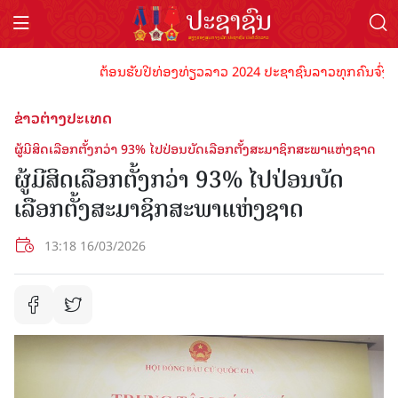
ຕ້ອນຮັບປີທ່ອງທ່ຽວລາວ 2024 ປະຊາຊົນລາວທຸກຄົນຈົ່ງພ້ອມເປ
ຂ່າວຕ່າງປະເທດ
ຜູ້​ມີ​ສິດ​ເລືອກ​ຕັ້ງ​ກວ່າ 93% ໄປ​ປ່ອນ​ບັດ​ເລືອກ​ຕັ້ງ​ສະ​ມາ​ຊິກ​ສະ​ພາ​ແຫ່ງ​ຊາດ
ຜູ້​ມີ​ສິດ​ເລືອກ​ຕັ້ງ​ກວ່າ 93% ໄປ​ປ່ອນ​ບັດ​
ເລືອກ​ຕັ້ງ​ສະ​ມາ​ຊິກ​ສະ​ພາ​ແຫ່ງ​ຊາດ
13:18 16/03/2026