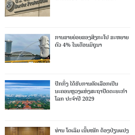
ການຂາຍຍ່ອຍຂອງສິງກະໂປ ຂະຫຍາຍ
ຕົວ 4% ໃນເດືອນມິຖຸນາ
ປັກກິ່ງ ໄດ້ຮັບການຄັດເລືອກເປັນ
ນະຄອນຫຼວງແຫ່ງສະຖາປັດຕະຍະກຳ
ໂລກ ປະຈຳປີ 2029
ທ່ານ ໂຕ​ເລິມ ເນັ້ນໜັກ ຕ້ອງ​ປ່ຽນ​ແປງ​