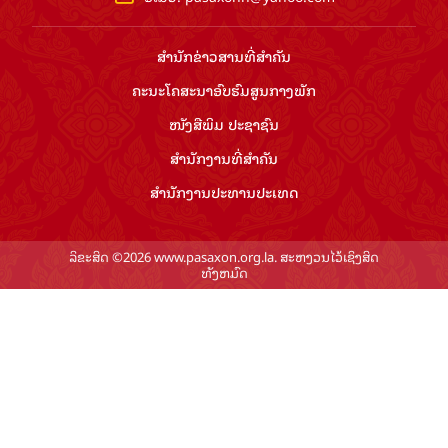
ສຳ​ນັກ​ຂ່າວ​ສານ​ທີ່​ສຳ​ຄັນ​
ຄະນະໂຄສະນາອົບຮົມ​ສູນ​ກາງ​ພັກ
ໜັງສືພິມ ປະ​ຊາ​ຊົນ
ສຳ​ນັກ​ງານ​ທີ່​ສຳ​ຄັນ
ສຳ​ນັກ​ງານ​ປະ​ທານ​ປະ​ເທດ
ລິຂະສິດ ©2026 www.pasaxon.org.la. ສະຫງວນໄວ້ເຊິງສິດ
ທັງຫມົດ