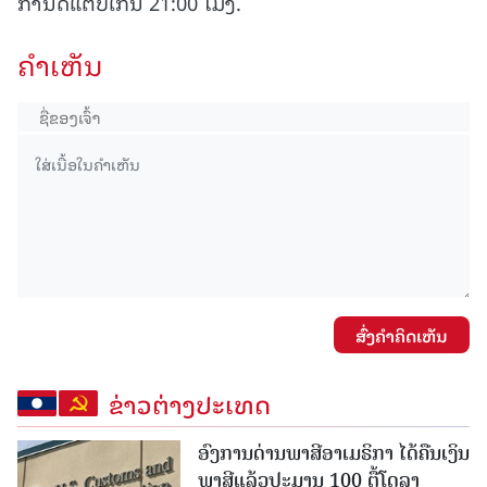
ກຳນົດແຕ່ບໍ່ເກີນ 21:00 ໂມງ.
ຄໍາເຫັນ
ສົ່ງຄໍາຄິດເຫັນ
ຂ່າວຕ່າງປະເທດ
ອົງການດ່ານພາສີອາເມຣິກາ ໄດ້ຄືນເງິນ
ພາສີແລ້ວປະມານ 100 ຕື້ໂດລາ