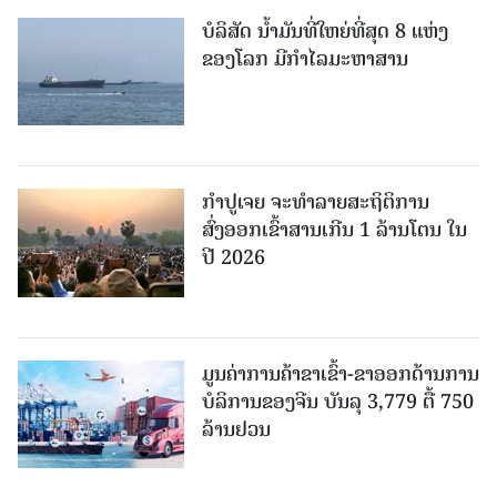
ບໍລິສັດ ນ້ຳມັນທີ່ໃຫຍ່ທີ່ສຸດ 8 ແຫ່ງ
ຂອງໂລກ ມີກຳໄລມະຫາສານ
ກຳປູເຈຍ ຈະທຳລາຍສະຖິຕິການ
ສົ່ງອອກເຂົ້າສານເກີນ 1 ລ້ານໂຕນ ໃນ
ປີ 2026
ມູນຄ່າການຄ້າຂາເຂົ້າ-ຂາອອກດ້ານການ
ບໍລິການຂອງຈີນ ບັນລຸ 3,779 ຕື້ 750
ລ້ານຢວນ