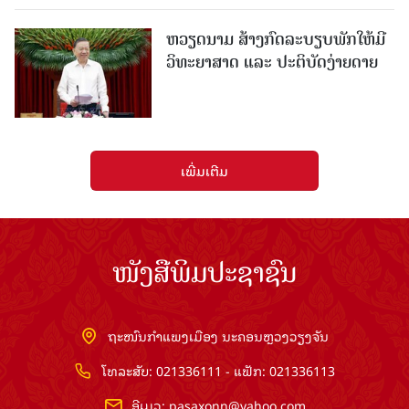
ຫວຽດນາມ ສ້າງກົດລະບຽບພັກໃຫ້ມີ
ວິທະຍາສາດ ແລະ ປະຕິບັດງ່າຍດາຍ
ເພີ່ມເຕີມ
ໜັງສືພິມປະຊາຊົນ
ຖະໜົນກຳແພງເມືອງ ນະຄອນຫຼວງວຽງຈັນ
ໂທລະສັບ: 021336111 - ແຟັກ: 021336113
ອີເມວ:
pasaxonn@yahoo.com