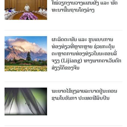
ໃໝ່​ວຽກ​ງານ​ວາງ​ແຜນ​ຜັງ ແລະ ​ພັດ​
ທະ​ນາ​ພື້ນ​ຖານ​ໂຄງ​ລ່າງ
ຜະລິດຕະພັນ ແລະ ຮູບແບບການ
ທ່ອງທ່ຽວທີ່ຫຼາກຫຼາຍ ຊ່ວຍກະຕຸ້ນ
ຕະຫຼາດການທ່ອງທ່ຽວໃນນະຄອນລີ່
ຈຽງ (Lijiang) ທາງພາກຕາເວັນຕົກ
ສ່ຽງໃຕ້ຂອງຈີນ
ພະຍາດໄຂ້ຍຸງລາຍລະບາດຢູ່ນະຄອນ
ຊາມໂບ​ອັນກາ ປະເທດຟີລິບປິນ