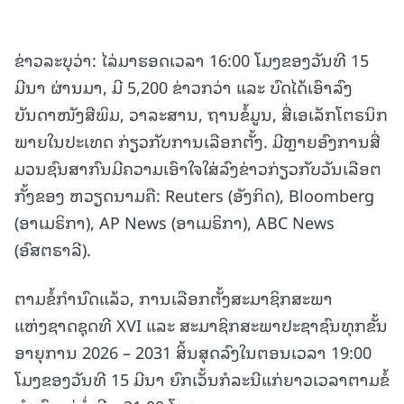
ຂ່າວລະບຸວ່າ: ໄລ່ມາຮອດເວລາ 16:00 ໂມງຂອງວັນທີ 15
ມີນາ ຜ່ານມາ, ມີ 5,200 ຂ່າວກວ່າ ແລະ ບົດໄດ້ເອົາລົງ
ບັນດາໜັງສືພິມ, ວາລະສານ, ຖານຂໍ້ມູນ, ສື່ເອເລັກໂຕຣນິກ
ພາຍໃນປະເທດ ກ່ຽວກັບການເລືອກຕັ້ງ. ມີຫຼາຍອົງການສື່
ມວນຊົນສາກົນມີຄວາມເອົາໃຈໃສ່ລົງຂ່າວກ່ຽວກັບວັນເລືອຕ
ກັ້ງຂອງ ຫວຽດນາມຄື: Reuters (ອັງກິດ), Bloomberg
(ອາເມຣິກາ), AP News (ອາເມຣິກາ), ABC News
(ອົສຕຣາລີ).
ຕາມຂໍ້ກຳນົດແລ້ວ, ການເລືອກຕັ້ງສະມາຊິກສະພາ
ແຫ່ງຊາດຊຸດທີ XVI ແລະ ສະມາຊິກສະພາປະຊາຊົນທຸກຂັ້ນ
ອາຍຸການ 2026 – 2031 ສິ້ນສຸດລົງໃນຕອນເວລາ 19:00
ໂມງຂອງວັນທີ 15 ມີນາ ຍົກເວັ້ນກໍລະນີແກ່ຍາວເວລາຕາມຂໍ້