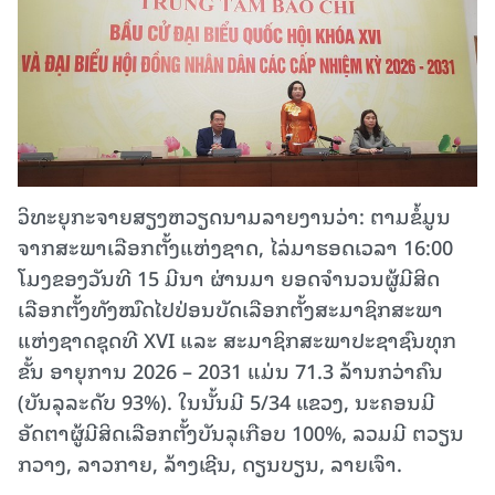
ວິທະຍຸກະຈາຍສຽງຫວຽດນາມລາຍງານວ່າ: ຕາມຂໍ້ມູນ
ຈາກສະພາເລືອກຕັ້ງແຫ່ງຊາດ, ໄລ່ມາຮອດເວລາ 16:00
ໂມງຂອງວັນທີ 15 ມີນາ ຜ່ານມາ ຍອດຈຳນວນຜູ້ມີສິດ
ເລືອກຕັ້ງທັງໝົດໄປປ່ອນບັດເລືອກຕັ້ງສະມາຊິກສະພາ
ແຫ່ງຊາດຊຸດທີ XVI ແລະ ສະມາຊິກສະພາປະຊາຊົນທຸກ
ຂັ້ນ ອາຍຸການ 2026 – 2031 ແມ່ນ 71.3 ລ້ານກວ່າຄົນ
(ບັນລຸລະດັບ 93%). ໃນນັ້ນມີ 5/34 ແຂວງ, ນະຄອນມີ
ອັດຕາຜູ້ມີສິດເລືອກຕັ້ງບັນລຸເກືອບ 100%, ລວມມີ ຕວຽນ
ກວາງ, ລາວກາຍ, ລ້າງເຊີນ, ດຽນບຽນ, ລາຍເຈົາ.