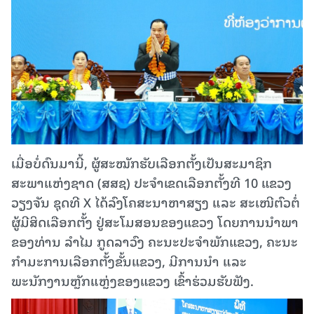
ເມື່ອບໍ່ດົນມານີ້, ຜູ້ສະໝັກຮັບເລືອກຕັ້ງເປັນສະມາຊິກ
ສະພາແຫ່ງຊາດ (ສສຊ) ປະຈຳເຂດເລືອກຕັ້ງທີ 10 ແຂວງ
ວຽງຈັນ ຊຸດທີ X ໄດ້ລົງໂຄສະນາຫາສຽງ ແລະ ສະເໜີຕົວຕໍ່
ຜູ້ມີສິດເລືອກຕັ້ງ ຢູ່ສະໂມສອນຂອງແຂວງ ໂດຍການນໍາພາ
ຂອງທ່ານ ລຳໄມ ກູດລາວົງ ຄະນະປະຈຳພັກແຂວງ, ຄະນະ
ກຳມະການເລືອກຕັ້ງຂັ້ນແຂວງ, ມີການນຳ ແລະ
ພະນັກງານຫຼັກແຫຼ່ງຂອງແຂວງ ເຂົ້າຮ່ວມຮັບຟັງ.