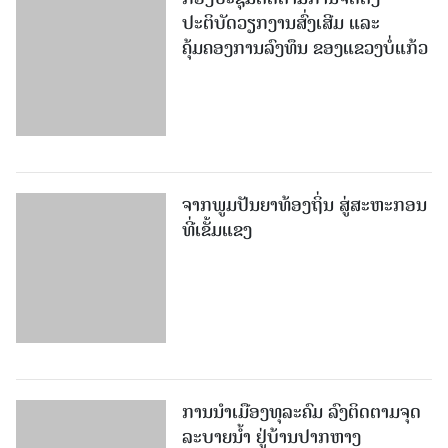
ປະຕິບັດວຽກງານສົ່ງເສີມ ແລະ
ຄຸ້ມຄອງການລົງທຶນ ຂອງແຂວງບໍ່ແກ້ວ
ຈາກພູມປັນຍາທ້ອງຖິ່ນ ສູ່ສະຫະກອນ
ທີ່ເຂັ້ມແຂງ
ການນໍາເມືອງທຸລະຄົມ ລົງຕິດຕາມຈຸດ
ລະບາຍນໍ້າ ຢູ່ບ້ານປາກຫາງ