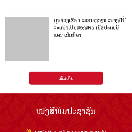
ເພີ່ມເຕີມ
ໜັງສືພິມປະຊາຊົນ
ຖະໜົນກຳແພງເມືອງ ນະຄອນຫຼວງວຽງຈັນ
ໂທລະສັບ: 021336111 - ແຟັກ: 021336113
ອີເມວ:
pasaxonn@yahoo.com
ສຳ​ນັກ​ຂ່າວ​ສານ​ທີ່​ສຳ​ຄັນ​