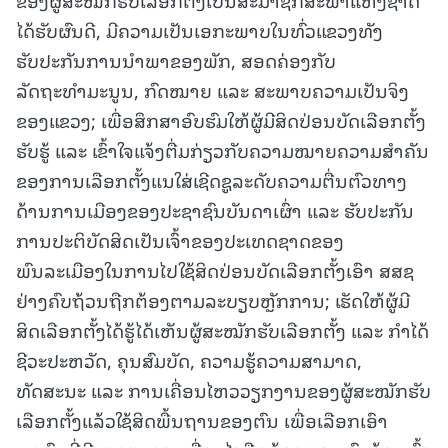
ໄດ້ຮັບຜົນດີ, ມີຄວາມເປັນເອກະພາບໃນທົ່ວແຂວງທັງ
ຮັບປະກັນການນຳພາຂອງພັກ, ສອດຄ່ອງກັບ
ລັດຖະທຳມະນູນ, ກົດໝາຍ ແລະ ສະພາບຄວາມເປັນຈິງ
ຂອງແຂວງ; ເພື່ອສຶກສາອົບຮົມໃຫ້ຜູ້ມີສິດປ່ອນບັດເລືອກຕັ້ງ
ຮັບຮູ້ ແລະ ເຂົ້າໃຈແຈ້ງຕື່ມກ່ຽວກັບຄວາມໝາຍຄວາມສໍາຄັນ
ຂອງການເລືອກຕັ້ງແນໃສ່ເຊີດຊູລະດັບຄວາມຕື່ນຕົວທາງ
ດ້ານການເມືອງຂອງປະຊາຊົນບັນດາເຜົ່າ ແລະ ຮັບປະກັນ
ການປະຕິບັດສິດເປັນເຈົ້າຂອງປະເທດຊາດຂອງ
ພົນລະເມືອງໃນການໄປໃຊ້ສິດປ່ອນບັດເລືອກຕັ້ງເອົາ ສສຊ
ຢ່າງຄົບຖ້ວນຖືກຕ້ອງຕາມລະບຽບຫຼັກການ; ເຮັດໃຫ້ຜູ້ມີ
ສິດເລືອກຕັ້ງໄດ້ຮູ້ໄດ້ເຫັນຜູ້ສະໝັກຮັບເລືອກຕັ້ງ ແລະ ກຳໄດ້
ຊີວະປະຫວັດ, ຄຸນສົມບັດ, ຄວາມຮູ້ຄວາມສາມາດ,
ທັດສະນະ ແລະ ການເຄື່ອນໄຫວວຽກງານຂອງຜູ້ສະໝັກຮັບ
ເລືອກຕັ້ງແລ້ວໃຊ້ສິດພື້ນຖານຂອງຕົນ ເພື່ອເລືອກເອົາ