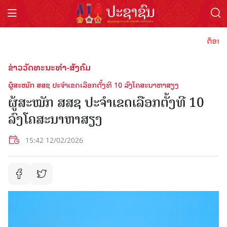
ຕ້ອນຮັບປີທ
ຂ່າວວັດທະນະທຳ-ສັງຄົມ
ຜູ້ສະໝັກ ສສຊ ປະຈຳເຂດເລືອກຕັ້ງທີ 10 ລົງໂຄສະນາຫາສຽງ
ຜູ້ສະໝັກ ສສຊ ປະຈຳເຂດເລືອກຕັ້ງທີ 10
ລົງໂຄສະນາຫາສຽງ
15:42 12/02/2026