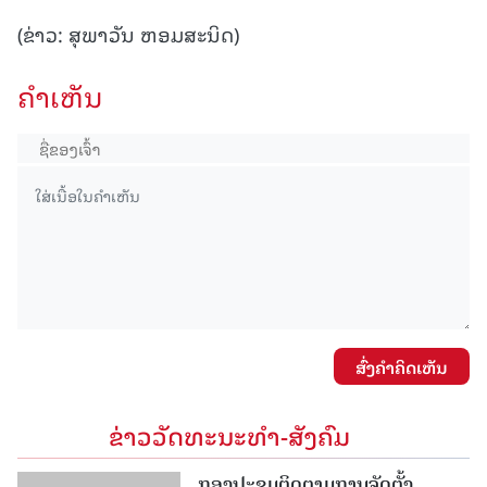
(ຂ່າວ: ສຸພາວັນ ຫອມສະນິດ)
ຄໍາເຫັນ
ສົ່ງຄໍາຄິດເຫັນ
ຂ່າວວັດທະນະທຳ-ສັງຄົມ
ກອງປະຊຸມຕິດຕາມການຈັດຕັ້ງ