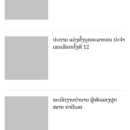
ເຂດເລືອກຕັ້ງທີ 12
ພະ​ນັກ​ງານ​ບຳ​ນານ ​ຜູ້​ທົດລອງປູກ
ໝາກ ກາດີເມຍ
ກອງປະຊຸມເຜີຍແຜ່ຄູ່ມືວຽກງານ
ເສດຖະກິດ - ການເງິນ