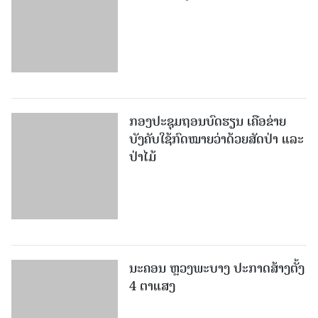
ກອງປະຊຸມຖອນບົດຮຽນ ເຄືອຂ່າຍ
ບັງຄັບໃຊ້ກົດໝາຍວ່າດ້ວຍສັດປ່າ ແລະ
ປ່າໄມ້
ນະຄອນ ຫຼວງພະບາງ ປະ​ກາດ​ສ້າງ​ຕັ້ງ
4 ຕາແສງ
ປະກາດ ແຕ່ງຕັ້ງບຸກຄະລາກອນ ປະຈໍາ