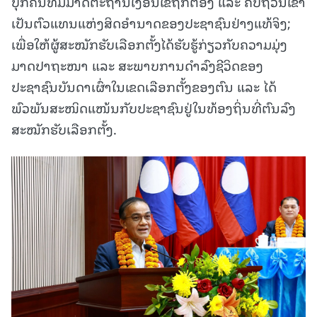
ບຸກຄົນທີ່ມີມາດຕະຖານເງື່ອນໄຂຖືກຕ້ອງ ແລະ ຄົບຖ້ວນເຂົ້າ
ເປັນຕົວແທນແຫ່ງສິດອຳນາດຂອງປະຊາຊົນຢ່າງແທ້ຈິງ;
ເພື່ອໃຫ້ຜູ້ສະໝັກຮັບເລືອກຕັ້ງໄດ້ຮັບຮູ້ກ່ຽວກັບຄວາມມຸ່ງ
ມາດປາຖະໜາ ແລະ ສະພາບການດຳລົງຊີວິດຂອງ
ປະຊາຊົນບັນດາເຜົ່າໃນເຂດເລືອກຕັ້ງຂອງຕົນ ແລະ ໄດ້
ພົວພັນສະໜິດແໜ້ນກັບປະຊາຊົນຢູ່ໃນທ້ອງຖິ່ນທີ່ຕົນລົງ
ສະໝັກຮັບເລືອກຕັ້ງ.