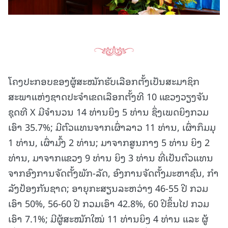
ໂຄງປະກອບຂອງຜູ້ສະໝັກຮັບເລືອກຕັ້ງເປັນສະມາຊິກ
ສະພາແຫ່ງຊາດປະຈຳເຂດເລືອກຕັ້ງທີ 10 ແຂວງວຽງຈັນ
ຊຸດທີ X ມີຈໍານວນ 14 ທ່ານຍິງ 5 ທ່ານ ຊຶ່ງເພດຍິງກວມ
ເອົາ 35.7%; ມີຕົວແທນຈາກເຜົ່າລາວ 11 ທ່ານ, ເຜົ່າກຶມມຸ
1 ທ່ານ, ເຜົ່າມົ້ງ 2 ທ່ານ; ມາຈາກສູນກາງ 5 ທ່ານ ຍິງ 2
ທ່ານ, ມາຈາກແຂວງ 9 ທ່ານ ຍິງ 3 ທ່ານ ທີ່ເປັນຕົວແທນ
ຈາກອົງການຈັດຕັ້ງພັກ-ລັດ, ອົງການຈັດຕັ້ງມະຫາຊົນ, ກໍາ
ລັງປ້ອງກັນຊາດ; ອາຍຸກະສຽນລະຫວ່າງ 46-55 ປີ ກວມ
ເອົາ 50%, 56-60 ປີ ກວມເອົາ 42.8%, 60 ປີຂຶ້ນໄປ ກວມ
ເອົາ 7.1%; ມີຜູ້ສະໝັກໃໝ່ 11 ທ່ານຍິງ 4 ທ່ານ ແລະ ຜູ້