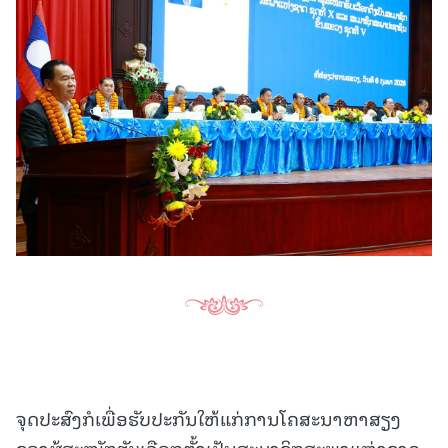
ຈຸດປະສົງກໍເພື່ອຮັບປະກັນໃຫ້ແກ່ການໂຄສະນາຫາສຽງ
ຂອງຜູ້ສະໝັກຮັບເລືອກຕັ້ງເປັນສະມາຊິກສະພາແຫ່ງຊາດ