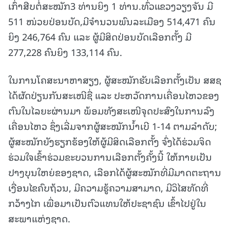
ເກົ່າສືບຕໍ່ສະໝັກ3 ທ່ານຍິງ 1 ທ່ານ.ທົ່ວແຂວງວຽງຈັນ ມີ
511 ໜ່ວຍປ່ອນບັດ,ມີຈໍານວນພົນລະເມືອງ 514,471 ຄົນ
ຍິງ 246,764 ຄົນ ແລະ ຜູ້ມີສິດປ່ອນບັດເລືອກຕັ້ງ ມີ
277,228 ຄົນຍິງ 133,114 ຄົນ.
ໃນການໂຄສະນາຫາສຽງ, ຜູ້ສະໝັກຮັບເລືອກຕັ້ງເປັນ ສສຊ
ໄດ້ຜັດປ່ຽນກັນສະເໜີຊື່ ແລະ ປະຫວັດການເຄື່ອນໄຫວຂອງ
ຕົນໃນໄລຍະຜ່ານມາ ພ້ອມທັງສະເໜີຈຸດປະສົງໃນການລົງ
ເຄື່ອນໄຫວ ຊຶ່ງເລີ່ມຈາກຜູ້ສະໝັກນໍ້າເບີ 1-14 ຕາມລໍາດັບ;
ຜູ້ສະໝັກຍັງຮຽກຮ້ອງໃຫ້ຜູ້ມີສິດເລືອກຕັ້ງ ຈົ່ງໄດ້ຮ່ວມຈິດ
ຮ່ວມໃຈເຂົ້າຮ່ວມຂະບວນການເລືອກຕັ້ງຄັ້ງນີ້ ໃຫ້ກາຍເປັນ
ປາງບຸນໃຫຍ່ຂອງຊາດ, ເລືອກໄດ້ຜູ້ສະໝັກທີ່ມີມາດຕະຖານ
ເງື່ອນໄຂຄົບຖ້ວນ, ມີຄວາມຮູ້ຄວາມສາມາດ, ມີວິໄສທັດທີ່
ກວ້າງໄກ ເພື່ອມາເປັນຕົວແທນໃຫ້ປະຊາຊົນ ເຂົ້າໄປຢູ່ໃນ
ສະພາແຫ່ງຊາດ.