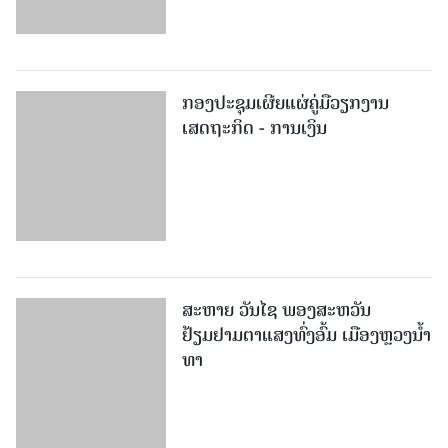
ສະຫາຍ ວັນໄຊ ພອງສະຫວັນ
ຢ້ຽມຢາມຕາແສງທົ່ງອົ້ມ ເມືອງຫຼວງນໍ້າ
ທາ
ບຸນຊ່ວງເຮືອ ນະຄອນຫຼວງພະບາງປີນີ້
ຈະແບ່ງເປັນສອງສາຍ ເຮືອປະເພນີ
ແລະ ເຮືອກິລາ