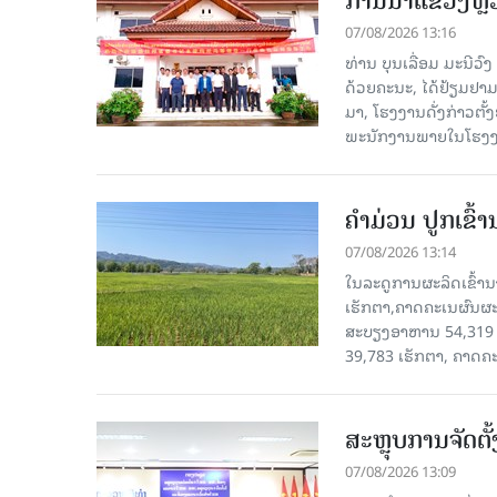
ການນຳແຂວງຫຼວງພ
07/08/2026 13:16
ທ່ານ ບຸນເລື່ອມ ມະນີວ
ດ້ວຍຄະນະ, ໄດ້ຢ້ຽມຢາມ-ເຮ
ມາ, ໂຮງ​ງານ​ດັ່ງ​ກ່າວ
ພະນັກງານພາຍໃນໂຮງງ
ຄໍາມ່ວນ ປູກເຂົ້
07/08/2026 13:14
ໃນລະດູການຜະລິດເຂົ້ານ
ເຮັກຕາ,ຄາດຄະເນຜົນຜະ
ສະບຽງອາຫານ 54,319 ເ
39,783 ເຮັກຕາ, ຄາດຄ
ສະຫຼຸບການຈັດຕ
07/08/2026 13:09