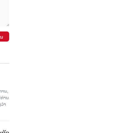
ັນ
ການ,
ີທ່ານ
ວ່າ