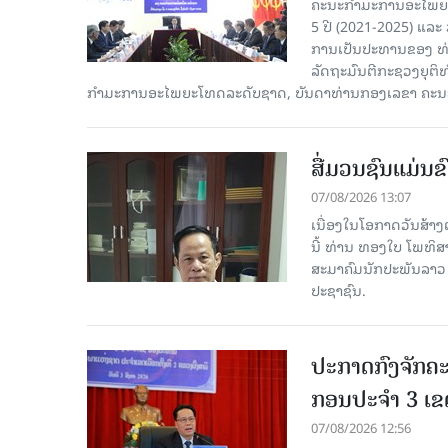
ຄະນະກຳມະການອະໄພຍະໂ
5 ປີ (2021-2025) ແລະ 
ການເປັນປະທານຂອງ ທ່
ລັດຖະມົນຕີກະຊວງຍຸຕ
ກໍາມະການອະໄພຍະໂທດລະດັບຊາດ, ບັນດາທ່ານກອງເລຂາ ຄະນະ
ສື່ມວນຊົນແມ່ນຂົ
07/08/2026 13:07
ເນື່ອງໃນໂອກາດວັນສ້າງຕ
ນີ້ ທ່ານ ທອງໃບ ໂພທິ
ສະມາຄົມນັກປະພັນລາວ ໄ
ປະຊາຊົນ.
ປະກາດກົງຈັກຄະ
ກອນປະຈໍາ 3 ເຂດ
07/08/2026 12:56