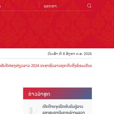
n
ວັນເສົາ ທີ 8 ສິງຫາ ຄ.ສ. 2026
ງທ່ຽວລາວ 2024 ປະຊາຊົນລາວທຸກຄົນຈົ່ງພ້ອມເປັນເຈົ້າພາບທີ່ດີ ຕ້ອນຮັບນັກ
ຂ່າວ​ລ່າ​ສຸດ
ເປີດປ້າຍຈຸດຝຶກອົບຮົມຢູ່ລາວ
ຂອງສະຖາບັນການຊ່າງແຂວງ