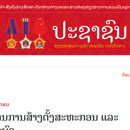
ຳ-ສັງຄົມ
ຂ່າວສືກສາ-ກິລາ
ຂ່າວຕ່າງປະເທດ
ຂ່າວທ່ອງທ່ຽວ
ຂ່າວການຮ່ວມມື
Logi
ຕ້ອນຮັບປີທ່ອ
ະກອນ
່ານການສ້າງຕັ້ງສະຫະກອນ ແລະ