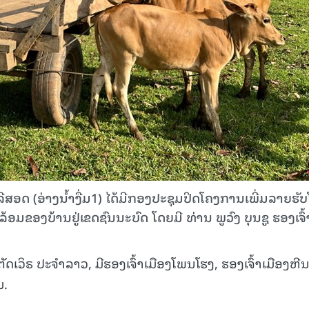
ວລີສອດ (ອ່າງນໍ້າງື່ມ1) ໄດ້ມີກອງປະຊຸມປິດໂຄງການເພີ່ມລາຍຮັ
ອມຂອງບ້ານຢູ່ເຂດຊົນນະບົດ ໂດຍມີ ທ່ານ ພູວົງ ບຸນຊູ ຮອງເຈົ້
ັດເວິຣ ປະຈຳລາວ, ມີຮອງເຈົ້າເມືອງໂພນໂຮງ, ຮອງເຈົ້າເມືອງຫີ
ມ.