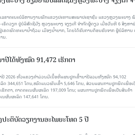
ະບາງ ຢ້ຽມ​ຢາມບໍ​ລິ​ສັດຊີມັງຫຼວງພະບາງ ຈຽງເກີ ຈໍ
ົງ ເລ​ຂາ​ຄະ​ນະ​ບໍ​ລິ​ຫານ​ງານ​ພັກແຂວງປະທານສະພາປະຊາຊົນ ແຂວງຫຼວງພະບາງ 
ັດວຽກ ຢູ່ບໍລິສັດຊີມັງ ຫຼວງພະບາງ ຈຽງເກີ ຈໍາກັດຜູ້ດຽວ ເມື່ອ​ວັນ​ທີ 6 ສິງ​ຫາ​ຜ
ຕັ້ງຢູ່ເຂດພັດທະນານ້ຳຖ້ວມ ເມືອງນໍ້າບາກ, ໂດຍໄດ້ຮັບການຕ້ອນຮັບຈາກ ຜູ້ບໍລິຫານ
ານ.
ານາປີໄດ້ທັງໝົດ 91,472 ເຮັກຕາ
າປີ 2026 ທົ່ວແຂວງຄໍາມ່ວນມີເນື້ອທີ່ແຜນປູກເຂົ້ານາປີລວມທັງໝົດ 94,102
ລິດ 344,651 ໂຕນ,ໝົດແນວພັນເຂົ້າ 5,646 ໂຕນ, ສ່ວນແຜນການປູກພືດເພື່ອເປ
ຮັກຕາ, ຄາດຄະເນຜົນຜະລິດ 197,009 ໂຕນ; ແຜນການປູກພືດເພື່ອເປັນສິນຄ້າ
ະເນຜົນຜະລິດ 147,641 ໂຕນ.
ັ້ງປະຕິບັດວຽກງານອະໄພຍະໂທດ 5 ປີ