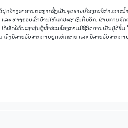
ດ້ປຸກສ້າງອາຄານຕະຫຼາດຊຶ່ງເປັນຈຸດຂາຍເຄື່ອງກະສິກຳ,ເຈາະນໍ້
ລະ ທາງຊອຍເຂົ້າບ້ານໃຫ້ແກ່ປະຊາຊົນຕື່ມອີກ. ຜ່ານການຈັດຕັ
້ເຮັດໃຫ້ປະຊາຊົນຜູ້ເຂົ້າຮ່ວມໂຄງການມີຊີວິດການເປັນຢູ່ດີຂຶ້ນ
ຊິ່ງມີລາຍຮັບຈາກການປູກເຫັດຂາຍ ແລະ ມີລາຍຮັບຈາກກາ