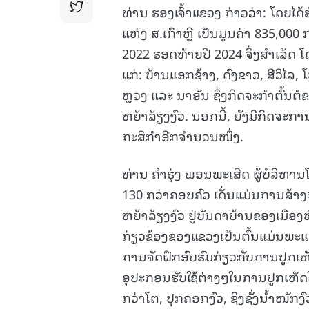
ທ່ານ ຮອງເຈົ້າແຂວງ ກ່າວວ່າ: ໂດຍ
ແຫ່ງ ສ.ເກົາຫຼີ ເປັນມູນຄ່າ 835,000 ກ
2022 ຮອດທ້າຍປີ 2024 ຈຶ່ງສໍາເລັດ ໂດ
ແກ່: ບ້ານແອກຊ້າງ, ດົງຂາວ, ສີວິໄລ
ຫຼວງ ແລະ ນາອັນ ຊຶ່ງກິດຈະກຳຕົ້ນຕໍຂ
ຫຍ້າລ້ຽງງົວ. ນອກນີ້, ຍັງມີກິດຈະ
ກະສິກຳອີກຈຳນວນໜຶ່ງ.
ທ່ານ ຄຳຮຸ່ງ ພອນພະເສີດ ຜູ້ບໍລິຫານ
130 ກວ່າຄອບຄົວ ເດັ່ນແມ່ນການສ້າງ
ຫຍ້າລ້ຽງງົວ ຢູ່ບັນດາບ້ານຂອງເມືອ
ກ່ຽວຂ້ອງຂອງແຂວງເປັນຕົ້ນແມ່ນພະ
ການຈັດຝຶກອົບຮົມກ່ຽວກັບການປູກເຫັ
ອຸປະກອນຮັບໃຊ້ຕ່າງໆໃນການປູກເຫັດ
ກວ່າໂຕ, ປຸກຄອກງົວ, ຊິງຊັ່ງນໍ້າໜັກ