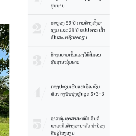
ຢູນນານ
ສະຫຼອງ 59 ປີ ການສ້າງຕັ້ງອາ
ຊຽນ ແລະ 29 ປີ ສປປ ລາວ ເຂົ້າ
ເປັນສະມາຊິກອາຊຽນ
ສ້າງຄວາມເຂັ້ມແຂງໃຫ້ສື່ມວນ
ຊົນຊາວໜຸ່ມລາວ
ກອງປະຊຸມເຜີຍແຜ່ເຊື່ອມຊຶມ
ທິດທາງປັບປຸງຫຼັກສູດ 6+3+3
ຊາວໜຸ່ມອາສາສະໝັກ ສືບຕໍ່
ພາລະກິດສ້າງອານາຄົດ ນໍານ້ອງ
ຄືນສູ່ໂຮງຮຽນ