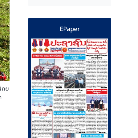
EPaper
ບໂດຍ
າ
ນ