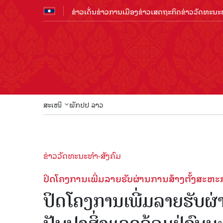
ຂ່າວເດັ່ນ
ຂ່າວການເມືອງ
ຂ່າວເສດຖະກິດ
ຂ່າວວັດທະນະທ
ສະເໜີ
ພັກປປ ລາວ
ຂ່າວວັດທະນະທຳ-ສັງຄົມ
ປິດໂຄງການເພີ່ມລາຍຮັບຜ່ານການສ້າງຕັ້ງສະຫ
ປິດໂຄງການເພີ່ມລາຍຮັບຜ