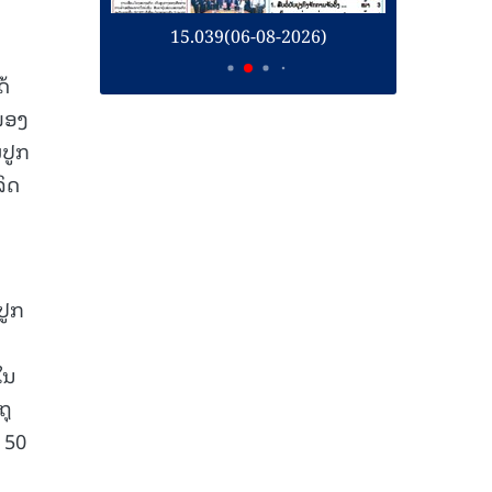
26)
15.039(06-08-2026)
1
ດ້
ນໜອງ
ມປູກ
ລິດ
ປູກ
ໃນ
ຖຸ
 50