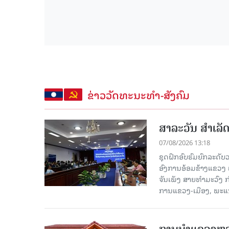
ຂ່າວວັດທະນະທຳ-ສັງຄົມ
ສາລະວັນ ສໍາເລ
07/08/2026 13:18
ຊຸດຝຶກອົບຮົມຍົກລະດ
ອົງການອ້ອມຂ້າງແຂວງ ແລະ
ຈັນເພັງ ສາຍທຳມະວົງ 
ການແຂວງ-ເມືອງ, ພະແນ