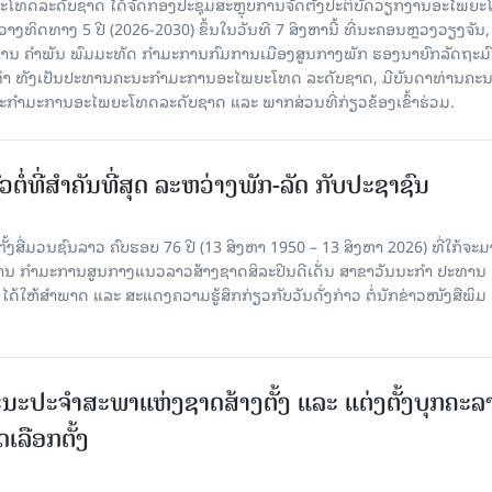
ທດລະດັບຊາດ ໄດ້ຈັດກອງປະຊຸມສະຫຼຸບການຈັດຕັ້ງປະຕິບັດວຽກງານອະໄພຍ
ວາງທິດທາງ 5 ປີ (2026-2030) ຂຶ້ນໃນວັນທີ 7 ສິງຫານີ້ ທີ່ນະຄອນຫຼວງວຽງຈັນ
ານ ຄໍາພັນ ພົມມະທັດ ກຳມະການກົມການເມືອງສູນກາງພັກ ຮອງນາຍົກລັດຖະມົ
ິທຳ ທັງເປັນປະທານຄະນະກຳມະການອະໄພຍະໂທດ ລະດັບຊາດ, ມີບັນດາທ່ານຄະ
ກຳມະການອະໄພຍະໂທດລະດັບຊາດ ແລະ ພາກສ່ວນທີ່ກ່ຽວຂ້ອງເຂົ້າຮ່ວມ.
ວຕໍ່ທີ່ສໍາຄັນທີ່ສຸດ ລະຫວ່າງພັກ-ລັດ ກັບປະຊາຊົນ
ັ້ງສື່ມວນຊົນລາວ ຄົບຮອບ 76 ປີ (13 ສິງຫາ 1950 – 13 ສິງຫາ 2026) ທີ່ໃກ້ຈະມ
ສານ ກໍາມະການສູນກາງແນວລາວສ້າງຊາດສິລະປິນດີເດັ່ນ ສາຂາວັນນະກໍາ ປະທານ
ດ້ໃຫ້ສໍາພາດ ແລະ ສະແດງຄວາມຮູ້ສຶກກ່ຽວກັບວັນດັ່ງກ່າວ ຕໍ່ນັກຂ່າວໜັງສືພິມ
ນະປະຈໍາສະພາແຫ່ງຊາດສ້າງຕັ້ງ ແລະ ແຕ່ງຕັ້ງບຸກຄະລ
ເລືອກຕັ້ງ