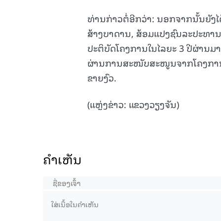
ທ່ານກ່າວຕໍ່ອີກວ່າ: ນອກຈາກນັ້ນຍັງໄ
ສ້າງບາດານ, ສ້ອມແປງຊົນລະປະທານ ແ
ປະຕິບັດໂຄງການໃນໄລຍະ 3 ປີຜ່ານມາ ໄດ
ຜ່ານການສະໜັບສະໜູນຈາກໂຄງການ ເ
ຂາຍງົວ.
(ແຫຼ່ງຂ່າວ: ແຂວງວຽງຈັນ)
ຄໍາເຫັນ