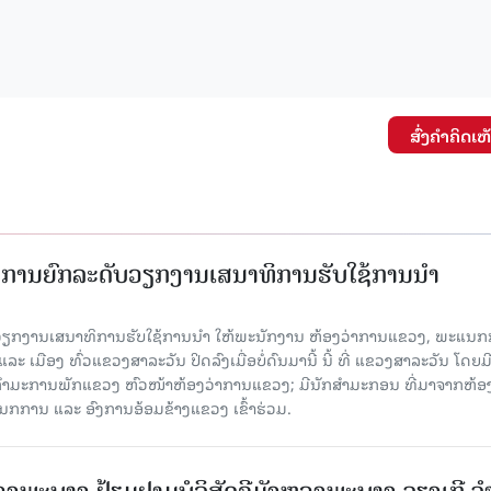
ສົ່ງຄໍາຄິດເຫ
ັດການຍົກລະດັບວຽກງານເສນາທິການຮັບໃຊ້ການນໍາ
ັບວຽກງານເສນາທິການຮັບໃຊ້ການນໍາ ໃຫ້ພະນັກງານ ຫ້ອງວ່າການແຂວງ, ພະແນກ
 ເມືອງ ທົ່ວແຂວງສາລະວັນ ປິດລົງເມື່ອ​ບໍ່​ດົນ​ມາ​ນີ້ ນີ້ ທີ່ ແຂວງສາລະວັນ ໂດຍ​ມ
ກຳມະການພັກແຂວງ ຫົວໜ້າຫ້ອງວ່າການແຂວງ; ມີນັກສຳມະກອນ ທີ່ມາຈາກຫ້ອງ
ກການ ແລະ ອົງການອ້ອມຂ້າງແຂວງ ເຂົ້າຮ່ວມ.