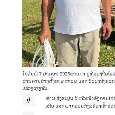
ໃນວັນທີ 7 ມັງກອນ 2025ຜ່ານມາ ຢູ່ທີ່ລ່ອງງື່ມວິ
ຜ່ານການສ້າງຕັ້ງສະຫະກອນ ແລະ ປັບປຸງສິ່ງແວດລ້
ແຂວງວຽງຈັນ,
ທ່ານ ຊືງຮະຢຸນ ລີ ຫົວໜ້າອົງການໂລຕ
ເຫີບ ແລະ ພາກສ່ວນກ່ຽວຂ້ອງເຂົ້າຮ່ວ