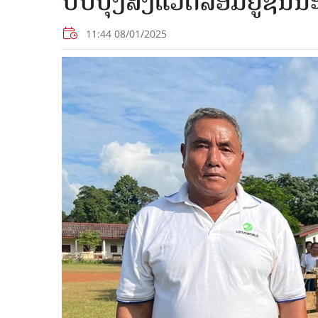
ປັບປຸງສິ່ງແວດລ້ອມຢູ່ຊົນນ
11:44 08/01/2025