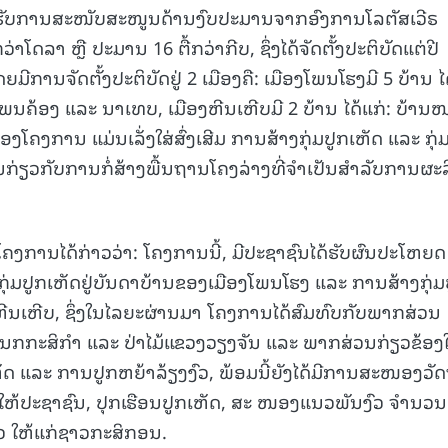
ໄດ້ຮັບການສະໜັບສະໜູນດ້ານງົບປະມານຈາກອົງການໂລຕັສເວີຣ
15.040(07-08-20
ວ່າໂດລາ ຫຼື ປະມານ 16 ຕື້ກວ່າກີບ, ຊຶ່ງໄດ້ຈັດຕັ້ງປະຕິບັດແຕ່ປີ
ຍມີການຈັດຕັ້ງປະຕິບັດຢູ່ 2 ເມືອງຄື: ເມືອງໂພນໂຮງມີ 5 ບ້ານ ໄ
, ໂພນຄ້ອງ ແລະ ນາເທບ, ເມືອງຫີນເຫີບມີ 2 ບ້ານ ໄດ້ແກ່: ບ້າ
ອງໂຄງການ ແມ່ນເລັ່ງໃສ່ສົ່ງເສີມ ການສ້າງກຸ່ມປູກເຫັດ ແລະ ກຸ່
ການກ່ຽວກັບການກໍ່ສ້າງພື້ນຖານໂຄງລ່າງທີ່ຈຳເປັນສຳລັບການຜະ
ໂຄງການໄດ້ກ່າວວ່າ: ໂຄງການນີ້, ມີປະຊາຊົນໄດ້ຮັບຜົນປະໂຫຍດ
ກຸ່ມປູກເຫັດຢູ່ບັນດາບ້ານຂອງເມືອງໂພນໂຮງ ແລະ ການສ້າງກຸ່ມ
ງຫີນເຫີບ, ຊຶ່ງໃນໄລຍະຜ່ານມາ ໂຄງການໄດ້ສົມທົບກັບພາກສ່ວນ
ແນກກະສິກຳ ແລະ ປ່າໄມ້ແຂວງວຽງຈັນ ແລະ ພາກສ່ວນກ່ຽວຂ້ອງ
ດ ແລະ ການປູກຫຍ້າລ້ຽງງົວ, ພ້ອມນີ້ຍັງໄດ້ມີການສະໜອງວັດ
ໃຫ້ປະຊາຊົນ, ປຸກເຮືອນປູກເຫັດ, ສະ ໜອງແນວພັນງົວ ຈຳນວນ
ງົວ ໃຫ້ແກ່ຊາວກະສິກອນ.