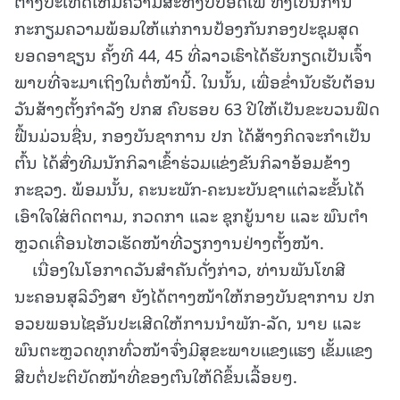
ຕ່າງປະເທດໃຫ້ມີຄວາມສະຫງົບປອດໄພ ທັງເປັນການ
ກະກຽມຄວາມພ້ອມໃຫ້ແກ່ການປ້ອງກັນກອງປະຊຸມສຸດ
ຍອດອາຊຽນ ຄັ້ງທີ 44, 45 ທີ່ລາວເຮົາໄດ້ຮັບກຽດເປັນເຈົ້າ
ພາບທີ່ຈະມາເຖິງໃນຕໍ່ໜ້ານີ້. ໃນນັ້ນ, ເພື່ອຂໍ່ານັບຮັບຕ້ອນ
ວັນສ້າງຕັ້ງກຳລັງ ປກສ ຄົບຮອບ 63 ປີໃຫ້ເປັນຂະບວນຟົດ
ຟື້ນມ່ວນຊື່ນ, ກອງບັນຊາການ ປກ ໄດ້ສ້າງກິດຈະກຳເປັນ
ຕົ້ນ ໄດ້ສົ່ງທີມນັກກິລາເຂົ້າຮ່ວມແຂ່ງຂັນກິລາອ້ອມຂ້າງ
ກະຊວງ. ພ້ອມນັ້ນ, ຄະນະພັກ-ຄະນະບັນຊາແຕ່ລະຂັ້ນໄດ້
ເອົາໃຈໃສ່ຕິດຕາມ, ກວດກາ ແລະ ຊຸກຍູ້ນາຍ ແລະ ພົນຕໍາ
ຫຼວດເຄື່ອນໄຫວເຮັດໜ້າທີ່ວຽກງານຢ່າງຕັ້ງໜ້າ.
ເນື່ອງໃນໂອກາດວັນສຳຄັນດັ່ງກ່າວ, ທ່ານພັນໂທສີ
ນະຄອນສຸລິວົງສາ ຍັງໄດ້ຕາງໜ້າໃຫ້ກອງບັນຊາການ ປກ
ອວຍພອນໄຊອັນປະເສີດໃຫ້ການນໍາພັກ-ລັດ, ນາຍ ແລະ
ພົນຕະຫຼວດທຸກທົ່ວໜ້າຈົ່ງມີສຸຂະພາບແຂງແຮງ ເຂັ້ມແຂງ
ສືບຕໍ່ປະຕິບັດໜ້າທີ່ຂອງຕົນໃຫ້ດີຂຶ້ນເລື້ອຍໆ.