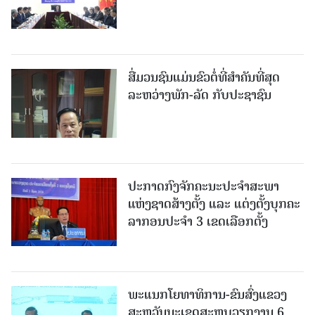
ສື່ມວນຊົນແມ່ນຂົວຕໍ່ທີ່ສໍາຄັນທີ່ສຸດ
ລະຫວ່າງພັກ-ລັດ ກັບປະຊາຊົນ
ປະກາດກົງຈັກຄະນະປະຈໍາສະພາ
ແຫ່ງຊາດສ້າງຕັ້ງ ແລະ ແຕ່ງຕັ້ງບຸກຄະ
ລາກອນປະຈໍາ 3 ເຂດເລືອກຕັ້ງ
ພະແນກໂຍທາທິການ-ຂົນສົ່ງແຂວງ
ສະຫວັນນະເຂດສະຫຼຸບວຽກງານ 6