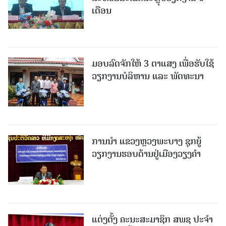
ເດືອນ
ມອບລົດຈັກໃຫ້ 3 ຕາແສງ ເພື່ອຮັບໃຊ້
ວຽກງານບໍລິຫານ ແລະ ພັດທະນາ
ການນຳ ແຂວງຫຼວງພະບາງ ຊຸກຍູ້
ວຽກງານຮອບດ້ານຢູ່ເມືອງວຽງຄໍາ
ແຕ່ງຕັ້ງ ຄະນະສະມາຊິກ ສພຊ ປະຈຳ