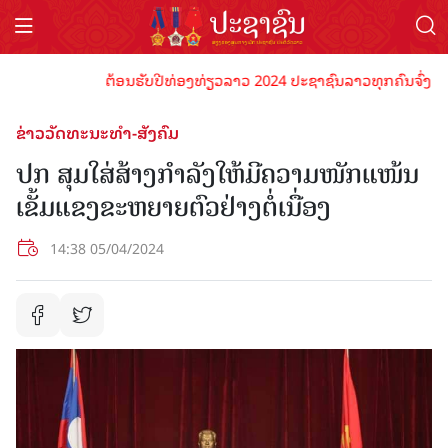
ຕ້ອນຮັບປີທ່ອງທ່ຽວລາວ 2024 ປະຊາຊົນລາວທຸກຄົນຈົ່ງພ້ອມເປັ
ຂ່າວວັດທະນະທຳ-ສັງຄົມ
ປກ ສຸມໃສ່ສ້າງກຳລັງໃຫ້ມີຄວາມໜັກແໜ້ນ
ເຂັ້ມແຂງຂະຫຍາຍຕົວຢ່າງຕໍ່ເນື່ອງ
14:38 05/04/2024