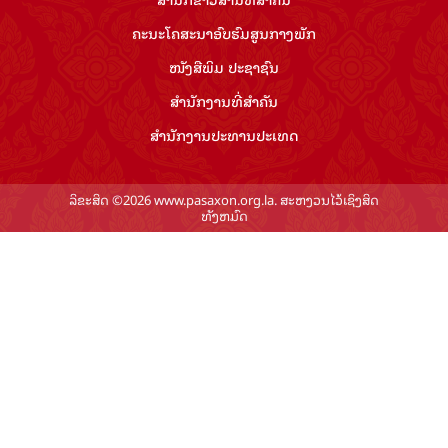
ຄະນະໂຄສະນາອົບຮົມ​ສູນ​ກາງ​ພັກ
ໜັງສືພິມ ປະ​ຊາ​ຊົນ
ສຳ​ນັກ​ງານ​ທີ່​ສຳ​ຄັນ
ສຳ​ນັກ​ງານ​ປະ​ທານ​ປະ​ເທດ
ລິຂະສິດ ©2026 www.pasaxon.org.la. ສະຫງວນໄວ້ເຊິງສິດ
ທັງຫມົດ