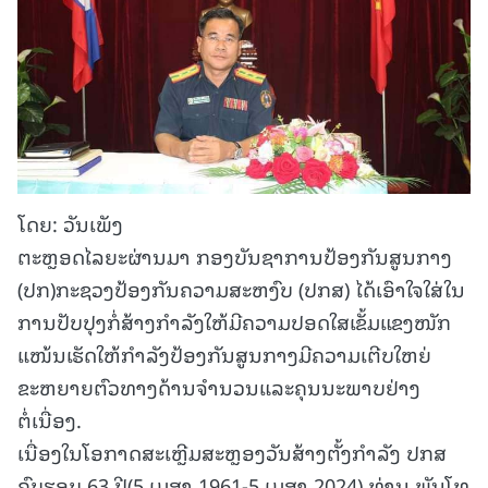
ໂດຍ: ວັນເພັງ
ຕະຫຼອດໄລຍະຜ່ານມາ ກອງບັນຊາການປ້ອງກັນສູນກາງ
(ປກ)ກະຊວງປ້ອງກັນຄວາມສະຫງົບ (ປກສ) ໄດ້ເອົາໃຈໃສ່ໃນ
ການປັບປຸງກໍ່ສ້າງກໍາລັງໃຫ້ມີຄວາມປອດໃສເຂັ້ມແຂງໜັກ
ແໜ້ນເຮັດໃຫ້ກຳລັງປ້ອງກັນສູນກາງມີຄວາມເຕີບໃຫຍ່
ຂະຫຍາຍຕົວທາງດ້ານຈໍານວນແລະຄຸນນະພາບຢ່າງ
ຕໍ່ເນື່ອງ.
ເນື່ອງໃນໂອກາດສະເຫຼີມສະຫຼອງວັນສ້າງຕັ້ງກໍາລັງ ປກສ
ຄົບຮອບ 63 ປີ(5 ເມສາ 1961-5 ເມສາ 2024) ທ່ານ ພັນໂທ