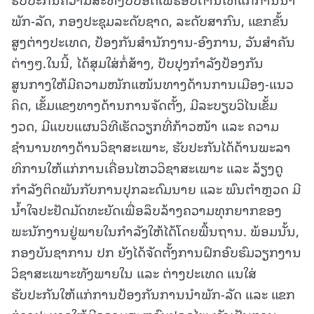
ພັກ-ລັດ, ກອງປະຊຸມລະດັບຊາດ, ລະດັບສາກົນ, ແຂກຂັ້ນ
ສູງຕ່າງປະເທດ, ປ້ອງກັນສໍານັກງານ-ອົງການ, ວັນສໍາຄັນ
ຕ່າງໆ.ໃນນີ້, ໄດ້ສຸມໃສ່ກໍ່ສ້າງ, ປັບປຸງກຳລັງປ້ອງກັນ
ສູນກາງໃຫ້ມີຄວາມໜັກແໜ້ນທາງດ້ານການເມືອງ-ແນວ
ຄິດ, ເຂັ້ມແຂງທາງດ້ານການຈັດຕັ້ງ, ມີລະບຽບວິໄນເຂັ້ມ
ງວດ, ມີແບບແຜນວິທີເຮັດວຽກທີ່ກ້າວໜ້າ ແລະ ຄວາມ
ຊຳນານທາງດ້ານວິຊາສະເພາະ, ຮັບປະກັນໄດ້ດ້ານພະລາ
ທິການໃຫ້ແກ່ການເຄື່ອນໄຫວວິຊາສະເພາະ ແລະ ລ້ຽງດູ
ກຳລັງຕິດພັນກັບການປຸກລະດົມນາຍ ແລະ ພົນຕຳຫຼວດ ມີ
ນໍ້າໃຈປະຢັດມັດທະຍັດເພື່ອລຶບລ້າງຄວາມທຸກຍາກຂອງ
ພະນັກງານຢູ່ພາຍໃນກຳລັງໃຫ້ໄດ້ໂດຍພື້ນຖານ. ພ້ອມນັ້ນ,
ກອງບັນຊາການ ປກ ຍັງໄດ້ຈັດຕັ້ງການຝຶກອົບຮົມວຽກງານ
ວິຊາສະເພາະທັງພາຍໃນ ແລະ ຕ່າງປະເທດ ແນໃສ່
ຮັບປະກັນໃຫ້ແກ່ການປ້ອງກັນການນໍາພັກ-ລັດ ແລະ ແຂກ