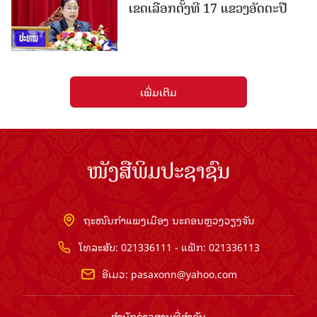
ເຂດເລືອກຕັ້ງທີ 17 ແຂວງອັດຕະປື
ເພີ່ມເຕີມ
ໜັງສືພິມປະຊາຊົນ
ຖະໜົນກຳແພງເມືອງ ນະຄອນຫຼວງວຽງຈັນ
ໂທລະສັບ: 021336111 - ແຟັກ: 021336113
ອີເມວ:
pasaxonn@yahoo.com
ສຳ​ນັກ​ຂ່າວ​ສານ​ທີ່​ສຳ​ຄັນ​