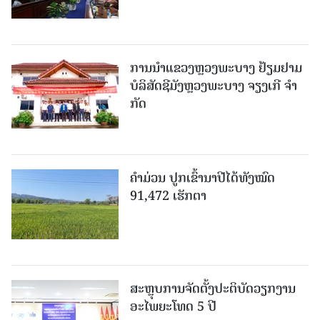
ການນຳແຂວງຫຼວງພະບາງ ຢ້ຽມ​ຢາມ
ບໍ​ລິ​ສັດຊີມັງຫຼວງພະບາງ ຈຽງເກີ ຈໍາ
ກັດ
ຄໍາມ່ວນ ປູກເຂົ້ານາປີໄດ້ທັງໝົດ
91,472 ເຮັກຕາ
ສະຫຼຸບການຈັດຕັ້ງປະຕິບັດວຽກງານ
ອະໄພຍະໂທດ 5 ປີ