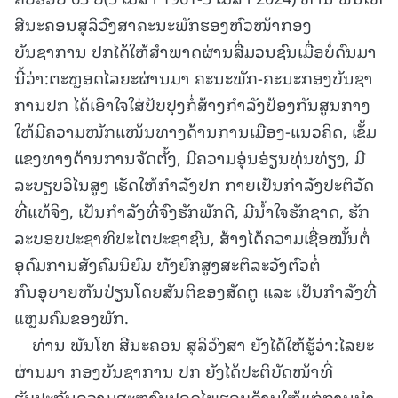
ສີນະຄອນສຸລິວົງສາຄະນະພັກຮອງຫົວໜ້າກອງ
ບັນຊາການ ປກໄດ້ໃຫ້ສໍາພາດຜ່ານສື່ມວນຊົນເມື່ອບໍ່ດົນມາ
ນີ້ວ່າ:ຕະຫຼອດໄລຍະຜ່ານມາ ຄະນະພັກ-ຄະນະກອງບັນຊາ
ການປກ ໄດ້ເອົາໃຈໃສ່ປັບປຸງກໍ່ສ້າງກໍາລັງປ້ອງກັນສູນກາງ
ໃຫ້ມີຄວາມໜັກແໜ້ນທາງດ້ານການເມືອງ-ແນວຄິດ, ເຂັ້ມ
ແຂງທາງດ້ານການຈັດຕັ້ງ, ມີຄວາມອຸ່ນອ່ຽນທຸ່ນທ່ຽງ, ມີ
ລະບຽບວິໄນສູງ ເຮັດໃຫ້ກໍາລັງປກ ກາຍເປັນກໍາລັງປະຕິວັດ
ທີ່ແທ້ຈິງ, ເປັນກໍາລັງທີ່ຈົງຮັກພັກດີ, ມີນໍ້າໃຈຮັກຊາດ, ຮັກ
ລະບອບປະຊາທິປະໄຕປະຊາຊົນ, ສ້າງໄດ້ຄວາມເຊື່ອໝັ້ນຕໍ່
ອຸດົມການສັງຄົມນິຍົມ ທັງຍົກສູງສະຕິລະວັງຕົວຕໍ່
ກົນອຸບາຍຫັນປ່ຽນໂດຍສັນຕິຂອງສັດຕູ ແລະ ເປັນກຳລັງທີ່
ແຫຼມຄົມຂອງພັກ.
ທ່ານ ພັນໂທ ສີນະຄອນ ສຸລິວົງສາ ຍັງໄດ້ໃຫ້ຮູ້ວ່າ:ໄລຍະ
ຜ່ານມາ ກອງບັນຊາການ ປກ ຍັງໄດ້ປະຕິບັດໜ້າທີ່
ຮັບປະກັນຄວາມສະຫງົບປອດໄພຮອບດ້ານໃຫ້ແກ່ການນໍາ