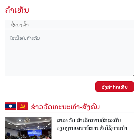
ຄໍາເຫັນ
ສົ່ງຄໍາຄິດເຫັນ
ຂ່າວວັດທະນະທຳ-ສັງຄົມ
ສາລະວັນ ສໍາເລັດການຍົກລະດັບ
ວຽກງານເສນາທິການຮັບໃຊ້ການນໍາ