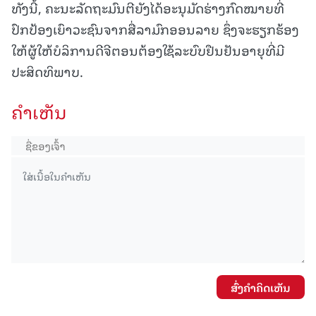
ທັງນີ້, ຄະນະລັດຖະມົນຕີຍັງໄດ້ອະນຸມັດຮ່າງກົດໝາຍທີ່
ປົກປ້ອງເຍົາວະຊົນຈາກສື່ລາມົກອອນລາຍ ຊຶ່ງຈະຮຽກຮ້ອງ
ໃຫ້ຜູ້ໃຫ້ບໍລິການດີຈີຕອນຕ້ອງໃຊ້ລະບົບຢືນຢັນອາຍຸທີ່ມີ
ປະສິດທິພາບ.
ຄໍາເຫັນ
ສົ່ງຄໍາຄິດເຫັນ