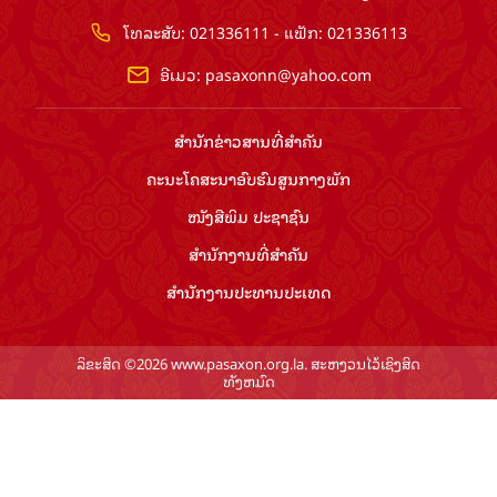
ໂທລະສັບ: 021336111 - ແຟັກ: 021336113
ອີເມວ:
pasaxonn@yahoo.com
ສຳ​ນັກ​ຂ່າວ​ສານ​ທີ່​ສຳ​ຄັນ​
ຄະນະໂຄສະນາອົບຮົມ​ສູນ​ກາງ​ພັກ
ໜັງສືພິມ ປະ​ຊາ​ຊົນ
ສຳ​ນັກ​ງານ​ທີ່​ສຳ​ຄັນ
ສຳ​ນັກ​ງານ​ປະ​ທານ​ປະ​ເທດ
ລິຂະສິດ ©2026 www.pasaxon.org.la. ສະຫງວນໄວ້ເຊິງສິດ
ທັງຫມົດ