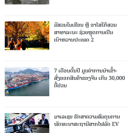
ມີສວນໃນເຮືອນ ຫຼື ອາໄສໃກ້ສວນ
ສາທາລະນະ ຊ່ວຍຫຼຸດການເປັນ
ເບົາຫວານປະເພດ 2
7 ເດືອນຕົ້ນປີ ມູນຄ່າການນຳເຂົ້າ-
ສົ່ງອອກສິນຄ້າຂອງຈີນ ເກີນ 30,000
ຕື້ຢວນ
ມາເລເຊຍ ຮັກສາຄວາມສົມດຸນການ
ພັດທະນາສະຖານີສາກໄຟລົດ EV