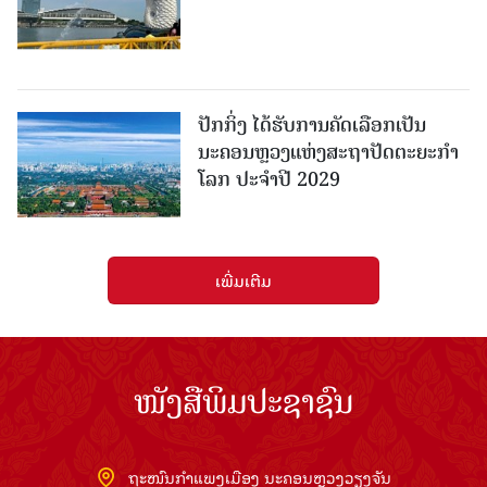
ປັກກິ່ງ ໄດ້ຮັບການຄັດເລືອກເປັນ
ນະຄອນຫຼວງແຫ່ງສະຖາປັດຕະຍະກຳ
ໂລກ ປະຈຳປີ 2029
ເພີ່ມເຕີມ
ໜັງສືພິມປະຊາຊົນ
ຖະໜົນກຳແພງເມືອງ ນະຄອນຫຼວງວຽງຈັນ