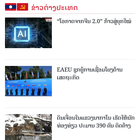
ຂ່າວຕ່າງປະເທດ
“ໂອກາດຈາກຈີນ 2.0” ກ້າວສູ່ຍຸກໃໝ່
EAEU ຊຸກຍູ້ການເຊື່ອມໂຍງດ້ານ
ເສດຖະກິດ
ດິນເຈື່ອນໃນແຂວງນາກາໂນ ເຮັດໃຫ້ນັກ
ທ່ອງທ່ຽວ ປະມານ 390 ຄົນ ຕິດຄ້າງ