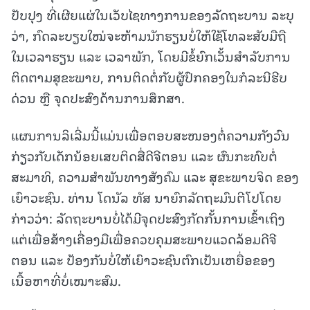
ປັບປຸງ ທີ່ເຜີຍແຜ່ໃນເວັບໄຊທາງການຂອງລັດຖະບານ ລະບຸ
ວ່າ, ກົດລະບຽບໃໝ່ຈະຫ້າມນັກຮຽນບໍ່ໃຫ້ໃຊ້ໂທລະສັບມືຖື
ໃນເວລາຮຽນ ແລະ ເວລາພັກ, ໂດຍມີຂໍ້ຍົກເວັ້ນສຳລັບການ
ຕິດຕາມສຸຂະພາບ, ການຕິດຕໍ່ກັບຜູ້ປົກຄອງໃນກໍລະນີຮີບ
ດ່ວນ ຫຼື ຈຸດປະສົງດ້ານການສຶກສາ.
ແຜນການລິເລີ່ມນີ້ແມ່ນເພື່ອຕອບສະໜອງຕໍ່ຄວາມກັງວົນ
ກ່ຽວກັບເດັກນ້ອຍເສບຕິດສື່ດີຈີຕອນ ແລະ ຜົນກະທົບຕໍ່
ສະມາທິ, ຄວາມສຳພັນທາງສັງຄົມ ແລະ ສຸຂະພາບຈິດ ຂອງ
ເຍົາວະຊົນ. ທ່ານ ໂດນັລ ທັສ ນາຍົກລັດຖະມົນຕີໂປໂດຍ
ກ່າວວ່າ: ລັດຖະບານບໍ່ໄດ້ມີຈຸດປະສົງກັດກັ້ນການເຂົ້າເຖິງ
ແຕ່ເພື່ອສ້າງເຄື່ອງມືເພື່ອຄວບຄຸມສະພາບແວດລ້ອມດີຈີ
ຕອນ ແລະ ປ້ອງກັນບໍ່ໃຫ້ເຍົາວະຊົນຕົກເປັນເຫຍື່ອຂອງ
ເນື້ອຫາທີ່ບໍ່ເໝາະສົມ.