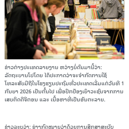
ຂ່າວຕ່າງປະເທດລາຍງານ ຫວ່າງບໍ່ດົນມານີ້ວ່າ:
ລັດຖະບານໂປໂດຍ ໄດ້ປະກາດວ່າຈະຈຳກັດການໃຊ້
ໂທລະສັບມືຖືໃນໂຮງຮຽນປະຖົມທົ່ວປະເທດເລີ່ມແຕ່ວັນທີ 1
ກັນຍາ 2026 ເປັນຕົ້ນໄປ ເພື່ອປົກປ້ອງເຍົາວະຊົນຈາກການ
ເສບຕິດດີຈີຕອນ ແລະ ເນື້ອຫາທີ່ເປັນອັນຕະລາຍ.
ຂ່າວລະບຸວ່າ: ຮ່າງກົດໝາຍວ່າດ້ວຍການສຶກສາສະບັບ