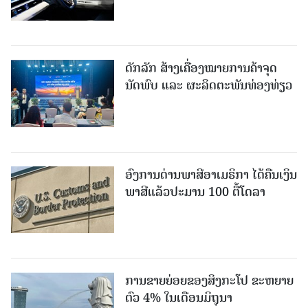
ດັກລັກ ສ້າງເຄື່ອງໝາຍການຄ້າຈຸດ
ນັດພົບ ແລະ ຜະລິດຕະພັນທ່ອງທ່ຽວ
ອົງການດ່ານພາສີອາເມຣິກາ ໄດ້ຄືນເງິນ
ພາສີແລ້ວປະມານ 100 ຕື້ໂດລາ
ການຂາຍຍ່ອຍຂອງສິງກະໂປ ຂະຫຍາຍ
ຕົວ 4% ໃນເດືອນມິຖຸນາ