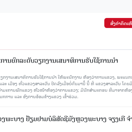
ສົ່ງຄໍາຄິດເຫ
ັດການຍົກລະດັບວຽກງານເສນາທິການຮັບໃຊ້ການນໍາ
ັບວຽກງານເສນາທິການຮັບໃຊ້ການນໍາ ໃຫ້ພະນັກງານ ຫ້ອງວ່າການແຂວງ, ພະແນກ
 ເມືອງ ທົ່ວແຂວງສາລະວັນ ປິດລົງເມື່ອ​ບໍ່​ດົນ​ມາ​ນີ້ ນີ້ ທີ່ ແຂວງສາລະວັນ ໂດຍ​ມ
ກຳມະການພັກແຂວງ ຫົວໜ້າຫ້ອງວ່າການແຂວງ; ມີນັກສຳມະກອນ ທີ່ມາຈາກຫ້ອງ
ກການ ແລະ ອົງການອ້ອມຂ້າງແຂວງ ເຂົ້າຮ່ວມ.
ະບາງ ຢ້ຽມ​ຢາມບໍ​ລິ​ສັດຊີມັງຫຼວງພະບາງ ຈຽງເກີ ຈໍ