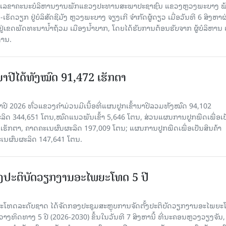
ົງ ເລ​ຂາ​ຄະ​ນະ​ບໍ​ລິ​ຫານ​ງານ​ພັກແຂວງປະທານສະພາປະຊາຊົນ ແຂວງຫຼວງພະບາງ 
ັດວຽກ ຢູ່ບໍລິສັດຊີມັງ ຫຼວງພະບາງ ຈຽງເກີ ຈໍາກັດຜູ້ດຽວ ເມື່ອ​ວັນ​ທີ 6 ສິງ​ຫາ​ຜ
ຕັ້ງຢູ່ເຂດພັດທະນານ້ຳຖ້ວມ ເມືອງນໍ້າບາກ, ໂດຍໄດ້ຮັບການຕ້ອນຮັບຈາກ ຜູ້ບໍລິຫານ
ານ.
ານາປີໄດ້ທັງໝົດ 91,472 ເຮັກຕາ
າປີ 2026 ທົ່ວແຂວງຄໍາມ່ວນມີເນື້ອທີ່ແຜນປູກເຂົ້ານາປີລວມທັງໝົດ 94,102
ລິດ 344,651 ໂຕນ,ໝົດແນວພັນເຂົ້າ 5,646 ໂຕນ, ສ່ວນແຜນການປູກພືດເພື່ອເປ
ຮັກຕາ, ຄາດຄະເນຜົນຜະລິດ 197,009 ໂຕນ; ແຜນການປູກພືດເພື່ອເປັນສິນຄ້າ
ະເນຜົນຜະລິດ 147,641 ໂຕນ.
ັ້ງປະຕິບັດວຽກງານອະໄພຍະໂທດ 5 ປີ
ທດລະດັບຊາດ ໄດ້ຈັດກອງປະຊຸມສະຫຼຸບການຈັດຕັ້ງປະຕິບັດວຽກງານອະໄພຍ
ວາງທິດທາງ 5 ປີ (2026-2030) ຂຶ້ນໃນວັນທີ 7 ສິງຫານີ້ ທີ່ນະຄອນຫຼວງວຽງຈັນ