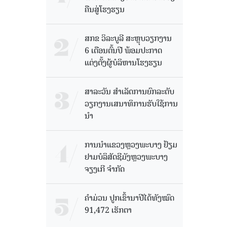
ຄືນສູ່ໂຮງຮຽນ
ສກຂ ວິລະບູລີ ສະຫຼຸບວຽກງານ
6 ເດືອນຕົ້ນປີ ພ້ອມປະກາດ
ແຕ່ງຕັ້ງຜູ້ບໍລິຫານໂຮງຮຽນ
ສາລະວັນ ສໍາເລັດການຍົກລະດັບ
ວຽກງານເສນາທິການຮັບໃຊ້ການ
ນໍາ
ການນຳແຂວງຫຼວງພະບາງ ຢ້ຽມ​
ຢາມບໍ​ລິ​ສັດຊີມັງຫຼວງພະບາງ
ຈຽງເກີ ຈໍາກັດ
ຄໍາມ່ວນ ປູກເຂົ້ານາປີໄດ້ທັງໝົດ
91,472 ເຮັກຕາ