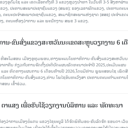
 ແຂວງອຸດົມໄຊ ແລະ ເຂດເລືອກຕັ້ງທີ 3 ແຂວງຫຼວງນ້ຳທາ ໃນວັນທີ 3-5 ສິງຫາຜ່ານ
ຂາພັກແຂວງ, ປະທານສະພາປະຊາຊົນແຂວງ (ສພຂ); ຮອງເລຂາພັກແຂວງ, ປະທານຄະນ
, ຄະນະປະຈໍາສະພາປະຊາຊົນແຂວງ, ສະມາຊິກສະພາແຫ່ງຊາດ (ສສຊ) ປະຈໍາເຂດເ
້າງ, ຄະນະຫ້ອງວ່າການ ແລະ ພະນັກງານ ສພຂ 3 ແຂວງ.
ານ-ຂົນສົ່ງແຂວງສະຫວັນນະເຂດສະຫຼຸບວຽກງານ 6 ເດ
6 ທີ່ສະໂມສອນ ເມືອງອຸທຸມພອນ,ທາງພະແນໂຍທາທິການ-ຂົນສົ່ງແຂວງສະຫວັນນ
ີລາຄາຄືນ ກ່ຽວກັບການຈັດຕັ້ງປະຕິບັດແຜນພັດທະນາປະຈໍາປີ 2025,ປະເມີນແຜນ
ປີ ແລະ ທິດທາງແຜນການ 6 ເດືອນທ້າຍປີ 2026,ໂດຍມີທ່ານ ພູພະສອນໄຊ ເພັດສີ
ໂຍທາທິການ-ຂົນສົ່ງແຂວງ,ທ່ານ ໂພໄຊອິນທະວົງສາ ປະທານຄະນະກໍາມະການປ
ສອນ ເຂົ້າຮ່ວມ.
3 ຕາແສງ ເພື່ອຮັບໃຊ້ວຽກງານບໍລິຫານ ແລະ ພັດທະນາ
ີ່ຫ້ອງວ່າການເມືອງບໍ່ແຕນ ແຂວງໄຊຍະບູລີ ໄດ້ຈັດພິທີມອບ-ຮັບລົດຈັກ ຮອນດາ ເວັບ
ຕາແສງພາຍໃນເມືອງ ເພື່ອນໍາໃຊ້ເຂົ້າໃນວຽກງານລວມຂອງຕາແສງໃຫ້ມີຄວາມສະ