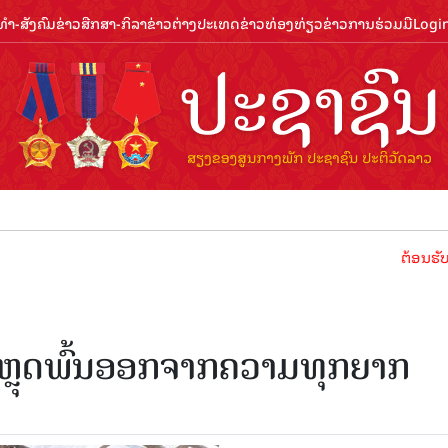
ຳ-ສັງຄົມ
ຂ່າວສືກສາ-ກິລາ
ຂ່າວຕ່າງປະເທດ
ຂ່າວທ່ອງທ່ຽວ
ຂ່າວການຮ່ວມມື
Logi
ຕ້ອນຮັບປີທ່ອງທ
ຫຼຸດພົ້ນອອກຈາກຄວາມທຸກຍາກ