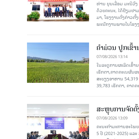
ທ່ານ ບຸນເລື່ອມ ມະນີວ
ດ້ວຍຄະນະ, ໄດ້ຢ້ຽມຢາມ-ເຮ
ມາ, ໂຮງ​ງານ​ດັ່ງ​ກ່າວ
ພະນັກງານພາຍໃນໂຮງງ
ຄໍາມ່ວນ ປູກເຂົ້
07/08/2026 13:14
ໃນລະດູການຜະລິດເຂົ້ານ
ເຮັກຕາ,ຄາດຄະເນຜົນຜະ
ສະບຽງອາຫານ 54,319 ເ
39,783 ເຮັກຕາ, ຄາດຄ
ສະຫຼຸບການຈັດຕ
07/08/2026 13:09
ຄະນະກຳມະການອະໄພຍະໂ
5 ປີ (2021-2025) ແລະ 