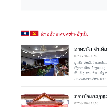
ຂ່າວວັດທະນະທຳ-ສັງຄົມ
ສາລະວັນ ສໍາເລ
07/08/2026 13:18
ຊຸດຝຶກອົບຮົມຍົກລະດ
ອົງການອ້ອມຂ້າງແຂວງ ແລະ
ຈັນເພັງ ສາຍທຳມະວົງ 
ການແຂວງ-ເມືອງ, ພະແນ
ການນຳແຂວງຫຼວງພ
07/08/2026 13:16