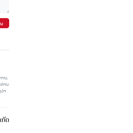
ັນ
ການ,
ີທ່ານ
ວ່າ
າກັດ