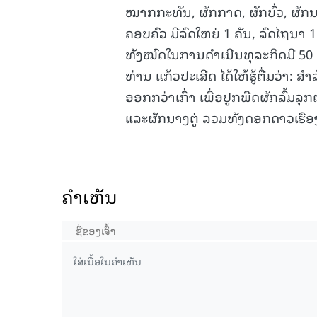
ໝາກກະທັນ, ຜັກກາດ, ຜັກບົ່ວ, ຜັກນາງ
ຄອບຄົວ ມີລົດໃຫຍ່ 1 ຄັນ, ລົດໄຖນາ 
ທັງໝົດໃນການດຳເນີນທຸລະກິດມີ 50 
ທ່ານ ແກ້ວປະເສີດ ໄດ້ໃຫ້ຮູ້ຕື່ມວ່າ
ອອກກວ່າເກົ່າ ເພື່ອປູກພືດຜັກລົ້ມລ
ແລະຜັກນາງຕູ່ ລວມທັງດອກດາວເຮື
ຄໍາເຫັນ