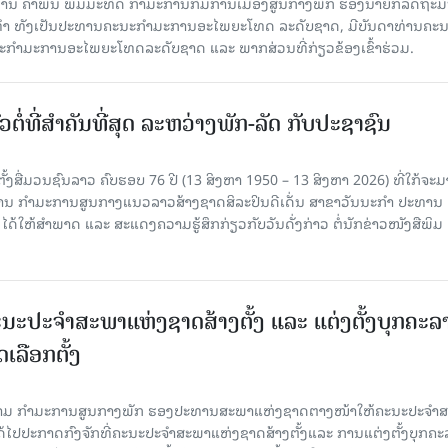
ານ ຄໍາພັນ ພົມມະທັດ ກຳມະການກົມການເມືອງສູນກາງພັກ ຮອງນາຍົກລັດຖະມົ
ິທຳ ທັງເປັນປະທານຄະນະກຳມະການອະໄພຍະໂທດ ລະດັບຊາດ, ມີບັນດາທ່ານຄະ
ກຳມະການອະໄພຍະໂທດລະດັບຊາດ ແລະ ພາກສ່ວນທີ່ກ່ຽວຂ້ອງເຂົ້າຮ່ວມ.
ວຕໍ່ທີ່ສໍາຄັນທີ່ສຸດ ລະຫວ່າງພັກ-ລັດ ກັບປະຊາຊົນ
ັ້ງສື່ມວນຊົນລາວ ຄົບຮອບ 76 ປີ (13 ສິງຫາ 1950 – 13 ສິງຫາ 2026) ທີ່ໃກ້ຈະມ
ສານ ກໍາມະການສູນກາງແນວລາວສ້າງຊາດສິລະປິນດີເດັ່ນ ສາຂາວັນນະກໍາ ປະທານ
ດ້ໃຫ້ສໍາພາດ ແລະ ສະແດງຄວາມຮູ້ສຶກກ່ຽວກັບວັນດັ່ງກ່າວ ຕໍ່ນັກຂ່າວໜັງສືພິມ
ນະປະຈໍາສະພາແຫ່ງຊາດສ້າງຕັ້ງ ແລະ ແຕ່ງຕັ້ງບຸກຄະລ
ເລືອກຕັ້ງ
ງຄາມ ກຳມະການສູນກາງພັກ ຮອງປະທານສະພາແຫ່ງຊາດຕາງໜ້າໃຫ້ຄະນະປະຈໍາ
້ໄປປະກາດກົງຈັກທີ່ຄະນະປະຈໍາສະພາແຫ່ງຊາດສ້າງຕັ້ງແລະ ການແຕ່ງຕັ້ງບຸກຄະ