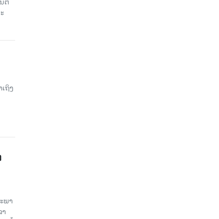
ນຕີ
ນະ
າເຖິງ
າ
ສະພາ
ລາ