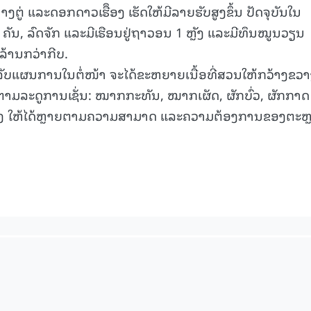
ຕູ່ ແລະດອກດາວເຮືຶອງ ເຮັດໃຫ້ມີລາຍຮັບສູງຂຶ້ນ ປັດຈຸບັນໃນ
15.040(07-08-20
1 ຄັນ, ລົດຈັກ ແລະມີເຮືອນຢູ່ຖາວອນ 1 ຫຼັງ ແລະມີທຶນໝູນວຽນ
ລ້ານກວ່າກີບ.
: ສຳລັບແຜນການໃນຕໍ່ໜ້າ ຈະໄດ້ຂະຫຍາຍເນື້ອທີ່ສວນໃຫ້ກວ້າງຂວ
ຸກຕາມລະດູການເຊັ່ນ: ໝາກກະທັນ, ໝາກເຜັດ, ຜັກບົ່ວ, ຜັກກາດ
ອງ ໃຫ້ໄດ້ຫຼາຍຕາມຄວາມສາມາດ ແລະຄວາມຕ້ອງການຂອງຕະຫ