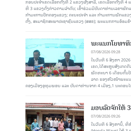
ກອນປະຈໍາເຂດເລືອກຕັ້ງທີ 2 ແຂວງຜົ້ງສາລີ, ເຂດເລືອກຕັ້ງທີ 4
ທີ່ 3 ແຂວງດັ່ງກ່າວຕາມລຳດັບ; ເຂົ້າຮ່ວມມີບັນດາທ່ານເລ
ກໍາມະການປົກຄອງແຂວງ; ຄະນະປະຈໍາ ແລະ ກໍາມະການພັກແຂວງ
ຕັ້ງ, ສະມາຊິກສະພາປະຊາຊົນແຂວງ (ສສຂ); ພະແນກການອ້ອມຂ
ພະແນກໂຍທາທິກ
07/08/2026 09:28
ໃນວັນທີ 6 ສິງຫາ 202
ເຂດ,ໄດ້ສະຫຼຸບສັງເກດຕ
ພັດທະນາ 6 ເດືອນຕົ້ນ
ລາດ ຮອງຫົວໜ້າພະແນກ
ຄອງເມືອງອຸທຸມພອນ ແລະ ບັນດາທ່ານຈາກ 4 ເມືອງ,1 ນະຄອນໄກ
ມອບລົດຈັກໃຫ້ 
07/08/2026 09:26
ໃນວັນທີ 6 ສິງຫານີ້, ທ
(Honda Wave) ໃຫ້ 3 