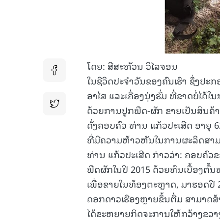
ໂດຍ: ສີສະຫັວນ ວິໄລຈອນ
ໃນຊີວິດປະຈຳວັນຂອງຄົນເຮົາ ຊຶ່ງປະກອ
ອາໄສ ແລະເຄື່ອງນຸ່ງຮົ່ມ ທີ່ຂາດບໍ່ໄດ
ດ້ວຍການປູກພືດ-ຜັກ ຂາຍເປັນສິນຄ້າ
ດັ່ງຄອບຄົວ ທ່ານ ແກ້ວປະເສີດ ອາຍຸ
ທີ່ມີຄວາມຫ້າວຫັນໃນການຜະລິດສາມາ
ທ່ານ ແກ້ວປະເສີດ ກ່າວວ່າ: ຄອບຄົວຂອ
ພືດຜັກໃນປີ 2015 ດ້ວຍທຶນເບື້ອງຕົ້
ເພື່ອຂາຍໃນທ້ອງຕະຫຼາດ, ມາຮອດປີ 20
ດອກດາວເຮືອງຫຼາຍຂຶ້ນຕື່ມ ສາມາດສ້າງ
ໄດ້ຂະຫຍາຍກິດຈະການໃຫ້ກວ້າງຂວາງຕ