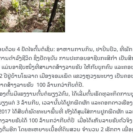
ບດ້ວຍ 4 ປັດໄຈຕົ້ນຕໍເຊັ່ນ: ອາຫານການກິນ, ຢາປິ່ນປົວ, ທີ່ພັກ
້ໃນການດຳລົງຊີວິດ ຊຶ່ງປັດຈຸບັນ ການປະກອບອາຊີບກະສິກຳ ເປັນສິ
 ແມ່ນອາຊີບໜຶ່ງທີ່ສາມາດສ້າງລາຍຮັບ ໃຫ້ກັບບຸກຄົນ ແລະຄອ
 62 ປີຢູ່ບ້ານໂພລາດ ເມືອງຈອມເພັດ ແຂວງຫຼວງພະບາງ ເປັນຄອ
ດສ້າງລາຍຮັບ 100 ລ້ານກວ່າກີບຕໍ່ປີ.
ງຕົ້ນມີແຮງງານຕົ້ນຕໍພຽງ2ຄົນ, ໄດ້ເລີ່ມຕົ້ນເຮັດທຸລະກິດການ
ນພຽງແຕ່ 3 ລ້ານກີບ, ເວລານັ້ນໄດ້ປູກພືດຜັກ ແລະດອກດາວເຮືອງ
17 ໄດ້ສືບຕໍ່ພັດທະນາພື້ນທີ່ ທັງໄດ້ສຸມໃສ່ການປູກພືດຜັກ ແລ
ລາຍຮັບໄດ້ 100 ລ້ານກວ່າກີບຕໍ່ປີ ເມື່ອໄດ້ເຫັນລາຍຮັບຕົວຈິງ 
ື່ມອີກ ໂດຍຂະຫຍາຍເນື້ອທີ່ດິນສວນ ຈຳນວນ 2 ເຮັກຕາ ເພື່ອ