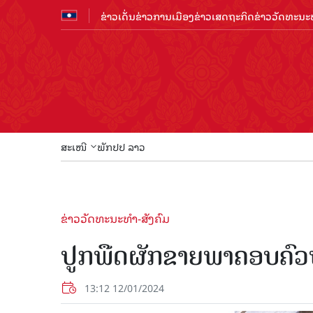
ຂ່າວເດັ່ນ
ຂ່າວການເມືອງ
ຂ່າວເສດຖະກິດ
ຂ່າວວັດທະນະທ
ສະເໜີ
ພັກປປ ລາວ
ຂ່າວວັດທະນະທຳ-ສັງຄົມ
ປູກພືດຜັກຂາຍພາຄອບຄົວ
13:12 12/01/2024