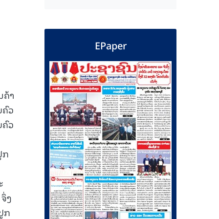
EPaper
ນຄ້າ
ບຄົວ
ບຄົວ
ປູກ
ະ
ຈຶ່ງ
ປູກ