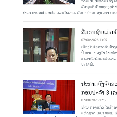
ການເປັນປະທານຂອງ ທ່
ລັດຖະມົນຕີກະຊວງຍຸຕ
ກໍາມະການອະໄພຍະໂທດລະດັບຊາດ, ບັນດາທ່ານກອງເລຂາ ຄະນະ
ສື່ມວນຊົນແມ່ນຂົ
07/08/2026 13:07
ເນື່ອງໃນໂອກາດວັນສ້າງຕ
ນີ້ ທ່ານ ທອງໃບ ໂພທິ
ສະມາຄົມນັກປະພັນລາວ ໄ
ປະຊາຊົນ.
ປະກາດກົງຈັກຄະ
ກອນປະຈໍາ 3 ເຂດ
07/08/2026 12:56
ທ່ານ ກອງແກ້ວ ໄຊສົ
ແຫ່ງຊາດ (ຄປຈສພຊ) ໄດ