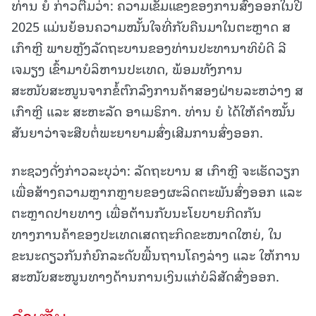
ທ່ານ ຍໍ ກ່າວຕື່ມວ່າ: ຄວາມເຂັ້ມແຂງຂອງການສົ່ງອອກໃນປີ
2025 ແມ່ນຍ້ອນຄວາມໝັ້ນໃຈທີ່ກັບຄືນມາໃນຕະຫຼາດ ສ
ເກົາຫຼີ ພາຍຫຼັງລັດຖະບານຂອງທ່ານປະທານາທິບໍດີ ລີ
ເຈມຽງ ເຂົ້າມາບໍລິຫານປະເທດ, ພ້ອມທັງການ
ສະໜັບສະໜູນຈາກຂໍ້ຕົກລົງການຄ້າສອງຝ່າຍລະຫວ່າງ ສ
ເກົາຫຼີ ແລະ ສະຫະລັດ ອາເມຣິກາ. ທ່ານ ຍໍ ໄດ້ໃຫ້ຄຳໝັ້ນ
ສັນຍາວ່າຈະສືບຕໍ່ພະຍາຍາມສົ່ງເສີມການສົ່ງອອກ.
ກະຊວງດັ່ງກ່າວລະບຸວ່າ: ລັດຖະບານ ສ ເກົາຫຼີ ຈະເຮັດວຽກ
ເພື່ອສ້າງຄວາມຫຼາກຫຼາຍຂອງຜະລິດຕະພັນສົ່ງອອກ ແລະ
ຕະຫຼາດປາຍທາງ ເພື່ອຕ້ານກັບນະໂຍບາຍກີດກັນ
ທາງການຄ້າຂອງປະເທດເສດຖະກິດຂະໜາດໃຫຍ່, ໃນ
ຂະນະດຽວກັນກໍຍົກລະດັບພື້ນຖານໂຄງລ່າງ ແລະ ໃຫ້ການ
ສະໜັບສະໜູນທາງດ້ານການເງິນແກ່ບໍລິສັດສົ່ງອອກ.