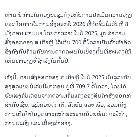
ທ່ານ ຍໍ ກ່າວໃນກອງປະຊຸມກ່ຽວກັບການປະເມີນຄວາມສ່ຽງ
ແລະ ໂອກາດໃນການສົ່ງອອກປີ 2026 ທີ່ຈັດຂຶ້ນໃນວັນທີ 8
ມັງກອນ ຜ່ານມາ ໂດຍກ່າວວ່າ: ໃນປີ 2025, ມູນຄ່າການ
ສົ່ງອອກຂອງ ສ ເກົາຫຼີ ໄດ້ເກີນ 700 ຕື້ໂດລາເປັນຄັ້ງທຳອິດ
ຊຶ່ງກົງກັນຂ້າມກັບການຄາດຄະເນໃນເບື້ອງຕົ້ນທີ່ສະແດງໃຫ້
ເຫັນທ່າອ່ຽງທີ່ຊ້າລົງໃນຕົ້ນປີ.
ທັງນີ້, ການສົ່ງອອກຂອງ ສ ເກົາຫຼີ ໃນປີ 2025 ບັນລຸລະດັບ
ສູງສຸດແບບບໍ່ເຄີຍມີມາກ່ອນ ຢູ່ທີ່ 709.7 ຕື້ໂດລາ, ໂດຍໄດ້
ຮັບແຮງຂັບເຄື່ອນຈາກຄວາມເຂັ້ມແຂງຂອງສິນຄ້າສົ່ງອອກທີ່
ສຳຄັນເຊັ່ນ: ເຊມິຄອນດັກເຕີ, ລົດຍົນ ແລະ ເຮືອ, ລວມເຖິງ
ການເຕີບໂຕໃນອຸດສາຫະກຳຂະໜາດນ້ອຍເຊັ່ນ: ກະສິກຳ,
ການປະມົງ ແລະ ເຄື່ອງສຳອາງ.