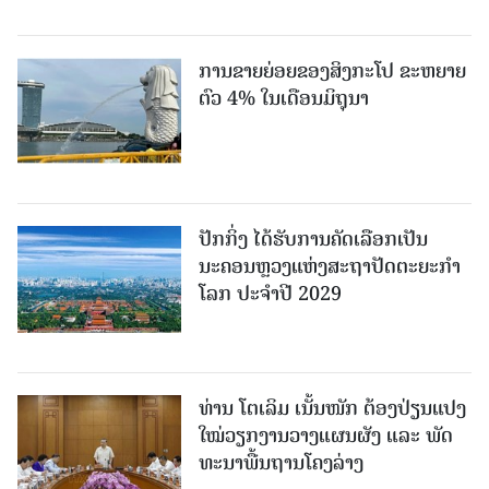
ການຂາຍຍ່ອຍຂອງສິງກະໂປ ຂະຫຍາຍ
ຕົວ 4% ໃນເດືອນມິຖຸນາ
ປັກກິ່ງ ໄດ້ຮັບການຄັດເລືອກເປັນ
ນະຄອນຫຼວງແຫ່ງສະຖາປັດຕະຍະກຳ
ໂລກ ປະຈຳປີ 2029
ທ່ານ ໂຕ​ເລິມ ເນັ້ນໜັກ ຕ້ອງ​ປ່ຽນ​ແປງ​
ໃໝ່​ວຽກ​ງານ​ວາງ​ແຜນ​ຜັງ ແລະ ​ພັດ​
ທະ​ນາ​ພື້ນ​ຖານ​ໂຄງ​ລ່າງ