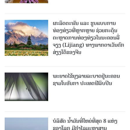
ຜະລິດຕະພັນ ແລະ ຮູບແບບການ
ທ່ອງທ່ຽວທີ່ຫຼາກຫຼາຍ ຊ່ວຍກະຕຸ້ນ
ຕະຫຼາດການທ່ອງທ່ຽວໃນນະຄອນລີ່
ຈຽງ (Lijiang) ທາງພາກຕາເວັນຕົກ
ສ່ຽງໃຕ້ຂອງຈີນ
ພະຍາດໄຂ້ຍຸງລາຍລະບາດຢູ່ນະຄອນ
ຊາມໂບ​ອັນກາ ປະເທດຟີລິບປິນ
ບໍລິສັດ ນ້ຳມັນທີ່ໃຫຍ່ທີ່ສຸດ 8 ແຫ່ງ
ຂອງໂລກ ມີກຳໄລມະຫາສານ