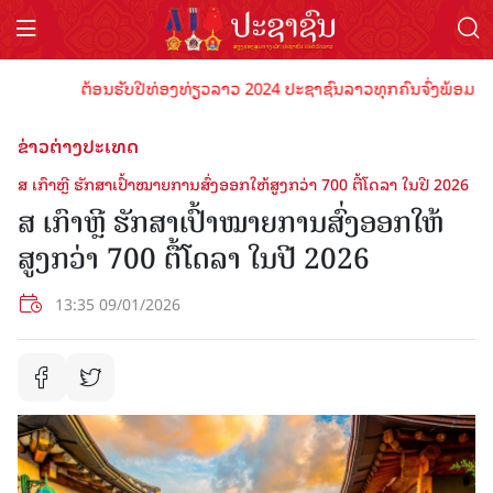
ຕ້ອນຮັບປີທ່ອງທ່ຽວລາວ 2024 ປະຊາຊົນລາວທຸກຄົນຈົ່ງພ້ອມເປັນເຈົ້
ຂ່າວຕ່າງປະເທດ
ສ ເກົາຫຼີ ຮັກສາເປົ້າໝາຍການສົ່ງອອກໃຫ້ສູງກວ່າ 700 ຕື້ໂດລາ ໃນປີ 2026
ສ ເກົາຫຼີ ຮັກສາເປົ້າໝາຍການສົ່ງອອກໃຫ້
ສູງກວ່າ 700 ຕື້ໂດລາ ໃນປີ 2026
13:35 09/01/2026