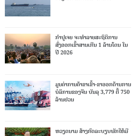
ກຳປູເຈຍ ຈະທຳລາຍສະຖິຕິການ
ສົ່ງອອກເຂົ້າສານເກີນ 1 ລ້ານໂຕນ ໃນ
ປີ 2026
ມູນຄ່າການຄ້າຂາເຂົ້າ-ຂາອອກດ້ານການ
ບໍລິການຂອງຈີນ ບັນລຸ 3,779 ຕື້ 750
ລ້ານຢວນ
ຫວຽດນາມ ສ້າງກົດລະບຽບພັກໃຫ້ມີ