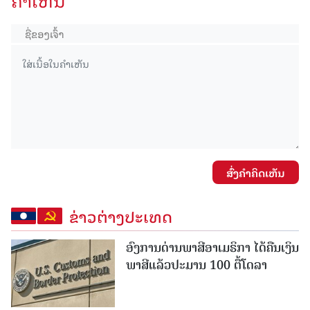
ຄໍາເຫັນ
ສົ່ງຄໍາຄິດເຫັນ
ຂ່າວຕ່າງປະເທດ
ອົງການດ່ານພາສີອາເມຣິກາ ໄດ້ຄືນເງິນ
ພາສີແລ້ວປະມານ 100 ຕື້ໂດລາ