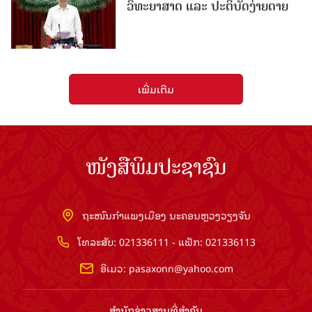
ວິທະຍາສາດ ແລະ ປະຕິບັດງ່າຍດາຍ
ເພີ່ມເຕີມ
ໜັງສືພິມປະຊາຊົນ
ຖະໜົນກຳແພງເມືອງ ນະຄອນຫຼວງວຽງຈັນ
ໂທລະສັບ: 021336111 - ແຟັກ: 021336113
ອີເມວ:
pasaxonn@yahoo.com
ສຳ​ນັກ​ຂ່າວ​ສານ​ທີ່​ສຳ​ຄັນ​