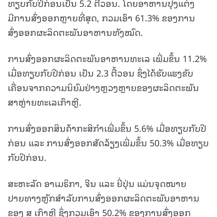
ທຽບກັບປີກ່ອນເປັນ 5.2 ຕື້ວອນ. ໂດຍອາຫານປຸງແຕ່ງ
ມີການສົ່ງອອກຫຼາຍທີ່ສຸດ, ກວມເອົາ 61.3% ຂອງການ
ສົ່ງອອກຜະລິດຕະພັນອາຫານທັງໝົດ.
ການສົ່ງອອກຜະລິດຕະພັນອາຫານທະເລ ເພີ່ມຂຶ້ນ 11.2%
ເມື່ອທຽບກັບປີກ່ອນ ເປັນ 2.3 ຕື້ວອນ ຊຶ່ງໄດ້ຮັບແຮງຂັບ
ເຄື່ອນຈາກຄວາມນິຍົມຢ່າງຫຼວງຫຼາຍຂອງຜະລິດຕະພັນ
ສາຫຼ່າຍທະເລເກົາຫຼີ.
ການສົ່ງອອກສິນຄ້າກະສິກຳເພີ່ມຂຶ້ນ 5.6% ເມື່ອທຽບກັບປີ
ກ່ອນ ແລະ ການສົ່ງອອກສັດລ້ຽງເພີ່ມຂຶ້ນ 50.3% ເມື່ອທຽບ
ກັບປີກ່ອນ.
ສະຫະລັດ ອາເມຣິກາ, ຈີນ ແລະ ຍີ່ປຸ່ນ ແມ່ນຈຸດໝາຍ
ປາຍທາງຫຼັກສຳລັບການສົ່ງອອກຜະລິດຕະພັນອາຫານ
ຂອງ ສ ເກົາຫຼີ ຊຶ່ງກວມເອົາ 50.2% ຂອງການສົ່ງອອກ