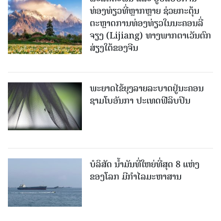
ທ່ອງທ່ຽວທີ່ຫຼາກຫຼາຍ ຊ່ວຍກະຕຸ້ນ
ຕະຫຼາດການທ່ອງທ່ຽວໃນນະຄອນລີ່
ຈຽງ (Lijiang) ທາງພາກຕາເວັນຕົກ
ສ່ຽງໃຕ້ຂອງຈີນ
ພະຍາດໄຂ້ຍຸງລາຍລະບາດຢູ່ນະຄອນ
ຊາມໂບ​ອັນກາ ປະເທດຟີລິບປິນ
ບໍລິສັດ ນ້ຳມັນທີ່ໃຫຍ່ທີ່ສຸດ 8 ແຫ່ງ
ຂອງໂລກ ມີກຳໄລມະຫາສານ