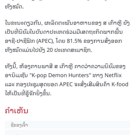
ທັງໝົດ.
ໃນຂະນະດຽວກັນ, ຜະລິດຕະພັນອາຫານຂອງ ສ ເກົາຫຼີ ຍັງ
ເປັນທີ່ນິຍົມໃນບັນດາປະເທດຮ່ວມມືເສດຖະກິດພາກພື້ນ
ອາຊີ-ປາຊີຟິກ (APEC), ໂດຍ 81.5% ຂອງການສົ່ງອອກ
ທັງໝົດແມ່ນໄປຍັງ 20 ປະເທດສະມາຊິກ.
ທັງນີ້, ຫ້ອງການພາສີ ສ ເກົາຫຼີ ຄາດວ່າຄວາມນິຍົມຂອງ
ອານິເມຊັນ "K-pop Demon Hunters" ທາງ Netflix
ແລະ ກອງປະຊຸມສຸດຍອດ APEC ຈະສົ່ງເສີມສິນຄ້າ K-food
ໃຫ້ເປັນທີ່ຮູ້ຈັກຍິ່ງຂຶ້ນ.
ຄໍາເຫັນ