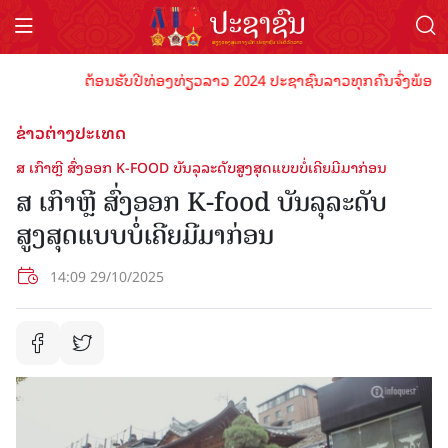
ຕ້ອນຮັບປີທ່ອງທ່ຽວລາວ 2024 ປະຊາຊົນລາວທຸກຄົນຈົ່ງພ້ອມເປັນເຈ
ຂ່າວຕ່າງປະເທດ
ສ ເກົາຫຼີ ສົ່ງອອກ K-FOOD ບັນລຸລະດັບສູງສຸດແບບບໍ່ເຄີຍມີມາກ່ອນ
ສ ເກົາຫຼີ ສົ່ງອອກ K-food ບັນລຸລະດັບ
ສູງສຸດແບບບໍ່ເຄີຍມີມາກ່ອນ
14:09 29/10/2025