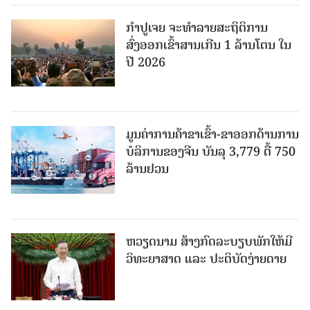
ກຳປູເຈຍ ຈະທຳລາຍສະຖິຕິການ
ສົ່ງອອກເຂົ້າສານເກີນ 1 ລ້ານໂຕນ ໃນ
ປີ 2026
ມູນຄ່າການຄ້າຂາເຂົ້າ-ຂາອອກດ້ານການ
ບໍລິການຂອງຈີນ ບັນລຸ 3,779 ຕື້ 750
ລ້ານຢວນ
ຫວຽດນາມ ສ້າງກົດລະບຽບພັກໃຫ້ມີ
ວິທະຍາສາດ ແລະ ປະຕິບັດງ່າຍດາຍ