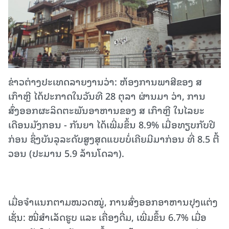
ຂ່າວຕ່າງປະເທດລາຍງານວ່າ: ຫ້ອງການພາສີຂອງ ສ
ເກົາຫຼີ ໄດ້ປະກາດໃນວັນທີ 28 ຕຸລາ ຜ່ານມາ ວ່າ, ການ
ສົ່ງອອກຜະລິດຕະພັນອາຫານຂອງ ສ ເກົາຫຼີ ໃນໄລຍະ
ເດືອນມັງກອນ - ກັນຍາ ໄດ້ເພີ່ມຂຶ້ນ 8.9% ເມື່ອທຽບກັບປີ
ກ່ອນ ຊຶ່ງບັນລຸລະດັບສູງສຸດແບບບໍ່ເຄີຍມີມາກ່ອນ ທີ່ 8.5 ຕື້
ວອນ (ປະມານ 5.9 ລ້ານໂດລາ).
ເມື່ອຈຳແນກຕາມໝວດໝູ່, ການສົ່ງອອກອາຫານປຸງແຕ່ງ
ເຊັ່ນ: ໝີ່ສຳເລັດຮູບ ແລະ ເຄື່ອງດື່ມ, ເພີ່ມຂຶ້ນ 6.7% ເມື່ອ