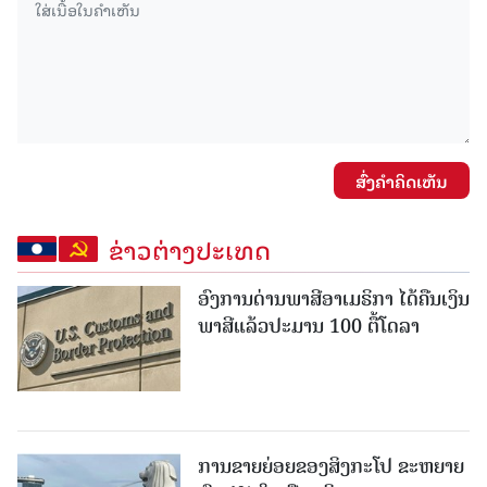
ສົ່ງຄໍາຄິດເຫັນ
ຂ່າວຕ່າງປະເທດ
ອົງການດ່ານພາສີອາເມຣິກາ ໄດ້ຄືນເງິນ
ພາສີແລ້ວປະມານ 100 ຕື້ໂດລາ
ການຂາຍຍ່ອຍຂອງສິງກະໂປ ຂະຫຍາຍ