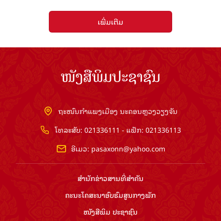
ເພີ່ມເຕີມ
ໜັງສືພິມປະຊາຊົນ
ຖະໜົນກຳແພງເມືອງ ນະຄອນຫຼວງວຽງຈັນ
ໂທລະສັບ: 021336111 - ແຟັກ: 021336113
ອີເມວ:
pasaxonn@yahoo.com
ສຳ​ນັກ​ຂ່າວ​ສານ​ທີ່​ສຳ​ຄັນ​
ຄະນະໂຄສະນາອົບຮົມ​ສູນ​ກາງ​ພັກ
ໜັງສືພິມ ປະ​ຊາ​ຊົນ