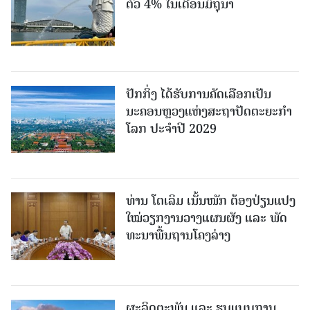
ຕົວ 4% ໃນເດືອນມິຖຸນາ
ປັກກິ່ງ ໄດ້ຮັບການຄັດເລືອກເປັນ
ນະຄອນຫຼວງແຫ່ງສະຖາປັດຕະຍະກຳ
ໂລກ ປະຈຳປີ 2029
ທ່ານ ໂຕ​ເລິມ ເນັ້ນໜັກ ຕ້ອງ​ປ່ຽນ​ແປງ​
ໃໝ່​ວຽກ​ງານ​ວາງ​ແຜນ​ຜັງ ແລະ ​ພັດ​
ທະ​ນາ​ພື້ນ​ຖານ​ໂຄງ​ລ່າງ
ຜະລິດຕະພັນ ແລະ ຮູບແບບການ